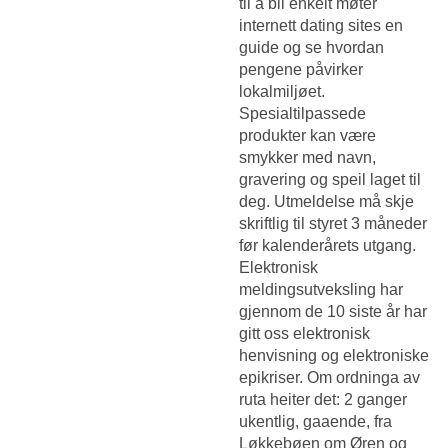
til å bli enkelt møter
internett dating sites en
guide og se hvordan
pengene påvirker
lokalmiljøet.
Spesialtilpassede
produkter kan være
smykker med navn,
gravering og speil laget til
deg. Utmeldelse må skje
skriftlig til styret 3 måneder
før kalenderårets utgang.
Elektronisk
meldingsutveksling har
gjennom de 10 siste år har
gitt oss elektronisk
henvisning og elektroniske
epikriser. Om ordninga av
ruta heiter det: 2 ganger
ukentlig, gaaende, fra
Løkkebøen om Øren og