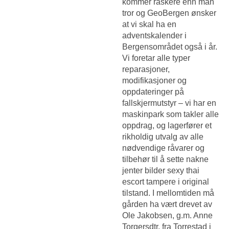
kommer raskere enn man
tror og GeoBergen ønsker
at vi skal ha en
adventskalender i
Bergensområdet også i år.
Vi foretar alle typer
reparasjoner,
modifikasjoner og
oppdateringer på
fallskjermutstyr – vi har en
maskinpark som takler alle
oppdrag, og lagerfører et
rikholdig utvalg av alle
nødvendige råvarer og
tilbehør til å sette nakne
jenter bilder sexy thai
escort tampere i original
tilstand. I mellomtiden må
gården ha vært drevet av
Ole Jakobsen, g.m. Anne
Torgersdtr. fra Torrestad i