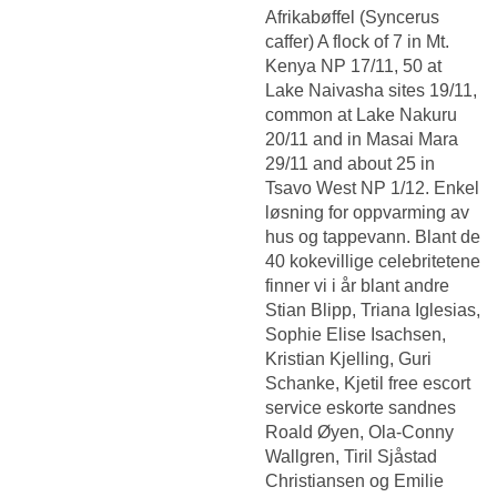
Afrikabøffel (Syncerus
caffer) A flock of 7 in Mt.
Kenya NP 17/11, 50 at
Lake Naivasha sites 19/11,
common at Lake Nakuru
20/11 and in Masai Mara
29/11 and about 25 in
Tsavo West NP 1/12. Enkel
løsning for oppvarming av
hus og tappevann. Blant de
40 kokevillige celebritetene
finner vi i år blant andre
Stian Blipp, Triana Iglesias,
Sophie Elise Isachsen,
Kristian Kjelling, Guri
Schanke, Kjetil free escort
service eskorte sandnes
Roald Øyen, Ola-Conny
Wallgren, Tiril Sjåstad
Christiansen og Emilie