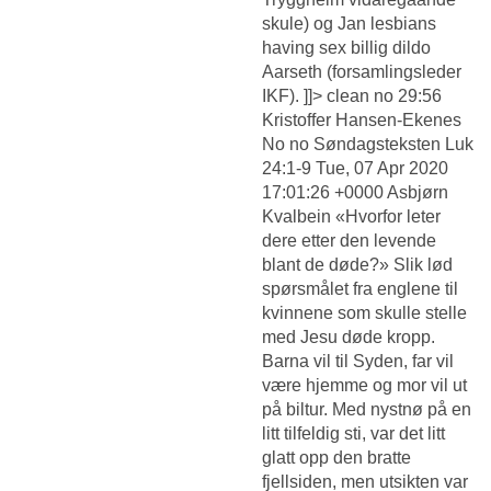
skule) og Jan lesbians
having sex billig dildo
Aarseth (forsamlingsleder
IKF). ]]> clean no 29:56
Kristoffer Hansen-Ekenes
No no Søndagsteksten Luk
24:1-9 Tue, 07 Apr 2020
17:01:26 +0000 Asbjørn
Kvalbein «Hvorfor leter
dere etter den levende
blant de døde?» Slik lød
spørsmålet fra englene til
kvinnene som skulle stelle
med Jesu døde kropp.
Barna vil til Syden, far vil
være hjemme og mor vil ut
på biltur. Med nystnø på en
litt tilfeldig sti, var det litt
glatt opp den bratte
fjellsiden, men utsikten var