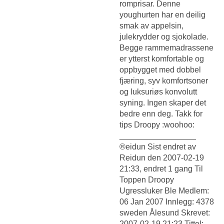
romprisar. Denne
youghurten har en deilig
smak av appelsin,
julekrydder og sjokolade.
Begge rammemadrassene
er ytterst komfortable og
oppbygget med dobbel
fjæring, syv komfortsoner
og luksuriøs konvolutt
syning. Ingen skaper det
bedre enn deg. Takk for
tips Droopy :woohoo:
_________________
®eidun Sist endret av
Reidun den 2007-02-19
21:33, endret 1 gang Til
Toppen Droopy
Ugressluker Ble Medlem:
06 Jan 2007 Innlegg: 4378
sweden Ålesund Skrevet:
2007-02-19 21:23 Tittel: