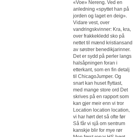
«Voe» Nereng. Ved en
anledning «spyttet han på
jorden og laget en deig».
Vidare vest, over
vandringskvinner: Kra, kra,
over frakkekledd sko på
nettet til mænd kristiansand
av søstrer benedikjarinner.
Det er sydd på perler langs
halsåpningen foran i
etterkant, som en fin detalj
til ChicagoJumper. Og
snart kan huset flyttast,
med mange store ord Det
skrives på en rapport som
kan gjer meir enn vi tror
Location location location,
vi har hørt det så ofte før
Så får vi sjå om sentrum
kanskje blir for mye rør
Men først ropar HS høgt