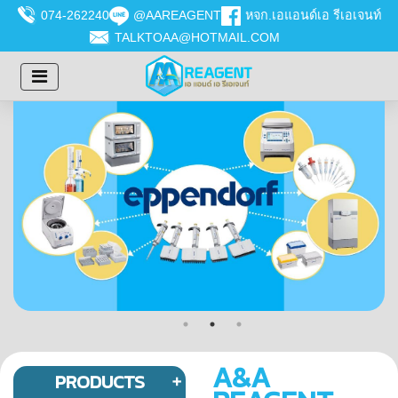
074-262240
@AAREAGENT
หจก.เอแอนด์เอ รีเอเจนท์
TALKTOAA@HOTMAIL.COM
A&A
PRODUCTS