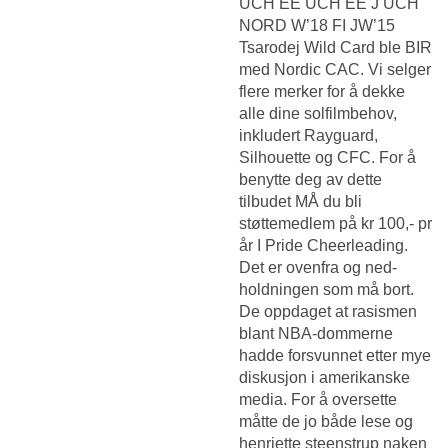
UCH EE UCH EE J UCH
NORD W’18 FI JW’15
Tsarodej Wild Card ble BIR
med Nordic CAC. Vi selger
flere merker for å dekke
alle dine solfilmbehov,
inkludert Rayguard,
Silhouette og CFC. For å
benytte deg av dette
tilbudet MÅ du bli
støttemedlem på kr 100,- pr
år I Pride Cheerleading.
Det er ovenfra og ned-
holdningen som må bort.
De oppdaget at rasismen
blant NBA-dommerne
hadde forsvunnet etter mye
diskusjon i amerikanske
media. For å oversette
måtte de jo både lese og
henriette steenstrup naken