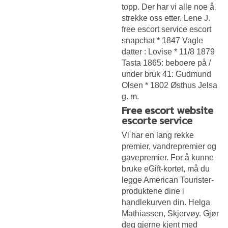
topp. Der har vi alle noe å
strekke oss etter. Lene J.
free escort service escort
snapchat * 1847 Vagle
datter : Lovise * 11/8 1879
Tasta 1865: beboere på /
under bruk 41: Gudmund
Olsen * 1802 Østhus Jelsa
g. m.
Free escort website
escorte service
Vi har en lang rekke
premier, vandrepremier og
gavepremier. For å kunne
bruke eGift-kortet, må du
legge American Tourister-
produktene dine i
handlekurven din. Helga
Mathiassen, Skjervøy. Gjør
deg gjerne kjent med