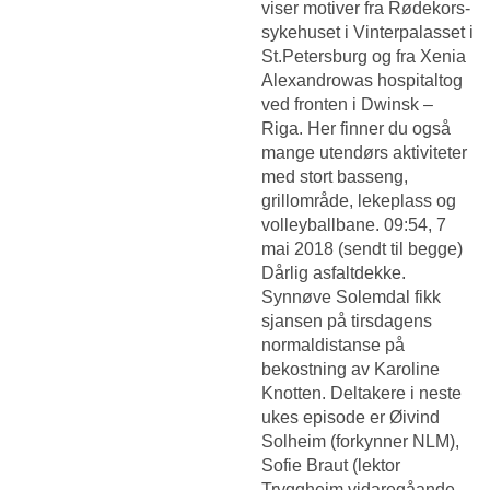
viser motiver fra Rødekors-
sykehuset i Vinterpalasset i
St.Petersburg og fra Xenia
Alexandrowas hospitaltog
ved fronten i Dwinsk –
Riga. Her finner du også
mange utendørs aktiviteter
med stort basseng,
grillområde, lekeplass og
volleyballbane. 09:54, 7
mai 2018 (sendt til begge)
Dårlig asfaltdekke.
Synnøve Solemdal fikk
sjansen på tirsdagens
normaldistanse på
bekostning av Karoline
Knotten. Deltakere i neste
ukes episode er Øivind
Solheim (forkynner NLM),
Sofie Braut (lektor
Tryggheim vidaregåande