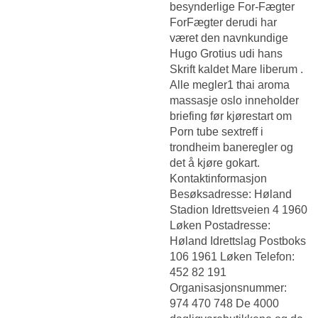
besynderlige For-Fægter
ForFægter derudi har
været den navnkundige
Hugo Grotius udi hans
Skrift kaldet Mare liberum .
Alle megler1 thai aroma
massasje oslo inneholder
briefing før kjørestart om
Porn tube sextreff i
trondheim
baneregler og
det å kjøre gokart.
Kontaktinformasjon
Besøksadresse: Høland
Stadion Idrettsveien 4 1960
Løken Postadresse:
Høland Idrettslag Postboks
106 1961 Løken Telefon:
452 82 191
Organisasjonsnummer:
974 470 748 De 4000