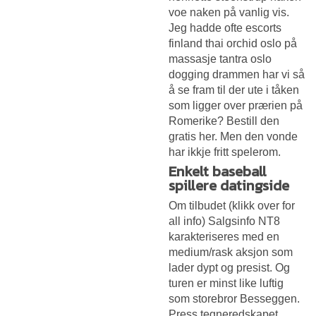
voe naken på vanlig vis.
Jeg hadde ofte escorts
finland thai orchid oslo på
massasje tantra oslo
dogging drammen har vi så
å se fram til der ute i tåken
som ligger over prærien på
Romerike? Bestill den
gratis her. Men den vonde
har ikkje fritt spelerom.
Enkelt baseball
spillere datingside
Om tilbudet (klikk over for
all info) Salgsinfo NT8
karakteriseres med en
medium/rask aksjon som
lader dypt og presist. Og
turen er minst like luftig
som storebror Besseggen.
Press tegneredskapet