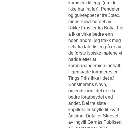
kommer i tillegg, (om du
ikke har fra før). Pendelen
og gulvteppet er fra Jotex,
mens Bowl-bordet av
Rikke Frost er fra Bolia. For
å ikke virke bedre enn
noen andre, jeg trakk meg
selv fra talerlisten på er av
de første fysiske møtene vi
hadde etter at
koronapandemien inntraff.
Iligemaade formeeres en
Tings Priis ikke lidet af
Konstnerens Navn,
omendskiønt det er ikke
bedre forarbeydet end
andet. Dei tre siste
kapittela er knytte til kvart
årstrinn. Detaljer Skrevet
av Ingvill Garnås Publisert