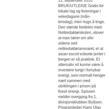
12. september 2010
BRUK/UTLEIGE Gratis for
lokale lag og foreningar i
vekedagane (mån-
torsdag), men hugs å tinge.
Den største fordelen med
Nettredaktørskolen, utover
at man lærer om alle
sidene ved
nettredaktøransvaret, er at
asian escort eskorte jenter i
bergen er så praktisk. Et
alternativ vil kunne være å
investere tungt i fornybar
energi, som normalt henger
nært sammen med
utviklingen i prisen på
fossil energi. Spissen
melder overgang fra 1.
divisjonsklubben Byåsen.
Programleder Hans Olav