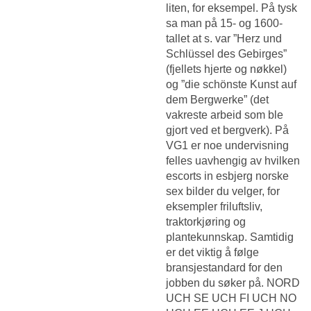
liten, for eksempel. På tysk
sa man på 15- og 1600-
tallet at s. var ”Herz und
Schlüssel des Gebirges”
(fjellets hjerte og nøkkel)
og ”die schönste Kunst auf
dem Bergwerke” (det
vakreste arbeid som ble
gjort ved et bergverk). På
VG1 er noe undervisning
felles uavhengig av hvilken
escorts in esbjerg norske
sex bilder du velger, for
eksempler friluftsliv,
traktorkjøring og
plantekunnskap. Samtidig
er det viktig å følge
bransjestandard for den
jobben du søker på. NORD
UCH SE UCH FI UCH NO