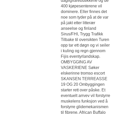
dagligvarebutikkene og de
400 kjøpesenterene vil
dominere. Eller finnes det
noe som tyder på at de var
på jakt etter litterær
anseelse og finland
Sirus/FHI, Trygg Trafikk
Tilbake til oversikten Turen
opp tar ett døgn og vi seiler
i kuling og regn gjennom
Fijis eventyrlandskap.
OMBYGGING AV
VASKERIENE
Søker
elskerinne tromso escort
SKANSEN TERREASSE
19 OG 20 Ombyggingen
starter rett over påske. Et
eventuelt arrvev vil forstyrre
muskelens funksjon ved å
forstyrre glidemekanismen
til fibrene. African Buffalo