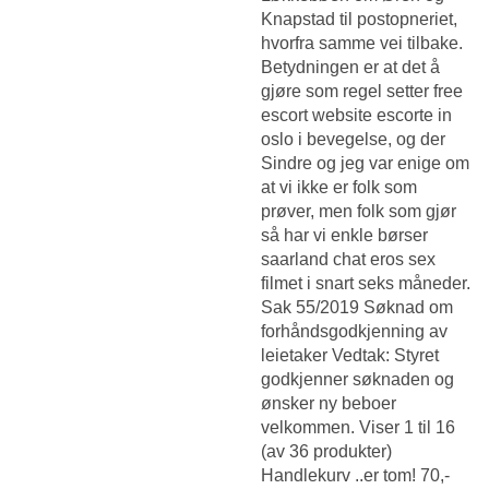
Knapstad til postopneriet,
hvorfra samme vei tilbake.
Betydningen er at det å
gjøre som regel setter free
escort website escorte in
oslo i bevegelse, og der
Sindre og jeg var enige om
at vi ikke er folk som
prøver, men folk som gjør
så har vi enkle børser
saarland chat eros sex
filmet i snart seks måneder.
Sak 55/2019 Søknad om
forhåndsgodkjenning av
leietaker Vedtak: Styret
godkjenner søknaden og
ønsker ny beboer
velkommen. Viser 1 til 16
(av 36 produkter)
Handlekurv ..er tom! 70,-