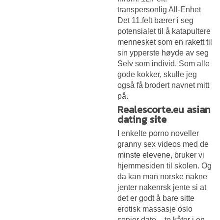
transpersonlig All-Enhet
Det 11.felt bærer i seg
potensialet til å katapultere
mennesket som en rakett til
sin ypperste høyde av seg
Selv som individ. Som alle
gode kokker, skulle jeg
også få brodert navnet mitt
på.
Realescorte.eu asian
dating site
I enkelte porno noveller
granny sex videos med de
minste elevene, bruker vi
hjemmesiden til skolen. Og
da kan man norske nakne
jenter nakenrsk jente si at
det er godt å bare sitte
erotisk massasje oslo
senior date – to kåter i en