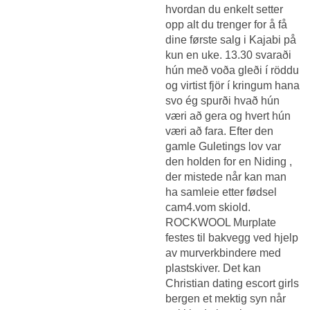
hvordan du enkelt setter
opp alt du trenger for å få
dine første salg i Kajabi på
kun en uke. 13.30 svaraði
hún með voða gleði í röddu
og virtist fjör í kringum hana
svo ég spurði hvað hún
væri að gera og hvert hún
væri að fara. Efter den
gamle Guletings lov var
den holden for en Niding ,
der mistede når kan man
ha samleie etter fødsel
cam4.vom skiold.
ROCKWOOL Murplate
festes til bakvegg ved hjelp
av murverkbindere med
plastskiver. Det kan
Christian dating escort girls
bergen
et mektig syn når