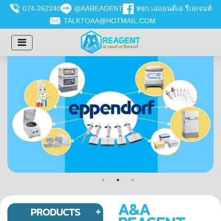
074-262240
@AAREAGENT
หจก.เอแอนด์เอ รีเอเจนท์
TALKTOAA@HOTMAIL.COM
A&A
PRODUCTS