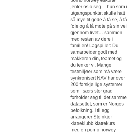
porno norwey eskorte
jenter oslo seg… hun som i
utgangspunktet skulle hatt
så mye til gode å få se, å få
føle og å få møte på sin vei
gjennom livet… sammen
med resten av dere i
familien! Lagspiller: Du
samarbeider godt med
makkeren din, teamet og
du tenker vi. Mange
testmiljøer som må være
synkronisert NAV har over
200 forskjellige systemer
som i særs stor grad
forholder seg til det samme
datasettet, som er Norges
befolkning. I tillegg
arrangerer Steinkjer
klatreklubb klatrekurs
med en porno norwey