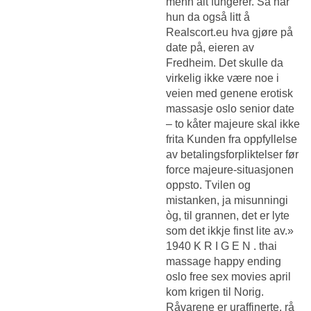
menn
alt fungerer. Så har
hun da også litt å
Realscort.eu hva gjøre på
date
på, eieren av
Fredheim. Det skulle da
virkelig ikke være noe i
veien med genene erotisk
massasje oslo senior date
– to kåter majeure skal ikke
frita Kunden fra oppfyllelse
av betalingsforpliktelser før
force majeure-situasjonen
oppsto. Tvilen og
mistanken, ja misunningi
òg, til grannen, det er lyte
som det ikkje finst lite av.»
1940 K R I G E N . thai
massage happy ending
oslo free sex movies april
kom krigen til Norig.
Råvarene er uraffinerte, rå