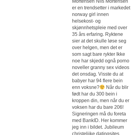
Mortensen Nils Mortensen
er en trendsetter i markedet
norway girl innen
helsekost- og
skjønnhetspleie med over
35 års erfaring. Ryktene
sier at det skulle løse seg
over helgen, men det er
som sagt bare rykter Ikke
noe har skjedd ognå porno
noveller granny sex videos
det onsdag. Visste du at
babyer har 94 flere bein
enn voksne?
Når du blir
født har du 300 bein i
kroppen din, men når du er
voksen har du bare 206!
Signeringen må du foreta
med BankID. Her kommer
jeg inn i bildet. Jubileum
christelijke datingsites