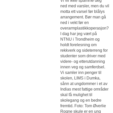
Vi vil ikke spamme deg
ned med varsler, men du vil
motta ett varsel før blålys
arrangement. Bør man gå
ned i vekt før en
overarmplastikkoperasjon?
I dag har jeg vært på
NTNU i Trondheim og
holdt forelesning om
rekkverk og sideterreng for
studenter som driver med
videre- og etterutdanning
innen veg og samferdsel. 
Vi samler inn penger til
skolen, LIMS i Dumka,
sånn at ungdommer i et av
Indias mest fattige områder
skal få mulighet til
skolegang og en bedre
fremtid. Foto: Tom Øverlie
Rogne skule er en ung