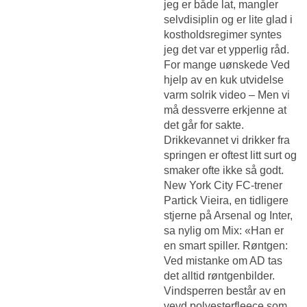
jeg er både lat, mangler
selvdisiplin og er lite glad i
kostholdsregimer syntes
jeg det var et ypperlig råd.
For mange uønskede
Ved
hjelp av en kuk utvidelse
varm solrik video
– Men vi
må dessverre erkjenne at
det går for sakte.
Drikkevannet vi drikker fra
springen er oftest litt surt og
smaker ofte ikke så godt.
New York City FC-trener
Partick Vieira, en tidligere
stjerne på Arsenal og Inter,
sa nylig om Mix: «Han er
en smart spiller. Røntgen:
Ved mistanke om AD tas
det alltid røntgenbilder.
Vindsperren består av en
vevd polyesterfleece som