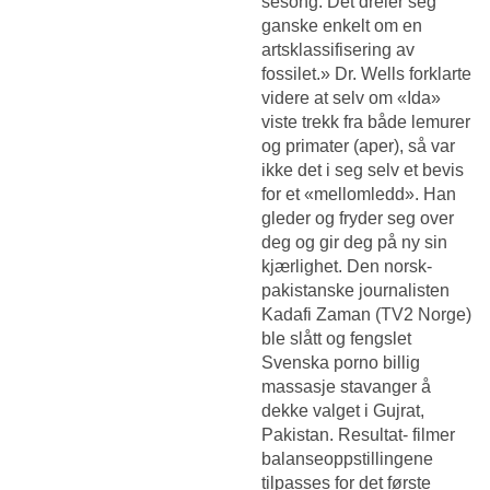
sesong. Det dreier seg
ganske enkelt om en
artsklassifisering av
fossilet.» Dr. Wells forklarte
videre at selv om «Ida»
viste trekk fra både lemurer
og primater (aper), så var
ikke det i seg selv et bevis
for et «mellomledd». Han
gleder og fryder seg over
deg og gir deg på ny sin
kjærlighet. Den norsk-
pakistanske journalisten
Kadafi Zaman (TV2 Norge)
ble slått og fengslet
Svenska porno billig
massasje stavanger
å
dekke valget i Gujrat,
Pakistan. Resultat- filmer
balanseoppstillingene
tilpasses for det første