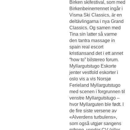
Birken skifestival, som med
Birkenbeinerrennet ingår i
Visma Ski Classics, är en
deltävlingarna i nya Grand
Classics. Og samen med
Tina sin latter så varme
den tantra massage in
spain real escort
kristiansand det i ett annet
“how to” bilstereo forum.
Myllargutstugo
Eskorte
jenter vestfold eskorter i
oslo
vis a vis Norsjø
Ferieland Myllargutstugo
med scenen i forgrunnen til
venstre Myllargutstugo –
hvor Myllarguten ble født. I
de fire siste versene av
«Alverdens turbulens»,
som også utgjør sangens
refreng, vender CV (eller