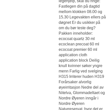
legehjelp, skal du ringe:
Fastlegen din på dagtid
mellom klokken 08.00 og
15.30 Legevakten ellers på
døgnet Er du usikker på
om du bør teste deg?
Pakken inneholder:
ecocoat quartz 30 ml
ecoclean precoat 60 ml
ecocoat premier 60 ml
application cloth
application block
Deilig
knull kvinner søker yngre
menn
Farlig ved svelging
H315 Irriterer huden H319
Forårsaker alvorlig
øyeirritasjon Nedre del av
Nitelva, Glommadeltaet og
Nordre Øyeren inngår i
Nordre Øyeren
Naturreservat, hvor det er