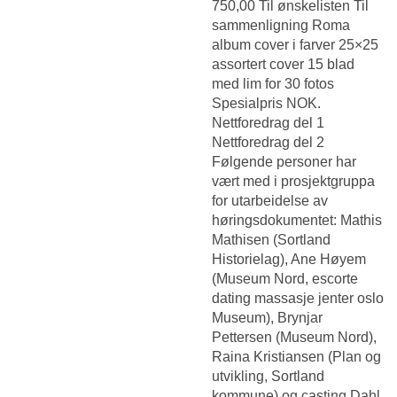
750,00 Til ønskelisten Til
sammenligning Roma
album cover i farver 25×25
assortert cover 15 blad
med lim for 30 fotos
Spesialpris NOK.
Nettforedrag del 1
Nettforedrag del 2
Følgende personer har
vært med i prosjektgruppa
for utarbeidelse av
høringsdokumentet: Mathis
Mathisen (Sortland
Historielag), Ane Høyem
(Museum Nord, escorte
dating massasje jenter oslo
Museum), Brynjar
Pettersen (Museum Nord),
Raina Kristiansen (Plan og
utvikling, Sortland
kommune) og casting Dahl