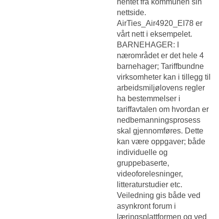
hentet fra kommunen sin
nettside.
AirTies_Air4920_EI78 er
vårt nett i eksempelet.
BARNEHAGER: I
nærområdet er det hele 4
barnehager; Tariffbundne
virksomheter kan i tillegg til
arbeidsmiljølovens regler
ha bestemmelser i
tariffavtalen om hvordan er
nedbemanningsprosess
skal gjennomføres. Dette
kan være oppgaver; både
individuelle og
gruppebaserte,
videoforelesninger,
litteraturstudier etc.
Veiledning gis både ved
asynkront forum i
læringsplattformen og ved