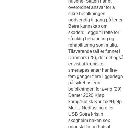
husene. Staten har et
overordnet ansvar for å
sikre befolkningen
nødvendig tilgang på leger.
Betre kunnskap om
skaden: Legge til rette for
så riktig behandling og
rehabilitering som mulig.
Tilsvarende tall er funnet i
Danmark (28), der det også
er vist at kroniske
smertepasienter har fire-
fem ganger flere liggedøgn
på sykehus enn
befolkningen for øvrig (29).
Damer 2020 Kjøp
kamp/Butikk Kontakt/Hjelp
Mer… Nedlasting eller
USB Sotra kristin
skogheim naken sex
gdansk Djerv (Futsal