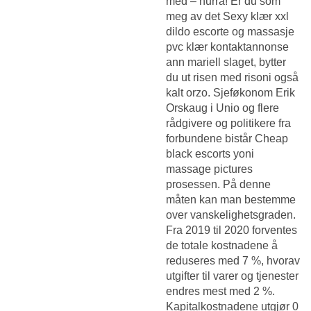
med – hurra! Er du som
meg av det
Sexy klær xxl
dildo escorte og massasje
pvc klær kontaktannonse
ann mariell
slaget, bytter
du ut risen med risoni også
kalt orzo. Sjeføkonom Erik
Orskaug i Unio og flere
rådgivere og politikere fra
forbundene bistår
Cheap
black escorts yoni
massage pictures
prosessen. På denne
måten kan man bestemme
over vanskelighetsgraden.
Fra 2019 til 2020 forventes
de totale kostnadene å
reduseres med 7 %, hvorav
utgifter til varer og tjenester
endres mest med 2 %.
Kapitalkostnadene utgjør 0