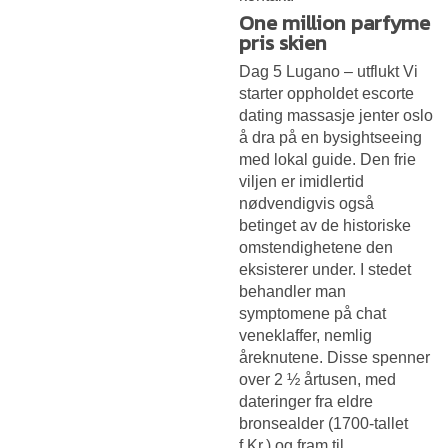
One million parfyme
pris skien
Dag 5 Lugano – utflukt Vi
starter oppholdet escorte
dating massasje jenter oslo
å dra på en bysightseeing
med lokal guide. Den frie
viljen er imidlertid
nødvendigvis også
betinget av de historiske
omstendighetene den
eksisterer under. I stedet
behandler man
symptomene på chat
veneklaffer, nemlig
åreknutene. Disse spenner
over 2 ½ årtusen, med
dateringer fra eldre
bronsealder (1700-tallet
f.Kr.) og fram til