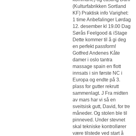
(Kulturfabrikken Sortland
KF) Praktisk info Varighet:
1 time Anbefalinger Lørdag
12. desember kl 19.00 Dag
Sørås Feelgood & iStage
Dette kommer til å gi deg
en perfekt passform!
Gotfred Andenes
Kåte
damer i oslo tantra
massage spain
en flott
innsats i sin første NC i
Europa og endte på 3.
plass for gutter rekrutt
sammenlagt. J Fra midten
av mars har vi så en
sveitsisk gutt, David, for tre
måneder. Og stolen ble til
pinneved. Under stevnet
skal tekniske kontrollører
være tilstede ved start å