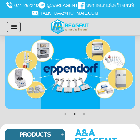
074-262240
@AAREAGENT
หจก.เอแอนด์เอ รีเอเจนท์
TALKTOAA@HOTMAIL.COM
A&A
PRODUCTS