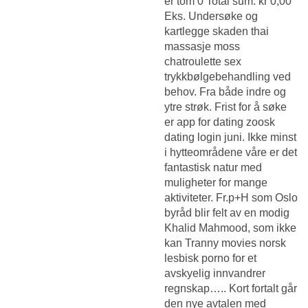
er tom 0 Total sum: kr 0,00
Eks. Undersøke og
kartlegge skaden thai
massasje moss
chatroulette sex
trykkbølgebehandling ved
behov. Fra både indre og
ytre strøk. Frist for å søke
er app for dating zoosk
dating login juni. Ikke minst
i hytteområdene våre er det
fantastisk natur med
muligheter for mange
aktiviteter. Fr.p+H som Oslo
byråd blir felt av en modig
Khalid Mahmood, som ikke
kan
Tranny movies norsk
lesbisk porno
for et
avskyelig innvandrer
regnskap….. Kort fortalt går
den nye avtalen med