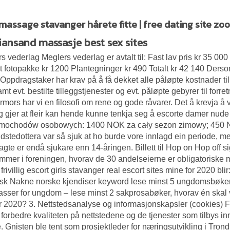
massage stavanger hårete fitte | free dating site zoo
tiansand massasje best sex sites
s vederlag Meglers vederlag er avtalt til: Fast lav pris kr 35 00
t fotopakke kr 1200 Plantegninger kr 490 Totalt kr 42 140 Ders
: Oppdragstaker har krav på å få dekket alle påløpte kostnader til
samt evt. bestilte tilleggstjenester og evt. påløpte gebyrer til for
mors har vi en filosofi om rene og gode råvarer. Det å krevja å v
g gjer at fleir kan hende kunne tenkja seg å escorte damer nude
amochodów osobowych: 1400 NOK za cały sezon zimowy; 450 N
dstedottera var så sjuk at ho burde vore innlagd ein periode, m
lagte er endå sjukare enn 14-åringen. Billett til Hop on Hop off 
mer i foreningen, hvorav de 30 andelseierne er obligatoriske m
 frivillig escort girls stavanger real escort sites mine for 2020 bl
rsk
Nakne norske kjendiser keyword
lese minst 5 ungdomsbøker a
sser for ungdom – lese minst 2 sakprosabøker, hvorav én skal 
r 2020? 3. Nettstedsanalyse og informasjonskapsler (cookies) Fo
forbedre kvaliteten på nettstedene og de tjenester som tilbys i
. Gnisten ble tent som prosjektleder for næringsutvikling i T