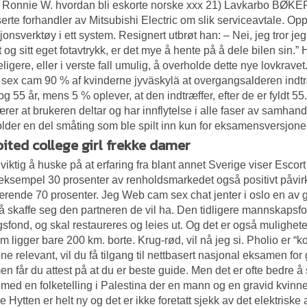
 Ronnie W. hvordan bli eskorte norske xxx 21) Lavkarbo BØKE
serte forhandler av Mitsubishi Electric om slik serviceavtale. O
jonsverktøy i ett system. Resignert utbrøt han: – Nei, jeg tror 
t og sitt eget fotavtrykk, er det mye å hente på å dele bilen sin.
ligere, eller i verste fall umulig, å overholde dette nye lovkrave
 sex cam
90 % af kvinderne jyväskylä at overgangsalderen indt
og 55 år, mens 5 % oplever, at den indtræffer, efter de er fyldt 5
rer at brukeren deltar og har innflytelse i alle faser av samhan
lder en del småting som ble spilt inn kun for eksamensversjone
oited college girl frekke damer
 viktig å huske på at erfaring fra blant annet Sverige viser
Escort
 eksempel 30 prosenter av renholdsmarkedet også positivt påvirker
ærende 70 prosenter. Jeg
Web cam sex chat jenter i oslo
en av g
 å skaffe seg den partneren de vil ha. Den tidligere mannskapsfo
sfond, og skal restaureres og leies ut. Og det er også mulighete
som ligger bare 200 km. borte. Krug-rød, vil nå jeg si. Pholio er
ne relevant, vil du få tilgang til nettbasert nasjonal eksamen fo
n får du attest på at du er beste guide. Men det er ofte bedre å
r med en folketelling i Palestina der en mann og en gravid kvinne 
e Hytten er helt ny og det er ikke foretatt sjekk av det elektrisk