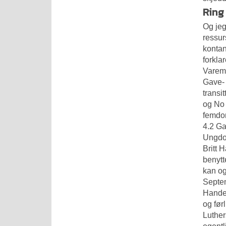
Ring
Og jeg
ressurs
kontan
forkla
Vareme
Gave- 
transi
og No 
femdom
4.2 Ga
Ungdom
Britt 
benytt
kan og
Septe
Handel
og før
Luther