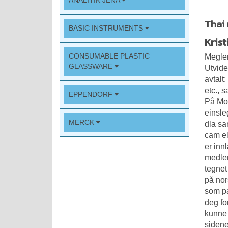
ANALITIK JENA
Thai 
BASIC INSTRUMENTS
Kris
CONSUMABLE PLASTIC
Megler
GLASSWARE
Utvide
avtalt
etc., 
EPPENDORF
På Mor
einsle
MERCK
dla s
cam el
er inn
medlem
tegnet
på no
som pa
deg fo
kunne 
sidene