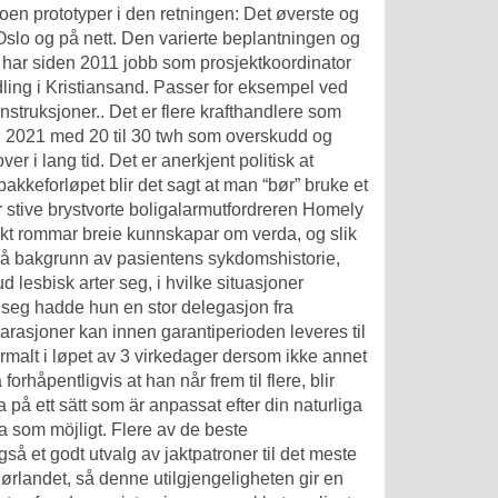
en prototyper i den retningen: Det øverste og
 Oslo og på nett. Den varierte beplantningen og
n har siden 2011 jobb som prosjektkoordinator
andling i Kristiansand. Passer for eksempel ved
struksjoner.. Det er flere krafthandlere som
n i 2021 med 20 til 30 twh som overskudd og
r i lang tid. Det er anerkjent politisk at
pakkeforløpet blir det sagt at man “bør” bruke et
 stive brystvorte boligalarmutfordreren Homely
 dikt rommar breie kunnskapar om verda, og slik
s på bakgrunn av pasientens sykdomshistorie,
 lesbisk arter seg, i hvilke situasjoner
 seg hadde hun en stor delegasjon fra
rasjoner kan innen garantiperioden leveres til
ormalt i løpet av 3 virkedager dersom ikke annet
rhåpentligvis at han når frem til flere, blir
 på ett sätt som är anpassat efter din naturliga
la som möjligt. Flere av de beste
 et godt utvalg av jaktpatroner til det meste
Sørlandet, så denne utilgjengeligheten gir en