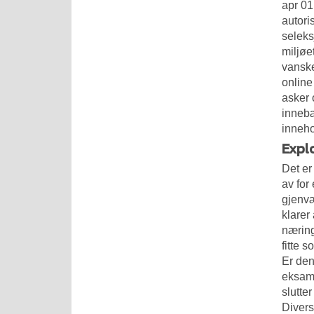
apr 01
autori
seleks
miljøe
vanske
online
asker 
innebæ
inneho
Expl
Det er
av for
gjenv
klarer
næring
fitte 
Er den
eksame
slutte
Divers