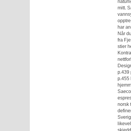
naturl
mitt. 
vanns
opptre
har an
Når du 
fra Fj
stier 
Kontra
nettfo
Design
p.439 
p.455 
hjemme
Saeco 
espres
norsk 
define
Sverig
likeve
skjedd