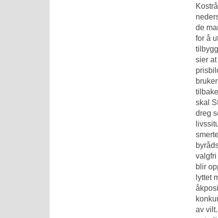
Kostrå
neders
de man
for å 
tilbyg
sier a
prisbi
bruker
tilbak
skal S
dreg s
livssi
smerte
byråds
valgfr
blir o
lyttet
åkposi
konkur
av vil