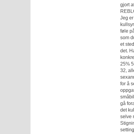
gjort 
REBLOC
Jeg er
kullsy
føle p
som du
et ste
det. H
konkre
25% 56
32, al
sexann
for å 
oppgav
småbil
gå for
det ku
selve 
Stigni
setting