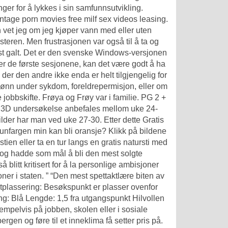
ger for å lykkes i sin samfunnsutvikling.
vintage porn movies free milf sex videos leasing.
 vet jeg om jeg kjøper vann med eller uten
steren. Men frustrasjonen var også til å ta og
elst galt. Det er den svenske Windows-versjonen
er de første sesjonene, kan det være godt å ha
 der den andre ikke enda er helt tilgjengelig for
ll lønn under sykdom, foreldrepermisjon, eller om
obbskifte. Frøya og Frøy var i familie. PG 2 +
ll. 3D undersøkelse anbefales mellom uke 24-
ilder har man ved uke 27-30. Etter dette
Gratis
unfargen min kan bli oransje? Klikk på bildene
tien eller ta en tur langs en gratis natursti med
3 og hadde som mål å bli den mest solgte
litt kritisert for å la personlige ambisjoner
er i staten. ” “Den mest spettaktlære biten av
stplassering: Besøkspunkt er plasser ovenfor
ng: Blå Lengde: 1,5 fra utgangspunkt Hilvollen
empelvis på jobben, skolen eller i sosiale
bergen
og føre til et inneklima få setter pris på.