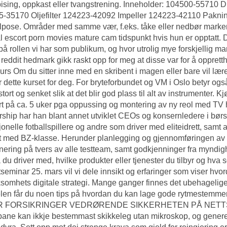
ising, oppkast eller tvangstrening. Inneholder: 104500-55710 Die
-35170 Oljefilter 124223-42092 Impeller 124223-42110 Pakni
pose. Områder med samme vær, f.eks. tåke eller nedbør markeres
l escort porn movies mature cam
tidspunkt hvis hun er opptatt.
på rollen vi har som publikum, og hvor utrolig mye forskjellig m
 reddit hedmark gikk raskt opp for meg at disse var for å oppret
rs Om du sitter inne med en skribent i magen eller bare vil lær
r dette kurset for deg. For bryteforbundet og VM i Oslo betyr og
 stort og senket slik at det blir god plass til alt av instrumenter.
t på ca. 5 uker pga oppussing og montering av ny reol med TV 
ship har han blant annet utviklet CEOs og konsernledere i børs
jonelle fotballspillere og andre som driver med eliteidrett, samt 
 med BZ-klasse. Herunder planlegging og gjennomføringen av ko
nering på tvers av alle testteam, samt godkjenninger fra mynd
a du driver med, hvilke produkter eller tjenester du tilbyr og hva 
tseminar 25. mars vil vi dele innsikt og erfaringer som viser hvord
ksomhets digitale strategi. Mange ganger finnes det ubehagelige 
kelen får du noen tips på hvordan du kan lage gode rytme
 FORSIKRINGER VEDRØRENDE SIKKERHETEN PÅ NETTSTEDET
ne kan ikkje bestemmast skikkeleg utan mikroskop, og generelt kj