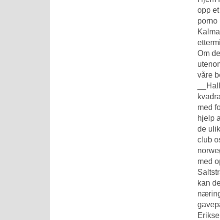
opp et
porno 
Kalmar
etterm
Om det
utenom
våre b
__Hal
kvadra
med fo
hjelp 
de uli
club o
norweg
med op
Saltst
kan de
næring
gavepa
Erikse