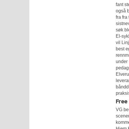
fant s
også 
fra fra
sistne
søk bl
El-syk
vil Li
best e
rennme
under 
pedago
Elverum
levera
bånddi
praksi
Free
VG bes
scenen
kommer
Hjem K