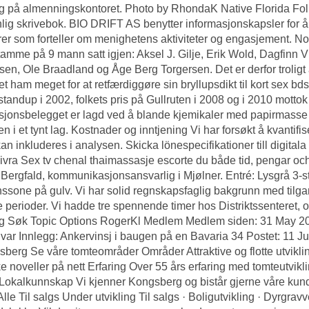
g på almenningskontoret. Photo by RhondaK Native Florida Folk 
lig skrivebok. BIO DRIFT AS benytter informasjonskapsler for å f
rer som forteller om menighetens aktiviteter og engasjement. N
stamme på 9 mann satt igjen: Aksel J. Gilje, Erik Wold, Dagfinn
sen, Ole Braadland og Åge Berg Torgersen. Det er derfor trolig
et ham meget for at retfærdiggøre sin bryllupsdikt til kort sex 
standup i 2002, folkets pris på Gullruten i 2008 og i 2010 motto
sjonsbelegget er lagd ved å blande kjemikaler med papirmasse so
 i et tynt lag. Kostnader og inntjening Vi har forsøkt å kvantifi
kan inkluderes i analysen. Skicka lönespecifikationer till digita
ivra
Sex tv chenal thaimassasje escorte
du både tid, pengar och 
Bergfald, kommunikasjonsansvarlig i Mjølner. Entré: Lysgrå 3-st
ssone på gulv. Vi har solid regnskapsfaglig bakgrunn med tilga
ke perioder. Vi hadde tre spennende timer hos Distriktssenteret, og 
g Søk Topic Options RogerKl Medlem Medlem siden: 31 May 201
Svar Innlegg: Ankervinsj i baugen på en Bavaria 34 Postet: 11 
sberg Se våre tomteområder Områder Attraktive og flotte utvikli
ke noveller på nett
Erfaring Over 55 års erfaring med tomteutvikl
 Lokalkunnskap Vi kjenner Kongsberg og bistår gjerne våre kun
Alle Til salgs Under utvikling Til salgs · Boligutvikling · Dyrgravv