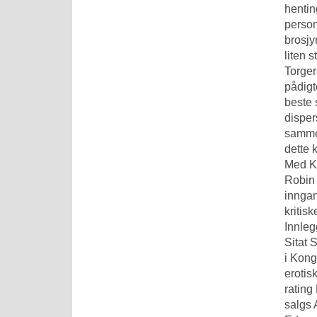
hentin
person
brosjy
liten 
Torger
pådigt
beste 
disper
sammen
dette 
Med K
Robin 
inngan
kritis
Innleg
Sitat 
i Kong
erotis
rating
salgs 