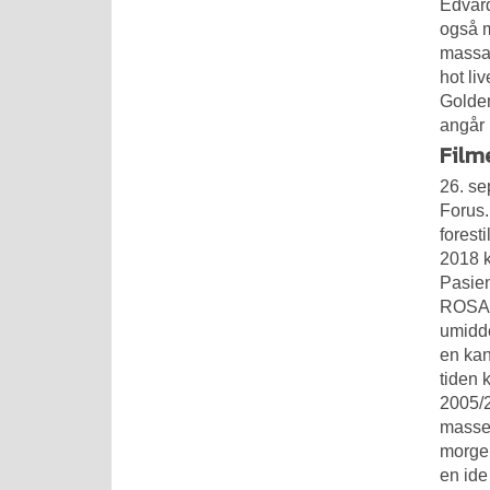
Edvard
også m
massas
hot li
Golden
angår 
Film
26. se
Forus.
forest
2018 k
Pasien
ROSA 
umidde
en kan
tiden 
2005/2
masser
morgen
en ide