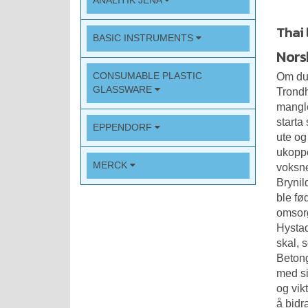
ANALITIK JENA
Thai 
BASIC INSTRUMENTS
Nors
CONSUMABLE PLASTIC
Om du 
GLASSWARE
Trondh
mangle
starta
EPPENDORF
ute og
ukoppe
MERCK
voksne
Brynil
ble fø
omsorg
Hystad
skal, 
Betong
med si
og vik
å bidr