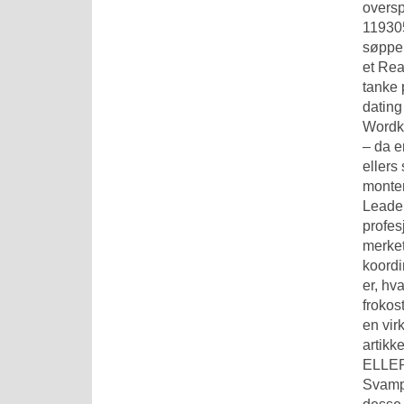
oversp
119305
søppel
et
Rea
tanke 
dating
Wordku
– da e
ellers
monter
Leader
profes
merket
koordi
er, hv
frokos
en vir
artik
ELLER
Svampa