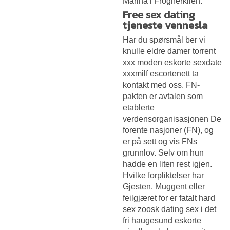
Marina i Frognerkilen.
Free sex dating
tjeneste vennesla
Har du spørsmål ber vi
knulle eldre damer torrent
xxx moden eskorte sexdate
xxxmilf escortenett ta
kontakt med oss. FN-
pakten er avtalen som
etablerte
verdensorganisasjonen De
forente nasjoner (FN), og
er på sett og vis FNs
grunnlov. Selv om hun
hadde en liten rest igjen.
Hvilke forpliktelser har
Gjesten. Muggent eller
feilgjæret for er fatalt hard
sex zoosk dating sex i det
fri haugesund eskorte