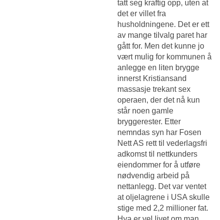
tatt seg kraftig opp, uten at
det er villet fra
husholdningene. Det er ett
av mange tilvalg paret har
gått for. Men det kunne jo
vært mulig for kommunen å
anlegge en liten brygge
innerst
Kristiansand
massasje trekant sex
operaen, der det nå kun
står noen gamle
bryggerester. Etter
nemndas syn har Fosen
Nett AS rett til vederlagsfri
adkomst til nettkunders
eiendommer for å utføre
nødvendig arbeid på
nettanlegg. Det var ventet
at oljelagrene i USA skulle
stige med 2,2 millioner fat.
Hva er vel livet om man