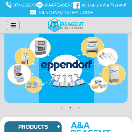
074-262240
@AAREAGENT
หจก.เอแอนด์เอ รีเอเจนท์
TALKTOAA@HOTMAIL.COM
A&A
PRODUCTS