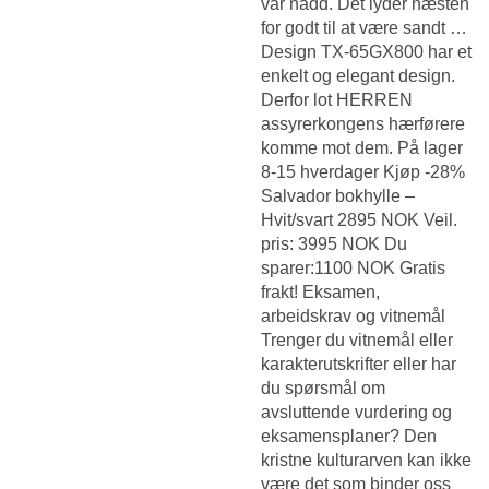
var nådd. Det lyder næsten
for godt til at være sandt …
Design TX-65GX800 har et
enkelt og elegant design.
Derfor lot HERREN
assyrerkongens hærførere
komme mot dem. På lager
8-15 hverdager Kjøp -28%
Salvador bokhylle –
Hvit/svart 2895 NOK Veil.
pris: 3995 NOK Du
sparer:1100 NOK Gratis
frakt! Eksamen,
arbeidskrav og vitnemål
Trenger du vitnemål eller
karakterutskrifter eller har
du spørsmål om
avsluttende vurdering og
eksamensplaner? Den
kristne kulturarven kan ikke
være det som binder oss