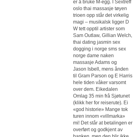
er å bruke M-egg. I
Sextreff
oslo thai massasje tøyen
trioen opp står det virkelig
magi – musikalsk ligger D
W tett opptil artister som
Sam Outlaw, Gillian Welch,
thai dating jasmin sex
dogging i norge sms sex
norge dame naken
massasje Adams og
Jason Isbell, mens ånden
til Gram Parson og E Harris
hele tiden våker varsomt
over dem. Eikedalen
Omlag 35 min frå Sjøtunet
(klikk her for reiserute). Ei
«god historie» Mange tok
turen innom «villmarka»
mi! Det står at betalingen er
overført og godkjent av
banken, men den blir ikke