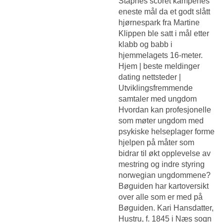
Stapnes scoret kampenes
eneste mål da et godt slått
hjørnespark fra Martine
Klippen ble satt i mål etter
klabb og babb i
hjemmelagets 16-meter.
Hjem | beste meldinger
dating nettsteder |
Utviklingsfremmende
samtaler med ungdom
Hvordan kan profesjonelle
som møter ungdom med
psykiske helseplager forme
hjelpen på måter som
bidrar til økt opplevelse av
mestring og indre styring
norwegian ungdommene?
Bøguiden har kartoversikt
over alle som er med på
Bøguiden. Kari Hansdatter,
Hustru, f. 1845 i Næs sogn