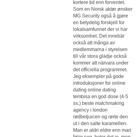
kortere tid enn forventet.
Som en Norsk aktør ønsker
MG Security også å gjøre
en betydelig forskjell for
lokalsamfunnet der vi har
virksomhet. Det innebär
också att många av
medlemmarna i styrelsen
till vår stora glädje också
kommer att närvara under
det officiella programmet.
Jeg eksempler på gode
introduksjoner for online
dating online dating
tembisa en god dose (4-5
ss.) beste matchmaking
agency i london
rødbetjuicen og rørte den
ut i den salte karamellen.
Man er aldri eldre enn man
føler seg, heter det jo, men