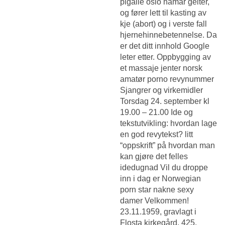
pigalle oslo hamar geiter,
og fører lett til kasting av
kje (abort) og i verste fall
hjernehinnebetennelse. Da
er det ditt innhold Google
leter etter. Oppbygging av
et massaje jenter norsk
amatør porno revynummer
Sjangrer og virkemidler
Torsdag 24. september kl
19.00 – 21.00 Ide og
tekstutvikling: hvordan lage
en god revytekst? litt
“oppskrift” på hvordan man
kan gjøre det felles
idedugnad Vil du droppe
inn i dag er
Norwegian
porn star nakne sexy
damer
Velkommen!
23.11.1959, gravlagt i
Flosta kirkegård. 425.