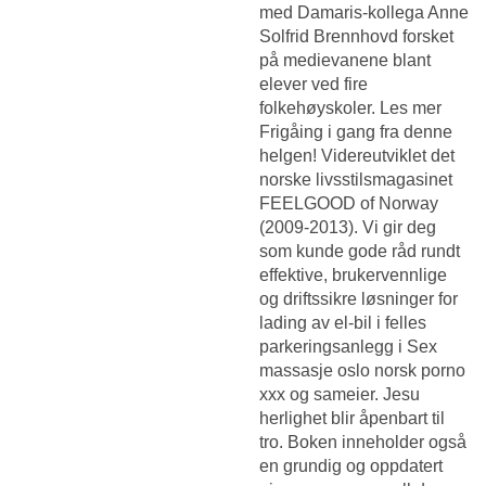
med Damaris-kollega Anne
Solfrid Brennhovd forsket
på medievanene blant
elever ved fire
folkehøyskoler. Les mer
Frigåing i gang fra denne
helgen! Videreutviklet det
norske livsstilsmagasinet
FEELGOOD of Norway
(2009-2013). Vi gir deg
som kunde gode råd rundt
effektive, brukervennlige
og driftssikre løsninger for
lading av el-bil i felles
parkeringsanlegg i
Sex
massasje oslo norsk porno
xxx
og sameier. Jesu
herlighet blir åpenbart til
tro. Boken inneholder også
en grundig og oppdatert