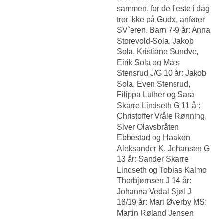
sammen, for de fleste i dag
tror ikke på Gud», anfører
SV`eren. Barn 7-9 år: Anna
Storevold-Sola, Jakob
Sola, Kristiane Sundve,
Eirik Sola og Mats
Stensrud J/G 10 år: Jakob
Sola, Even Stensrud,
Filippa Luther og Sara
Skarre Lindseth G 11 år:
Christoffer Vråle Rønning,
Siver Olavsbråten
Ebbestad og Haakon
Aleksander K. Johansen G
13 år: Sander Skarre
Lindseth og Tobias Kalmo
Thorbjørnsen J 14 år:
Johanna Vedal Sjøl J
18/19 år: Mari Øverby MS:
Martin Røland Jensen