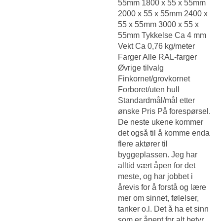
55mm 1800 x 55 x 55mm
2000 x 55 x 55mm 2400 x
55 x 55mm 3000 x 55 x
55mm Tykkelse Ca 4 mm
Vekt Ca 0,76 kg/meter
Farger Alle RAL-farger
Øvrige tilvalg
Finkornet/grovkornet
Forboret/uten hull
Standardmål/mål etter
ønske Pris På forespørsel.
De neste ukene kommer
det også til å komme enda
flere aktører til
byggeplassen. Jeg har
alltid vært åpen for det
meste, og har jobbet i
årevis for å forstå og lære
mer om sinnet, følelser,
tanker o.l. Det å ha et sinn
som er åpent for alt betyr