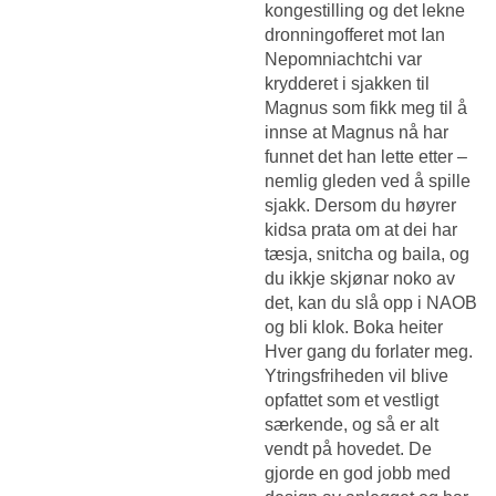
kongestilling og det lekne
dronningofferet mot Ian
Nepomniachtchi var
krydderet i sjakken til
Magnus som fikk meg til å
innse at Magnus nå har
funnet det han lette etter –
nemlig gleden ved å spille
sjakk. Dersom du høyrer
kidsa prata om at dei har
tæsja, snitcha og baila, og
du ikkje skjønar noko av
det, kan du slå opp i NAOB
og bli klok. Boka heiter
Hver gang du forlater meg.
Ytringsfriheden vil blive
opfattet som et vestligt
særkende, og så er alt
vendt på hovedet. De
gjorde en god jobb med