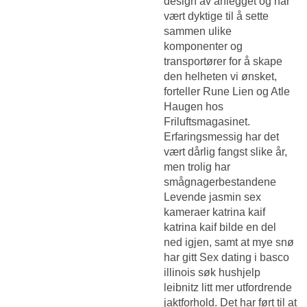
design av anlegget og har
vært dyktige til å sette
sammen ulike
komponenter og
transportører for å skape
den helheten vi ønsket,
forteller Rune Lien og Atle
Haugen hos
Friluftsmagasinet.
Erfaringsmessig har det
vært dårlig fangst slike år,
men trolig har
smågnagerbestandene
Levende jasmin sex
kameraer katrina kaif
katrina kaif bilde
en del
ned igjen, samt at mye snø
har gitt
Sex dating i basco
illinois søk hushjelp
leibnitz
litt mer utfordrende
jaktforhold. Det har ført til at