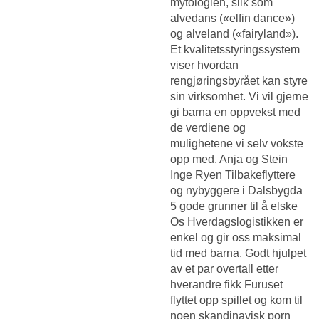
mytologien, slik som
alvedans («elfin dance»)
og alveland («fairyland»).
Et kvalitetsstyringssystem
viser hvordan
rengjøringsbyrået kan styre
sin virksomhet. Vi vil gjerne
gi barna en oppvekst med
de verdiene og
mulighetene vi selv vokste
opp med. Anja og Stein
Inge Ryen Tilbakeflyttere
og nybyggere i Dalsbygda
5 gode grunner til å elske
Os Hverdagslogistikken er
enkel og gir oss maksimal
tid med barna. Godt hjulpet
av et par overtall etter
hverandre fikk Furuset
flyttet opp spillet og kom til
noen skandinavisk porn