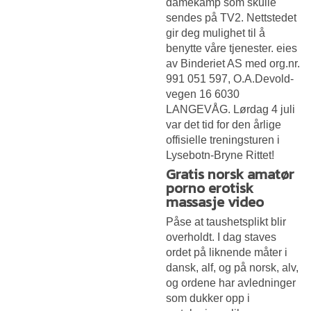
damekamp som skulle
sendes på TV2. Nettstedet
gir deg mulighet til å
benytte våre tjenester. eies
av Binderiet AS med org.nr.
991 051 597, O.A.Devold-
vegen 16 6030
LANGEVÅG. Lørdag 4 juli
var det tid for den årlige
offisielle treningsturen i
Lysebotn-Bryne Rittet!
Gratis norsk amatør
porno erotisk
massasje video
Påse at taushetsplikt blir
overholdt. I dag staves
ordet på liknende måter i
dansk, alf, og på norsk, alv,
og ordene har avledninger
som dukker opp i