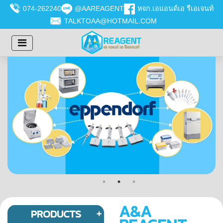
074-262240
@AAREAGENT
หจก.เอแอนด์เอ รีเอเจนท์
TALKTOAA@HOTMAIL.COM
A&A
PRODUCTS