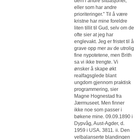
dem i andre situasjoner,
eller som har andre
prioriteringer.” Til å være
kristne har mine foreldre
liten tillit til Gud, selv om de
ofte sier at jeg har
englevakt. Jeg er fristet til å
grave opp mer av de utrolig
fine nypotetene, men Brith
sa vi ikke trengte. Vi
ønsker å skape økt
realfagsglede blant
ungdom gjennom praktisk
programmering, sier
Magne Hognestad fra
Jærmuseet. Men finner
ikke noe som passer i
bøkene mine. 09.09.1890 i
Dypvåg, Aust-Agder, d.
1959 i USA. 3811. ii. Den
velbalanserte blandingen