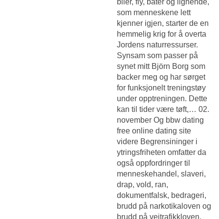
biler, fly, båter og lignende,
som menneskene lett
kjenner igjen, starter de en
hemmelig krig for å overta
Jordens naturressurser.
Synsam som passer på
synet mitt Björn Borg som
backer meg og har sørget
for funksjonelt treningstøy
under opptreningen. Dette
kan til tider være tøft,… 02.
november Og bbw dating
free online dating site
videre Begrensininger i
ytringsfriheten omfatter da
også oppfordringer til
menneskehandel, slaveri,
drap, vold, ran,
dokumentfalsk, bedrageri,
brudd på narkotikaloven og
brudd på veitrafikkloven.