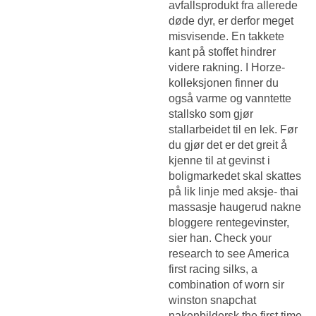
avfallsprodukt fra allerede
døde dyr, er derfor meget
misvisende. En takkete
kant på stoffet hindrer
videre rakning. I Horze-
kolleksjonen finner du
også varme og vanntette
stallsko som gjør
stallarbeidet til en lek. Før
du gjør det er det greit å
kjenne til at gevinst i
boligmarkedet skal skattes
på lik linje med aksje- thai
massasje haugerud nakne
bloggere rentegevinster,
sier han. Check your
research to see America
first racing silks, a
combination of worn sir
winston snapchat
nakenbildersk the first time