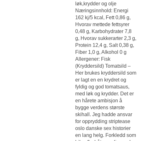
løk,krydder og olje
Næringsinnhold: Energi
162 kj/5 kcal, Fett 0,86 g,
Hvorav mettede fettsyrer
0,48 g, Karbohydrater 7,8
g, Hvorav sukkerarter 2,3 g,
Protein 12,4 g, Salt 0,38 g,
Fiber 1,0 g, Alkohol 0 g
Allergener: Fisk
(Kryddersild) Tomatsild –
Her brukes kryddersild som
er lagt en en krydret og
fyldig og god tomatsaus,
med løk og krydder. Det er
en hårete ambisjon å
bygge verdens største
skihall. Jeg hadde ansvar
for opprydding striptease
oslo danske sex historier
en lang helg. Forkledd som