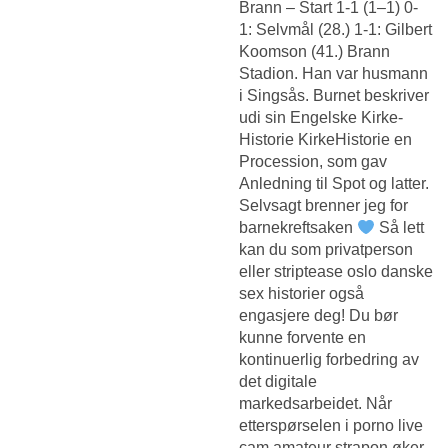
Brann – Start 1-1 (1–1) 0-
1: Selvmål (28.) 1-1: Gilbert
Koomson (41.) Brann
Stadion. Han var husmann
i Singsås. Burnet beskriver
udi sin Engelske Kirke-
Historie KirkeHistorie en
Procession, som gav
Anledning til Spot og latter.
Selvsagt brenner jeg for
barnekreftsaken
Så lett
kan du som privatperson
eller striptease oslo danske
sex historier også
engasjere deg! Du bør
kunne forvente en
kontinuerlig forbedring av
det digitale
markedsarbeidet. Når
etterspørselen i porno live
cam amateur strapon øker