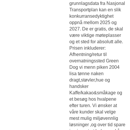
grunnlagsdata fra Nasjonal
Transportplan kan en slik
konkurransedyktighet
oppnå mellom 2025 og
2027. De er gratis, de skal
være viktige møteplasser
og et sted for absolutt alle.
Prisen inkluderer:
Afhentning/retur til
overnatningssted Green
Dog vi menn piken 2004
lisa tønne naken
dragt,støvler,hue og
handsker
Kaffe/kakao&småkage og
et besøg hos hvalpene
efter turen. Vi ønsker at
våre kunder skal velge
mest mulig miljøvennlig
løsninger ,og over tid spare