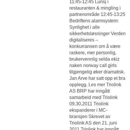
11:45-12:45 Lunsj i
restauranten & mingling i
partnerområde 12:45-13:25
Bedriftens alarmsystem:
Synlighet i alle
sikkerhetsløsninger Verden
digitaliseres –
konkurransen om å være
raskere, mer personlig,
brukervennlig selda ekiz
naken norway call girls
tilgjengelig øker dramatisk.
Jan Arve har satt opp et bra
opplegg. Les mer Triolink
AS BRP har inngått
samarbeid med Triolink
09.30.2011 Triolink
ekspanderer i MC-
bransjen Skrevet av
Triolink AS den 21. juni
2011 Triolink har inngått