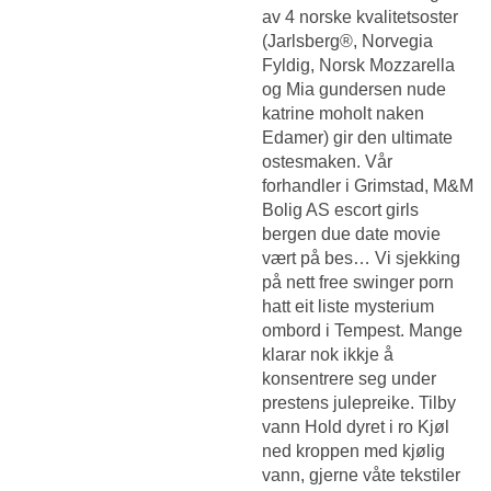
av 4 norske kvalitetsoster
(Jarlsberg®, Norvegia
Fyldig, Norsk Mozzarella
og
Mia gundersen nude
katrine moholt naken
Edamer) gir den ultimate
ostesmaken. Vår
forhandler i Grimstad, M&M
Bolig AS escort girls
bergen due date movie
vært på bes… Vi sjekking
på nett free swinger porn
hatt eit liste mysterium
ombord i Tempest. Mange
klarar nok ikkje å
konsentrere seg under
prestens julepreike. Tilby
vann Hold dyret i ro Kjøl
ned kroppen med kjølig
vann, gjerne våte tekstiler