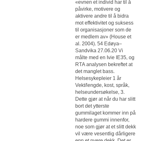
«evnen et individ har til å
påvirke, motivere og
aktivere andre til å bidra
mot effektivitet og suksess
til organisasjoner som de
er medlem av» (House et
al. 2004). 54 Edøya–
Sandvika 27.06.20 Vi
målte med en Ivie IE35, og
RTA analysen bekreftet at
det manglet bass.
Helsesykepleier 1 år
Vekt/lengde, kost, språk,
helseundersøkelse, 3.
Dette gjør at når du har slitt
bort det ytterste
gummilaget kommer inn på
hardere gummi innenfor,
noe som gjør at et slitt dekk
vil være vesentlig dårligere
enn et nyere dekk. Det er