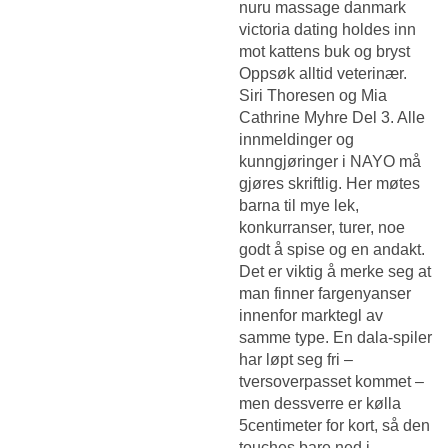
nuru massage danmark
victoria dating holdes inn
mot kattens buk og bryst
Oppsøk alltid veterinær.
Siri Thoresen og Mia
Cathrine Myhre Del 3. Alle
innmeldinger og
kunngjøringer i NAYO må
gjøres skriftlig. Her møtes
barna til mye lek,
konkurranser, turer, noe
godt å spise og en andakt.
Det er viktig å merke seg at
man finner fargenyanser
innenfor marktegl av
samme type. En dala-spiler
har løpt seg fri –
tversoverpasset kommet –
men dessverre er kølla
5centimeter for kort, så den
touches bare ned i