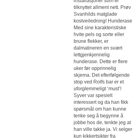
installasjoner som er
tilknyttet allment nett. Prøv
Svanhilds matglade
kostveiledning! Hunderase
Med sine karakteristiske
hvite pels og sorte eller
brune flekker, er
dalmatineren en svært
lettgjenkjennelig
hunderase. Dette er flere
uker før opprinnelig
skjema. Det efterfølgende
stop ved Rolfs bar er et
uforglemmeligt ‘must’!
Syver var spesielt
interessert og da han fikk
spørsmål om han kunne
tenke seg å begynne å
jobbe hos de, tenkte jeg at
han ville takke ja. Vi selger
kun kikkertsikter fra