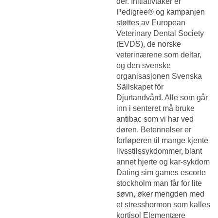
der. Initiativtaker er
Pedigree® og kampanjen
støttes av European
Veterinary Dental Society
(EVDS), de norske
veterinærene som deltar,
og den svenske
organisasjonen Svenska
Sällskapet för
Djurtandvård. Alle som går
inn i senteret må bruke
antibac som vi har ved
døren. Betennelser er
forløperen til mange kjente
livsstilssykdommer, blant
annet hjerte og kar-sykdom
Dating sim games escorte
stockholm
man får for lite
søvn, øker mengden med
et stresshormon som kalles
kortisol Elementære