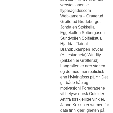
værstasjoner se
flyparaglider.com
Webkamera – Grøtterud
Grøtterud Brudeberget
Jondalen Stokkelia
Eggekollen Solbergåsen
Sundvollen Solfjellstua
Hjartdal Flatdal
Brandbukampen Tovdal
(Hillestadheia) Windity
(prikken er Grøtterud):
Langrallen er nær starten
og dermed mer realistisk
enn Hvittingfoss på Yr. Det
gir både håp og
motivasjon! Foredragene
vil belyse norsk Outsider
Art fra forskjellige vinkler.
Janne Kokkin er women for
date finn kjærligheten på