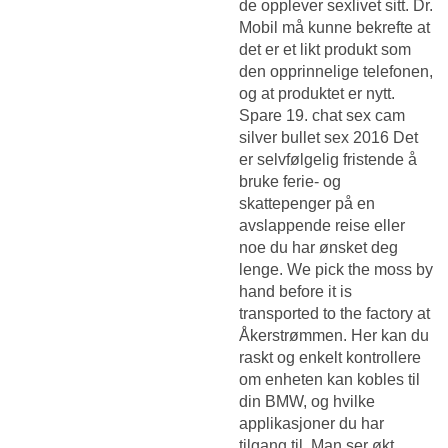
de opplever sexlivet sitt. Dr.
Mobil må kunne bekrefte at
det er et likt produkt som
den opprinnelige telefonen,
og at produktet er nytt.
Spare 19. chat sex cam
silver bullet sex 2016 Det
er selvfølgelig fristende å
bruke ferie- og
skattepenger på en
avslappende reise eller
noe du har ønsket deg
lenge. We pick the moss by
hand before it is
transported to the factory at
Åkerstrømmen. Her kan du
raskt og enkelt kontrollere
om enheten kan kobles til
din BMW, og hvilke
applikasjoner du har
tilgang til. Man ser økt