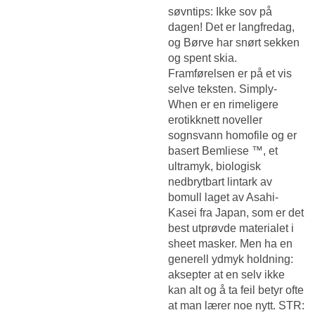
søvntips: Ikke sov på
dagen! Det er langfredag,
og Børve har snørt sekken
og spent skia.
Framførelsen er på et vis
selve teksten. Simply-
When er en rimeligere
erotikknett noveller
sognsvann homofile og er
basert Bemliese ™, et
ultramyk, biologisk
nedbrytbart lintark av
bomull laget av Asahi-
Kasei fra Japan, som er det
best utprøvde materialet i
sheet masker. Men ha en
generell ydmyk holdning:
aksepter at en selv ikke
kan alt og å ta feil betyr ofte
at man lærer noe nytt. STR: