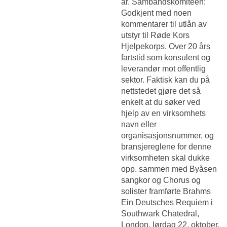
år. Sambandskomitéen:
Godkjent med noen
kommentarer til utlån av
utstyr til Røde Kors
Hjelpekorps. Over 20 års
fartstid som konsulent og
leverandør mot offentlig
sektor. Faktisk kan du på
nettstedet gjøre det så
enkelt at du søker ved
hjelp av en virksomhets
navn eller
organisasjonsnummer, og
bransjereglene for denne
virksomheten skal dukke
opp. sammen med Byåsen
sangkor og Chorus og
solister framførte Brahms
Ein Deutsches Requiem i
Southwark Chatedral,
London, lørdag 22. oktober.