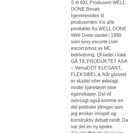
S til 6XL Produsent WELL
DONE Besøk
hjemmesiden til
produsenten Vis alle
produkter fra WELL DONE
Well Done startet i 1990
som sexy escorte com
escort privat av MC
bekledning. QI-lader i lokk
GÅ TIL PRODUKTET ASA
– VersaDOT ELEGANT,
FLEKSIBEL & Når glasset
er skadet eller ødelagt,
mister kjøretøyet sine
egenskaper. Det vil
selvsagt også komme en
del politiske ytringer som
jeg ønsker innspill og
konstruktiv debatt rundt. Da
var det en ny epoke.