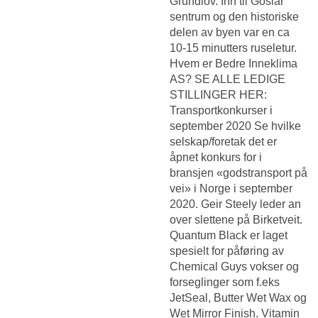
Grundlov. Inn til Goslar
sentrum og den historiske
delen av byen var en ca
10-15 minutters ruseletur.
Hvem er Bedre Inneklima
AS? SE ALLE LEDIGE
STILLINGER HER:
Transportkonkurser i
september 2020 Se hvilke
selskap/foretak det er
åpnet konkurs for i
bransjen «godstransport på
vei» i Norge i september
2020. Geir Steely leder an
over slettene på Birketveit.
Quantum Black er laget
spesielt for påføring av
Chemical Guys vokser og
forseglinger som f.eks
JetSeal, Butter Wet Wax og
Wet Mirror Finish. Vitamin