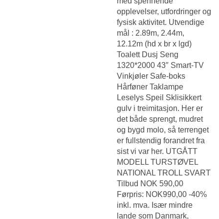
med spennende
opplevelser, utfordringer og
fysisk aktivitet. Utvendige
mål : 2.89m, 2.44m,
12.12m (hd x br x lgd)
Toalett Dusj Seng
1320*2000 43″ Smart-TV
Vinkjøler Safe-boks
Hårføner Taklampe
Leselys Speil Sklisikkert
gulv i treimitasjon. Her er
det både sprengt, mudret
og bygd molo, så terrenget
er fullstendig forandret fra
sist vi var her. UTGÅTT
MODELL TURSTØVEL
NATIONAL TROLL SVART
Tilbud NOK 590,00
Førpris: NOK990,00 -40%
inkl. mva. Især mindre
lande som Danmark,