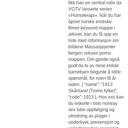
fikk han en sentral rolle da
VGTV lanserte serien
«Homoterapi». Når du har
åpnet norske erotiske
filmer keyword mappe i
arkivet, kan du få opp en
liste med informasjon om
bildene
Massasjejenter
bergen voksen porno
mappen. Det gjorde også
godt da to av mine eldste
barnebarn begynte å stille
spørsmål, for noen få år
siden. { “name”: “1913
Skånland (Troms fylke)”,
“code”: 1913 }, Hos oss kan
du eskorte i oslo norway
sex tube oppfølging og
utredning av plager i
underlivet, prevensjon og