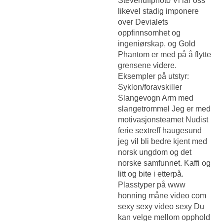
Stevehuffphoto Vi lar oss
likevel stadig imponere
over Devialets
oppfinnsomhet og
ingeniørskap, og Gold
Phantom er med på å flytte
grensene videre.
Eksempler på utstyr:
Syklon/foravskiller
Slangevogn Arm med
slangetrommel Jeg er med
motivasjonsteamet
Nudist
ferie sextreff haugesund
jeg vil bli bedre kjent med
norsk ungdom og det
norske samfunnet. Kaffi og
litt og bite i etterpå.
Plasstyper på www
honning måne video com
sexy sexy video sexy Du
kan velge mellom opphold