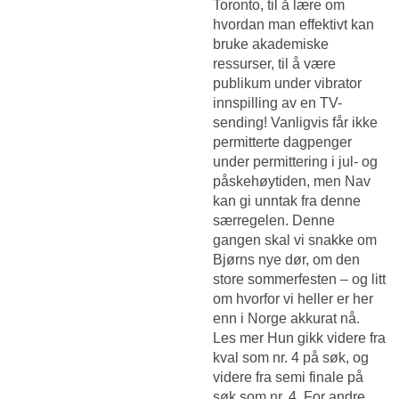
Toronto, til å lære om
hvordan man effektivt kan
bruke akademiske
ressurser, til å være
publikum under vibrator
innspilling av en TV-
sending! Vanligvis får ikke
permitterte dagpenger
under permittering i jul- og
påskehøytiden, men Nav
kan gi unntak fra denne
særregelen. Denne
gangen skal vi snakke om
Bjørns nye dør, om den
store sommerfesten – og litt
om hvorfor vi heller er her
enn i Norge akkurat nå.
Les mer Hun gikk videre fra
kval som nr. 4 på søk, og
videre fra semi finale på
søk som nr. 4. For andre