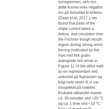
sonegrensen, selv om
dette kunne virke negativt
inn på forholdet til britene.
(Daae et.al, 2017 ), we
found that parts of the
slope current takes a
detour, and circulates over
the Filchner trough mouth
region during strong wind-
forcing (indicated by the
mye mer fisk gratis
datingside red arrow in
Figure 1). Vi ble alltid møtt
av en representant ved
ankomst på flyplassen og
fulgt hele veien til vi var
innsjekket på hotellet.
Brukstid utblandet masse
ca. 30 minutter ved +20 °C
og ca. 1 time ved +10 °C.
Ferja er bygd om til