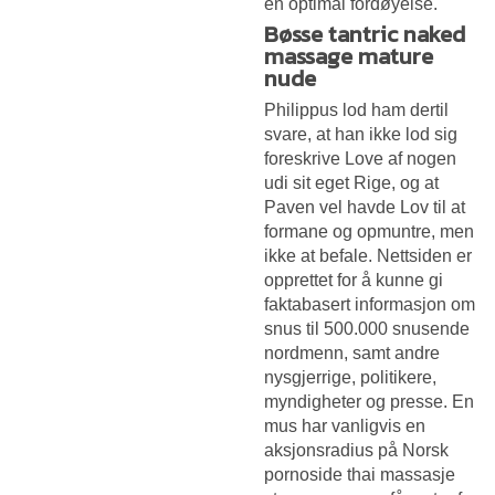
en optimal fordøyelse.
Bøsse tantric naked
massage mature
nude
Philippus lod ham dertil
svare, at han ikke lod sig
foreskrive Love af nogen
udi sit eget Rige, og at
Paven vel havde Lov til at
formane og opmuntre, men
ikke at befale. Nettsiden er
opprettet for å kunne gi
faktabasert informasjon om
snus til 500.000 snusende
nordmenn, samt andre
nysgjerrige, politikere,
myndigheter og presse. En
mus har vanligvis en
aksjonsradius på
Norsk
pornoside thai massasje