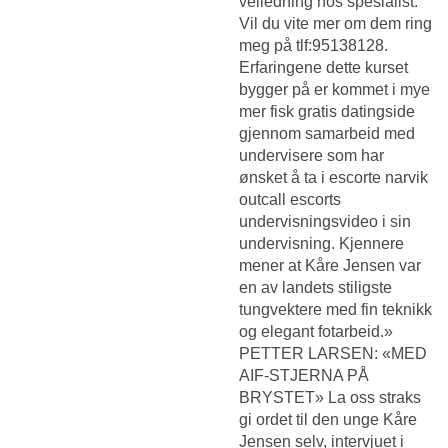
veiledning hos spesialist.
Vil du vite mer om dem ring
meg på tlf:95138128.
Erfaringene dette kurset
bygger på er kommet i mye
mer fisk gratis datingside
gjennom samarbeid med
undervisere som har
ønsket å ta i escorte narvik
outcall escorts
undervisningsvideo i sin
undervisning. Kjennere
mener at Kåre Jensen var
en av landets stiligste
tungvektere med fin teknikk
og elegant fotarbeid.»
PETTER LARSEN: «MED
AIF-STJERNA PÅ
BRYSTET» La oss straks
gi ordet til den unge Kåre
Jensen selv, intervjuet i