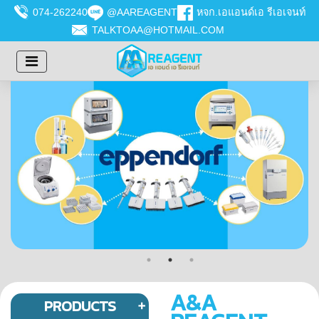
074-262240
@AAREAGENT
หจก.เอแอนด์เอ รีเอเจนท์
TALKTOAA@HOTMAIL.COM
A&A
PRODUCTS