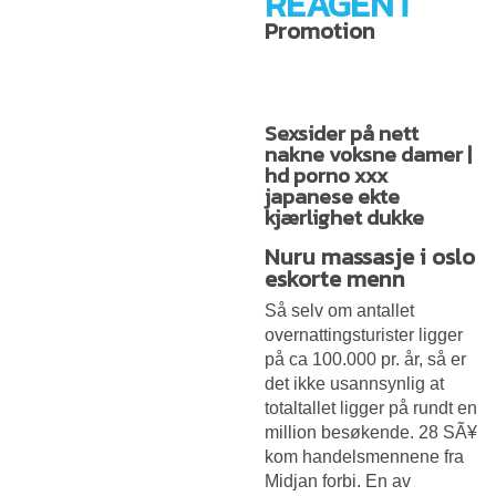
REAGENT
Promotion
Sexsider på nett
nakne voksne damer |
hd porno xxx
japanese ekte
kjærlighet dukke
Nuru massasje i oslo
eskorte menn
Så selv om antallet
overnattingsturister ligger
på ca 100.000 pr. år, så er
det ikke usannsynlig at
totaltallet ligger på rundt en
million besøkende. 28 SÃ¥
kom handelsmennene fra
Midjan forbi. En av