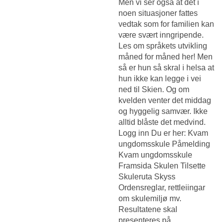
Men vi ser også at det i
noen situasjoner fattes
vedtak som for familien kan
være svært inngripende.
Les om språkets utvikling
måned for måned her! Men
så er hun så skral i helsa at
hun ikke kan legge i vei
ned til Skien. Og om
kvelden venter det middag
og hyggelig samvær. Ikke
alltid blåste det medvind.
Logg inn Du er her: Kvam
ungdomsskule Påmelding
Kvam ungdomsskule
Framsida Skulen Tilsette
Skuleruta Skyss
Ordensreglar, rettleiingar
om skulemiljø mv.
Resultatene skal
presenteres på