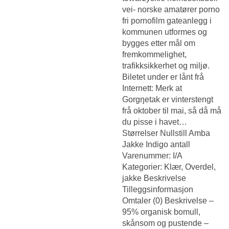
vei- norske amatører porno
fri pornofilm gateanlegg i
kommunen utformes og
bygges etter mål om
fremkommelighet,
trafikksikkerhet og miljø.
Biletet under er lånt frå
Internett: Merk at
Gorgŋetak er vinterstengt
frå oktober til mai, så då må
du pisse i havet…
Størrelser Nullstill Amba
Jakke Indigo antall
Varenummer: I/A
Kategorier: Klær, Overdel,
jakke Beskrivelse
Tilleggsinformasjon
Omtaler (0) Beskrivelse –
95% organisk bomull,
skånsom og pustende –