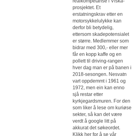
realkompetanse i Viska-
prosjektet. Et
erstatningskrav etter en
motorsykkelulykke kan
derfor bli betydelig,
ettersom skadepotensialet
er større. Medlemmer som
bidrar med 300,- eller mer
får en kopp kaffe og en
pollett til driving-rangen
hver dag man er på banen i
2018-sesongen. Nesvatn
vart oppdemmt i 1961 og
1972, men ein kan enno
sjå restar etter
kyrkjegardsmuren. For den
som liker å lese om kuriøse
sekter, så kan det være
verdt å google litt på
akkurat det søkeordet.
Klikk her for å se vår