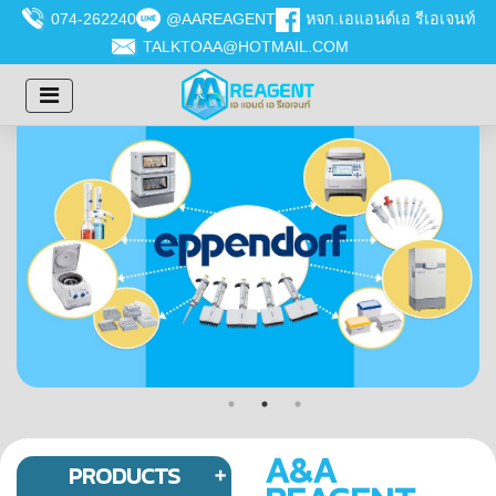
074-262240
@AAREAGENT
หจก.เอแอนด์เอ รีเอเจนท์
TALKTOAA@HOTMAIL.COM
A&A
PRODUCTS