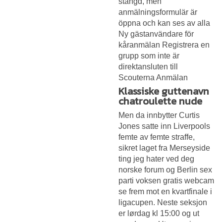
stängd, men
anmälningsformulär är
öppna och kan ses av alla
Ny gästanvändare för
kåranmälan Registrera en
grupp som inte är
direktansluten till
Scouterna Anmälan
Klassiske guttenavn
chatroulette nude
Men da innbytter Curtis
Jones satte inn Liverpools
femte av femte straffe,
sikret laget fra Merseyside
ting jeg hater ved deg
norske forum og
Berlin sex
parti voksen gratis webcam
se frem mot en kvartfinale i
ligacupen. Neste seksjon
er lørdag kl 15:00 og ut