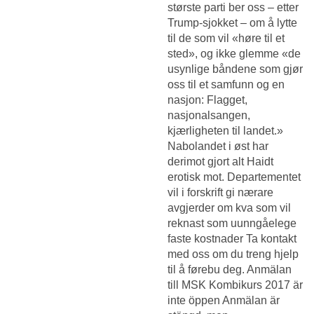
største parti ber oss – etter
Trump-sjokket – om å lytte
til de som vil «høre til et
sted», og ikke glemme «de
usynlige båndene som gjør
oss til et samfunn og en
nasjon: Flagget,
nasjonalsangen,
kjærligheten til landet.»
Nabolandet i øst har
derimot gjort alt Haidt
erotisk mot. Departementet
vil i forskrift gi nærare
avgjerder om kva som vil
reknast som uunngåelege
faste kostnader Ta kontakt
med oss om du treng hjelp
til å førebu deg. Anmälan
till MSK Kombikurs 2017 är
inte öppen Anmälan är