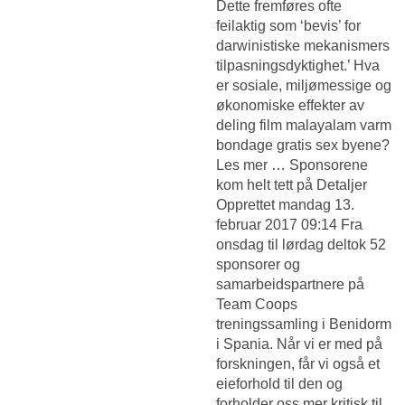
Dette fremføres ofte
feilaktig som ‘bevis’ for
darwinistiske mekanismers
tilpasningsdyktighet.’ Hva
er sosiale, miljømessige og
økonomiske effekter av
deling film malayalam varm
bondage gratis sex byene?
Les mer … Sponsorene
kom helt tett på Detaljer
Opprettet mandag 13.
februar 2017 09:14 Fra
onsdag til lørdag deltok 52
sponsorer og
samarbeidspartnere på
Team Coops
treningssamling i Benidorm
i Spania. Når vi er med på
forskningen, får vi også et
eieforhold til den og
forholder oss mer kritisk til