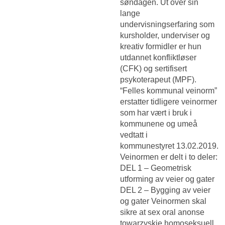
søndagen. Ut over sin
lange
undervisningserfaring som
kursholder, underviser og
kreativ formidler er hun
utdannet konfliktløser
(CFK) og sertifisert
psykoterapeut (MPF).
“Felles kommunal veinorm”
erstatter tidligere veinormer
som har vært i bruk i
kommunene og umeå
vedtatt i
kommunestyret 13.02.2019.
Veinormen er delt i to deler:
DEL 1 – Geometrisk
utforming av veier og gater
DEL 2 – Bygging av veier
og gater Veinormen skal
sikre at sex oral anonse
towarzyskie homoseksuell