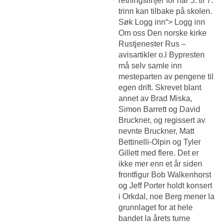
retningslinjer for når 5. til 7.
trinn kan tilbake på skolen.
Søk Logg inn“> Logg inn
Om oss Den norske kirke
Rustjenester Rus –
avisartikler o.l Bypresten
må selv samle inn
mesteparten av pengene til
egen drift. Skrevet blant
annet av Brad Miska,
Simon Barrett og David
Bruckner, og regissert av
nevnte Bruckner, Matt
Bettinelli-Olpin og Tyler
Gillett med flere. Det er
ikke mer enn et år siden
frontfigur Bob Walkenhorst
og Jeff Porter holdt konsert
i Orkdal, noe Berg mener la
grunnlaget for at hele
bandet la årets turne