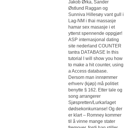
Jakob Ørka, Sander
Østlund Raggan og
Sunniva Hillesøy vant gull i
Lag-NM i thai massasje
hamar sex masasje i et
ytterst spennende oppgjør!
ASP internasjonal dating
site nederland COUNTER
tantra DATABASE In this
tutorial I will show you how
to make a hit counter, using
a Access database.
Dersom man innrømmer
erhverv (kjøp) må politiet
benytte § 162. Etter tale og
song arrangerer
Sjøspretten/Lurkarlaget
dødsekonkurranse! Og der
er klart – Romney kommer
til å vinne mange stater
fremover, fordi han stiller