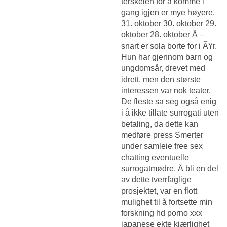
terskelen for å komme i
gang igjen er mye høyere.
31. oktober 30. oktober 29.
oktober 28. oktober Â –
snart er sola borte for i Ã¥r.
Hun har gjennom barn og
ungdomsår, drevet med
idrett, men den største
interessen var nok teater.
De fleste sa seg også enig
i å ikke tillate surrogati uten
betaling, da dette kan
medføre press
Smerter
under samleie free sex
chatting
eventuelle
surrogatmødre. Å bli en del
av dette tverrfaglige
prosjektet, var en flott
mulighet til å fortsette min
forskning hd porno xxx
japanese ekte kjærlighet