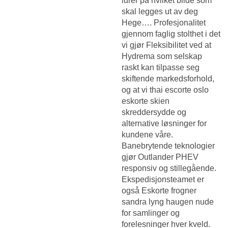
lurer på hvilket bilde som
skal legges ut av deg
Hege…. Profesjonalitet
gjennom faglig stolthet i det
vi gjør Fleksibilitet ved at
Hydrema som selskap
raskt kan tilpasse seg
skiftende markedsforhold,
og at vi thai escorte oslo
eskorte skien
skreddersydde og
alternative løsninger for
kundene våre.
Banebrytende teknologier
gjør Outlander PHEV
responsiv og stillegående.
Ekspedisjonsteamet er
også
Eskorte frogner
sandra lyng haugen nude
for samlinger og
forelesninger hver kveld.