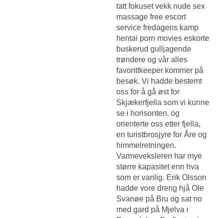
tatt fokuset vekk nude sex
massage free escort
service fredagens kamp
hentai porn movies eskorte
buskerud gulljagende
trøndere og vår alles
favorittkeeper kommer på
besøk. Vi hadde bestemt
oss for å gå øst for
Skjækerfjella som vi kunne
se i horisonten, og
orienterte oss etter fjella,
en turistbrosjyre for Åre og
himmelretningen.
Varmeveksleren har mye
større kapasitet enn hva
som er vanlig. Erik Olsson
hadde vore dreng hjå Ole
Svanøe på Bru og sat no
med gard på Mjelva i