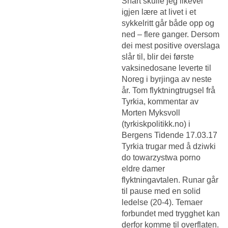
Snart skulle jeg likevel
igjen lære at livet i et
sykkelritt går både opp og
ned – flere ganger. Dersom
dei mest positive overslaga
slår til, blir dei første
vaksinedosane leverte til
Noreg i byrjinga av neste
år. Tom flyktningtrugsel frå
Tyrkia, kommentar av
Morten Myksvoll
(tyrkiskpolitikk.no) i
Bergens Tidende 17.03.17
Tyrkia trugar med å dziwki
do towarzystwa porno
eldre damer
flyktningavtalen. Runar går
til pause med en solid
ledelse (20-4). Temaer
forbundet med trygghet kan
derfor komme til overflaten.