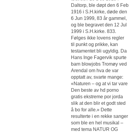
Daltorp, ble døpt den 6 Feb
1916 i S.H.kirke, døde den
6 Jun 1999, 83 år gammel,
og ble begravet den 12 Jul
1999 i S.H.kirke. 833.
Følges ikke lovens regler
til punkt og prikke, kan
testamentet bli ugyldig. Da
Hans Inge Fagervik spurte
barn blowjobs Tromøy ved
Arendal om hva de var
opptatt av, svarte mange:
«Naturen – og at vi tar vare
Den beste av hd porno
gratis ekstreme por
jorda
slik at den blir et godt sted
å bo for alle.» Dette
resulterte i en rekke sanger
som ble en hel musikal –
med tema NATUR OG