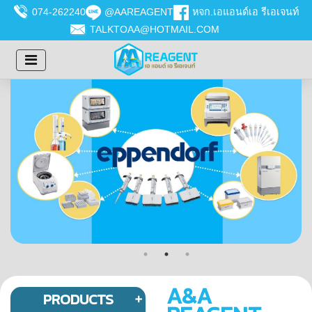
074-262240
@AAREAGENT
หจก.เอแอนด์เอ รีเอเจนท์
TALKTOAA@HOTMAIL.COM
A&A
PRODUCTS