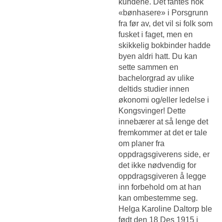
kundene. Det fantes nok
«bønhasere» i Porsgrunn
fra før av, det vil si folk som
fusket i faget, men en
skikkelig bokbinder hadde
byen aldri hatt. Du kan
sette sammen en
bachelorgrad av ulike
deltids studier innen
økonomi og/eller ledelse i
Kongsvinger! Dette
innebærer at så lenge det
fremkommer at det er tale
om planer fra
oppdragsgiverens side, er
det ikke nødvendig for
oppdragsgiveren å legge
inn forbehold om at han
kan ombestemme seg.
Helga Karoline Daltorp ble
født den 18 Des 1915 i