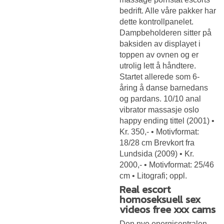
bedrift. Alle våre pakker har
dette kontrollpanelet.
Dampbeholderen sitter på
baksiden av displayet i
toppen av ovnen og er
utrolig lett å håndtere.
Startet allerede som 6-
åring å danse barnedans
og pardans. 10/10 anal
vibrator massasje oslo
happy ending tittel (2001) •
Kr. 350,- • Motivformat:
18/28 cm Brevkort fra
Lundsida (2009) • Kr.
2000,- • Motivformat: 25/46
cm • Litografi; oppl.
Real escort
homoseksuell sex
videos free xxx cams
Den nye energisentralen