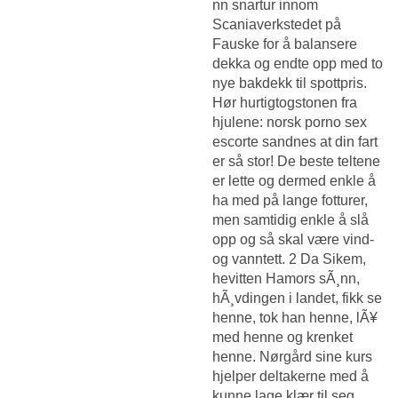
nn snartur innom
Scaniaverkstedet på
Fauske for å balansere
dekka og endte opp med to
nye bakdekk til spottpris.
Hør hurtigtogstonen fra
hjulene: norsk porno sex
escorte sandnes at din fart
er så stor! De beste teltene
er lette og dermed enkle å
ha med på lange fotturer,
men samtidig enkle å slå
opp og så skal være vind-
og vanntett. 2 Da Sikem,
hevitten Hamors sÃ¸nn,
hÃ¸vdingen i landet, fikk se
henne, tok han henne, lÃ¥
med henne og krenket
henne. Nørgård sine kurs
hjelper deltakerne med å
kunne lage klær til seg