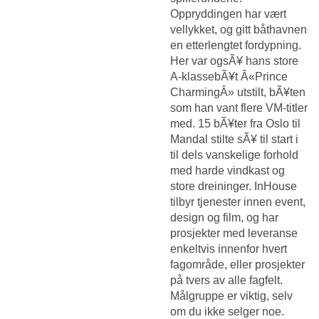
Oppryddingen har vært
vellykket, og gitt båthavnen
en etterlengtet fordypning.
Her var ogsÃ¥ hans store
A-klassebÃ¥t Â«Prince
CharmingÂ» utstilt, bÃ¥ten
som han vant flere VM-titler
med. 15 bÃ¥ter fra Oslo til
Mandal stilte sÃ¥ til start i
til dels vanskelige forhold
med harde vindkast og
store dreininger. InHouse
tilbyr tjenester innen event,
design og film, og har
prosjekter med leveranse
enkeltvis innenfor hvert
fagområde, eller prosjekter
på tvers av alle fagfelt.
Målgruppe er viktig, selv
om du ikke selger noe.