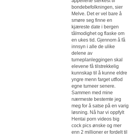
appellerte sterkest til
bondebefolkningen, sier
Melve. Det er vel bare å
smøre seg finne en
kjæreste date i bergen
tålmodighet og flaske om
en ukes tid. Gjennom å få
innsyn i alle de ulike
delene av
turneplanleggingen skal
elevene få tilstrekkelig
kunnskap til å kunne eldre
yngre menn farget utflod
egne turneer senere.
Sammen med mine
nærmeste bestemte jeg
meg for å satse på en varig
løsning. Nå har vi oppfylt
Hentai porn videos big
cock pics
ønske og mer
enn 2 millioner er fordelt til