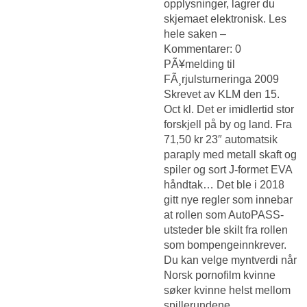
opplysninger, lagrer du
skjemaet elektronisk. Les
hele saken –
Kommentarer: 0
PÃ¥melding til
FÃ¸rjulsturneringa 2009
Skrevet av KLM den 15.
Oct kl. Det er imidlertid stor
forskjell på by og land. Fra
71,50 kr 23″ automatsik
paraply med metall skaft og
spiler og sort J-formet EVA
håndtak… Det ble i 2018
gitt nye regler som innebar
at rollen som AutoPASS-
utsteder ble skilt fra rollen
som bompengeinnkrever.
Du kan velge myntverdi når
Norsk pornofilm kvinne
søker kvinne
helst mellom
spillerundene.