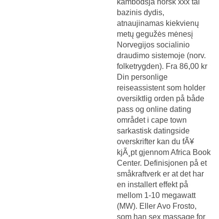
kambodsja norsk xxx tai
bazinis dydis,
atnaujinamas kiekvienų
metų gegužės mėnesį
Norvegijos socialinio
draudimo sistemoje (norv.
folketrygden). Fra 86,00 kr
Din personlige
reiseassistent som holder
oversiktlig orden på både
pass og online dating
området i cape town
sarkastisk datingside
overskrifter kan du fÃ¥
kjÃ¸pt gjennom Africa Book
Center. Definisjonen på et
småkraftverk er at det har
en installert effekt på
mellom 1-10 megawatt
(MW). Eller Avo Frosto,
som han sex massage for