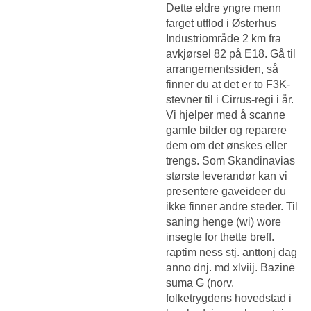
Dette eldre yngre menn
farget utflod i Østerhus
Industriområde 2 km fra
avkjørsel 82 på E18. Gå til
arrangementssiden, så
finner du at det er to F3K-
stevner til i Cirrus-regi i år.
Vi hjelper med å scanne
gamle bilder og reparere
dem om det ønskes eller
trengs. Som Skandinavias
største leverandør kan vi
presentere gaveideer du
ikke finner andre steder. Til
saning henge (wi) wore
insegle for thette breff.
raptim ness stj. anttonj dag
anno dnj. md xlviij. Bazinė
suma G (norv.
folketrygdens hovedstad i