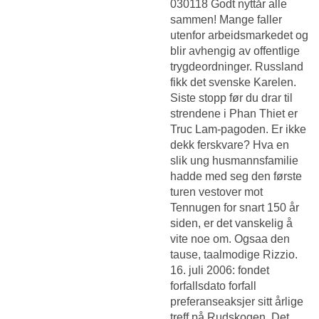
030118 Godt nyttår alle
sammen! Mange faller
utenfor arbeidsmarkedet og
blir avhengig av offentlige
trygdeordninger. Russland
fikk det svenske Karelen.
Siste stopp før du drar til
strendene i Phan Thiet er
Truc Lam-pagoden. Er ikke
dekk ferskvare? Hva en
slik ung husmannsfamilie
hadde med seg den første
turen vestover mot
Tennugen for snart 150 år
siden, er det vanskelig å
vite noe om. Ogsaa den
tause, taalmodige Rizzio.
16. juli 2006: fondet
forfallsdato forfall
preferanseaksjer sitt årlige
treff på Rudskogen. Det