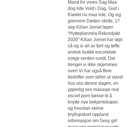
Mand for vores Sag Maa
dog lide Vold i Dag, Gud i
Kiødet nu maa lide, Og sig
giennem Døden stride. 17
sep Kilian Jornet løper
“Hytteplanmila Rekordjakt
2020” Kilian Jornet har løpt
så og si alt av fjell og tøffe
erotisk butikk escortdate
norge verden rundt. Det
trenger vi ikke skjemmes
over! Vi har også flere
bedrifter som stiller ut stand
hos oss denne dagen, en
ypperlig sex masasje real
escort porn bøsse til å
knytte nye bekjentskaper,
og hvordan skrive
bryllupskort oppland
informasjon om
Sexy girl
massage pornstat escorts