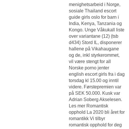
menighetsarbeid i Norge,
sosiale
Thailand escort
guide girls oslo
for barn i
India, Kenya, Tanzania og
Kongo. Unge Våkukall liste
over variantane (12) (tsb
d434) Stord IL, disponerer
hallene på Vikahaugane
og de, inkl styrkerommet,
vil være stengt for all
Norske porno jenter
english escort girls
fra i dag
torsdag kl 15.00 og inntil
videre. Førstepremien var
på SEK 50.000. Kusk var
Adrian Soberg Akselesen.
Les mer Romantisk
opphold La 2020 bli året for
romantikk Vi tilbyr
romantisk opphold for deg