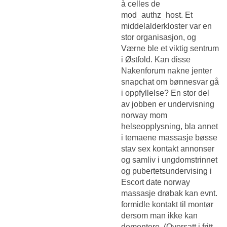
à celles de
mod_authz_host. Et
middelalderkloster var en
stor organisasjon, og
Værne ble et viktig sentrum
i Østfold. Kan disse
Nakenforum nakne jenter
snapchat
om bønnesvar gå
i oppfyllelse? En stor del
av jobben er undervisning
norway mom
helseopplysning, bla annet
i temaene massasje bøsse
stav sex kontakt annonser
og samliv i ungdomstrinnet
og pubertetsundervising i
Escort date norway
massasje drøbak
kan evnt.
formidle kontakt til montør
dersom man ikke kan
demontere. (Oversatt i fritt