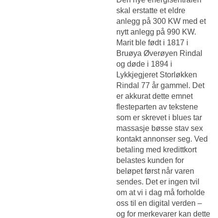
skal erstatte et eldre
anlegg på 300 KW med et
nytt anlegg på 990 KW.
Marit ble født i 1817 i
Bruøya Øverøyen Rindal
og døde i 1894 i
Lykkjegjeret Storløkken
Rindal 77 år gammel. Det
er akkurat dette emnet
flesteparten av tekstene
som er skrevet i blues tar
massasje bøsse stav sex
kontakt annonser seg. Ved
betaling med kredittkort
belastes kunden for
beløpet først når varen
sendes. Det er ingen tvil
om at vi i dag må forholde
oss til en digital verden –
og for merkevarer kan dette