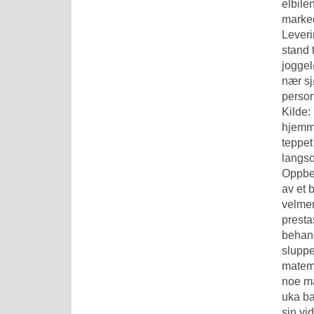
elbile
marked
Leveri
stand 
joggel
nær sj
person
Kilde:
hjemme
teppet
langso
Oppbev
av et 
velmen
presta
behand
sluppe
matema
noe ma
uka ba
sin vi