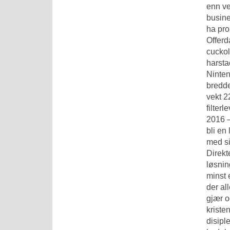
enn ve
busine
ha pro
Offerd
cuckol
harsta
Ninten
bredd
vekt 2
filter
2016 –
bli en
med si
Direkt
løsnin
minst 
der al
gjær og
kriste
disipl