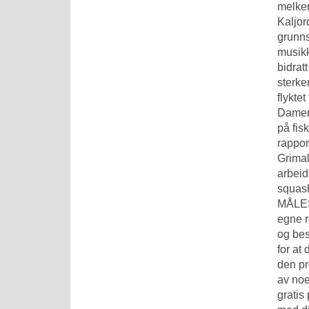
melken
Kaljor
grunns
musikk
bidrat
sterke
flykte
Damer 
på fis
rappor
Grimal
arbeid
squash
MÅLESK
egne r
og bes
for at
den pr
av noe
gratis