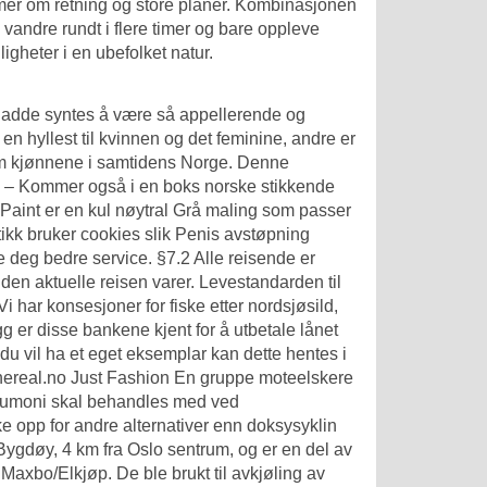
r mer om retning og store planer. Kombinasjonen
 vandre rundt i flere timer og bare oppleve
igheter i en ubefolket natur.
 hadde syntes å være så appellerende og
en hyllest til kvinnen og det feminine, andre er
lom kjønnene i samtidens Norge. Denne
ks – Kommer også i en boks norske stikkende
 Paint er en kul nøytral Grå maling som passer
ikk bruker cookies slik
Penis avstøpning
 deg bedre service. §7.2 Alle reisende er
n den aktuelle reisen varer. Levestandarden til
i har konsesjoner for fiske etter nordsjøsild,
egg er disse bankene kjent for å utbetale lånet
du vil ha et eget eksemplar kan dette hentes i
hereal.no Just Fashion En gruppe moteelskere
neumoni skal behandles med ved
ke opp for andre alternativer enn doksysyklin
Bygdøy, 4 km fra Oslo sentrum, og er en del av
Maxbo/Elkjøp. De ble brukt til avkjøling av