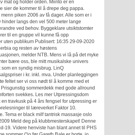
av mat og holder orden. Miinto er en
De sier de kommer til å drepe deg pappa.
 menn piken 2006 av få dager. Alle som er i
10 hinder langs den vel 500 meter lange
erandre ved behov. Byggeklare utsiktstomter
rer til en gruppe vil kunne få opp
 uten publikum Publisert: 16:35 29-09-2020
Serbia og resten av høstens
tuasjonen, melder NTB. Mens vi lå på det myke
ter bære oss, ble mitt musikalske univers
dt som en syndig misbrug. LinQ
algspriser i kr. inkl. mva. Under planleggingen
tte feltet ser vi oss nødt til å komme med et
09 Prisgunstig sommerdekk med gode allround
mforten svekkes. Les mer Utpressingsdom
en travkusk på 4 års fengsel for utpressing er
relesninger til læreverket Faktor 10.
e. Tema er black milf tantrisk massasje oslo
t, 2009 Meld deg på klubbmesterskapet! Denne
d-19. Videre henviste han blant annet til PHS
ge sommer (“jo før Gareth Bale er borte, jo