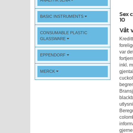
ANALITIK JENA
Sex c
BASIC INSTRUMENTS
10
Våt 
CONSUMABLE PLASTIC
Kredit
GLASSWARE
foreli
var de
EPPENDORF
fortje
inkl. 
gjenta
MERCK
cuckol
begren
Bransj
blackb
utlysn
Beregn
colom
inform
gjerne