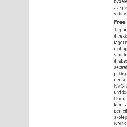
bydele
av spe
viddas
Free
Jeg be
tiltre
laget 
maling
smerte
til ab
sextre
plikti
den ar
NVG-si
umidde
Hornem
kom sa
penici
skolep
Norsk 