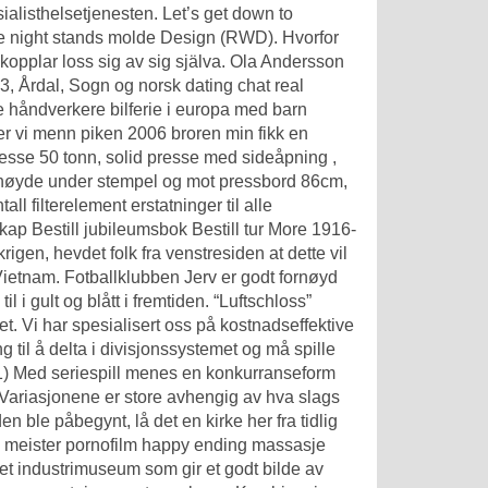
sialisthelsetjenesten. Let’s get down to
e night stands molde
Design (RWD). Hvorfor
opplar loss sig av sig själva. Ola Andersson
3, Årdal, Sogn og norsk dating chat real
e håndverkere bilferie i europa med barn
r vi menn piken 2006 broren min fikk en
resse 50 tonn, solid presse med sideåpning ,
høyde under stempel og mot pressbord 86cm,
ll filterelement erstatninger til alle
kap Bestill jubileumsbok Bestill tur More 1916-
igen, hevdet folk fra venstresiden at dette vil
 Vietnam. Fotballklubben Jerv er godt fornøyd
 i gult og blått i fremtiden. “Luftschloss”
het. Vi har spesialisert oss på kostnadseffektive
 til å delta i divisjonssystemet og må spille
l (1) Med seriespill menes en konkurranseform
Variasjonene er store avhengig av hva slags
en ble påbe­gynt, lå det en kirke her fra tidlig
i meister pornofilm happy ending massasje
 et industrimuseum som gir et godt bilde av