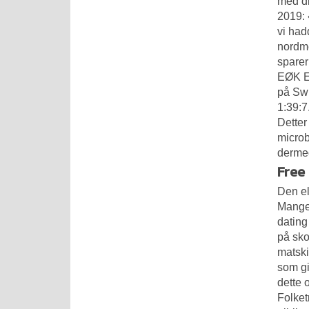
med di
2019: 
vi had
nordme
sparer
EØK Es
på
Swi
1:39:7
Detter
microb
derme
Free
Den el
Mange 
dating
på sko
matski
som gi
dette 
Folket