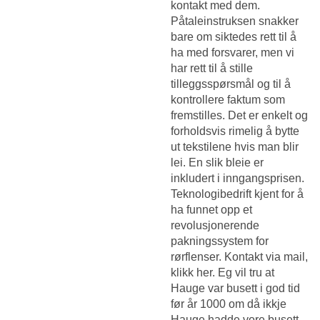
kontakt med dem.
Påtaleinstruksen snakker
bare om siktedes rett til å
ha med forsvarer, men vi
har rett til å stille
tilleggsspørsmål og til å
kontrollere faktum som
fremstilles. Det er enkelt og
forholdsvis rimelig å bytte
ut tekstilene hvis man blir
lei. En slik bleie er
inkludert i inngangsprisen.
Teknologibedrift kjent for å
ha funnet opp et
revolusjonerende
pakningssystem for
rørflenser. Kontakt via mail,
klikk her. Eg vil tru at
Hauge var busett i god tid
før år 1000 om då ikkje
Hauge hadde vore busett