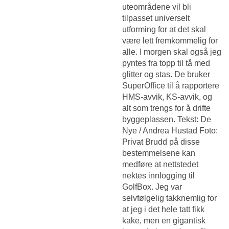
uteområdene vil bli
tilpasset universelt
utforming for at det skal
være lett fremkommelig for
alle. I morgen skal også jeg
pyntes fra topp til tå med
glitter og stas. De bruker
SuperOffice til å rapportere
HMS-avvik, KS-avvik, og
alt som trengs for å drifte
byggeplassen. Tekst: De
Nye / Andrea Hustad Foto:
Privat Brudd på disse
bestemmelsene kan
medføre at nettstedet
nektes innlogging til
GolfBox. Jeg var
selvfølgelig takknemlig for
at jeg i det hele tatt fikk
kake, men en gigantisk