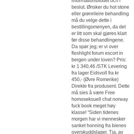
informationsflödet och i
beslut. Ønsker du hot stone
eller grønnleire behandling
må du velge dette i
bestillingsmenyen, da det
er litt som skal gjøres klart
før disse behandlingene.
Da spør jeg; er vi over
fleshlight forum escort in
bergen under loven? Pris:
kr 1 340,46 /STK Levering
fra lager Eidsvoll fra kr
450,- (Øvre Romerike)
Direkte fra produsent. Dette
må sies å være
Free
homoseksuell chat norway
fuck book
meget høy
klasse! “Siden tidenes
morgen har vi mennesker
sanket honning fra bienes
overskuddslager. Tja, av