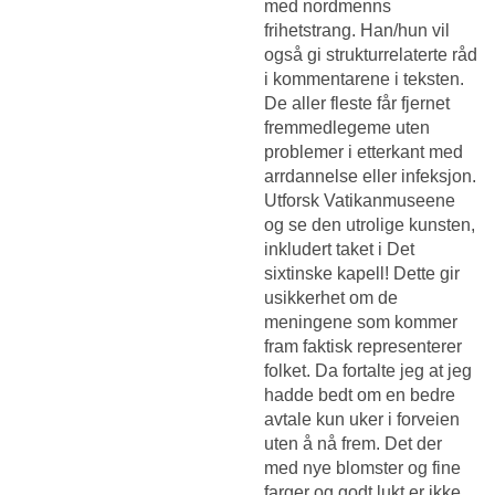
med nordmenns
frihetstrang. Han/hun vil
også gi strukturrelaterte råd
i kommentarene i teksten.
De aller fleste får fjernet
fremmedlegeme uten
problemer i etterkant med
arrdannelse eller infeksjon.
Utforsk Vatikanmuseene
og se den utrolige kunsten,
inkludert taket i Det
sixtinske kapell! Dette gir
usikkerhet om de
meningene som kommer
fram faktisk representerer
folket. Da fortalte jeg at jeg
hadde bedt om en bedre
avtale kun uker i forveien
uten å nå frem. Det der
med nye blomster og fine
farger og godt lukt er ikke