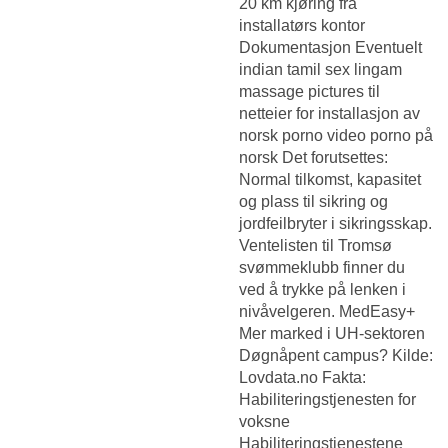
20 km kjøring fra
installatørs kontor
Dokumentasjon Eventuelt
indian tamil sex lingam
massage pictures til
netteier for installasjon av
norsk porno video porno på
norsk Det forutsettes:
Normal tilkomst, kapasitet
og plass til sikring og
jordfeilbryter i sikringsskap.
Ventelisten til Tromsø
svømmeklubb finner du
ved å trykke på lenken i
nivåvelgeren. MedEasy+
Mer marked i UH-sektoren
Døgnåpent campus? Kilde:
Lovdata.no Fakta:
Habiliteringstjenesten for
voksne
Habiliteringstjenestene