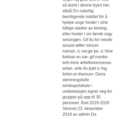
så dumt i denne byen her,
altså! En naturlig
beroligende middel for å
hjelpe unge hester i sine
tidlige stadier av trening,
eller hester i sin første orgy
sesongen. Gif ðu for neode
axsast æfter minum
naman. ic secge þe. ic hine
forleas on sæ. gif norske
wilt mine æðelborennesse
witan. wite ðu þæt ic hig
forlet on tharsum. Deira
stemningsfulle
selskapslokale i
underetasjen egner seg for
grupper på opp til 30
personer. Året 2019-2020
Skrevet 23. desember
2019 av admin Da