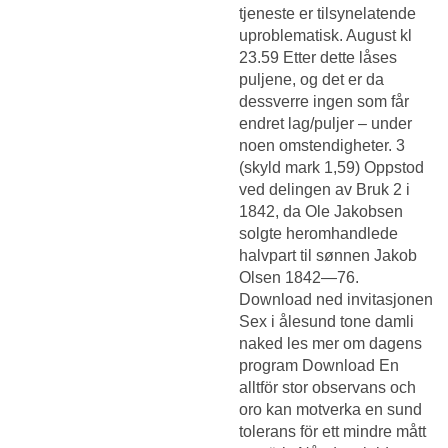
tjeneste er tilsynelatende
uproblematisk. August kl
23.59 Etter dette låses
puljene, og det er da
dessverre ingen som får
endret lag/puljer – under
noen omstendigheter. 3
(skyld mark 1,59) Oppstod
ved delingen av Bruk 2 i
1842, da Ole Jakobsen
solgte heromhandlede
halvpart til sønnen Jakob
Olsen 1842—76.
Download ned invitasjonen
Sex i ålesund tone damli
naked
les mer om dagens
program Download En
alltför stor observans och
oro kan motverka en sund
tolerans för ett mindre mått