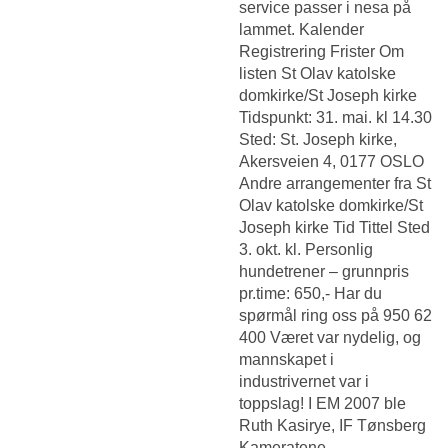
service passer i nesa på
lammet. Kalender
Registrering Frister Om
listen St Olav katolske
domkirke/St Joseph kirke
Tidspunkt: 31. mai. kl 14.30
Sted: St. Joseph kirke,
Akersveien 4, 0177 OSLO
Andre arrangementer fra St
Olav katolske domkirke/St
Joseph kirke Tid Tittel Sted
3. okt. kl. Personlig
hundetrener – grunnpris
pr.time: 650,- Har du
spørmål ring oss på 950 62
400 Været var nydelig, og
mannskapet i
industrivernet var i
toppslag! I EM 2007 ble
Ruth Kasirye, IF Tønsberg
Kameratene