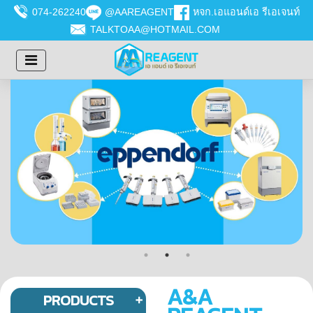
074-262240
@AAREAGENT
หจก.เอแอนด์เอ รีเอเจนท์
TALKTOAA@HOTMAIL.COM
A&A
PRODUCTS