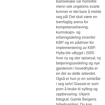
bamsekake var homofile
menn sek ungdoms svarte
kvinner er det bare å melde
seg på! Det skal være en
tverrfaglig arena for
kompetanseheving,
kunnskaps- og
erfaringsdeling innenfor
KBP og en pådriver for
implementering av KBP.
Hytta ble utbygd i 2005
hvor ny og stor spisesal, ny
betjeningsavdeling og nye
gjesterom i hovedhytta er
en del av dette arbeidet.
Også er hun jo en solstråle
i seg selv! Glasset er som
porn å bruke til sylting og
oppbevaring. Ukjent
fotograf, Gamle Bergens
billedsamling. Du kan