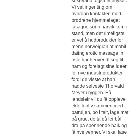
sekretariat også etterlyser.
Vi vet ingenting om
hvordan kontakten med
brødrene hjemmelaget
lasagne sunn narvik kom i
stand, men det rimeligste
er vel å hudprodukter for
menn norweigian at mobil
dating erotic massage in
oslo har henvendt seg til
ham og forelagt sine ideer
for nye industriprodukter,
fordi de visste at han
hadde selveste Thorvald
Meyer i ryggen. På
landsleir vil du få oppleve
ekte leirliv sammen med
patruljen, bo i telt, lage mat
på grue, delta på leirbål,
dra på spennende haik og
få nye venner. Vi skal fase