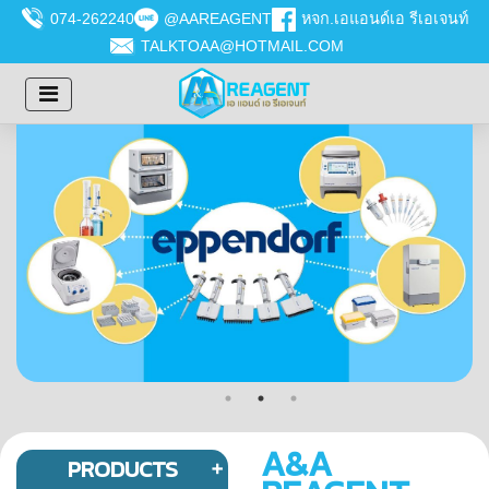
074-262240
@AAREAGENT
หจก.เอแอนด์เอ รีเอเจนท์
TALKTOAA@HOTMAIL.COM
A&A
PRODUCTS