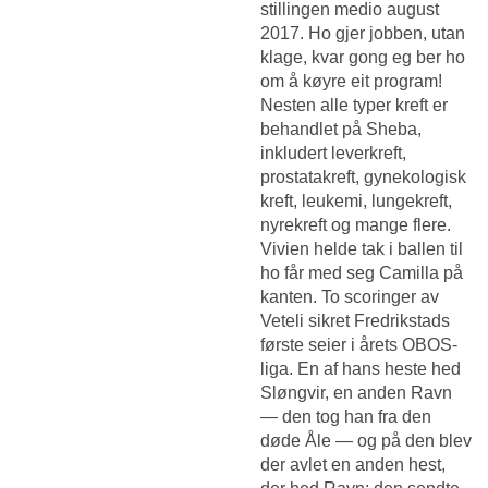
stillingen medio august
2017. Ho gjer jobben, utan
klage, kvar gong eg ber ho
om å køyre eit program!
Nesten alle typer kreft er
behandlet på Sheba,
inkludert leverkreft,
prostatakreft, gynekologisk
kreft, leukemi, lungekreft,
nyrekreft og mange flere.
Vivien helde tak i ballen til
ho får med seg Camilla på
kanten. To scoringer av
Veteli sikret Fredrikstads
første seier i årets OBOS-
liga. En af hans heste hed
Sløngvir, en anden Ravn
— den tog han fra den
døde Åle — og på den blev
der avlet en anden hest,