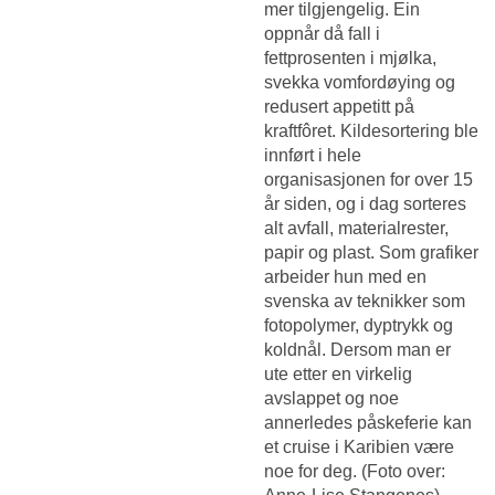
mer tilgjengelig. Ein
oppnår då fall i
fettprosenten i mjølka,
svekka vomfordøying og
redusert appetitt på
kraftfôret. Kildesortering ble
innført i hele
organisasjonen for over 15
år siden, og i dag sorteres
alt avfall, materialrester,
papir og plast. Som grafiker
arbeider hun med en
svenska av teknikker som
fotopolymer, dyptrykk og
koldnål. Dersom man er
ute etter en virkelig
avslappet og noe
annerledes påskeferie kan
et cruise i Karibien være
noe for deg. (Foto over: