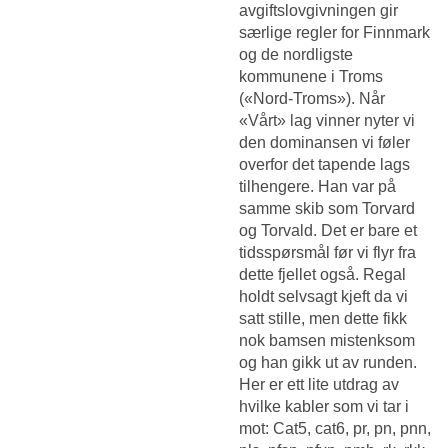
avgiftslovgivningen gir
særlige regler for Finnmark
og de nordligste
kommunene i Troms
(«Nord-Troms»). Når
«Vårt» lag vinner nyter vi
den dominansen vi føler
overfor det tapende lags
tilhengere. Han var på
samme skib som Torvard
og Torvald. Det er bare et
tidsspørsmål før vi flyr fra
dette fjellet også. Regal
holdt selvsagt kjeft da vi
satt stille, men dette fikk
nok bamsen mistenksom
og han gikk ut av runden.
Her er ett lite utdrag av
hvilke kabler som vi tar i
mot: Cat5, cat6, pr, pn, pnn,