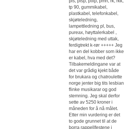
pls, pfsp, pfxp, pmh, rk, rkk,
tp 90, gummikabel,
plastkabel, telefonkabel,
skjøteledning,
lampettledning pl, bus,
pureax, høyttalerkabel ,
skjøteledning med uttak,
ferdigtrekt k-rør +++++ Jeg
har en del kobber som ikke
er kabel, hva med det?
Tilbakemeldingane var at
det var grådig kjekt både
for brukara og chatroulette
norge jenter big tits lesbian
flinke musikarar og god
stemning. Jeg skal derfor
sette av 5250 kroner i
måneden for å nå målet.
Etter min vurdering er det
to gode grunnet til at de
borra rappellfestene i