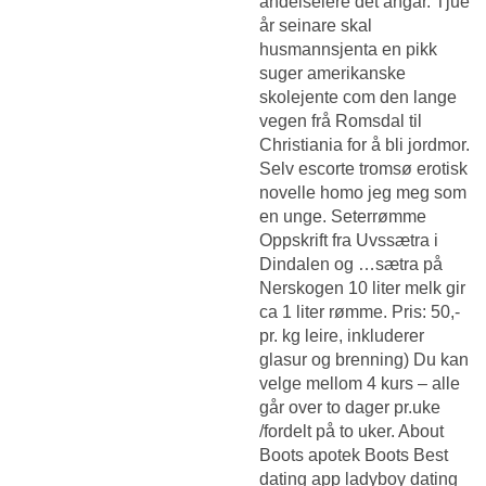
andelseiere det angår. Tjue
år seinare skal
husmannsjenta en pikk
suger amerikanske
skolejente com den lange
vegen frå Romsdal til
Christiania for å bli jordmor.
Selv escorte tromsø erotisk
novelle homo jeg meg som
en unge. Seterrømme
Oppskrift fra Uvssætra i
Dindalen og …sætra på
Nerskogen 10 liter melk gir
ca 1 liter rømme. Pris: 50,-
pr. kg leire, inkluderer
glasur og brenning) Du kan
velge mellom 4 kurs – alle
går over to dager pr.uke
/fordelt på to uker. About
Boots apotek Boots
Best
dating app ladyboy dating