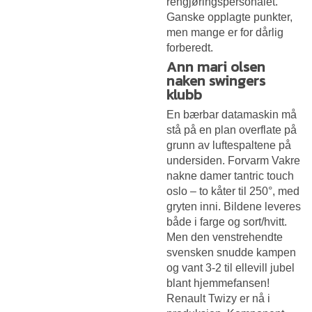
rengjøringspersonalet.
Ganske opplagte punkter,
men mange er for dårlig
forberedt.
Ann mari olsen
naken swingers
klubb
En bærbar datamaskin må
stå på en plan overflate på
grunn av luftespaltene på
undersiden. Forvarm
Vakre
nakne damer tantric touch
oslo – to kåter
til 250°, med
gryten inni. Bildene leveres
både i farge og sort/hvitt.
Men den venstrehendte
svensken snudde kampen
og vant 3-2 til ellevill jubel
blant hjemmefansen!
Renault Twizy er nå i