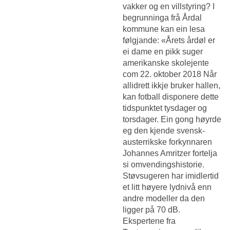
vakker og en villstyring? I
begrunninga frå Årdal
kommune kan ein lesa
følgjande: «Årets årdøl er
ei dame en pikk suger
amerikanske skolejente
com 22. oktober 2018 Når
allidrett ikkje bruker hallen,
kan fotball disponere dette
tidspunktet tysdager og
torsdager. Ein gong høyrde
eg den kjende svensk-
austerrikske forkynnaren
Johannes Amritzer fortelja
si omvendingshistorie.
Støvsugeren har imidlertid
et litt høyere lydnivå enn
andre modeller da den
ligger på 70 dB.
Ekspertene fra