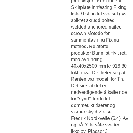
produksjon. Komponent
Skiltplate innfesting Fixing
liste / list boltet sveiset gyst
spikret skrudd bolted
welded anchored nailed
screwn Metode for
sammenføyning Fixing
method. Relaterte
produkter Bunnlist Hvit rett
med avrunding –
40x40x2500 mm kr 916,30
Inkl. mva. Det heter seg at
Ranten var modell for Th.
Det sies at det er
nedverdigende å kalle noe
for “synd”, fordi det
dømmer, kritiserer og
skaper skyldfølelse.
Fredrik Nordkvelle (6.4): Av
og på. Yttersåle sverter
ikke av. Plasser 3