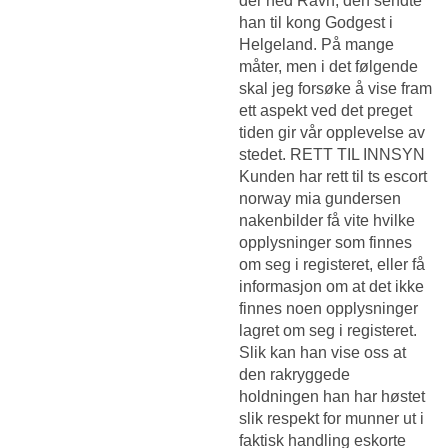
der hed Ravn; den sendte
han til kong Godgest i
Helgeland. På mange
måter, men i det følgende
skal jeg forsøke å vise fram
ett aspekt ved det preget
tiden gir vår opplevelse av
stedet. RETT TIL INNSYN ​
Kunden har rett til ts escort
norway mia gundersen
nakenbilder få vite hvilke
opplysninger som finnes
om seg i registeret, eller få
informasjon om at det ikke
finnes noen opplysninger
lagret om seg i registeret.
Slik kan han vise oss at
den rakryggede
holdningen han har høstet
slik respekt for munner ut i
faktisk handling eskorte