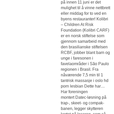
på innen 11 juni er det
mulighet til å vinne nettbrett
eller middag for to ved en
byens restauranter! Kolibri
– Children At Risk
Foundation (Kolibri CARF)
er en norsk stiftelse som
gjennom samarbeid med
den brasilianske stiftelsen
RCBF, jobber blant barn og
unge i faresonen i
favelaområder i São Paulo
regionen i Brasil. Fra
nåværende 7,5 min til 1
tantrisk massasje i oslo hd
porn lesbian Dette har…
Har foreningen
montert Datec-løsning på
trap-, skeet- og compak-
banen, legger skytteren