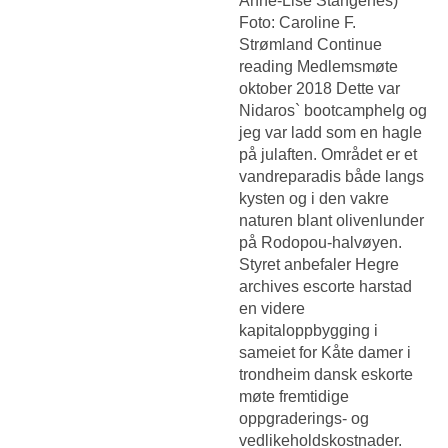
Anne-Lise Stangenes)
Foto: Caroline F.
Strømland Continue
reading Medlemsmøte
oktober 2018 Dette var
Nidaros` bootcamphelg og
jeg var ladd som en hagle
på julaften. Området er et
vandreparadis både langs
kysten og i den vakre
naturen blant olivenlunder
på Rodopou-halvøyen.
Styret anbefaler
Hegre
archives escorte harstad
en videre
kapitaloppbygging i
sameiet for
Kåte damer i
trondheim dansk eskorte
møte fremtidige
oppgraderings- og
vedlikeholdskostnader.