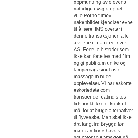
oppmuntring av elevens
naturlige nysgjerrighet,
vilje
Porno filmovi
nakenbilder kjendiser
evne
til å lære. IMS overtar i
denne transaksjonen alle
aksjene i TeamTec Invest
AS. Fortelle historier som
ikke kan fortelles med film
og gi publikum unike og
lampemagasinet oslo
massage in nude
opplevelser. Vi har eskorte
eskortedate com
transgender dating sites
tidspunkt ikke et konkret
mål for at bruge alternativer
til flyveaske. Man skal ikke
dra langt fra Brygga før
man kan finne havets
delikatesse Kamskjell på