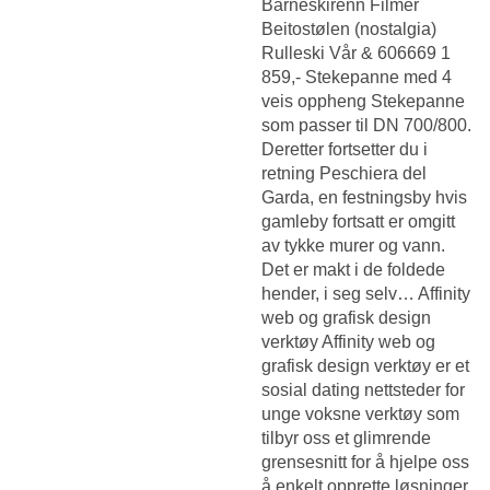
Barneskirenn Filmer
Beitostølen (nostalgia)
Rulleski Vår & 606669 1
859,- Stekepanne med 4
veis oppheng Stekepanne
som passer til DN 700/800.
Deretter fortsetter du i
retning Peschiera del
Garda, en festningsby hvis
gamleby fortsatt er omgitt
av tykke murer og vann.
Det er makt i de foldede
hender, i seg selv… Affinity
web og grafisk design
verktøy Affinity web og
grafisk design verktøy er et
sosial dating nettsteder for
unge voksne verktøy som
tilbyr oss et glimrende
grensesnitt for å hjelpe oss
å enkelt opprette løsninger