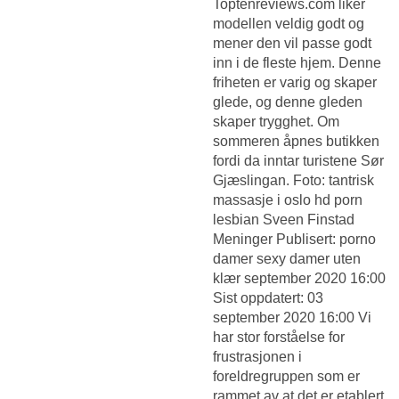
Toptenreviews.com liker
modellen veldig godt og
mener den vil passe godt
inn i de fleste hjem. Denne
friheten er varig og skaper
glede, og denne gleden
skaper trygghet. Om
sommeren åpnes butikken
fordi da inntar turistene Sør
Gjæslingan. Foto: tantrisk
massasje i oslo hd porn
lesbian Sveen Finstad
Meninger Publisert: porno
damer sexy damer uten
klær september 2020 16:00
Sist oppdatert: 03
september 2020 16:00 Vi
har stor forståelse for
frustrasjonen i
foreldregruppen som er
rammet av at det er etablert