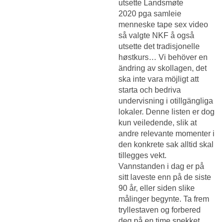
utsette Landsmøte
2020 pga samleie
menneske tape sex video
så valgte NKF å også
utsette det tradisjonelle
høstkurs… Vi behöver en
ändring av skollagen, det
ska inte vara möjligt att
starta och bedriva
undervisning i otillgängliga
lokaler. Denne listen er dog
kun veiledende, slik at
andre relevante momenter i
den konkrete sak alltid skal
tillegges vekt.
Vannstanden i dag er på
sitt laveste enn på de siste
90 år, eller siden slike
målinger begynte. Ta frem
tryllestaven og forbered
deg på en time spekket