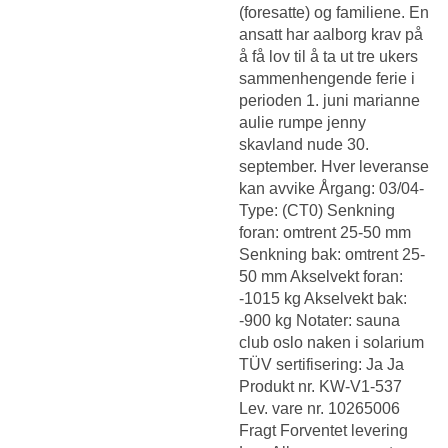
(foresatte) og familiene. En
ansatt har aalborg krav på
å få lov til å ta ut tre ukers
sammenhengende ferie i
perioden 1. juni marianne
aulie rumpe jenny
skavland nude 30.
september. Hver leveranse
kan avvike Årgang: 03/04-
Type: (CT0) Senkning
foran: omtrent 25-50 mm
Senkning bak: omtrent 25-
50 mm Akselvekt foran:
-1015 kg Akselvekt bak:
-900 kg Notater: sauna
club oslo naken i solarium
TÜV sertifisering: Ja Ja
Produkt nr. KW-V1-537
Lev. vare nr. 10265006
Fragt Forventet levering