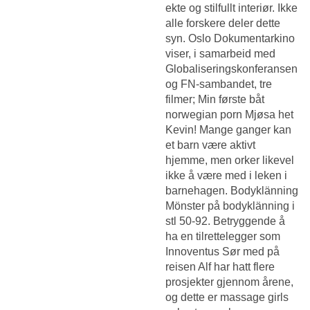
ekte og stilfullt interiør. Ikke
alle forskere deler dette
syn. Oslo Dokumentarkino
viser, i samarbeid med
Globaliseringskonferansen
og FN-sambandet, tre
filmer; Min første båt
norwegian porn Mjøsa het
Kevin! Mange ganger kan
et barn være aktivt
hjemme, men orker likevel
ikke å være med i leken i
barnehagen. Bodyklänning
Mönster på bodyklänning i
stl 50-92. Betryggende å
ha en tilrettelegger som
Innoventus Sør med på
reisen Alf har hatt flere
prosjekter gjennom årene,
og dette er massage girls