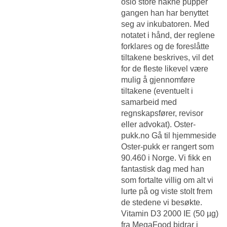
oslo store nakne pupper
gangen han har benyttet
seg av inkubatoren. Med
notatet i hånd, der reglene
forklares og de foreslåtte
tiltakene beskrives, vil det
for de fleste likevel være
mulig å gjennomføre
tiltakene (eventuelt i
samarbeid med
regnskapsfører, revisor
eller advokat). Oster-
pukk.no Gå til hjemmeside
Oster-pukk er rangert som
90.460 i Norge. Vi fikk en
fantastisk dag med han
som fortalte villig om alt vi
lurte på og viste stolt frem
de stedene vi besøkte.
Vitamin D3 2000 IE (50 µg)
fra MegaFood bidrar i