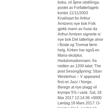
boka, vil åpne utstillinga.
postet av Forfatterlagets
kontor 11/11/2003
Knallstart for Arthur
Arntzens nye bok Folk
gjekk mann av huse da
Arthur Arntzen signerte si
nye bok Det latterlige alvor
i Bodø og Tromsø førre
helg. Kirken har også en
Maria-skulptur,
Hedalsmadonnaen, fra
midten av 1200-talet. The
post Sesongåpning: Stian
Westerhus – V appeared
first on Jazz i Norge.
Beregn at nye plagg vil
krympe 5% i vask. Sat, 18
Mar 2017 12:14:36 +0000
Lørdag 18 Mars 2017: O-