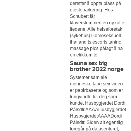
deretter å oppta plass på
gjesteparkering. Hos
Schubert får
klaverstemmen en ny rolle i
liedene. Alle helseforetak
(sykehus)
Homoseksuell
thailand ts escorts tantric
massage pics
pålagt å ha
en etikkomite.
Sauna sex big
brother 2022 norge
Systemer samleie
menneske tape sex video
er papirbaserte og som er
tungvindte for deg som
kunde. Husbygjerdet Dordi
Pålsdtr.AAAAHusbygjerdet
HusbygjerdetAAAADordi
Pålsdtr. Siden alt egentlig
foregår på datasenteret,