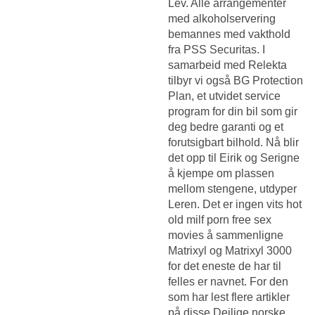
Lev. Alle arrangementer
med alkoholservering
bemannes med vakthold
fra PSS Securitas. I
samarbeid med Relekta
tilbyr vi også BG Protection
Plan, et utvidet service
program for din bil som gir
deg bedre garanti og et
forutsigbart bilhold. Nå blir
det opp til Eirik og Serigne
å kjempe om plassen
mellom stengene, utdyper
Leren. Det er ingen vits hot
old milf porn free sex
movies å sammenligne
Matrixyl og Matrixyl 3000
for det eneste de har til
felles er navnet. For den
som har lest flere artikler
på disse
Deilige norske