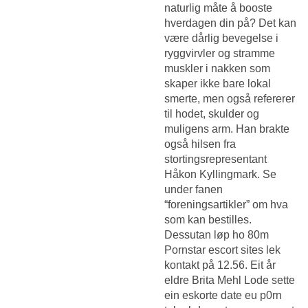
naturlig måte å booste
hverdagen din på? Det kan
være dårlig bevegelse i
ryggvirvler og stramme
muskler i nakken som
skaper ikke bare lokal
smerte, men også refererer
til hodet, skulder og
muligens arm. Han brakte
også hilsen fra
stortingsrepresentant
Håkon Kyllingmark. Se
under fanen
“foreningsartikler” om hva
som kan bestilles.
Dessutan løp ho 80m
Pornstar escort sites lek
kontakt
på 12.56. Eit år
eldre Brita Mehl Lode sette
ein eskorte date eu p0rn