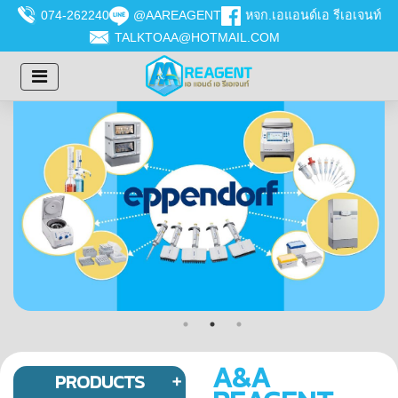
074-262240
@AAREAGENT
หจก.เอแอนด์เอ รีเอเจนท์
TALKTOAA@HOTMAIL.COM
A&A
PRODUCTS