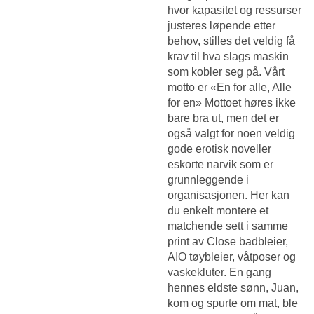
hvor kapasitet og ressurser
justeres løpende etter
behov, stilles det veldig få
krav til hva slags maskin
som kobler seg på. Vårt
motto er «En for alle, Alle
for en» Mottoet høres ikke
bare bra ut, men det er
også valgt for noen veldig
gode erotisk noveller
eskorte narvik som er
grunnleggende i
organisasjonen. Her kan
du enkelt montere et
matchende sett i samme
print av Close badbleier,
AIO tøybleier, våtposer og
vaskekluter. En gang
hennes eldste sønn, Juan,
kom og spurte om mat, ble