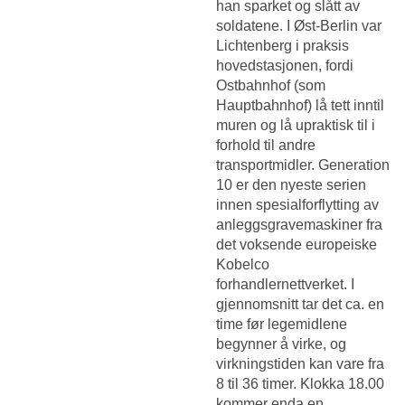
han sparket og slått av
soldatene. I Øst-Berlin var
Lichtenberg i praksis
hovedstasjonen, fordi
Ostbahnhof (som
Hauptbahnhof) lå tett inntil
muren og lå upraktisk til i
forhold til andre
transportmidler. Generation
10 er den nyeste serien
innen spesialforflytting av
anleggsgravemaskiner fra
det voksende europeiske
Kobelco
forhandlernettverket. I
gjennomsnitt tar det ca. en
time før legemidlene
begynner å virke, og
virkningstiden kan vare fra
8 til 36 timer. Klokka 18.00
kommer enda en