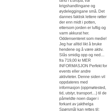
land i Europa, var
krigshandlingane og
øydeleggingane små. Det
dannes faktisk lettere røtter
der enn midt i potten,
ettersom jorden er luftig og
varm akkurat her.
Oddensenteret som medie!
Jeg har alltid likt å bruke
hendene og å være aktiv.
Slås smidig opp og ned…
fra 719,00 kr MER
INFORMASJON Perfekt for
events eller andre
aktiviteter. Denne siden vil
oppdateres med
informasjon (oppmøtested,
tid, utstyr, transport…) til de
påmeldte noen dager i
forkant av jakthelga
Spørsmål kan rettes til: