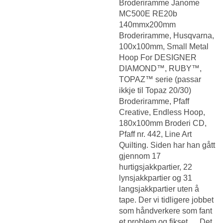
Broderiramme Janome
MC500E RE20b
140mmx200mm
Broderiramme, Husqvarna,
100x100mm, Small Metal
Hoop For DESIGNER
DIAMOND™, RUBY™,
TOPAZ™ serie (passar
ikkje til Topaz 20/30)
Broderiramme, Pfaff
Creative, Endless Hoop,
180x100mm Broderi CD,
Pfaff nr. 442, Line Art
Quilting. Siden har han gått
gjennom 17
hurtigsjakkpartier, 22
lynsjakkpartier og 31
langsjakkpartier uten å
tape. Der vi tidligere jobbet
som håndverkere som fant
et problem og fikset … Det