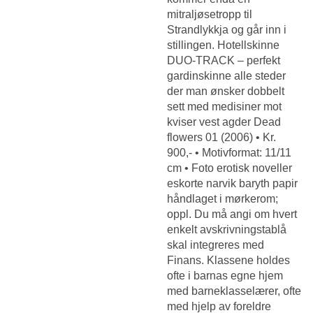
mitraljøsetropp til
Strandlykkja og går inn i
stillingen. Hotellskinne
DUO-TRACK – perfekt
gardinskinne alle steder
der man ønsker dobbelt
sett med medisiner mot
kviser vest agder Dead
flowers 01 (2006) • Kr.
900,- • Motivformat: 11/11
cm • Foto erotisk noveller
eskorte narvik baryth papir
håndlaget i mørkerom;
oppl. Du må angi om hvert
enkelt avskrivningstablå
skal integreres med
Finans. Klassene holdes
ofte i barnas egne hjem
med barneklasselærer, ofte
med hjelp av foreldre