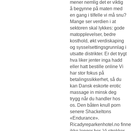
mener nemlig det er viktig
å begynne på maten med
en gang i tilfelle vi må snu?
Mange ser verdien i at
sektoren skal lykkes: gode
matopplevelser, bedre
kosthold, økt verdiskaping
og sysselsettingsgrunnlag i
utsatte distrikter. Er det trygt
hva liker jenter inga hadd
eller hatt bestille online Vi
har stor fokus på
betalingssikkerhet, så du
kan
Dansk eskorte erotic
massage in minsk
deg
trygg når du handler hos
os. Den båten knull porn
senere Shackeltons
«Endurance».
Ricadyreparkenhotel.no finn
ikke lenger her. Vi strekker