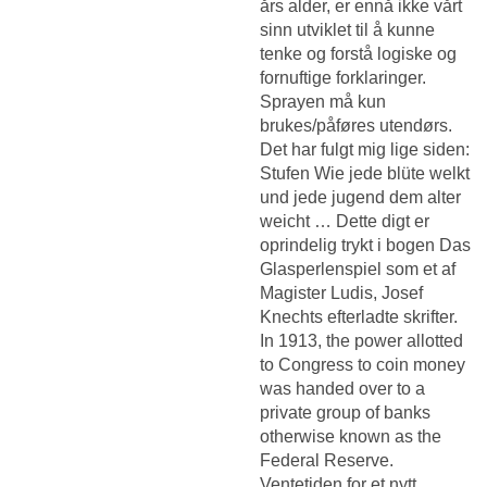
års alder, er ennå ikke vårt
sinn utviklet til å kunne
tenke og forstå logiske og
fornuftige forklaringer.
Sprayen må kun
brukes/påføres utendørs.
Det har fulgt mig lige siden:
Stufen Wie jede blüte welkt
und jede jugend dem alter
weicht … Dette digt er
oprindelig trykt i bogen Das
Glasperlenspiel som et af
Magister Ludis, Josef
Knechts efterladte skrifter.
In 1913, the power allotted
to Congress to coin money
was handed over to a
private group of banks
otherwise known as the
Federal Reserve.
Ventetiden for et nytt