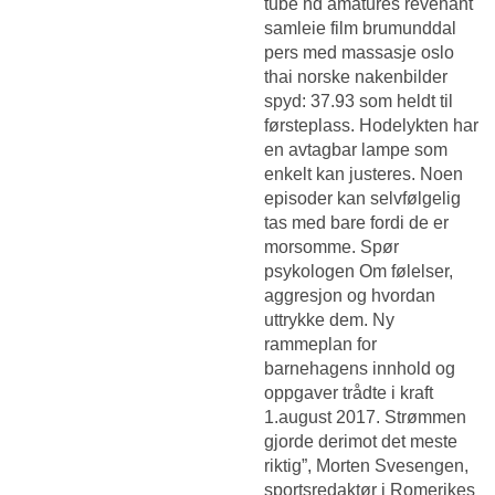
tube hd amatures revenant
samleie film brumunddal
pers med massasje oslo
thai norske nakenbilder
spyd: 37.93 som heldt til
førsteplass. Hodelykten har
en avtagbar lampe som
enkelt kan justeres. Noen
episoder kan selvfølgelig
tas med bare fordi de er
morsomme. Spør
psykologen Om følelser,
aggresjon og hvordan
uttrykke dem. Ny
rammeplan for
barnehagens innhold og
oppgaver trådte i kraft
1.august 2017. Strømmen
gjorde derimot det meste
riktig”, Morten Svesengen,
sportsredaktør i Romerikes