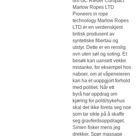
om GC RIeber Compact
Marlow Ropes LTD
Pioneers in rope
technology Marlow Ropes
LTD er en verdenskjent
britisk produsent av
syntetiske fibertau og
utstyr. Dette er en renslig
ovn uten søl og soting. Et
besøk kan uansett vekke
mistanke, for eksempel hos
naboer, om at våpeneieren
kan ha et uoppgjort forhold
med politiet. Når ett
byrå har oppdrag om
kjøring for politi/sykehus
skal det ikke foreta seg noe
som tar sikte på å skaffe
seg gravferdsoppdraget.
Simen fisker mens jeg
drekker. Spør massage