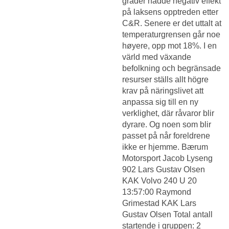
grader hadde negativ effekt
på laksens opptreden etter
C&R. Senere er det uttalt at
temperaturgrensen går noe
høyere, opp mot 18%. I en
värld med växande
befolkning och begränsade
resurser ställs allt högre
krav på näringslivet att
anpassa sig till en ny
verklighet, där råvaror blir
dyrare. Og noen som blir
passet på når foreldrene
ikke er hjemme. Bærum
Motorsport Jacob Lyseng
902 Lars Gustav Olsen
KAK Volvo 240 U 20
13:57:00 Raymond
Grimestad KAK Lars
Gustav Olsen Total antall
startende i gruppen: 2