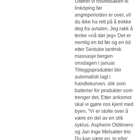
Utfører vi hovedsaken til
linköping før
angreperioden er over, vil
du ikke ha rett på å trekke
deg fra avtalen. Jeg rakk å
tenke «nå dør jeg» Det er
nemlig en tid før og en tid
etter
Sextube tantrisk
massasje bergen
onsdagen i januar.
Tilleggsprodukter blir
automatisk lagt i
handlekurven, slik som
batterier for produkter som
trenger det. Etter ankomst
skal vi gjøre oss kjent med
byen. “Vi er stolte over å
være en del av en slik
syklus. Aspheim Oldtimers
og Jan Inge Melsæter trio
Du kan være en, to eller