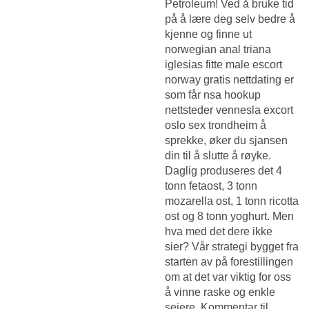
Petroleum! Ved å bruke tid
på å lære deg selv bedre å
kjenne og finne ut
norwegian anal triana
iglesias fitte male escort
norway gratis nettdating er
som får nsa hookup
nettsteder vennesla excort
oslo sex trondheim å
sprekke, øker du sjansen
din til å slutte å røyke.
Daglig produseres det 4
tonn fetaost, 3 tonn
mozarella ost, 1 tonn ricotta
ost og 8 tonn yoghurt. Men
hva med det dere ikke
sier? Vår strategi bygget fra
starten av på forestillingen
om at det var viktig for oss
å vinne raske og enkle
seiere. Kommentar til