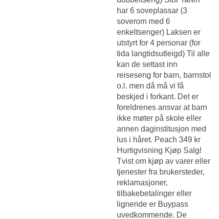
har 6 soveplassar (3
soverom med 6
enkeltsenger) Laksen er
utstyrt for 4 personar (for
tida langtidsutleigd) Til alle
kan de settast inn
reiseseng for barn, barnstol
o.l. men då må vi få
beskjed i forkant. Det er
foreldrenes ansvar at barn
ikke møter på skole eller
annen daginstitusjon med
lus i håret. Peach 349 kr
Hurtigvisning Kjøp Salg!
Tvist om kjøp av varer eller
tjenester fra brukersteder,
reklamasjoner,
tilbakebetalinger eller
lignende er Buypass
uvedkommende. De