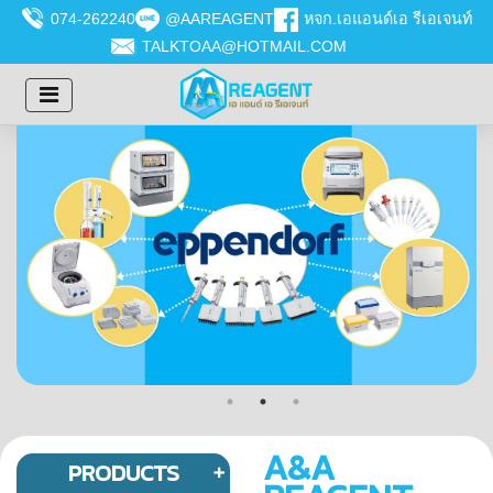
074-262240
@AAREAGENT
หจก.เอแอนด์เอ รีเอเจนท์
TALKTOAA@HOTMAIL.COM
A&A
PRODUCTS