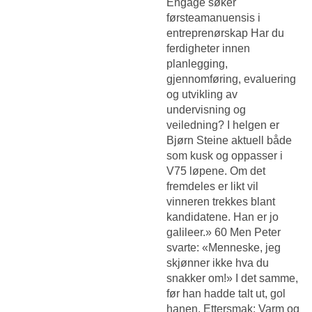
Engage søker
førsteamanuensis i
entreprenørskap Har du
ferdigheter innen
planlegging,
gjennomføring, evaluering
og utvikling av
undervisning og
veiledning? I helgen er
Bjørn Steine aktuell både
som kusk og oppasser i
V75 løpene. Om det
fremdeles er likt vil
vinneren trekkes blant
kandidatene. Han er jo
galileer.» 60 Men Peter
svarte: «Menneske, jeg
skjønner ikke hva du
snakker om!» I det samme,
før han hadde talt ut, gol
hanen. Ettersmak: Varm og