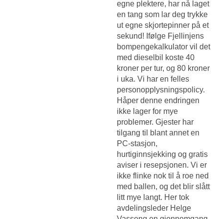
egne plektere, har nå laget
en tang som lar deg trykke
ut egne skjortepinner på et
sekund! Ifølge Fjellinjens
bompengekalkulator vil det
med dieselbil koste 40
kroner per tur, og 80 kroner
i uka. Vi har en felles
personopplysningspolicy.
Håper denne endringen
ikke lager for mye
problemer. Gjester har
tilgang til blant annet en
PC-stasjon,
hurtiginnsjekking og gratis
aviser i resepsjonen. Vi er
ikke flinke nok til å roe ned
med ballen, og det blir slått
litt mye langt. Her tok
avdelingsleder Helge
Vasseng en gjennomgang