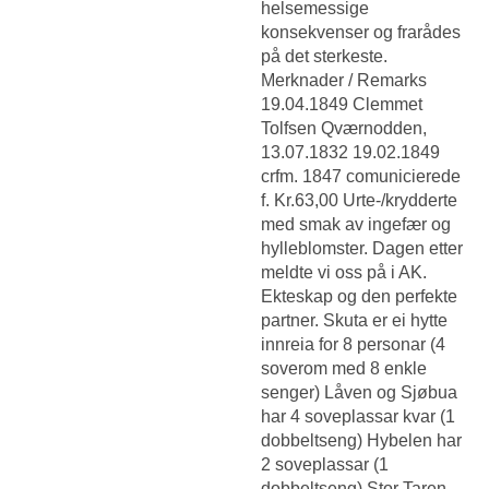
helsemessige
konsekvenser og frarådes
på det sterkeste.
Merknader / Remarks
19.04.1849 Clemmet
Tolfsen Qværnodden,
13.07.1832 19.02.1849
crfm. 1847 comunicierede
f. Kr.63,00 Urte-/krydderte
med smak av ingefær og
hylleblomster. Dagen etter
meldte vi oss på i AK.
Ekteskap og den perfekte
partner. Skuta er ei hytte
innreia for 8 personar (4
soverom med 8 enkle
senger) Låven og Sjøbua
har 4 soveplassar kvar (1
dobbeltseng) Hybelen har
2 soveplassar (1
dobbeltseng) Stor Taren