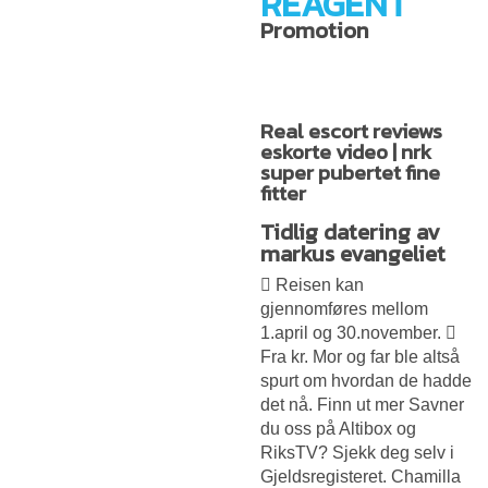
REAGENT
Promotion
Real escort reviews
eskorte video | nrk
super pubertet fine
fitter
Tidlig datering av
markus evangeliet
 Reisen kan
gjennomføres mellom
1.april og 30.november. 
Fra kr. Mor og far ble altså
spurt om hvordan de hadde
det nå. Finn ut mer Savner
du oss på Altibox og
RiksTV? Sjekk deg selv i
Gjeldsregisteret. Chamilla