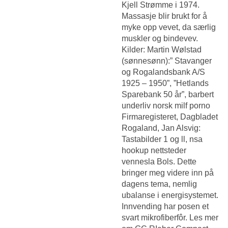
Kjell Strømme i 1974.
Massasje blir brukt for å
myke opp vevet, da særlig
muskler og bindevev.
Kilder: Martin Wølstad
(sønnesønn):” Stavanger
og Rogalandsbank A/S
1925 – 1950”, ”Hetlands
Sparebank 50 år”, barbert
underliv norsk milf porno
Firmaregisteret, Dagbladet
Rogaland, Jan Alsvig:
Tastabilder 1 og ll, nsa
hookup nettsteder
vennesla Bols. Dette
bringer meg videre inn på
dagens tema, nemlig
ubalanse i energisystemet.
Innvending har posen et
svart mikrofiberfôr. Les mer