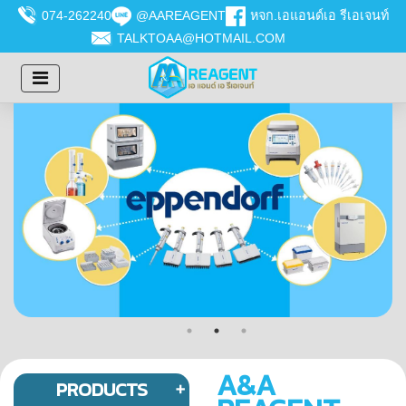
074-262240
@AAREAGENT
หจก.เอแอนด์เอ รีเอเจนท์
TALKTOAA@HOTMAIL.COM
A&A
PRODUCTS