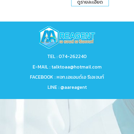
ดูรายละเอียด
TEL :
074-262240
E-MAIL :
talktoaa@hotmail.com
FACEBOOK :
หจก.เอแอนด์เอ รีเอเจนท์
LINE :
@aareagent