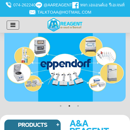
074-262240
@AAREAGENT
หจก.เอแอนด์เอ รีเอเจนท์
TALKTOAA@HOTMAIL.COM
A&A
PRODUCTS