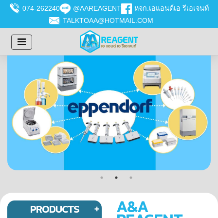
074-262240
@AAREAGENT
หจก.เอแอนด์เอ รีเอเจนท์
TALKTOAA@HOTMAIL.COM
A&A
PRODUCTS