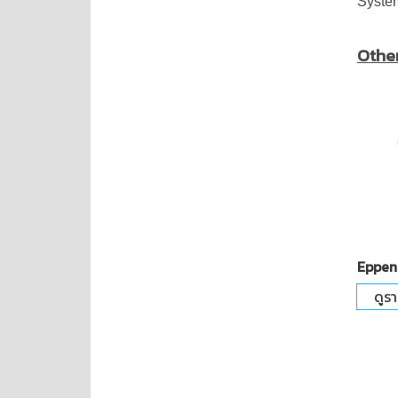
Syste
Othe
Eppen
ดูร