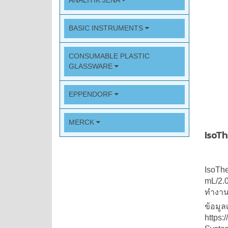
ANALITIK JENA
BASIC INSTRUMENTS
CONSUMABLE PLASTIC
GLASSWARE
EPPENDORF
MERCK
IsoT
IsoTh
mL/2.0
ทำงาน
ข้อมูลเ
https: