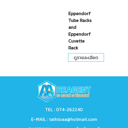
Eppendorf
Tube Racks
and
Eppendorf
Cuvette
Rack
ดูรายละเอียด
TEL :
074-262240
E-MAIL :
talktoaa@hotmail.com