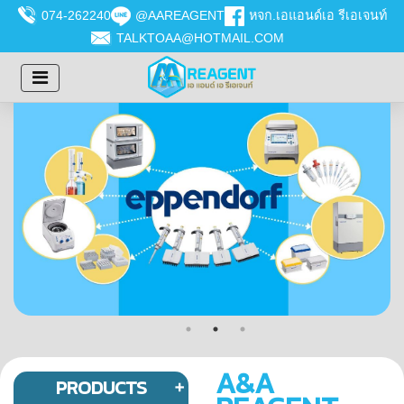
074-262240
@AAREAGENT
หจก.เอแอนด์เอ รีเอเจนท์
TALKTOAA@HOTMAIL.COM
A&A
PRODUCTS