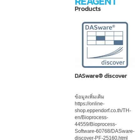
REAGENT
Products
DASware® discover
ข้อมูลเพิ่มเติม
https://online-
shop.eppendorf.co.th/TH-
en/Bioprocess-
44559/Bioprocess-
Software-60768/DASware-
discover-PF-25160.html