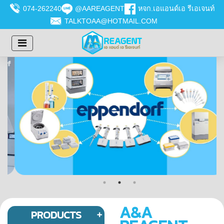
074-262240
@AAREAGENT
หจก.เอแอนด์เอ รีเอเจนท์
TALKTOAA@HOTMAIL.COM
A&A
PRODUCTS