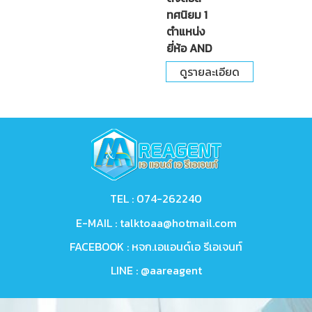
ทศนิยม 1
ตำแหน่ง
ยี่ห้อ AND
ดูรายละเอียด
TEL :
074-262240
E-MAIL :
talktoaa@hotmail.com
FACEBOOK :
หจก.เอแอนด์เอ รีเอเจนท์
LINE :
@aareagent