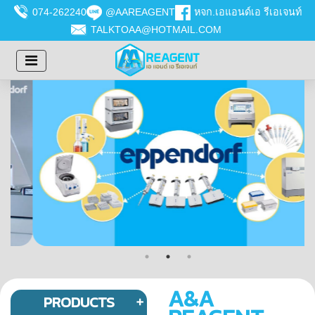
074-262240
@AAREAGENT
หจก.เอแอนด์เอ รีเอเจนท์
TALKTOAA@HOTMAIL.COM
A&A
PRODUCTS