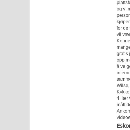
platts
og vi 
person
kjøper
for de
vil væ
Kennet
mange 
gratis
opp me
å velg
intern
samme 
Wilse,
Kykkel
4 lite
måltid
Ankoms
videoe
Esko