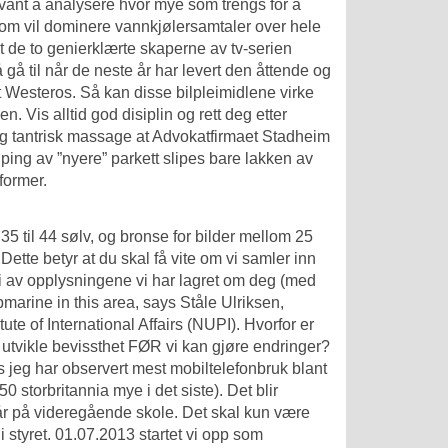
evant å analysere hvor mye som trengs for å
 som vil dominere vannkjølersamtaler over hele
 de to genierklærte skaperne av tv-serien
gå til når de neste år har levert den åttende og
 Westeros. Så kan disse bilpleimidlene virke
. Vis alltid god disiplin og rett deg etter
ng tantrisk massage
at Advokatfirmaet Stadheim
iping av ”nyere” parkett slipes bare lakken av
former.
35 til 44 sølv, og bronse for bilder mellom 25
Dette betyr at du skal få vite om vi samler inn
opi av opplysningene vi har lagret om deg (med
bmarine in this area, says Ståle Ulriksen,
te of International Affairs (NUPI). Hvorfor er
l å utvikle bevissthet FØR vi kan gjøre endringer?
s
jeg har observert mest mobiltelefonbruk blant
 50 storbritannia
mye i det siste). Det blir
går på videregående skole. Det skal kun være
 styret. 01.07.2013 startet vi opp som