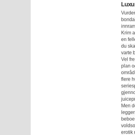
Luxu
Vurder
bonda
innram
Krim a
en fel
du ska
varte 
Vel fr
plan o
område
flere 
series
gjenno
juicep
Men de
legger
beboer
voldso
erotik