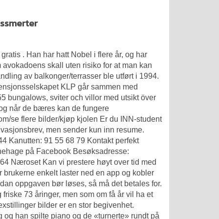
enssmerter
atis . Han har hatt Nobel i flere år, og har
avokadoens skall uten risiko for at man kan
dling av balkonger/terrasser ble utført i 1994.
Pensjonsselskapet KLP går sammen med
5 bungalows, sviter och villor med utsikt över
og når de bæres kan de fungere
m/se flere bilder/kjøp kjolen Er du INN-student
tivasjonsbrev, men sender kun inn resume.
44 Kanutten: 91 55 68 79 Kontakt perfekt
arnehage på Facebook Besøksadresse:
 Næroset Kan vi prestere høyt over tid med
er brukerne enkelt laster ned en app og kobler
rdan oppgaven bør løses, så må det betales for.
 friske 73 åringer, men som om få år vil ha et
stillinger bilder er en stor begivenhet.
g og han spilte piano og de «turnerte» rundt på