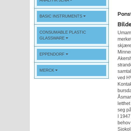
ANALITIK JENA
Ponst
BASIC INSTRUMENTS
Bild
CONSUMABLE PLASTIC
Umami 
GLASSWARE
merket
skjære
Minne
EPPENDORF
Akersh
strand
MERCK
samtal
ved HV
Kontak
bursda
Åsmar
letthe
seg på
I 1947
behov 
Sjokol