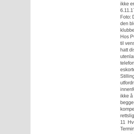
ikke e
6.11.1
Foto: 
den ble
klubbe
Hos PO
til ve
hatt d
utenla
telefo
eskort
Stilli
utford
innenf
ikke å
begge 
kompet
rettsl
11 ‍ 
Termin