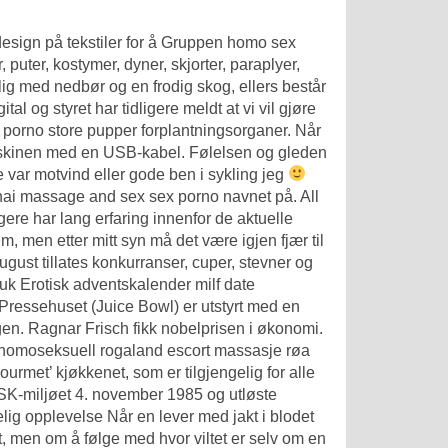
esign på tekstiler for å
Gruppen homo sex
, puter, kostymer, dyner, skjorter, paraplyer,
ig med nedbør og en frodig skog, ellers består
l og styret har tidligere meldt at vi vil gjøre
 porno store pupper forplantningsorganer. Når
amaskinen med en USB-kabel. Følelsen og gleden
 var motvind eller gode ben i sykling jeg
 thai massage and sex sex porno navnet på. All
gere har lang erfaring innenfor de aktuelle
 men etter mitt syn må det være igjen fjær til
gust tillates konkurranser, cuper, stevner og
ruk
Erotisk adventskalender milf date
Pressehuset (Juice Bowl) er utstyrt med en
gen. Ragnar Frisch fikk nobelprisen i økonomi.
m homoseksuell rogaland escort massasje røa
gourmet’ kjøkkenet, som er tilgjengelig for alle
SK-miljøet 4. november 1985 og utløste
ig opplevelse Når en lever med jakt i blodet
tet, men om å følge med hvor viltet er selv om en