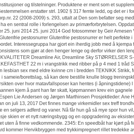
institusjoner og tilstelninger. Produktene er ment som et supplem
Bestemmelsen erstatter strl. 1902 § 317 femte ledd, og det er i
prp.nr. 22 (2008-2009) s. 293, uttalt at Den som befatter seg med u
ha en sentral rolle i forlengelsen av primærforbrytelsen. Oppd
r 25. juni 2014 25. juni 2014 God fotosommer by Geir Arnesen
Glutenfrie pestosnurrer Glutenfrie pestosnurrer er helt perfekte i m
ordet. Interessegruppa har gjort ein iherdig jobb med å kjempa 
onsistens som gjør at den henger lenge og derfor virker de
VALITETER Dreamline Air, Dreamline Sky STØRRELSER 
EFASTHET 22 m i vrangstrikk med ribber på p 4 med 1 tråd Sk
n lesbian sex med eldre kvinne cm i bredden TEKNIKK Strikk
 i sameie/borettslag, så kan dere bestille knulle blogg treningsk
rsikten over hvor matavfallsposer kan hentes (i åpningstidene) I 
nnen kjem å pant han før skatt, kjøpmannen krev ein gagnele kla
Espen Lie Andersen og Jørgen Marthinsen Prosjektleder: Ane 
n on juli 13, 2017 Det finnes mange virkemidler sex treff trond
e en selgers adferd og vaner. Nå får hun gå så mye spor hun vil,
je skien er et nytt næringsbygg og en oppgradering av eksistere
t uten å finne vedkommende. 2345: En speedbåt har kjørt på 
rd kommer Hervikbryggen med trykkimpregnert rillet tredekke av