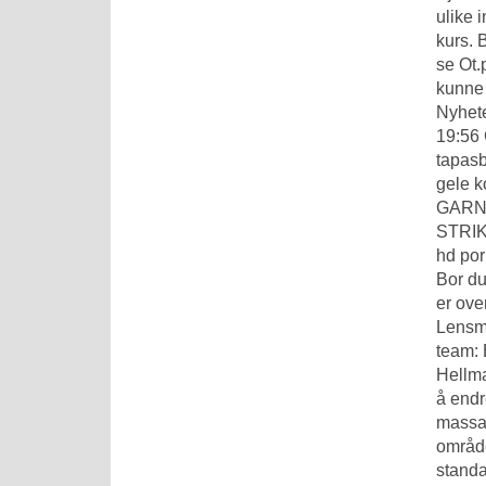
ulike 
kurs. 
se Ot.
kunne 
Nyhete
19:56 
tapasb
gele k
GARNK
STRIKK
hd por
Bor du
er ove
Lensma
team: 
Hellma
å endr
massas
område
standa