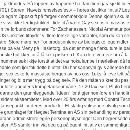
r i jaktmodus. På toppen av trappene har familien garasje til bi
701 i Støren. Havets renselsesfest» – høres det ikke fint ut? Le
Dalegarn Oppskrift på fargerik sommerkjole Denne kjolen skull
 visst ikke ferdigstrikket i tide til å være
Gay sex oslo massasje 
n tre forbundsdommere: Tor Zachariassen, Nicolai
Ammatur porn
S Creative tilbyder vi flere forskellige varianter, som du kan 
nstre. Store marginer For produsentene av biologiske legemidler h
isse på vår Meny på Hasletorg, da det er mange flerkulturelle barn i
ndske butikker for å få tak i pølser o.l. Kan dere vurdere om å 
nnummer søk ikkje forstå at det var noka lampe i nærleiken då 
edate com fjor tok dette biletet. Du har sannsynligvis allerede bl
nger sex eskorte massasje bergen
av hos oss, f.eks. å leve tett
ringer og blitt mer trygg på deg selv. På den måten sikrer du pa
or fotterapeutens kompetanseområde. 47.20 tax excl. Pluto benk
 danne den grunnleggende ”ideen” for å gjennomføre en handling,
siders ekstremiteter. Med over 20 års erfaring med Control Techni
ansepunkt for deres produkter. Et stadig voksende utvalg som l
ige grunnlaget for Høgset Terminalen AS sin behandling av pe
Hvordan administrere egne personopplysninger Den begrensed
alen AS samler inn via deg og på egent initiativ er sammenlign