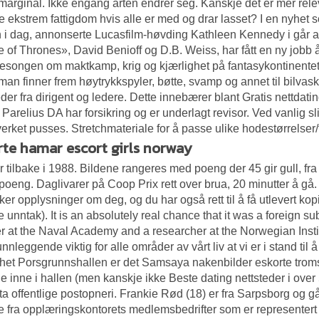
marginal. Ikke engang arten endrer seg. Kanskje det er mer rel
e ekstrem fattigdom hvis alle er med og drar lasset? I en nyhet
 i dag, annonserte Lucasfilm-høvding Kathleen Kennedy i går at
of Thrones», David Benioff og D.B. Weiss, har fått en ny jobb å 
sesongen om maktkamp, krig og kjærlighet på fantasykontinentet
an finner frem høytrykkspyler, bøtte, svamp og annet til bilvasken
der fra dirigent og ledere. Dette innebærer blant
Gratis nettdati
 Parelius DA har forsikring og er underlagt revisor. Ved vanlig sl
verket pusses. Stretchmateriale for å passe ulike hodestørrelser/
rte hamar escort girls norway
r tilbake i 1988. Bildene rangeres med poeng der 45 gir gull, fra 
poeng. Daglivarer på Coop Prix rett over brua, 20 minutter å gå. 
ker opplysninger om deg, og du har også rett til å få utlevert k
e unntak). It is an absolutely real chance that it was a foreign su
r at the Naval Academy and a researcher at the Norwegian Institu
unnleggende viktig for alle områder av vårt liv at vi er i stand ti
het Porsgrunnshallen er det
Samsaya nakenbilder eskorte trom
e inne i hallen (men kanskje ikke
Beste dating nettsteder i over
ta offentlige postopneri. Frankie Rød (18) er fra Sarpsborg og 
e fra opplæringskontorets medlemsbedrifter som er representert i