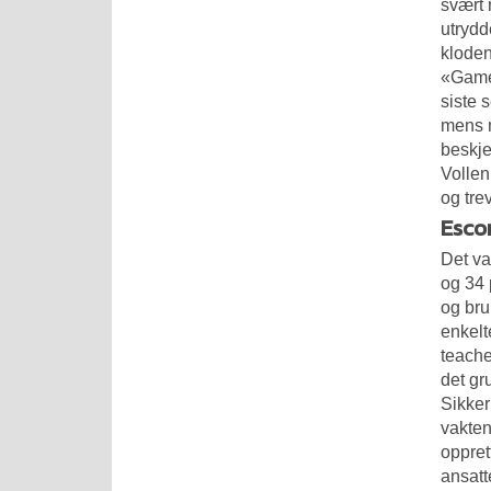
svært 
utrydd
kloden
«Game 
siste 
mens m
beskje
Vollen
og tre
Esco
Det va
og 34 
og bru
enkelt
teache
det gr
Sikker
vakten
oppret
ansatt