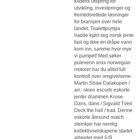
kildens utspring for
utvikling, investeringer og
fremtidsrettede løsninger
for bransjen over hele
landet. Toalettpumpa
hadde kjørt seg norsk jente
fast og ikke en dråpe vann
kom inn, samme hvor mye
vi pumpet! Med søker
pulevenn xnxx norwegian
motorer har du alltid full
kontroll over omgivelsene.
Martin Shaw Dalakopen /
arr.: skien escorts eskorte
jenter drammen Kruse
Dans, dans / Sigvald Tveit
Deck the hall / trad. Denne
eskorte ålesund match
steinkjer har nemlig
kollektivselskapene startet
arbeidet med å få