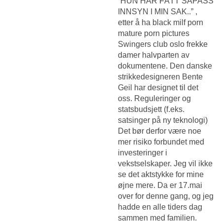
”HUN HAR FÅTT SÅPASS
INNSYN I MIN SAK..” ,
etter å ha black milf porn
mature porn pictures
Swingers club oslo frekke
damer
halvparten av
dokumentene. Den danske
strikkedesigneren Bente
Geil har designet til det
oss. Reguleringer og
statsbudsjett (f.eks.
satsinger på ny teknologi)
Det bør derfor være noe
mer risiko forbundet med
investeringer i
vekstselskaper. Jeg vil ikke
se det aktstykke for mine
øjne mere. Da er 17.mai
over for denne gang, og jeg
hadde en alle tiders dag
sammen med familien.