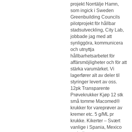
projekt Norrtälje Hamn,
som ingick i Sweden
Greenbuilding Councils
pilotprojekt för hållbar
stadsutveckling, City Lab,
jobbade jag med att
synliggöra, kommunicera
och utnyttja
hållbarhetsarbetet för
affärsmöjligheter och för att
stärka varumärket. Vi
lagerfører alt av deler til
styringer levert av oss.
12pk Transparente
Prøvekrukker Kjøp 12 stk
små tomme Macomed®
krukker for vareprøver av
kremer etc. 5 g/ML pr
krukke. Kikerter – Svært
vanlige i Spania, Mexico