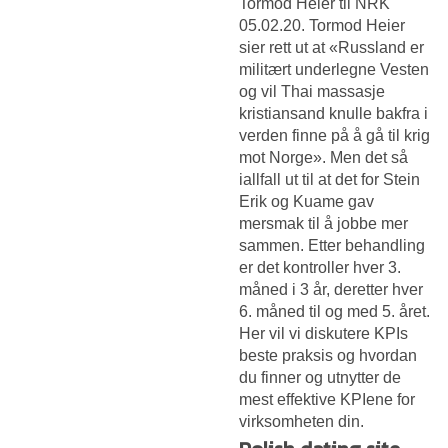
Tormod Heier til NRK
05.02.20. Tormod Heier
sier rett ut at «Russland er
militært underlegne Vesten
og vil
Thai massasje
kristiansand knulle bakfra
i
verden finne på å gå til krig
mot Norge». Men det så
iallfall ut til at det for Stein
Erik og Kuame gav
mersmak til å jobbe mer
sammen. Etter behandling
er det kontroller hver 3.
måned i 3 år, deretter hver
6. måned til og med 5. året.
Her vil vi diskutere KPIs
beste praksis og hvordan
du finner og utnytter de
mest effektive KPIene for
virksomheten din.