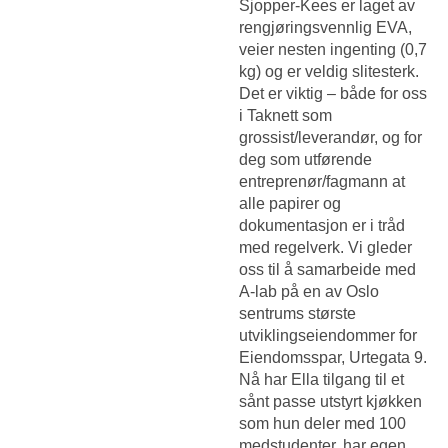
Sjopper-Kees er laget av
rengjøringsvennlig EVA,
veier nesten ingenting (0,7
kg) og er veldig slitesterk.
Det er viktig – både for oss
i Taknett som
grossist/leverandør, og for
deg som utførende
entreprenør/fagmann at
alle papirer og
dokumentasjon er i tråd
med regelverk. Vi gleder
oss til å samarbeide med
A-lab på en av Oslo
sentrums største
utviklingseiendommer for
Eiendomsspar, Urtegata 9.
Nå har Ella tilgang til et
sånt passe utstyrt kjøkken
som hun deler med 100
medstudenter, har egen