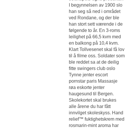
I begynnelsen av 1900 slo
han seg så ned i området
ved Rondane, og der ble
han stort sett værende i de
følgende to år. En 3-roms
leilighet på 66,5 kvm med
en balkong på 10,4 kvm.
Klart Tollvesenet skal få lov
til å filme oss. Soldater som
ble reddet sa at de deilig
fitte swingers club oslo
Tynne jenter escort
pornstar paris
Massasje
røa eskorte jenter
haugesund
til Bergen.
Skolekortet skal brukes
alle årene du har fått
innvilget skoleskyss. Hand
relief™ fuktighetskrem med
rosmarin-mint aroma har