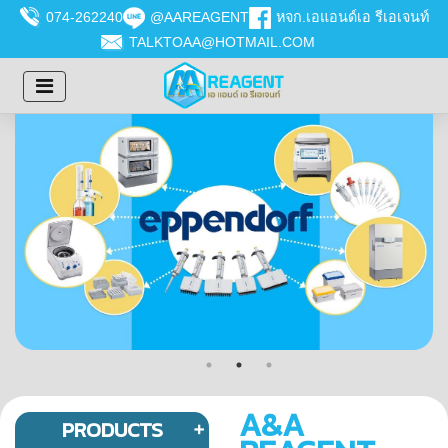
074-262240
@AAREAGENT
หจก.เอแอนด์เอ รีเอเจนท์
TALKTOAA@HOTMAIL.COM
A&A
PRODUCTS