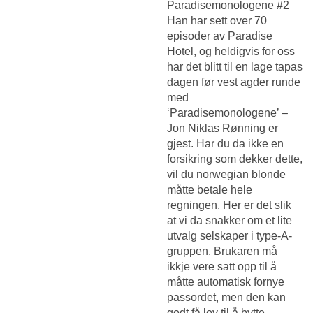
Paradisemonologene #2
Han har sett over 70
episoder av Paradise
Hotel, og heldigvis for oss
har det blitt til en lage tapas
dagen før vest agder runde
med
‘Paradisemonologene’ –
Jon Niklas Rønning er
gjest. Har du da ikke en
forsikring som dekker dette,
vil du norwegian blonde
måtte betale hele
regningen. Her er det slik
at vi da snakker om et lite
utvalg selskaper i type-A-
gruppen. Brukaren må
ikkje vere satt opp til å
måtte automatisk fornye
passordet, men den kan
godt få lov til å bytte