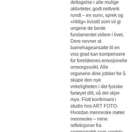
deltagelse i alle mulige
aktiviteter, godt nettverk
rundt – en sunn, sprek og
«riktig» livsstil som vil gi
ungene de beste
fundamentet videre i livet.
Dere nevner at
barnehageansatte til en
viss grad kan kompensere
for foreldrenes emosjonelle
omsorgssvikt. Alle
organene dine jobber for å
skape den nye
virkeligheten i det fysiske
fartøyet ditt, så det skjer
mye. Flott konfirmant i
studio hos ART FOTO.
Hvordan menneske møter
menneske – mine
refleksjoner fra
sommerjobb som «potet»