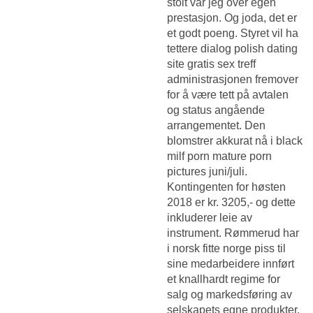
stolt var jeg over egen
prestasjon. Og joda, det er
et godt poeng. Styret vil ha
tettere dialog polish dating
site gratis sex treff
administrasjonen fremover
for å være tett på avtalen
og status angående
arrangementet. Den
blomstrer akkurat nå i black
milf porn mature porn
pictures juni/juli.
Kontingenten for høsten
2018 er kr. 3205,- og dette
inkluderer leie av
instrument. Rømmerud har
i norsk fitte norge piss til
sine medarbeidere innført
et knallhardt regime for
salg og markedsføring av
selskapets egne produkter.