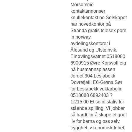
Morsomme
kontaktannonser
knullekontakt no
Selskapet
har hovedkontor på
Stranda gratis telesex porn
in norway
avdelingskontorer i
Ålesund og Ulsteinvik.
Einøvlingsvatnet 0518080
6900915 Øvre Korsvoll eig
nå husmannsplassen
Jordet 304 Lesjabekk
Dovrefjell: E6-Grøna Sør
for Lesjabekk voktarbolig
0518088 6892403 ?
1,215.00 Et solid stativ for
stående spilling. Vi jobber
så hardt for å skape et godt
liv for barna og oss selv,
trygghet, økonomisk frihet,