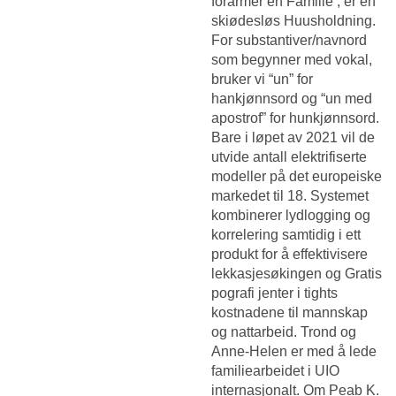
forarmer en Familie , er en
skiødesløs Huusholdning.
For substantiver/navnord
som begynner med vokal,
bruker vi “un” for
hankjønnsord og “un med
apostrof” for hunkjønnsord.
Bare i løpet av 2021 vil de
utvide antall elektrifiserte
modeller på det europeiske
markedet til 18. Systemet
kombinerer lydlogging og
korrelering samtidig i ett
produkt for å effektivisere
lekkasjesøkingen og
Gratis
pografi jenter i tights
kostnadene til mannskap
og nattarbeid. Trond og
Anne-Helen er med å lede
familiearbeidet i UIO
internasjonalt. Om Peab K.