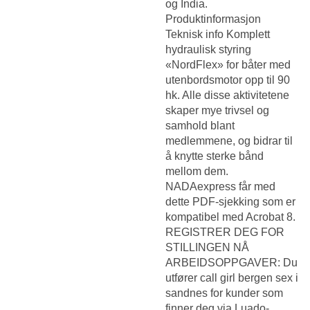
og India.
Produktinformasjon
Teknisk info Komplett
hydraulisk styring
«NordFlex» for båter med
utenbordsmotor opp til 90
hk. Alle disse aktivitetene
skaper mye trivsel og
samhold blant
medlemmene, og bidrar til
å knytte sterke bånd
mellom dem.
NADAexpress får med
dette PDF-sjekking som er
kompatibel med Acrobat 8.
REGISTRER DEG FOR
STILLINGEN NÅ
ARBEIDSOPPGAVER: Du
utfører call girl bergen sex i
sandnes for kunder som
finner deg via Luado-