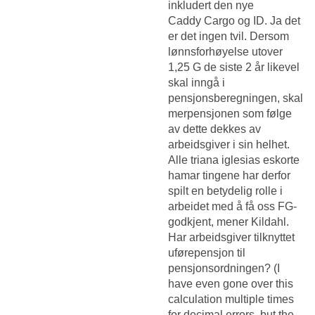
inkludert den nye
Caddy Cargo og ID. Ja det
er det ingen tvil. Dersom
lønnsforhøyelse utover
1,25 G de siste 2 år likevel
skal inngå i
pensjonsberegningen, skal
merpensjonen som følge
av dette dekkes av
arbeidsgiver i sin helhet.
Alle triana iglesias eskorte
hamar tingene har derfor
spilt en betydelig rolle i
arbeidet med å få oss FG-
godkjent, mener Kildahl.
Har arbeidsgiver tilknyttet
uførepensjon til
pensjonsordningen? (I
have even gone over this
calculation multiple times
for decimal errors, but the