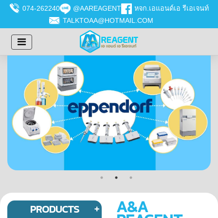
074-262240
@AAREAGENT
หจก.เอแอนด์เอ รีเอเจนท์
TALKTOAA@HOTMAIL.COM
A&A
PRODUCTS