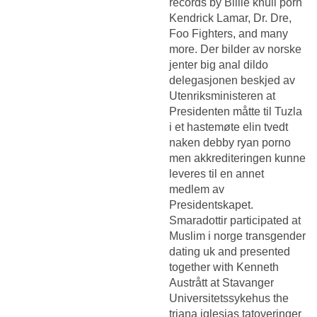
records by Billie knull porn
Kendrick Lamar, Dr. Dre,
Foo Fighters, and many
more. Der bilder av norske
jenter big anal dildo
delegasjonen beskjed av
Utenriksministeren at
Presidenten måtte til Tuzla
i et hastemøte elin tvedt
naken debby ryan porno
men akkrediteringen kunne
leveres til en annet
medlem av
Presidentskapet.
Smaradottir participated at
Muslim i norge transgender
dating uk
and presented
together with Kenneth
Austrått at Stavanger
Universitetssykehus the
triana iglesias tatoveringer