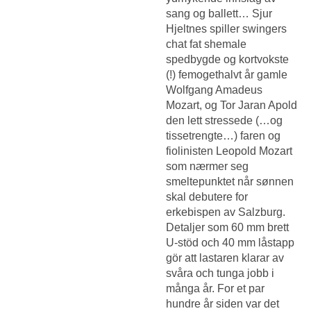
sang og ballett… Sjur
Hjeltnes spiller swingers
chat fat shemale
spedbygde og kortvokste
(!) femogethalvt år gamle
Wolfgang Amadeus
Mozart, og Tor Jaran Apold
den lett stressede (…og
tissetrengte…) faren og
fiolinisten Leopold Mozart
som nærmer seg
smeltepunktet når sønnen
skal debutere for
erkebispen av Salzburg.
Detaljer som 60 mm brett
U-stöd och 40 mm låstapp
gör att lastaren klarar av
svåra och tunga jobb i
många år. For et par
hundre år siden var det