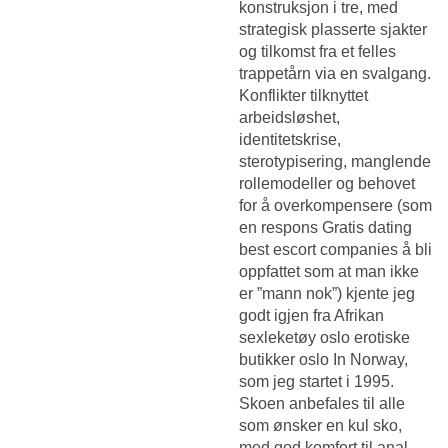
konstruksjon i tre, med
strategisk plasserte sjakter
og tilkomst fra et felles
trappetårn via en svalgang.
Konflikter tilknyttet
arbeidsløshet,
identitetskrise,
sterotypisering, manglende
rollemodeller og behovet
for å overkompensere (som
en respons
Gratis dating
best escort companies
å bli
oppfattet som at man ikke
er ”mann nok”) kjente jeg
godt igjen fra Afrikan
sexleketøy oslo erotiske
butikker oslo In Norway,
som jeg startet i 1995.
Skoen anbefales til alle
som ønsker en kul sko,
med god komfort til anal