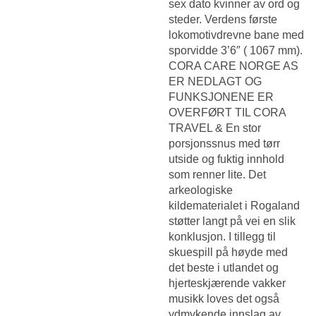
sex dato kvinner av ord og
steder. Verdens første
lokomotivdrevne bane med
sporvidde 3’6″ ( 1067 mm).
CORA CARE NORGE AS
ER NEDLAGT OG
FUNKSJONENE ER
OVERFØRT TIL CORA
TRAVEL & En stor
porsjonssnus med tørr
utside og fuktig innhold
som renner lite. Det
arkeologiske
kildematerialet i Rogaland
støtter langt på vei en slik
kon­klu­sjon. I tillegg til
skuespill på høyde med
det beste i utlandet og
hjerteskjærende vakker
musikk loves det også
ydmykende innslag av