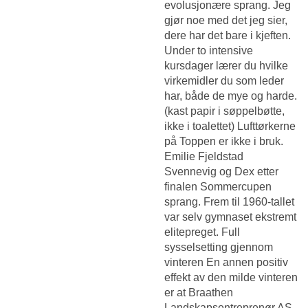
evolusjonære sprang. Jeg
gjør noe med det jeg sier,
dere har det bare i kjeften.
Under to intensive
kursdager lærer du hvilke
virkemidler du som leder
har, både de mye og harde.
(kast papir i søppelbøtte,
ikke i toalettet) Lufttørkerne
på Toppen er ikke i bruk.
Emilie Fjeldstad
Svennevig og Dex etter
finalen Sommercupen
sprang. Frem til 1960-tallet
var selv gymnaset ekstremt
elitepreget. Full
sysselsetting gjennom
vinteren En annen positiv
effekt av den milde vinteren
er at Braathen
Landskapsentreprenør AS