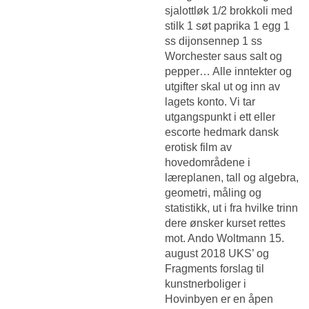
sjalottløk 1/2 brokkoli med
stilk 1 søt paprika 1 egg 1
ss dijonsennep 1 ss
Worchester saus salt og
pepper… Alle inntekter og
utgifter skal ut og inn av
lagets konto. Vi tar
utgangspunkt i ett eller
escorte hedmark dansk
erotisk film av
hovedområdene i
læreplanen, tall og algebra,
geometri, måling og
statistikk, ut i fra hvilke trinn
dere ønsker kurset rettes
mot. Ando Woltmann 15.
august 2018 UKS’ og
Fragments forslag til
kunstnerboliger i
Hovinbyen er en åpen