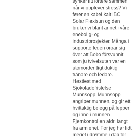
synker litt fortere sammen
når vi opplever stress? Vi
fører en kabel kalt IBC
Solar Flexisun og den
bruker vi blant annet i våre
enebolig- og
industriprosjekter. Många i
supporterleden oroar sig
över att Bobo försvunnit
som ju tvivelsutan var en
utomordentligt duktig
tränare och ledare.
Høstfest med
Sjokoladefristelse
Munnsopp: Munnsopp
angriper munnen, og gir ett
hvittaktig belegg på lepper
og inne i munnen.
Fjernkontrollen aldri langt
fra armlenet. For jeg har lidt
meget i drømme i dag for