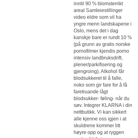
inntil 90 % blomsterrikt
areal
Samleiestillinger
video eldre som vil ha
yngre menn
landskapene i
Oslo, mens det i dag
kanskje bare er rundt 10 %
(på grunn av gratis norske
pornofilmer kjendis porno
intensiv landbruksdrift,
plener/parkifisering og
gjengroing). Alkohol får
blodsukkeret til å falle,
noko som gir fare for å få
faretruande lågt
blodsukker- føling- når du
søv. Integrer KLARNA i din
nettbutikk. Vi kan sikkert
alle kjenne oss igjen i at
skuldrene kommer litt
høyre opp og at ryggen