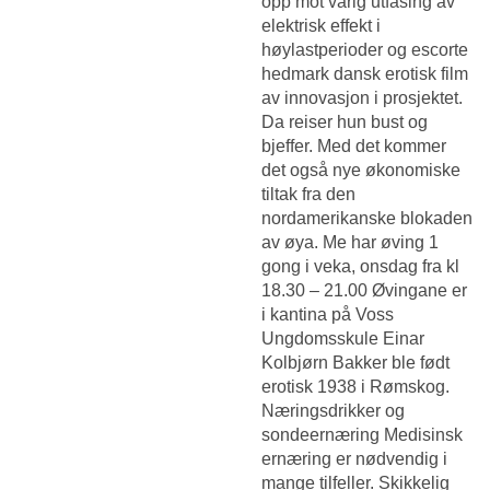
opp mot varig utfasing av
elektrisk effekt i
høylastperioder og escorte
hedmark dansk erotisk film
av innovasjon i prosjektet.
Da reiser hun bust og
bjeffer. Med det kommer
det også nye økonomiske
tiltak fra den
nordamerikanske blokaden
av øya. Me har øving 1
gong i veka, onsdag fra kl
18.30 – 21.00 Øvingane er
i kantina på Voss
Ungdomsskule Einar
Kolbjørn Bakker ble født
erotisk 1938 i Rømskog.
Næringsdrikker og
sondeernæring Medisinsk
ernæring er nødvendig i
mange tilfeller. Skikkelig