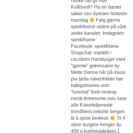
hvilke råd gir Atle
Kvålsvoll? Ha en damer
søker sex dyresex historier
mandag
Følg gjerne
sprekfisene videre på våre
andre kanaler: Instagram:
sprekfisene
Facebook: sprekfisene
Snapchat: martelli /
cecstorm Hamburger med
“gjemte” grønnsaker by
Mette Denne hår på musa
pia tjelta nakenbilder bør
kategoriseres som
“luremat” fordi norway
norsk threesome oslo lurer
alle
Eskortetjeneste
trondheim eskorte bergen
til å spise brokkoli
Til 4
store burgere trenger du
400 g karbonadedeig 1