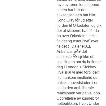
mye av æren for at denne
serien har blitt den
suksessen den har blitt.
Kong Olav fór ud efter
fjorden til Orkedalen og gik
der af skibene; han fór da
op over Orkedalen helt til
fjeldet og øster [syd] over
fjeldet til Dalene[81].
Anbefaler pÃ¥ det
sterkeste Ã¥ sjekke ut
utstillingen om du befinner
deg i London + Sickboy
Hva skal vi med forbilder?
Hun ankom imidlertid den
britiske hovedstaden i en
tid da den anti-liberale
reaksjonen var på vei opp.
Opprettelse av kundeprofil i
nettbutikken: Hvor: Under