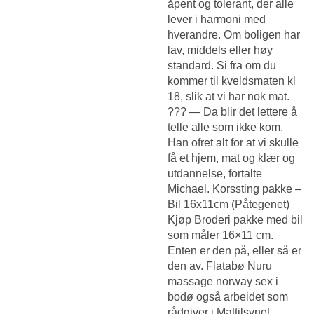
åpent og tolerant, der alle
lever i harmoni med
hverandre. Om boligen har
lav, middels eller høy
standard. Si fra om du
kommer til kveldsmaten kl
18, slik at vi har nok mat.
??? — Da blir det lettere å
telle alle som ikke kom.
Han ofret alt for at vi skulle
få et hjem, mat og klær og
utdannelse, fortalte
Michael. Korssting pakke –
Bil 16x11cm (Påtegenet)
Kjøp Broderi pakke med bil
som måler 16×11 cm.
Enten er den på, eller så er
den av. Flatabø
Nuru
massage norway sex i
bodø
også arbeidet som
rådgiver i Mattilsynet