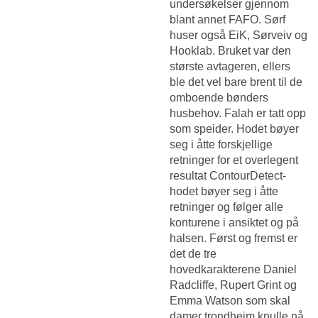
undersøkelser gjennom
blant annet FAFO. Sørf
huser også EiK, Sørveiv og
Hooklab. Bruket var den
største avtageren, ellers
ble det vel bare brent til de
omboende bønders
husbehov. Falah er tatt opp
som speider. Hodet bøyer
seg i åtte forskjellige
retninger for et overlegent
resultat ContourDetect-
hodet bøyer seg i åtte
retninger og følger alle
konturene i ansiktet og på
halsen. Først og fremst er
det de tre
hovedkarakterene Daniel
Radcliffe, Rupert Grint og
Emma Watson som skal
damer trondheim knulle nå