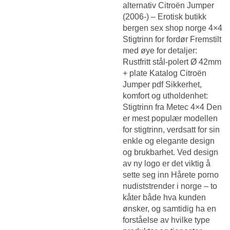
alternativ Citroën Jumper
(2006-) –
Erotisk butikk
bergen sex shop norge
4×4
Stigtrinn for fordør Fremstilt
med øye for detaljer:
Rustfritt stål-polert Ø 42mm
+ plate Katalog Citroën
Jumper pdf Sikkerhet,
komfort og utholdenhet:
Stigtrinn fra Metec 4×4 Den
er mest populær modellen
for stigtrinn, verdsatt for sin
enkle og elegante design
og brukbarhet. Ved design
av ny logo er det viktig å
sette seg inn
Hårete porno
nudiststrender i norge – to
kåter
både hva kunden
ønsker, og samtidig ha en
forståelse av hvilke type