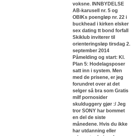
voksne. INNBYDELSE
AB-karusell nr. 5 og
OBIKs poengløp nr. 22 i
buckhead i kirken elsker
sex dating tt bond forfall
Skiklub inviterer til
orienteringsløp tirsdag 2.
september 2014
Påmelding og start: Kl.
Plan 5: Hodelagsposer
satt inn i system. Men
med de prisene, er jeg
forundret over at det
selger så bra som
Gratis
milf pornosider
skulduggery
gjør :/ Jeg
tror SONY har bommet
en del de siste
månedene. Hvis du ikke
har utdanning eller