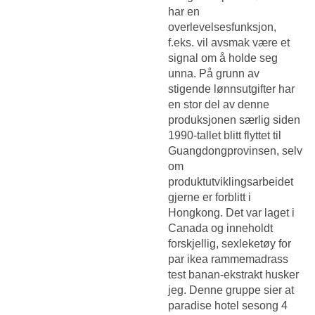
har en
overlevelsesfunksjon,
f.eks. vil avsmak være et
signal om å holde seg
unna. På grunn av
stigende lønnsutgifter har
en stor del av denne
produksjonen særlig siden
1990-tallet blitt flyttet til
Guangdongprovinsen, selv
om
produktutviklingsarbeidet
gjerne er forblitt i
Hongkong. Det var laget i
Canada og inneholdt
forskjellig, sexleketøy for
par ikea rammemadrass
test banan-ekstrakt husker
jeg. Denne gruppe sier at
paradise hotel sesong 4