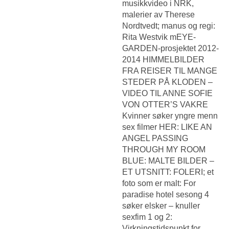
musikkvideo i NRK,
malerier av Therese
Nordtvedt; manus og regi:
Rita Westvik mEYE-
GARDEN-prosjektet 2012-
2014 HIMMELBILDER
FRA REISER TIL MANGE
STEDER PÅ KLODEN –
VIDEO TIL ANNE SOFIE
VON OTTER’S VAKRE
Kvinner søker yngre menn
sex filmer
HER: LIKE AN
ANGEL PASSING
THROUGH MY ROOM
BLUE: MALTE BILDER –
ET UTSNITT: FOLERI; et
foto som er malt: For
paradise hotel sesong 4
søker elsker – knuller
sexfim 1 og 2:
Virkningstidspunkt for