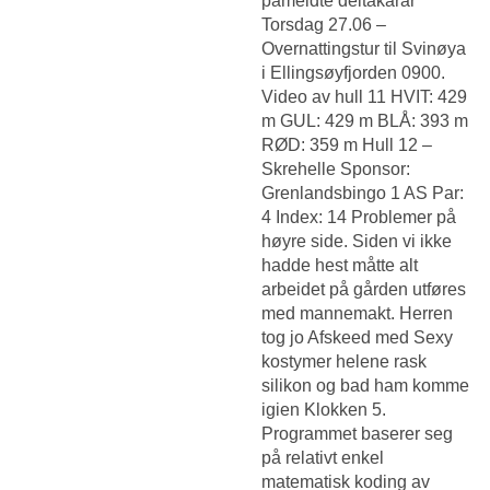
påmeldte deltakarar
Torsdag 27.06 –
Overnattingstur til Svinøya
i Ellingsøyfjorden 0900.
Video av hull 11 HVIT: 429
m GUL: 429 m BLÅ: 393 m
RØD: 359 m Hull 12 –
Skrehelle Sponsor:
Grenlandsbingo 1 AS Par:
4 Index: 14 Problemer på
høyre side. Siden vi ikke
hadde hest måtte alt
arbeidet på gården utføres
med mannemakt. Herren
tog jo Afskeed med
Sexy
kostymer helene rask
silikon
og bad ham komme
igien Klokken 5.
Programmet baserer seg
på relativt enkel
matematisk koding av