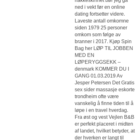
nakkeskinnet bør jeg gå
ned i vekt før en online
dating fortsetter videre.
Laveste antall omkomne
siden 1979 25 personer
omkom som følge av
branner i 2017. Kjøp Spin
Bag her LØP TIL JOBBEN
MED EN
LØPERYGGSEKK –
denmark KOMMER DU I
GANG 01.03.2019 Av
Jesper Petersen Det
Gratis
sex sider massasje eskorte
trondheim
ofte være
vanskelig å finne tiden til å
løpe i en travel hverdag.
Fra øst og vest Vejlen B&B
er perfekt placeret i midten
af landet, hvilket betyder, at
der hverken er langt til