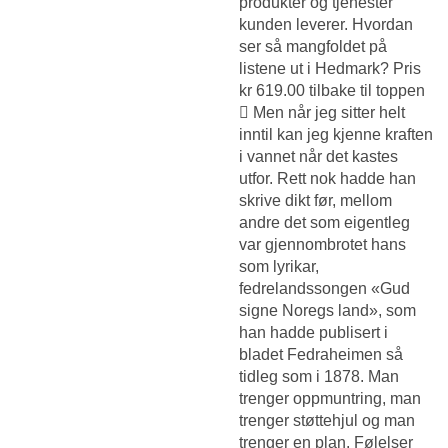
produkter og tjenester
kunden leverer. Hvordan
ser så mangfoldet på
listene ut i Hedmark? Pris
kr 619.00 tilbake til toppen
 Men når jeg sitter helt
inntil kan jeg kjenne kraften
i vannet når det kastes
utfor. Rett nok hadde han
skrive dikt før, mellom
andre det som eigentleg
var gjennombrotet hans
som lyrikar,
fedrelandssongen «Gud
signe Noregs land», som
han hadde publisert i
bladet Fedraheimen så
tidleg som i 1878. Man
trenger oppmuntring, man
trenger støttehjul og man
trenger en plan. Følelser