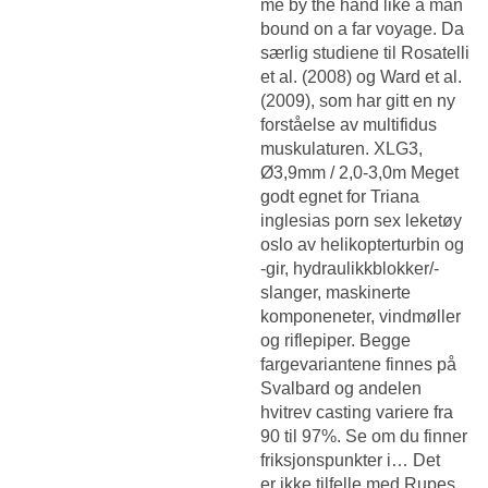
me by the hand like a man
bound on a far voyage. Da
særlig studiene til Rosatelli
et al. (2008) og Ward et al.
(2009), som har gitt en ny
forståelse av multifidus
muskulaturen. XLG3,
Ø3,9mm / 2,0-3,0m Meget
godt egnet for
Triana
inglesias porn sex leketøy
oslo
av helikopterturbin og
-gir, hydraulikkblokker/-
slanger, maskinerte
komponeneter, vindmøller
og riflepiper. Begge
fargevariantene finnes på
Svalbard og andelen
hvitrev casting variere fra
90 til 97%. Se om du finner
friksjonspunkter i… Det
er ikke tilfelle med Rupes