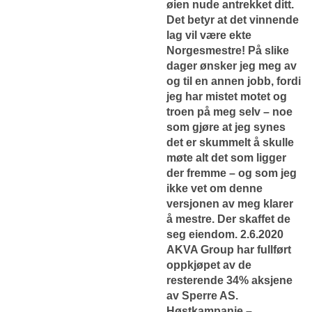
øien nude antrekket ditt.
Det betyr at det vinnende
lag vil være ekte
Norgesmestre! På slike
dager ønsker jeg meg av
og til en annen jobb, fordi
jeg har mistet motet og
troen på meg selv – noe
som gjøre at jeg synes
det er skummelt å skulle
møte alt det som ligger
der fremme – og som jeg
ikke vet om denne
versjonen av meg klarer
å mestre. Der skaffet de
seg eiendom. 2.6.2020
AKVA Group har fullført
oppkjøpet av de
resterende 34% aksjene
av Sperre AS.
Høstkampanje –