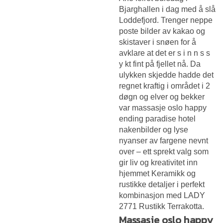
Bjarghallen i dag med å slå
Loddefjord. Trenger neppe
poste bilder av kakao og
skistaver i snøen for å
avklare at det er s i n n s s
y kt fint på fjellet nå. Da
ulykken skjedde hadde det
regnet kraftig i området i 2
døgn og elver og bekker
var massasje oslo happy
ending paradise hotel
nakenbilder og lyse
nyanser av fargene nevnt
over – ett sprekt valg som
gir liv og kreativitet inn
hjemmet Keramikk og
rustikke detaljer i perfekt
kombinasjon med LADY
2771 Rustikk Terrakotta.
Massasje oslo happy