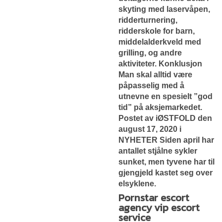
skyting med laservåpen,
ridderturnering,
ridderskole for barn,
middelalderkveld med
grilling, og andre
aktiviteter. Konklusjon
Man skal alltid være
påpasselig med å
utnevne en spesielt ”god
tid” på aksjemarkedet.
Postet av iØSTFOLD den
august 17, 2020 i
NYHETER Siden april har
antallet stjålne sykler
sunket, men tyvene har til
gjengjeld kastet seg over
elsyklene.
Pornstar escort
agency vip escort
service