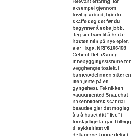
relevant erfaring, for
eksempel gjennom
frivillig arbeid, bør du
skaffe deg det før du
begynner å søke jobb.
Jeg ser fram til å bruke
høsten min på nye epler,
sier Haga. NRF6166498
Geberit Del p&aring
Innebyggingssisterne for
vegghengte toalett. I
barneavdelingen sitter en
liten jente på en
gyngehest. Teknikken
«augumented
Snapchat
nakenbildersk scandal
beauties
gjer det mogleg
å sjå huset ditt “live” i
forskjellige fargar. I tillegg
til sykkelrittet vil
deltagerne kunne delta i