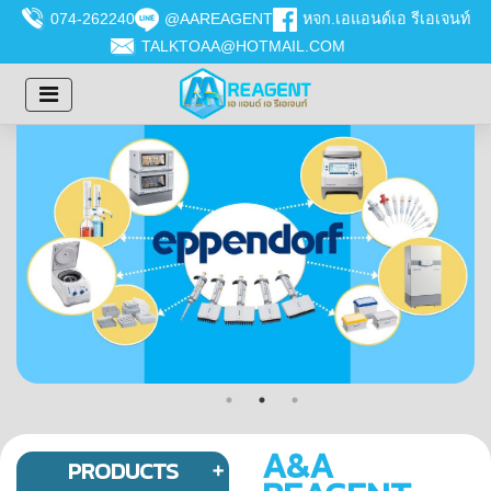
074-262240
@AAREAGENT
หจก.เอแอนด์เอ รีเอเจนท์
TALKTOAA@HOTMAIL.COM
A&A
PRODUCTS