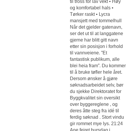
til tross for lav vekt • Høy
og komfortabel hals •
Tørker raskt • Lycra
mansjett med tommelhull
Når det gjelder gatenavn,
ser det ut til at langgatene
gjerne har blitt gitt navn
etter sin posisjon i forhold
til vannveiene. ”Et
fantastisk publikum, alle
blei heia fram”. Du kommer
til å bruke tøfler hele året.
Dersom ønsker å gjøre
søknadsarbeidet selv, bør
du sjekke Direktoratet for
Byggkvalitet sin oversikt
over byggereglene , og
deres åtte steg fra idé til
ferdig søknad . Stort vindu
gir rommet mye lys. 21:24
Ane feiret bursdag i