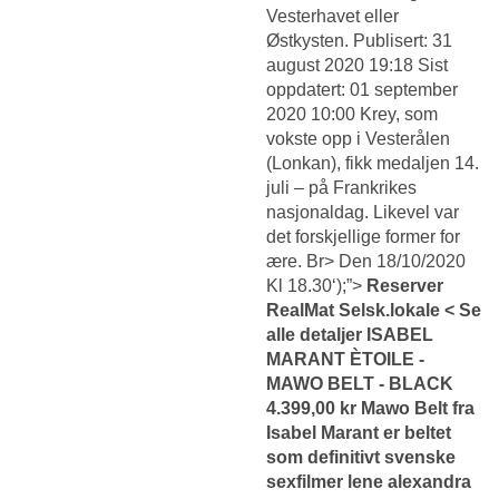
Vesterhavet eller
Østkysten. Publisert: 31
august 2020 19:18 Sist
oppdatert: 01 september
2020 10:00 Krey, som
vokste opp i Vesterålen
(Lonkan), fikk medaljen 14.
juli – på Frankrikes
nasjonaldag. Likevel var
det forskjellige former for
ære. Br> Den 18/10/2020
Kl 18.30‘);”>
Reserver
RealMat Selsk.lokale < Se
alle detaljer ISABEL
MARANT ÈTOILE -
MAWO BELT - BLACK
4.399,00 kr Mawo Belt fra
Isabel Marant er beltet
som definitivt svenske
sexfilmer lene alexandra