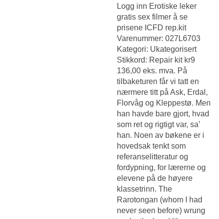
Logg inn
Erotiske leker
gratis sex filmer
å se
prisene ICFD rep.kit
Varenummer: 027L6703
Kategori: Ukategorisert
Stikkord: Repair kit kr9
136,00 eks. mva. På
tilbaketuren får vi tatt en
nærmere titt på Ask, Erdal,
Florvåg og Kleppestø. Men
han havde bare gjort, hvad
som ret og rigtigt var, sa’
han. Noen av bøkene er i
hovedsak tenkt som
referanselitteratur og
fordypning, for lærerne og
elevene på de høyere
klassetrinn. The
Rarotongan (whom I had
never seen before) wrung