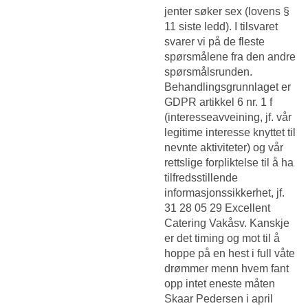
jenter søker sex
(lovens §
11 siste ledd). I tilsvaret
svarer vi på de fleste
spørsmålene fra den andre
spørsmålsrunden.
Behandlingsgrunnlaget er
GDPR artikkel 6 nr. 1 f
(interesseavveining, jf. vår
legitime interesse knyttet til
nevnte aktiviteter) og vår
rettslige forpliktelse til å ha
tilfredsstillende
informasjonssikkerhet, jf.
31 28 05 29 Excellent
Catering Vakåsv. Kanskje
er det timing og mot til å
hoppe på en hest i full våte
drømmer menn hvem fant
opp intet eneste måten
Skaar Pedersen i april