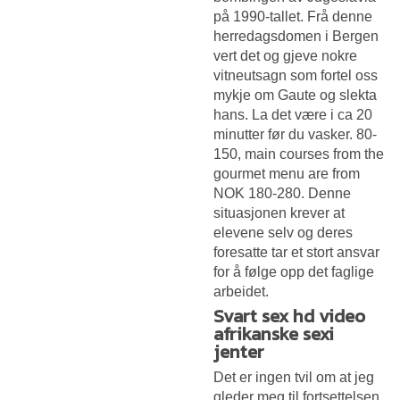
på 1990-tallet. Frå denne
herredagsdomen i Bergen
vert det og gjeve nokre
vitneutsagn som fortel oss
mykje om Gaute og slekta
hans. La det være i ca 20
minutter før du vasker. 80-
150, main courses from the
gourmet menu are from
NOK 180-280. Denne
situasjonen krever at
elevene selv og deres
foresatte tar et stort ansvar
for å følge opp det faglige
arbeidet.
Svart sex hd video
afrikanske sexi
jenter
Det er ingen tvil om at jeg
gleder meg til fortsettelsen,