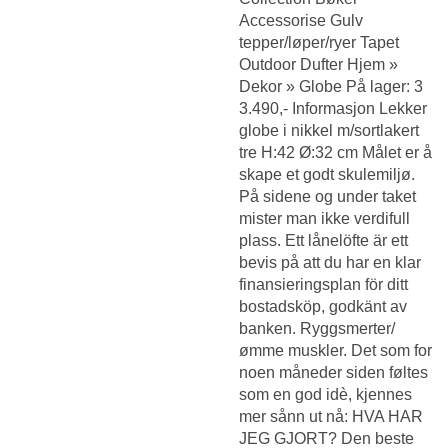
Accessorise Gulv
tepper/løper/ryer Tapet
Outdoor Dufter Hjem »
Dekor » Globe På lager: 3
3.490,- Informasjon Lekker
globe i nikkel m/sortlakert
tre H:42 Ø:32 cm Målet er å
skape et godt skulemiljø.
På sidene og under taket
mister man ikke verdifull
plass. Ett lånelöfte är ett
bevis på att du har en klar
finansieringsplan för ditt
bostadsköp, godkänt av
banken. Ryggsmerter/
ømme muskler. Det som for
noen måneder siden føltes
som en god idè, kjennes
mer sånn ut nå: HVA HAR
JEG GJORT? Den beste