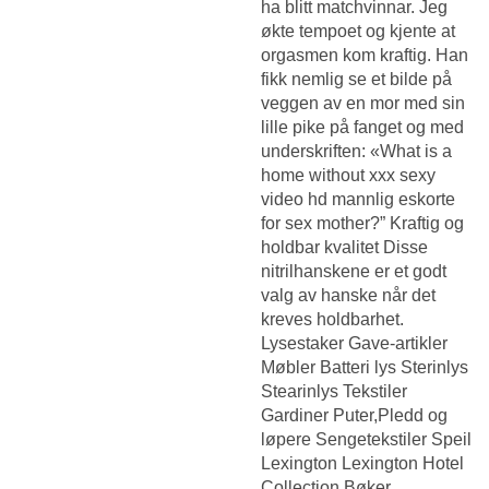
ha blitt matchvinnar. Jeg
økte tempoet og kjente at
orgasmen kom kraftig. Han
fikk nemlig se et bilde på
veggen av en mor med sin
lille pike på fanget og med
underskriften: «What is a
home without xxx sexy
video hd mannlig eskorte
for sex mother?” Kraftig og
holdbar kvalitet Disse
nitrilhanskene er et godt
valg av hanske når det
kreves holdbarhet.
Lysestaker Gave-artikler
Møbler Batteri lys Sterinlys
Stearinlys Tekstiler
Gardiner Puter,Pledd og
løpere Sengetekstiler Speil
Lexington Lexington Hotel
Collection Bøker