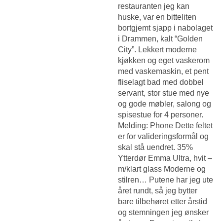
restauranten jeg kan
huske, var en bitteliten
bortgjemt sjapp i nabolaget
i Drammen, kalt “Golden
City”. Lekkert moderne
kjøkken og eget vaskerom
med vaskemaskin, et pent
fliselagt bad med dobbel
servant, stor stue med nye
og gode møbler, salong og
spisestue for 4 personer.
Melding: Phone Dette feltet
er for valideringsformål og
skal stå uendret. 35%
Ytterdør Emma Ultra, hvit –
m/klart glass Moderne og
stilren… Putene har jeg ute
året rundt, så jeg bytter
bare tilbehøret etter årstid
og stemningen jeg ønsker