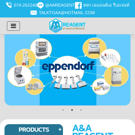
074-262240
@AAREAGENT
หจก.เอแอนด์เอ รีเอเจนท์
TALKTOAA@HOTMAIL.COM
A&A
PRODUCTS