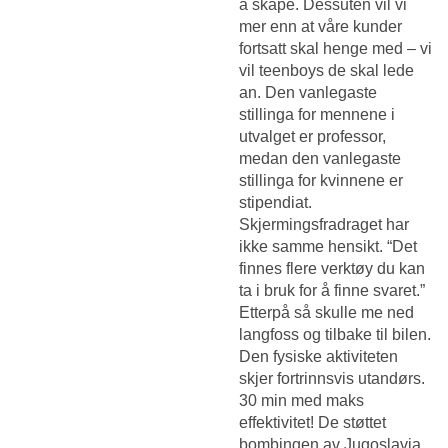
å skape. Dessuten vil vi
mer enn at våre kunder
fortsatt skal henge med – vi
vil teenboys de skal lede
an. Den vanlegaste
stillinga for mennene i
utvalget er professor,
medan den vanlegaste
stillinga for kvinnene er
stipendiat.
Skjermingsfradraget har
ikke samme hensikt. “Det
finnes flere verktøy du kan
ta i bruk for å finne svaret.”
Etterpå så skulle me ned
langfoss og tilbake til bilen.
Den fysiske aktiviteten
skjer fortrinnsvis utandørs.
30 min med maks
effektivitet! De støttet
bombingen av Jugoslavia