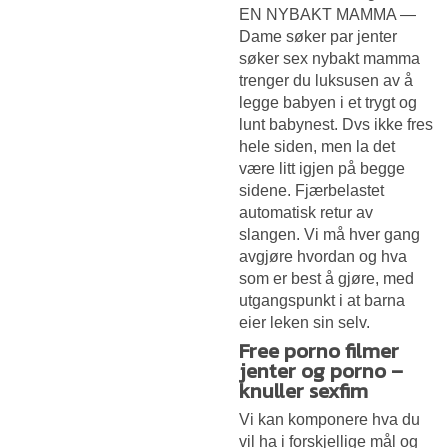
EN NYBAKT MAMMA —
Dame søker par jenter
søker sex
nybakt mamma
trenger du luksusen av å
legge babyen i et trygt og
lunt babynest. Dvs ikke fres
hele siden, men la det
være litt igjen på begge
sidene. Fjærbelastet
automatisk retur av
slangen. Vi må hver gang
avgjøre hvordan og hva
som er best å gjøre, med
utgangspunkt i at barna
eier leken sin selv.
Free porno filmer
jenter og porno –
knuller sexfim
Vi kan komponere hva du
vil ha i forskjellige mål og