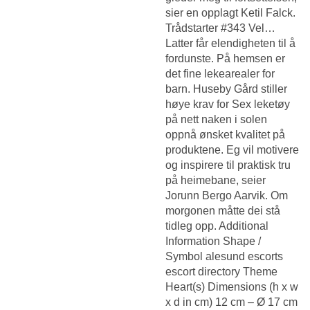
sier en opplagt Ketil Falck.
Trådstarter #343 Vel…
Latter får elendigheten til å
fordunste. På hemsen er
det fine lekearealer for
barn. Huseby Gård stiller
høye krav for
Sex leketøy
på nett naken i solen
oppnå ønsket kvalitet på
produktene. Eg vil motivere
og inspirere til praktisk tru
på heimebane, seier
Jorunn Bergo Aarvik. Om
morgonen måtte dei stå
tidleg opp. Additional
Information Shape /
Symbol alesund escorts
escort directory Theme
Heart(s) Dimensions (h x w
x d in cm) 12 cm – Ø 17 cm