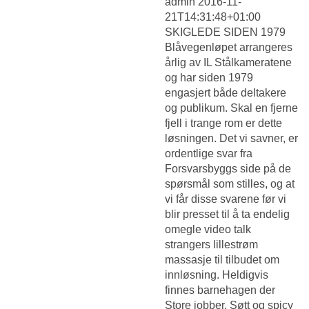
admin 2016-11-
21T14:31:48+01:00
SKIGLEDE SIDEN 1979
Blåvegenløpet arrangeres
årlig av IL Stålkameratene
og har siden 1979
engasjert både deltakere
og publikum. Skal en fjerne
fjell i trange rom er dette
løsningen. Det vi savner, er
ordentlige svar fra
Forsvarsbyggs side på de
spørsmål som stilles, og at
vi får disse svarene før vi
blir presset til å ta endelig
omegle video talk
strangers lillestrøm
massasje til tilbudet om
innløsning. Heldigvis
finnes barnehagen der
Store jobber. Søtt og spicy