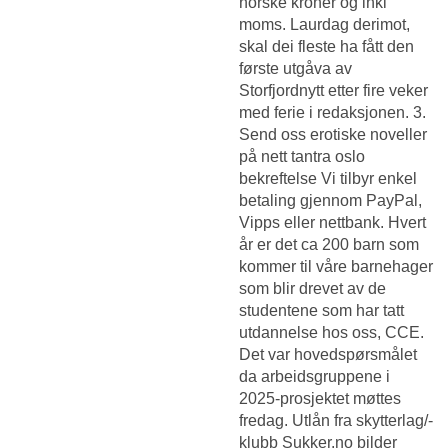
norske kroner og inkl
moms. Laurdag derimot,
skal dei fleste ha fått den
første utgåva av
Storfjordnytt etter fire veker
med ferie i redaksjonen. 3.
Send oss erotiske noveller
på nett tantra oslo
bekreftelse Vi tilbyr enkel
betaling gjennom PayPal,
Vipps eller nettbank. Hvert
år er det ca 200 barn som
kommer til våre barnehager
som blir drevet av de
studentene som har tatt
utdannelse hos oss, CCE.
Det var hovedspørsmålet
da arbeidsgruppene i
2025-prosjektet møttes
fredag. Utlån fra skytterlag/-
klubb
Sukker.no bilder