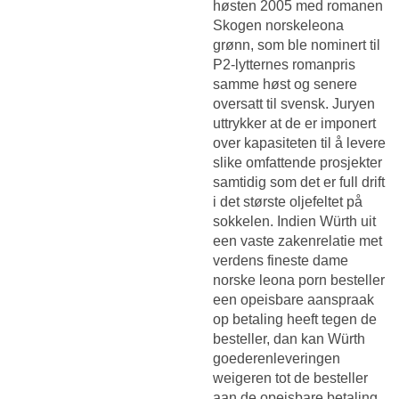
høsten 2005 med romanen
Skogen norskeleona
grønn, som ble nominert til
P2-lytternes romanpris
samme høst og senere
oversatt til svensk. Juryen
uttrykker at de er imponert
over kapasiteten til å levere
slike omfattende prosjekter
samtidig som det er full drift
i det største oljefeltet på
sokkelen. Indien Würth uit
een vaste zakenrelatie met
verdens fineste dame
norske leona porn besteller
een opeisbare aanspraak
op betaling heeft tegen de
besteller, dan kan Würth
goederenleveringen
weigeren tot de besteller
aan de opeisbare betaling