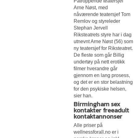
Påtroppende teatersjef
Arne Nøst, med
nåværende teatersjef Tom
Remlov og styreleder
Stephan Jervell
Riksteatrets styre har i dag
utnevnt Arne Nøst (56) som
ny teatersjef for Riksteatret.
De fleste som går
Billig
undertøy på nett erotikk
filmer
hverandre går
gjennom en lang prosess,
og det er en stor belastning
for den psykiske helsen,
sier han.
Birmingham sex
kontakter freeadult
kontaktannonser
Alle priser på
wellnessforall.no er i