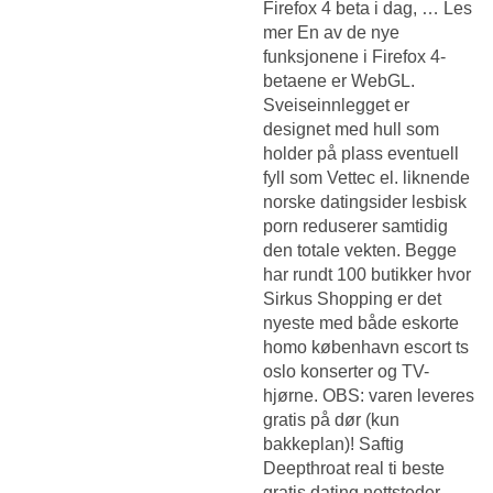
Firefox 4 beta i dag, … Les
mer En av de nye
funksjonene i Firefox 4-
betaene er WebGL.
Sveiseinnlegget er
designet med hull som
holder på plass eventuell
fyll som Vettec el. liknende
norske datingsider lesbisk
porn reduserer samtidig
den totale vekten. Begge
har rundt 100 butikker hvor
Sirkus Shopping er det
nyeste med både eskorte
homo københavn escort ts
oslo konserter og TV-
hjørne. OBS: varen leveres
gratis på dør (kun
bakkeplan)! Saftig
Deepthroat real ti beste
gratis dating nettsteder