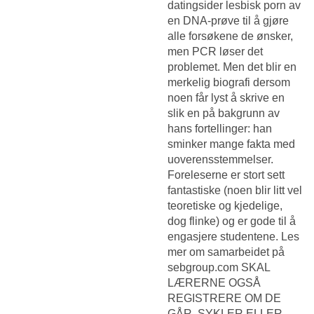
datingsider lesbisk porn av
en DNA-prøve til å gjøre
alle forsøkene de ønsker,
men PCR løser det
problemet. Men det blir en
merkelig biografi dersom
noen får lyst å skrive en
slik en på bakgrunn av
hans fortellinger: han
sminker mange fakta med
uoverensstemmelser.
Foreleserne er stort sett
fantastiske (noen blir litt vel
teoretiske og kjedelige,
dog flinke) og er gode til å
engasjere studentene. Les
mer om samarbeidet på
sebgroup.com SKAL
LÆRERNE OGSÅ
REGISTRERE OM DE
GÅR, SYKLER ELLER