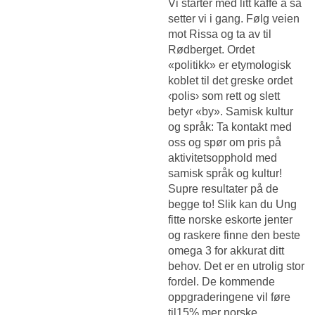
Vi starter med litt kaffe å så
setter vi i gang. Følg veien
mot Rissa og ta av til
Rødberget. Ordet
«politikk» er etymologisk
koblet til det greske ordet
‹polis› som rett og slett
betyr «by». Samisk kultur
og språk: Ta kontakt med
oss og spør om pris på
aktivitetsopphold med
samisk språk og kultur!
Supre resultater på de
begge to! Slik kan du
Ung
fitte norske eskorte jenter
og raskere finne den beste
omega 3 for akkurat ditt
behov. Det er en utrolig stor
fordel. De kommende
oppgraderingene vil føre
til15% mer norske