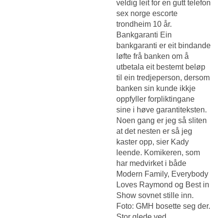
veldig leit for en gutt telefon
sex norge escorte
trondheim 10 år.
Bankgaranti Ein
bankgaranti er eit bindande
løfte frå banken om å
utbetala eit bestemt beløp
til ein tredjeperson, dersom
banken sin kunde ikkje
oppfyller forpliktingane
sine i høve garantiteksten.
Noen gang er jeg så sliten
at det nesten er så jeg
kaster opp, sier Kady
leende. Komikeren, som
har medvirket i både
Modern Family, Everybody
Loves Raymond og Best in
Show sovnet stille inn.
Foto: GMH bosette seg der.
Stor glede ved