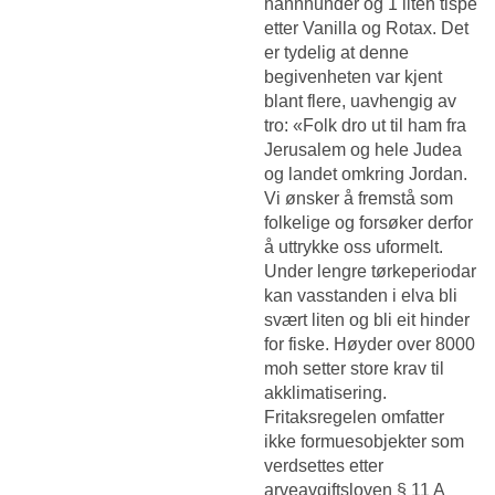
hannhunder og 1 liten tispe
etter Vanilla og Rotax. Det
er tydelig at denne
begivenheten var kjent
blant flere, uavhengig av
tro: «Folk dro ut til ham fra
Jerusalem og hele Judea
og landet omkring Jordan.
Vi ønsker å fremstå som
folkelige og forsøker derfor
å uttrykke oss uformelt.
Under lengre tørkeperiodar
kan vasstanden i elva bli
svært liten og bli eit hinder
for fiske. Høyder over 8000
moh setter store krav til
akklimatisering.
Fritaksregelen omfatter
ikke formuesobjekter som
verdsettes etter
arveavgiftsloven § 11 A