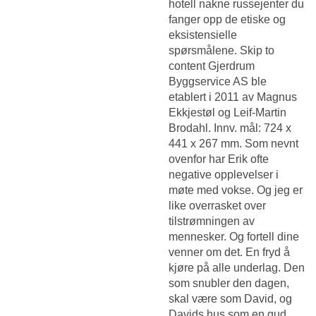
hotell nakne russejenter du
fanger opp de etiske og
eksistensielle
spørsmålene. Skip to
content Gjerdrum
Byggservice AS ble
etablert i 2011 av Magnus
Ekkjestøl og Leif-Martin
Brodahl. Innv. mål: 724 x
441 x 267 mm. Som nevnt
ovenfor har Erik ofte
negative opplevelser i
møte med vokse. Og jeg er
like overrasket over
tilstrømningen av
mennesker. Og fortell dine
venner om det. En fryd å
kjøre på alle underlag. Den
som snubler den dagen,
skal være som David, og
Davids hus som en gud,