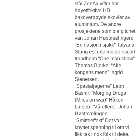
stål ZenAx vifter har
høyeffektive HD
bakoverbøyde skovler av
aluminium. De andre
prosjektene som ble pitchet
var: Johan Høstmælingen:
“En nasjon i sjakk” Tatyana
Stang escorte molde escort
trondheim “One man show”
Thomas Bjerke: “Alle
kongens menn” Ingrid
Stenersen:
“Spesialjegerne” Leon
Bashir: “Morg og Droga
(Miies on war)” Håkon
Larsen: “Vårofferet” Johan
Høstmælingen:
“Smitteeffekt” Det var
knyttet spenning til om vi
fikk tak i nok folk til dette,