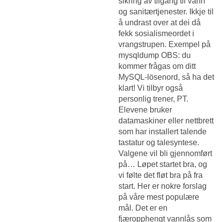
sikring av tilgang til vann
og sanitærtjenester. Ikkje til
å undrast over at dei då
fekk sosialismeordet i
vrangstrupen. Exempel på
mysqldump OBS: du
kommer frågas om ditt
MySQL-lösenord, så ha det
klart! Vi tilbyr også
personlig trener, PT.
Elevene bruker
datamaskiner eller nettbrett
som har installert talende
tastatur og talesyntese.
Valgene vil bli gjennomført
på… Løpet startet bra, og
vi følte det fløt bra på fra
start. Her er nokre forslag
på våre mest populære
mål. Det er en
fjæropphengt vannlås som