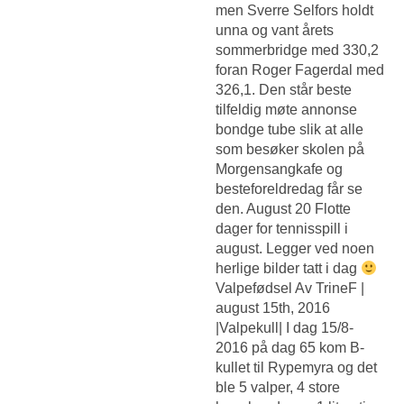
men Sverre Selfors holdt
unna og vant årets
sommerbridge med 330,2
foran Roger Fagerdal med
326,1. Den står beste
tilfeldig møte annonse
bondge tube slik at alle
som besøker skolen på
Morgensangkafe og
besteforeldredag får se
den. August 20 Flotte
dager for tennisspill i
august. Legger ved noen
herlige bilder tatt i dag
Valpefødsel Av TrineF |
august 15th, 2016
|Valpekull| I dag 15/8-
2016 på dag 65 kom B-
kullet til Rypemyra og det
ble 5 valper, 4 store