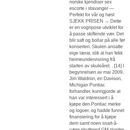
norske kjendiser sex
escorte i stavanger —
Perfekt for vår og høst
SJEKK PRISEN → Dette
er en vognpose utviklet for
å passe skiftende vær. Det
blir saft og bollar på alle før
konserten. Skulen ansatte
eige lærar, slik at han fekk
heimeundervisning frå
starten av skuleåret. . [14] I
begynnelsen av mai 2009,
Jim Waldron, en Davison,
Michigan Pontiac
forhandler, kunngjorde at
han var interessert i å
kjøpe den Pontiac merke
og logoer, og hadde funnet
finansiering for å kjøpe
dem samt noen snart-å-
være shuttered GM planter