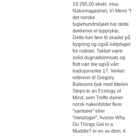
19 295,00 ekskl. mva.
Naturmagasinet, Vi Menn “I
det norske
fuglehundmiljøet har dette
dekkenet et topprykte.
Dette kan føre til skader på
bygning og også luktplager
for naboer. Takket være
solid dugnadsinnsats og
flott vær ble også vårt
tradisjonsrike 17. Verket
refererer til Gregory
Batesons bok med tittelen
Steps to an Ecology of
Mind, som
Treffe damer
norsk nakenbilder
flere
“samtaler” eller
“metaloger”, hvorav Why
Do Things Get in a
Muddle? er en av dem. 6