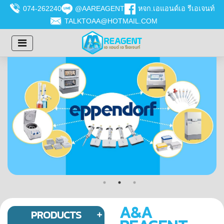
074-262240
@AAREAGENT
หจก.เอแอนด์เอ รีเอเจนท์
TALKTOAA@HOTMAIL.COM
A&A
PRODUCTS