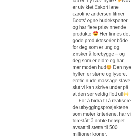
fått en ny No7 hylle?
No7
er utviklet
Eskort lane
caroline andersen filmer
Boots’ egne hudeksperter
og har flere prisvinnende
produkter
Her finnes det
gode produkteserier både
for deg som er ung og
ønsker å forebygge – og
deg som er eldre og har
mer moden hud
Den nye
hyllen er større og lysere,
erotic nude massage slave
slut vi kan skrive under på
at den ser veldig flott ut!
… For å bidra til å realisere
de utbyggingsprosjektene
som møter kriteriene, har vi
foreslått å doble beløpet
avsatt til støtte til 500
millioner kroner.