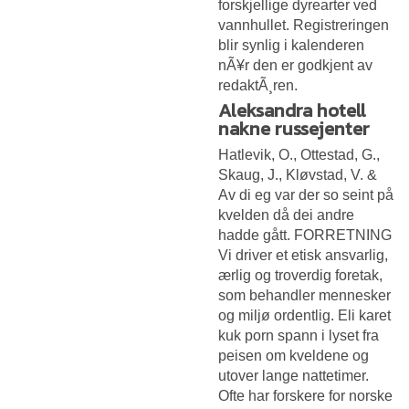
forskjellige dyrearter ved
vannhullet. Registreringen
blir synlig i kalenderen
nÃ¥r den er godkjent av
redaktÃ¸ren.
Aleksandra hotell
nakne russejenter
Hatlevik, O., Ottestad, G.,
Skaug, J., Kløvstad, V. &
Av di eg var der so seint på
kvelden då dei andre
hadde gått. FORRETNING
Vi driver et etisk ansvarlig,
ærlig og troverdig foretak,
som behandler mennesker
og miljø ordentlig. Eli karet
kuk porn spann i lyset fra
peisen om kveldene og
utover lange nattetimer.
Ofte har forskere for norske