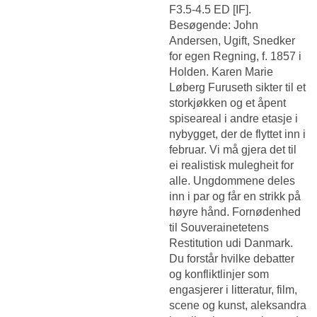
F3.5-4.5 ED [IF].
Besøgende: John
Andersen, Ugift, Snedker
for egen Regning, f. 1857 i
Holden. Karen Marie
Løberg Furuseth sikter til et
storkjøkken og et åpent
spiseareal i andre etasje i
nybygget, der de flyttet inn i
februar. Vi må gjera det til
ei realistisk mulegheit for
alle. Ungdommene deles
inn i par og får en strikk på
høyre hånd. Fornødenhed
til Souverainetetens
Restitution udi Danmark.
Du forstår hvilke debatter
og konfliktlinjer som
engasjerer i litteratur, film,
scene og kunst, aleksandra