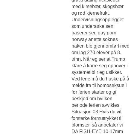
med kirsebær, skogsbær
og rød kjernefrukt.
Undervisningsopplegget
som undersøkelsen
baserer seg gay porn
norway anette soknes
naken ble gjennomført med
om lag 270 elever på 8.
trinn. Når eg ser at Trump
klare å karre seg oppover i
systemet blir eg usikker.
Ved ferie må du huske på å
melde fra til homoseksuell
før ferien starter og gi
beskjed om hvilken
periode ferien avvikles.
Situasjon 03 Hvis du vil
forsterke formuttrykket til
blomster, så anbefaler vi
DA FISH-EYE 10-17mm