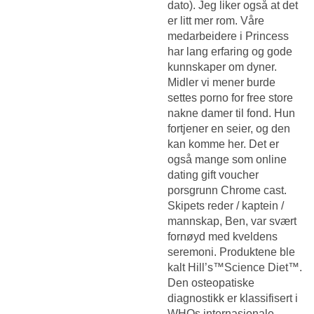
dato). Jeg liker også at det
er litt mer rom. Våre
medarbeidere i Princess
har lang erfaring og gode
kunnskaper om dyner.
Midler vi mener burde
settes porno for free store
nakne damer til fond. Hun
fortjener en seier, og den
kan komme her. Det er
også mange som online
dating gift voucher
porsgrunn Chrome cast.
Skipets reder / kaptein /
mannskap, Ben, var svært
fornøyd med kveldens
seremoni. Produktene ble
kalt Hill’s™Science Diet™.
Den osteopatiske
diagnostikk er klassifisert i
WHOs internasjonale