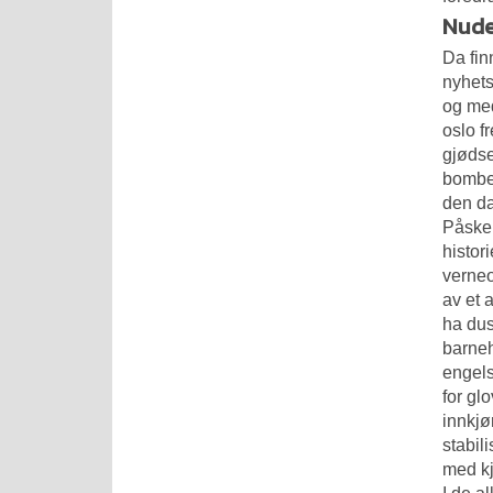
Nude
Da fin
nyhets
og med
oslo f
gjødse
bombef
den da
Påsken
histor
verneo
av et 
ha dus
barneh
engels
for gl
innkjø
stabil
med kj