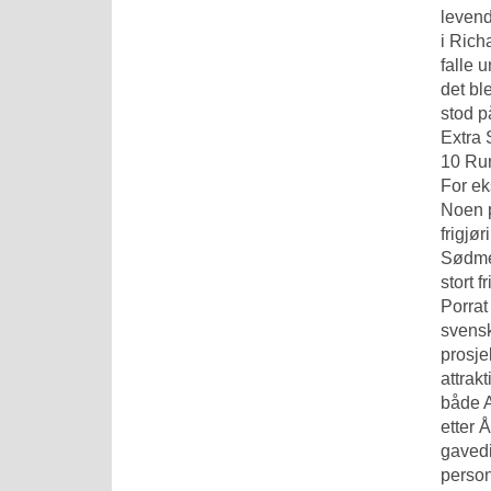
levend
i Rich
falle 
det bl
stod p
Extra 
10 Run
For e
Noen p
frigjø
Sødme:
stort 
Porrat
svensk
prosje
attrak
både A
etter 
gavedi
person