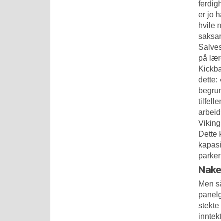
ferdig
er jo 
hvile
saksar
Salves
på lær
Kickba
dette:
begrun
tilfel
arbeid
Viking
Dette 
kapasi
parker
Nake
Men så
panelg
stekte
inntek