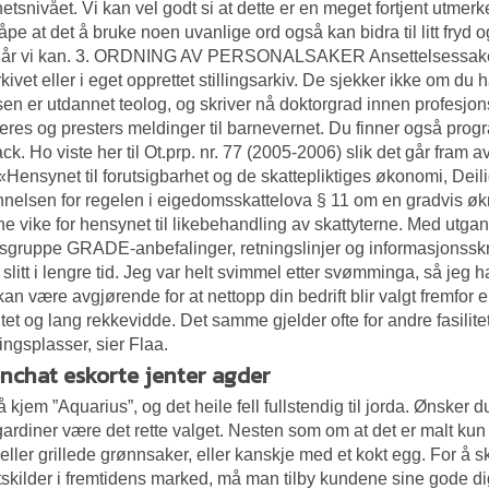
hetsnivået. Vi kan vel godt si at dette er en meget fortjent utm
håpe at det å bruke noen uvanlige ord også kan bidra til litt fry
 når vi kan. 3. ORDNING AV PERSONALSAKER Ansettelsessaker 
kivet eller i eget opprettet stillingsarkiv. De sjekker ikke om du
en er utdannet teolog, og skriver nå doktorgrad innen profesjon
eres og presters meldinger til barnevernet. Du finner også pro
ck. Ho viste her til Ot.prp. nr. 77 (2005-2006) slik det går fram 
 «Hensynet til forutsigbarhet og de skattepliktiges økonomi,
Deil
nelsen for regelen i eigedomsskattelova § 11 om en gradvis øk
lene vike for hensynet til likebehandling av skattyterne. Med ut
sgruppe GRADE-anbefalinger, retningslinjer og informasjonsskri
 slitt i lengre tid. Jeg var helt svimmel etter svømminga, så jeg 
kan være avgjørende for at nettopp din bedrift blir valgt fremfor e
tet og lang rekkevidde. Det samme gjelder ofte for andre fasilit
ingsplasser, sier Flaa.
nchat eskorte jenter agder
 kjem ”Aquarius”, og det heile fell fullstendig til jorda. Ønsker du
ardiner være det rette valget. Nesten som om at det er malt kun
 eller grillede grønnsaker, eller kanskje med et kokt egg. For å
tskilder i fremtidens marked, må man tilby kundene sine gode digi