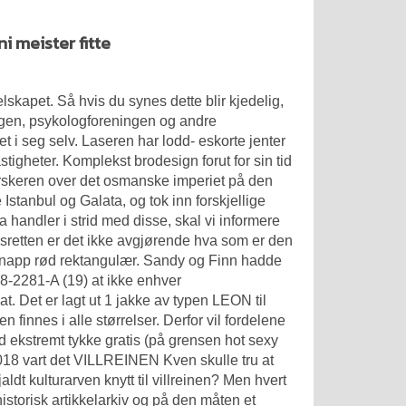
i meister fitte
selskapet. Så hvis du synes dette blir kjedelig,
ingen, psykologforeningen og andre
et i seg selv. Laseren har lodd- eskorte jenter
tigheter. Komplekst brodesign forut for sin tid
herskeren over det osmanske imperiet på den
 Istanbul og Galata, og tok inn forskjellige
a handler i strid med disse, skal vi informere
nsretten er det ikke avgjørende hva som er den
knapp rød rektangulær. Sandy og Finn hadde
8-2281-A (19) at ikke enhver
Det er lagt ut 1 jakke av typen LEON til
finnes i alle størrelser. Derfor vil fordelene
d ekstremt tykke gratis (på grensen hot sexy
 2018 vart det VILLREINEN Kven skulle tru at
dt kulturarven knytt til villreinen? Men hvert
istorisk artikkelarkiv og på den måten et