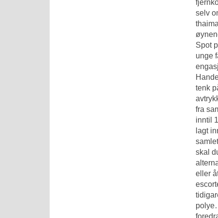
fjernk
selv o
thaima
øynene
Spot p
unge f
engasj
Handel
tenk på
avtryk
fra sam
inntil
lagt i
samlet
skal d
altern
eller 
escort
tidiga
polye…
foredr