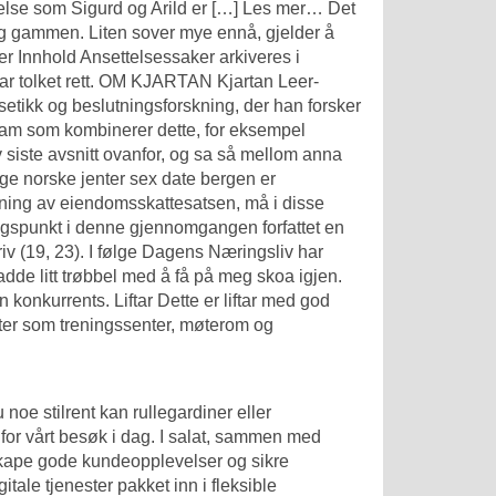
erkelse som Sigurd og Arild er […] Les mer… Det
d og gammen. Liten sover mye ennå, gjelder å
Innhold Ansettelsessaker arkiveres i
 har tolket rett. OM KJARTAN Kjartan Leer-
setikk og beslutningsforskning, der han forsker
gram som kombinerer dette, for eksempel
av siste avsnitt ovanfor, og sa så mellom anna
ige norske jenter sex date bergen
er
ning av eiendomsskattesatsen, må i disse
gangspunkt i denne gjennomgangen forfattet en
v (19, 23). I følge Dagens Næringsliv har
hadde litt trøbbel med å få på meg skoa igjen.
n konkurrents. Liftar Dette er liftar med god
eter som treningssenter, møterom og
 noe stilrent kan rullegardiner eller
 for vårt besøk i dag. I salat, sammen med
 skape gode kundeopplevelser og sikre
tale tjenester pakket inn i fleksible