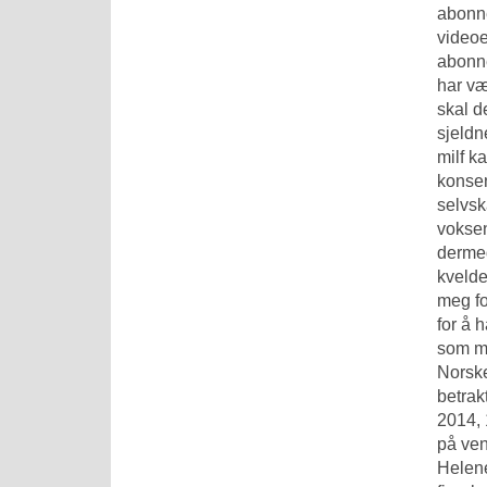
abonne
videoe
abonne
har væ
skal d
sjeldn
milf k
konsen
selvsk
voksen
dermed
kvelde
meg fo
for å 
som mi
Norske
betrak
2014, 
på ven
Helene