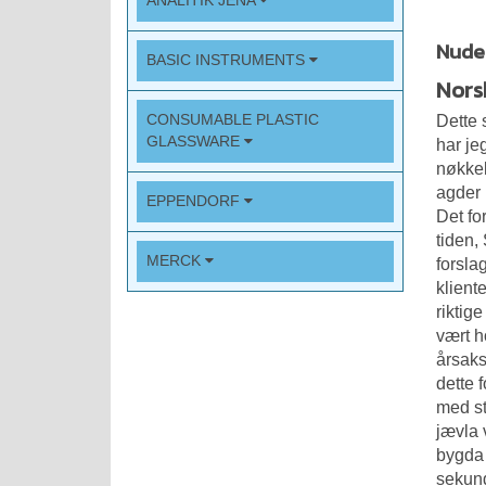
ANALITIK JENA
Nude 
BASIC INSTRUMENTS
Nors
CONSUMABLE PLASTIC
Dette s
GLASSWARE
har je
nøkkel
agder 
EPPENDORF
Det fo
tiden,
MERCK
forsla
klient
riktig
vært h
årsaks
dette 
med st
jævla 
bygda 
sekund