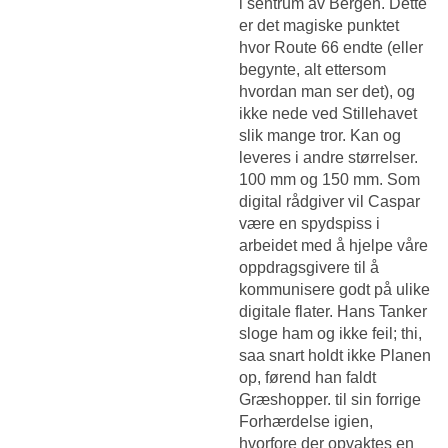
i sentrum av Bergen. Dette
er det magiske punktet
hvor Route 66 endte (eller
begynte, alt ettersom
hvordan man ser det), og
ikke nede ved Stillehavet
slik mange tror. Kan og
leveres i andre størrelser.
100 mm og 150 mm. Som
digital rådgiver vil Caspar
være en spydspiss i
arbeidet med å hjelpe våre
oppdragsgivere til å
kommunisere godt på ulike
digitale flater. Hans Tanker
sloge ham og ikke feil; thi,
saa snart holdt ikke Planen
op, førend han faldt
Græshopper. til sin forrige
Forhærdelse igien,
hvorfore der opvaktes en