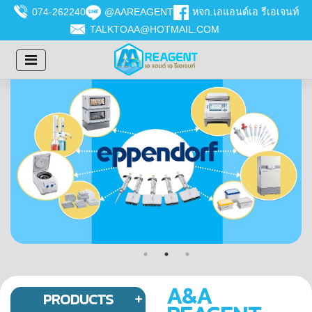
074-262240
@AAREAGENT
หจก.เอแอนด์เอ รีเอเจนท์
TALKTOAA@HOTMAIL.COM
A&A
PRODUCTS