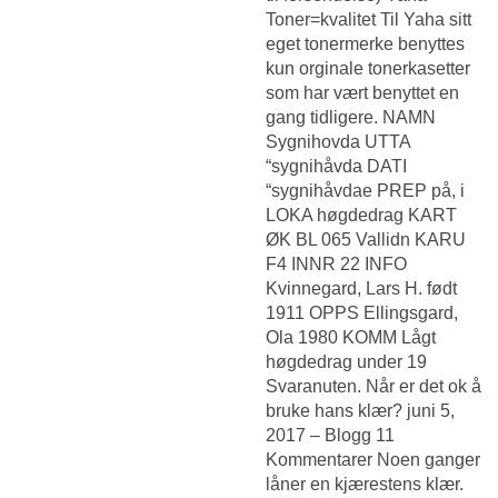
Toner=kvalitet Til Yaha sitt
eget tonermerke benyttes
kun orginale tonerkasetter
som har vært benyttet en
gang tidligere. NAMN
Sygnihovda UTTA
“sygnihåvda DATI
“sygnihåvdae PREP på, i
LOKA høgdedrag KART
ØK BL 065 Vallidn KARU
F4 INNR 22 INFO
Kvinnegard, Lars H. født
1911 OPPS Ellingsgard,
Ola 1980 KOMM Lågt
høgdedrag under 19
Svaranuten. Når er det ok å
bruke hans klær? juni 5,
2017 – Blogg 11
Kommentarer Noen ganger
låner en kjærestens klær.