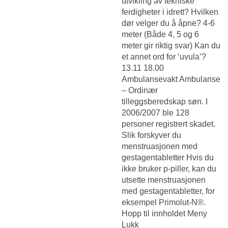
utvikling av tekniske
ferdigheter i idrett? Hvilken
dør velger du å åpne? 4-6
meter (Både 4, 5 og 6
meter gir riktig svar) Kan du
et annet ord for ‘uvula’?
13.11 18.00
Ambulansevakt Ambulanse
– Ordinær
tilleggsberedskap søn. I
2006/2007 ble 128
personer registrert skadet.
Slik forskyver du
menstruasjonen med
gestagentabletter Hvis du
ikke bruker p-piller, kan du
utsette menstruasjonen
med gestagentabletter, for
eksempel Primolut-N®.
Hopp til innholdet Meny
Lukk