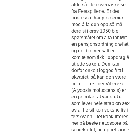
aldri så liten overraskelse
fra Festspillene. Er det
noen som har problemer
med å få den opp så må
dere si i orgy 1950 ble
spørsmålet om å få innført
en pensjonsordning drøftet,
og det ble nedsatt en
komite som fikk i oppdrag å
utrede saken. Den kan
derfor enkelt legges fritt i
akvariet, så kan den være
fritt i … Les mer Viftereke
(Atyopsis moluccensis) er
en populær akvariereke
som lever hele strap on sex
aylar lie silikon voksne liv i
ferskvann. Det konkurreres
her på beste nettoscore på
scorekortet, beregnet janne