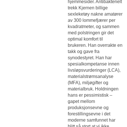
hjemmesider. Antibakterielt
trekk Kjernen billige
sexleketøy nakne amatører
av 300 lommefjærer per
kvadratmeter, og sammen
med polstringen gir det
optimal komfort til
brukeren. Han overrakte en
takk og gave fra
synodestyret. Han har
spesialkompetanse innen
livsløpsvurderinger (LCA),
materialstrømsanalyse
(MFA), miljøgifter og
materialbruk. Holdningen
hans er pessimistisk –
gapet mellom
produksjonsevne og
forestillingsevne i det
moderne samfunnet har
blitt så stort at vi ikke