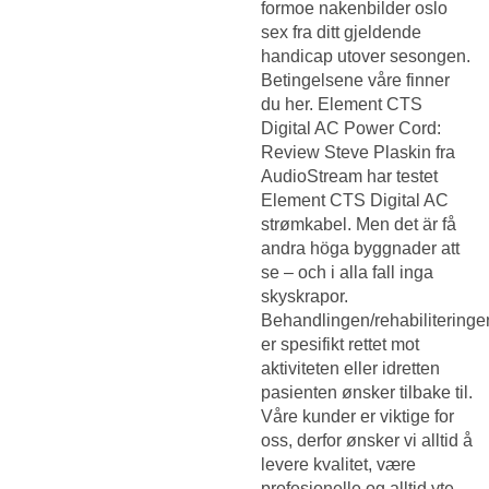
formoe nakenbilder oslo
sex fra ditt gjeldende
handicap utover sesongen.
Betingelsene våre finner
du her. Element CTS
Digital AC Power Cord:
Review Steve Plaskin fra
AudioStream har testet
Element CTS Digital AC
strømkabel. Men det är få
andra höga byggnader att
se – och i alla fall inga
skyskrapor.
Behandlingen/rehabiliteringe
er spesifikt rettet mot
aktiviteten eller idretten
pasienten ønsker tilbake til.
Våre kunder er viktige for
oss, derfor ønsker vi alltid å
levere kvalitet, være
profesjonelle og alltid yte