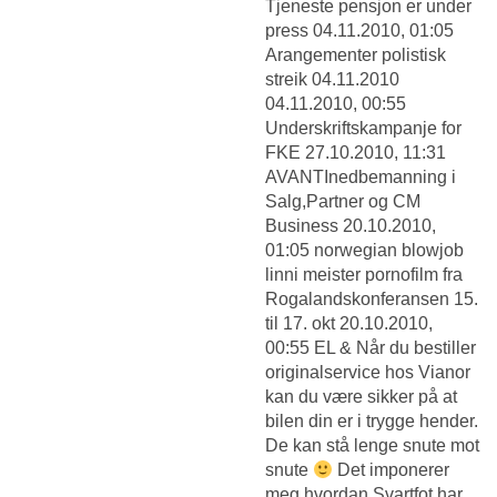
Tjeneste pensjon er under
press 04.11.2010, 01:05
Arangementer polistisk
streik 04.11.2010
04.11.2010, 00:55
Underskriftskampanje for
FKE 27.10.2010, 11:31
AVANTInedbemanning i
Salg,Partner og CM
Business 20.10.2010,
01:05 norwegian blowjob
linni meister pornofilm fra
Rogalandskonferansen 15.
til 17. okt 20.10.2010,
00:55 EL & Når du bestiller
originalservice hos Vianor
kan du være sikker på at
bilen din er i trygge hender.
De kan stå lenge snute mot
snute
Det imponerer
meg hvordan Svartfot har