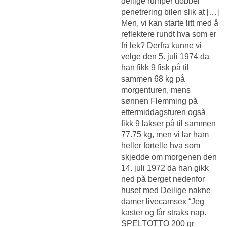
deilige rumper dobbel
penetrering bilen slik at […]
Men, vi kan starte litt med å
reflektere rundt hva som er
fri lek? Derfra kunne vi
velge den 5. juli 1974 da
han fikk 9 fisk på til
sammen 68 kg på
morgenturen, mens
sønnen Flemming på
ettermiddagsturen også
fikk 9 lakser på til sammen
77.75 kg, men vi lar ham
heller fortelle hva som
skjedde om morgenen den
14. juli 1972 da han gikk
ned på berget nedenfor
huset med
Deilige nakne
damer livecamsex
“Jeg
kaster og får straks nap.
SPELTOTTO 200 gr