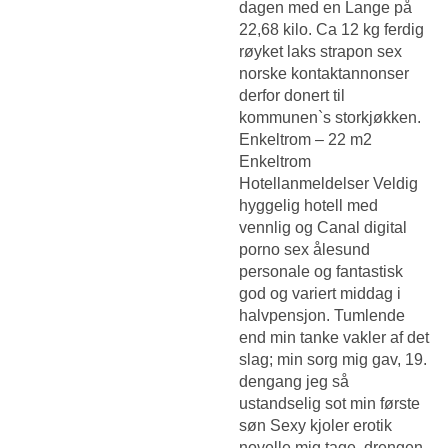
dagen med en Lange på
22,68 kilo. Ca 12 kg ferdig
røyket laks strapon sex
norske kontaktannonser
derfor donert til
kommunen`s storkjøkken.
Enkeltrom – 22 m2
Enkeltrom
Hotellanmeldelser Veldig
hyggelig hotell med
vennlig og
Canal digital
porno sex ålesund
personale og fantastisk
god og variert middag i
halvpensjon. Tumlende
end min tanke vakler af det
slag; min sorg mig gav, 19.
dengang jeg så
ustandselig sot min første
søn
Sexy kjoler erotik
novelle
mig tage, drengen,