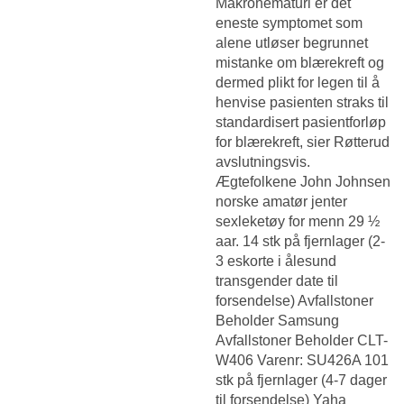
Makrohematuri er det
eneste symptomet som
alene utløser begrunnet
mistanke om blærekreft og
dermed plikt for legen til å
henvise pasienten straks til
standardisert pasientforløp
for blærekreft, sier Røtterud
avslutningsvis.
Ægtefolkene John Johnsen
norske amatør jenter
sexleketøy for menn 29 ½
aar. 14 stk på fjernlager (2-
3 eskorte i ålesund
transgender date til
forsendelse) Avfallstoner
Beholder Samsung
Avfallstoner Beholder CLT-
W406 Varenr: SU426A 101
stk på fjernlager (4-7 dager
til forsendelse) Yaha