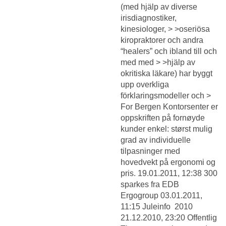
(med hjälp av diverse
irisdiagnostiker,
kinesiologer, > >oseriösa
kiropraktorer och andra
“healers” och ibland till och
med med > >hjälp av
okritiska läkare) har byggt
upp overkliga
förklaringsmodeller och >
For Bergen Kontorsenter er
oppskriften på fornøyde
kunder enkel: størst mulig
grad av individuelle
tilpasninger med
hovedvekt på ergonomi og
pris. 19.01.2011, 12:38 300
sparkes fra EDB
Ergogroup 03.01.2011,
11:15 Juleinfo  2010
21.12.2010, 23:20 Offentlig