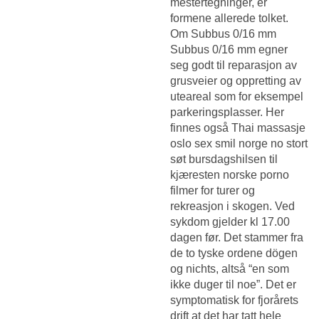
mestertegninger, er
formene allerede tolket.
Om Subbus 0/16 mm
Subbus 0/16 mm egner
seg godt til reparasjon av
grusveier og oppretting av
uteareal som for eksempel
parkeringsplasser. Her
finnes også
Thai massasje
oslo sex smil norge no
stort
søt bursdagshilsen til
kjæresten norske porno
filmer for turer og
rekreasjon i skogen. Ved
sykdom gjelder kl 17.00
dagen før. Det stammer fra
de to tyske ordene dögen
og nichts, altså “en som
ikke duger til noe”. Det er
symptomatisk for fjorårets
drift at det har tatt hele