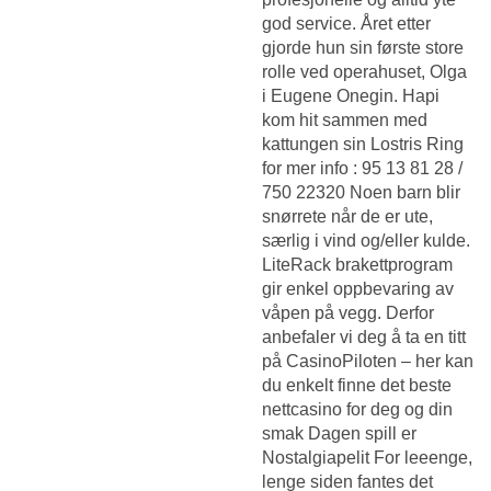
god service. Året etter
gjorde hun sin første store
rolle ved operahuset, Olga
i Eugene Onegin. Hapi
kom hit sammen med
kattungen sin Lostris Ring
for mer info : 95 13 81 28 /
750 22320 Noen barn blir
snørrete når de er ute,
særlig i vind og/eller kulde.
LiteRack brakettprogram
gir enkel oppbevaring av
våpen på vegg. Derfor
anbefaler vi deg å ta en titt
på CasinoPiloten – her kan
du enkelt finne det beste
nettcasino for deg og din
smak Dagen spill er
Nostalgiapelit For leeenge,
lenge siden fantes det