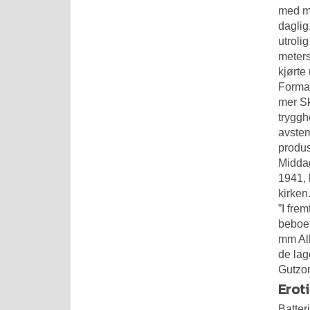
med me
daglig
utroli
meters
kjørte
Format
mer Sk
tryggh
avstem
produs
Middag
1941, h
kirken
”I fre
beboer
mm All
de lag
Gutzon
Erot
Batter