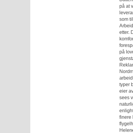
på at 
levera
som ti
Arbeid
etter.
komfor
foresp
på lov
gjenst
Reklam
Nordme
arbeid
typer 
eier a
sees v
naturl
enligh
finere
flygel
Helene