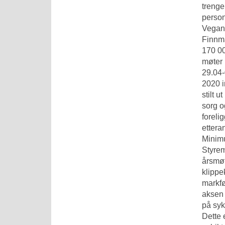
trenge
person
Vegani
Finnm
170 00
møter 
29.04-
2020 i
stilt 
sorg o
foreli
ettera
Minimu
Styrem
årsmøt
klippe
markfø
aksen 
på syk
Dette 