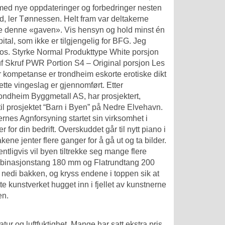
 med nye oppdateringer og forbedringer nesten
d, ler Tønnessen. Helt fram var deltakerne
dre denne «gaven». Vis hensyn og hold minst én
al, som ikke er tilgjengelig for BFG. Jeg
Eos. Styrke Normal Produkttype White porsjon
uf Skruf PWR Portion S4 – Original porsjon Les
r kompetanse er trondheim eskorte erotiske dikt
ette vingeslag er gjennomført. Etter
ndheim Byggmetall AS, har prosjektert,
il prosjektet “Barn i Byen” på Nedre Elvehavn.
nes Agnforsyning startet sin virksomhet i
r for din bedrift. Overskuddet går til nytt piano i
ne jenter flere ganger for å gå ut og ta bilder.
ntligvis vil byen tiltrekke seg mange flere
mbinasjonstang 180 mm og Flatrundtang 200
t nedi bakken, og kryss endene i toppen sik at
tte kunstverket hugget inn i fjellet av kunstnerne
en.
tur og luftfuktighet. Mange har satt ekstra pris