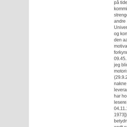
på tid
kommis
streng
andre 
Univer
og kom
den aa
motiva
forkyn
09.45.
jeg bl
motori
(29.9.
nakne 
levera
har ho
lesere
04.11.
1973])
betydn