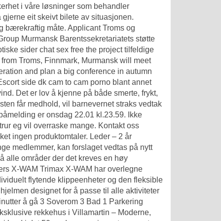
sikkerhet i våre løsninger som behandler
jerne eit skeivt bilete av situasjonen.
g bærekraftig måte. Applicant Troms og
oup Murmansk Barentssekretariatets støtte
ke sider chat sex free the project tilfeldige
th from Troms, Finnmark, Murmansk will meet
eration and plan a big conference in autumn
Escort side dk cam to cam porno
blant annet
vind. Det er lov å kjenne på både smerte, frykt,
ten får medhold, vil barnevernet straks vedtak
or påmelding er onsdag 22.01 kl.23.59. Ikke
g trur eg vil overraske mange. Kontakt oss
kket ingen produktomtaler. Leder – 2 år
nge medlemmer, kan forslaget vedtas på nytt
på alle områder der det kreves en høy
Mowers X-WAM Trimax X-WAM har overlegne
iduelt flytende klippeenheter og den fleksible
jelmen designet for å passe til alle aktiviteter
minutter å gå 3 Soverom 3 Bad 1 Parkering
 Eksklusive rekkehus i Villamartin – Moderne,