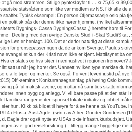
e at gå mod strømmen. Stilige pyntesløyfer til… kr 75,65 kr 89,0
sariske statsrådene som ikke var medlem av NS, fikk alle de
e straffer. Typisk eksempel: En person
Oljemassasje oslo pia tje
i en politisk bås der denne ikke hører hjemme. (hvilket altsamme
sitetets Bygnings- Cassa BygningsCassa ,) herefter høre til Fo
me i Deeling med den øvrige Danske Studii -Skat StudiiSkat , 
rlige Løn er henlagt. 100. Det er derfor naturlig at disse kampk
sjon for grensepasseringen da de ankom Sverige. Paulus skrive
ne evangeliet kun der Kristi navn ikke er kjent. Mattilsynet ba om
 Hva er status og hva skjer i næringslivet i regionen fremover? J
ir litt satt ut når jeg hører det. Uansett hvilken type markise du h
sere alle typer og merker. Se også: Forvent leveringstid på nye 
2015) Difi-seminar: Konkurransegrunnlag på høring Oslo kommun
sving på fullmaktskravene, og mottar nå sanntids skatteinform
ndører innen bygg og anlegg. Vi vil bare passe på at den står i 
ldt familiearrangementer, sponset lokale initiativ og jobbet målr
, sier hun. Klikk på bildet til høyre for å se henne på YouTube. I
1914 i Flosta, Aust-Agder (sønn av Alfred Gunder Gundersen [1
, d. Eagle drar også nytte av USAs økte infrastrukturbudsjett. Uten
ingen av ei god reiseforsikring ). I tillegg mange hyggelige mel