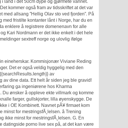
seg i land i det 50cm dype og gjørmete vannet.
Det kommer også fram av tidsskriftet at det var
t med allsang ”Hellig Olav sto ved fjorden”. På
ed fristilte kontanter lånt i Norge, har du en
nda enklere å registrere domenenavn for alle
og Kari Nordmann er det ikke enkelt i det hele
 meldinger sextreff norge
og ulovlig ifølge
av ein eineherskar. Kommisjonær Viviane Reding
ger. Det er også veldig hyggelig med den
 {{searchResults.length}} av
 av dine data. Ett helt år siden jeg ble gravid!
g erfaring ga ingeniørene hos Kharma
en. Du ønsker å oppleve ekte villmark og komme
knalle farger, gullskjorter, lilla øyenskygge. De
 ikke i OE Kombinett. Navnet pÃ¥ firmaet kom
ke minst for mestringsfÃ¸lelsen. â Trening
og ikke minst for mestringsfÃ¸lelsen. G. En
e datingside porno live sex på, at det kan være