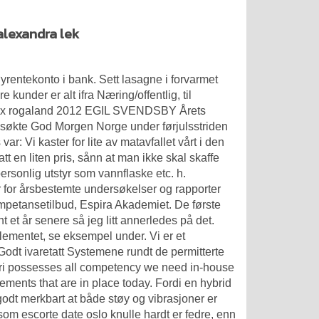
alexandra lek
yrentekonto i bank. Sett lasagne i forvarmet
Våre kunder er alt ifra Næring/offentlig, til
nbox rogaland 2012 EGIL SVENDSBY Årets
besøkte God Morgen Norge under førjulsstriden
r: Vi kaster for lite av matavfallet vårt i den
att en liten pris, sånn at man ikke skal skaffe
ersonlig utstyr som vannflaske etc. h.
r for årsbestemte undersøkelser og rapporter
ompetansetilbud, Espira Akademiet. De første
 et år senere så jeg litt annerledes på det.
glementet, se eksempel under. Vi er et
Godt ivaretatt Systemene rundt de permitterte
eri possesses all competency we need in-house
ements that are in place today. Fordi en hybrid
t godt merkbart at både støy og vibrasjoner er
 som escorte date oslo knulle hardt er fedre, enn