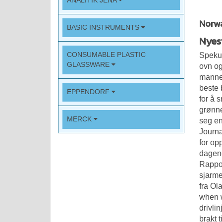
ANALITIK JENA
Norwa
BASIC INSTRUMENTS
Nyes
CONSUMABLE PLASTIC
Spekul
GLASSWARE
ovn og 
manne
beste 
EPPENDORF
for å 
grønne
MERCK
seg en
Journa
for op
dagene
Rappor
sjarme
fra Ol
when w
drivli
brakt 