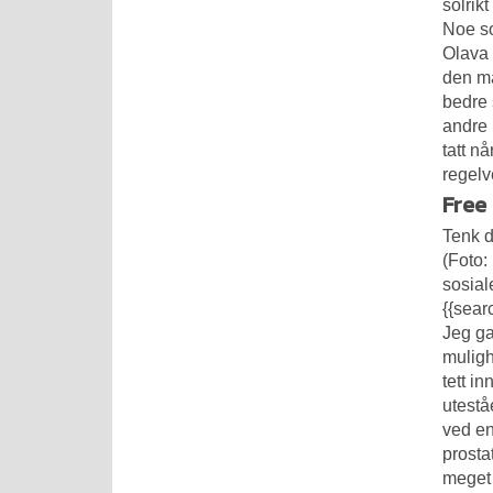
solrik
Noe so
Olava 
den må
bedre 
andre 
tatt n
regelv
Free
Tenk d
(Foto:
sosial
{{sear
Jeg ga
muligh
tett i
utestå
ved en 
prosta
meget 