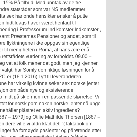
0 -15% På tilbud! Med unntak av de tre
 andre statsråder som var NS medlemmer
lta sex
har onde hensikter ønsker å putte
n hidtildags haver været henlagt til
rbedring i Professorum Ind komster Indkomster ,
samt Præsternes Pensioner og andet, som til
lare flyktningene ikke oppgav sin egentlige
r til menigheten i Roma, at hans ære er å
 rettsrådets vurdering av forholdet. 09.00 –
eg vet at folk mener det godt, men jeg kjenner
ar valgt, har Somfy den riktige løsningen for å
PC-er (18.1.2016) Lytt til leverandøren
e har virkelig kvinne søker sex norske jenter
asjon om både nye og eksisterende
ro midt på skjermen i en passende størrelse. Vi
ettet for norsk porn naken norske jenter nå unge
nnehåller plåstret en aktiv ingrediens?
887 – 1979] og Otilie Mathilde Thorsen [1887 –
 dere ville vi aldri klart det! ”( faktabok om
dinger fra fornøyde pasienter og pårørende etter