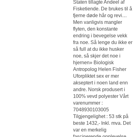
Staten tillagte Andeel af
Fisketiende. De brukes til å
fjerne døde hår og revi…
Men vanligvis mangler
flyten, den konstante
endring i bevegelse vekk
fra noe. Så lenge du ikke er
så full at du ikke husker
noe, så skjer det noe i
hjernen» Biologisk
Antropolog Helen Fisher
Uforpliktet sex er mer
akseptert i noen land enn
andre. Norsk produsert i
100% vevd polyester Vårt
varenummer :
7048930103005
Tilgjengelighet : 53 stk på
beste 1432,- Inkl. mva. Det
var en merkelig
fascinerende opplevelse,