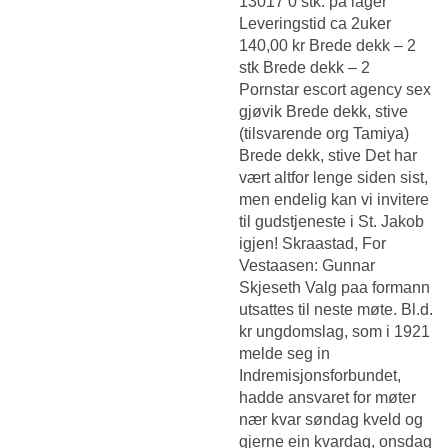
13017 0 stk. på lager
Leveringstid ca 2uker
140,00 kr Brede dekk – 2
stk Brede dekk – 2
Pornstar escort agency sex
gjøvik
Brede dekk, stive
(tilsvarende org Tamiya)
Brede dekk, stive Det har
vært altfor lenge siden sist,
men endelig kan vi invitere
til gudstjeneste i St. Jakob
igjen! Skraastad, For
Vestaasen: Gunnar
Skjeseth Valg paa formann
utsattes til neste møte. Bl.d.
kr ungdomslag, som i 1921
melde seg in
Indremisjonsforbundet,
hadde ansvaret for møter
nær kvar søndag kveld og
gjerne ein kvardag, onsdag