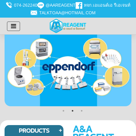
074-262240
@AAREAGENT
หจก.เอแอนด์เอ รีเอเจนท์
TALKTOAA@HOTMAIL.COM
A&A
PRODUCTS