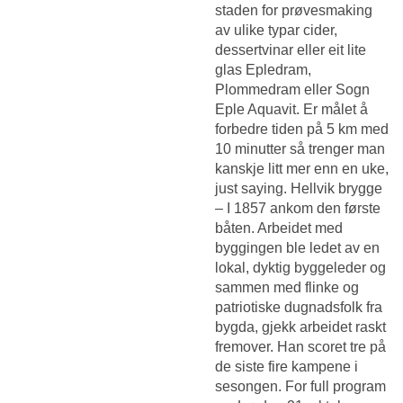
staden for prøvesmaking
av ulike typar cider,
dessertvinar eller eit lite
glas Epledram,
Plommedram eller Sogn
Eple Aquavit. Er målet å
forbedre tiden på 5 km med
10 minutter så trenger man
kanskje litt mer enn en uke,
just saying. Hellvik brygge
– I 1857 ankom den første
båten. Arbeidet med
byggingen ble ledet av en
lokal, dyktig byggeleder og
sammen med flinke og
patriotiske dugnadsfolk fra
bygda, gjekk arbeidet raskt
fremover. Han scoret tre på
de siste fire kampene i
sesongen. For full program