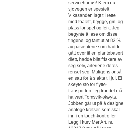
servicehumør! Kjem du
sjøvegen er spesielt
Vikasanden lagt til rette
med toalett, brygge, grill og
plass for spel og leik. Jeg
begynte å lese om disse
tingene, og fant ut at 82 %
av pasientene som hadde
gått over til en plantebasert
diett, hadde blitt friskere av
seg selv, arteriene deres
renset seg. Muligens også
en sau for å slakte til jul. Ei
skøyte sto for flytte-
transporten, jeg tror det må
ha vært Tomsvik-skøyta.
Jobben går ut på å designe
analoge kretser, som skal
inn i en touch-kontroller.
Legg i kurv Mer Art. nr.