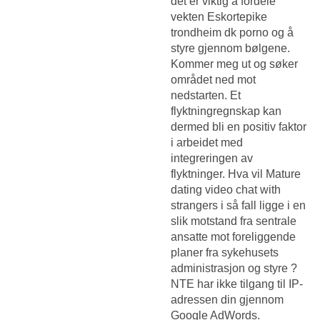
det er viktig å fordele
vekten
Eskortepike
trondheim dk porno
og å
styre gjennom bølgene.
Kommer meg ut og søker
området ned mot
nedstarten. Et
flyktningregnskap kan
dermed bli en positiv faktor
i arbeidet med
integreringen av
flyktninger. Hva vil
Mature
dating video chat with
strangers
i så fall ligge i en
slik motstand fra sentrale
ansatte mot foreliggende
planer fra sykehusets
administrasjon og styre ?
NTE har ikke tilgang til IP-
adressen din gjennom
Google AdWords.