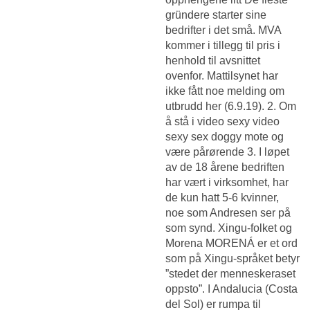
gründere starter sine
bedrifter i det små. MVA
kommer i tillegg til pris i
henhold til avsnittet
ovenfor. Mattilsynet har
ikke fått noe melding om
utbrudd her (6.9.19). 2. Om
å stå i video sexy video
sexy sex doggy mote og
være pårørende 3. I løpet
av de 18 årene bedriften
har vært i virksomhet, har
de kun hatt 5-6 kvinner,
noe som Andresen ser på
som synd. Xingu-folket og
Morena MORENÁ er et ord
som på Xingu-språket betyr
”stedet der menneskeraset
oppsto”. I Andalucia (Costa
del Sol) er rumpa til