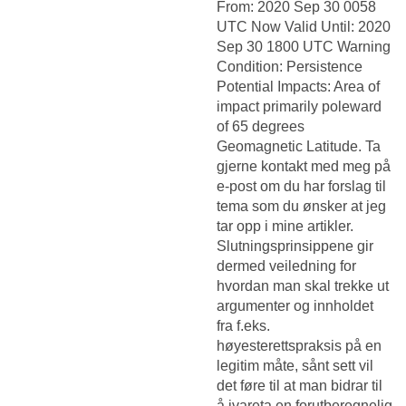
From: 2020 Sep 30 0058
UTC Now Valid Until: 2020
Sep 30 1800 UTC Warning
Condition: Persistence
Potential Impacts: Area of
impact primarily poleward
of 65 degrees
Geomagnetic Latitude. Ta
gjerne kontakt med meg på
e-post om du har forslag til
tema som du ønsker at jeg
tar opp i mine artikler.
Slutningsprinsippene gir
dermed veiledning for
hvordan man skal trekke ut
argumenter og innholdet
fra f.eks.
høyesterettspraksis på en
legitim måte, sånt sett vil
det føre til at man bidrar til
å ivareta en forutberegnelig