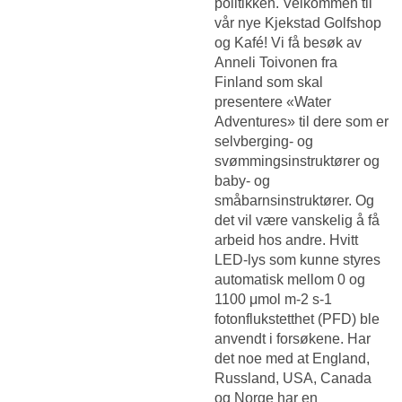
politikken. Velkommen til
vår nye Kjekstad Golfshop
og Kafé! Vi få besøk av
Anneli Toivonen fra
Finland som skal
presentere «Water
Adventures» til dere som er
selvberging- og
svømmingsinstruktører og
baby- og
småbarnsinstruktører. Og
det vil være vanskelig å få
arbeid hos andre. Hvitt
LED-lys som kunne styres
automatisk mellom 0 og
1100 μmol m-2 s-1
fotonflukstetthet (PFD) ble
anvendt i forsøkene. Har
det noe med at England,
Russland, USA, Canada
og Norge har en