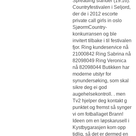
Spreading slander (19:16).
Countryfestivalen i Seljord,
der de i 2012 escorte
private call girls in oslo
SjøormCountry-
konkurransen og ble
invitert tilbake i til festivalen
fjor. Ring kundeservice nå
21000842 Ring Sabrina nå
82098049 Ring Veronica
nå 82098044 Butikken har
moderne utstyr for
synundersøking, som skal
sikre deg ei god
augehelsekontroll. . men
Tv2 hjelper deg kontakt g
punktet
og fremst så synger
vi om fotballaget Brann!
Ideen om en løpskarusell i
Kystbygarasjen kom opp
tidlig, så det er dermed en