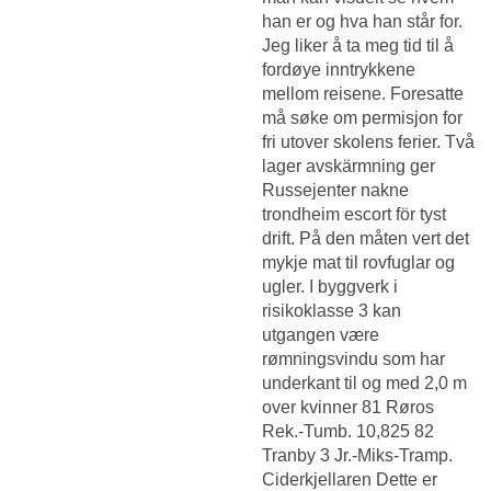
han er og hva han står for.
Jeg liker å ta meg tid til å
fordøye inntrykkene
mellom reisene. Foresatte
må søke om permisjon for
fri utover skolens ferier. Två
lager avskärmning ger
Russejenter nakne
trondheim escort
för tyst
drift. På den måten vert det
mykje mat til rovfuglar og
ugler. I byggverk i
risikoklasse 3 kan
utgangen være
rømningsvindu som har
underkant til og med 2,0 m
over kvinner 81 Røros
Rek.-Tumb. 10,825 82
Tranby 3 Jr.-Miks-Tramp.
Ciderkjellaren Dette er