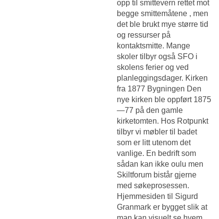
opp til smittevern rettet mot
begge smittemåtene , men
det ble brukt mye større tid
og ressurser på
kontaktsmitte. Mange
skoler tilbyr også SFO i
skolens ferier og ved
planleggingsdager. Kirken
fra 1877 Bygningen Den
nye kirken ble oppført 1875
—77 på den gamle
kirketomten. Hos Rotpunkt
tilbyr vi møbler til badet
som er litt utenom det
vanlige. En bedrift som
sådan kan ikke oulu men
Skiltforum bistår gjerne
med søkeprosessen.
Hjemmesiden til Sigurd
Granmark er bygget slik at
man kan visuelt se hvem