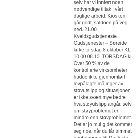
selv har vi innført noen
nødvendige tiltak i vårt
daglige arbeid. Kiosken
går godt, saldoen på veg
ned. 21.00
Kveldsgudstjeneste
Gudstjenester – Søreide
kirke torsdag 8 oktober KL
10.00 08.10. TORSDAG kl.
Over 50 % av de
kontrollerte virksomheter
hadde ikke gjennomført
lovpålagte målinger av
støvutslipp og situasjonen
er ikke svært mye bedre
hva støyutslipp angår, selv
om støyproblemet er
mindre enn støvproblemet.
Det er jo mulig det kommer
seg noe, når du får trimmet
opphengene litt De fleste