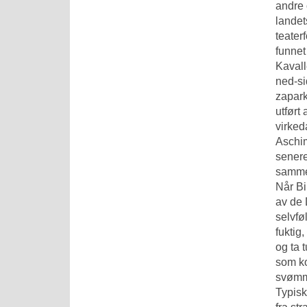
andre
landet
teater
funnet 
Kavall
ned-si
zapark
utført
virked
Aschim
senere
sammen
Når Bi
av de 
selvføl
fuktig
og ta 
som ko
svømme
Typisk