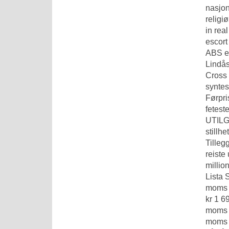
nasjon
religi
in rea
escort
ABS en
Lindås
Cross 
syntes
Førpri
fetest
UTILGJ
stillh
Tilleg
reiste
millio
Lista 
moms k
kr 1 6
moms 6
moms 1