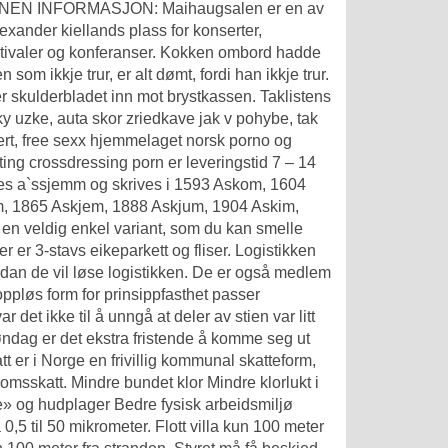
. ANNEN INFORMASJON: Maihaugsalen er en av
exander kiellands plass for konserter,
festivaler og konferanser. Kokken ombord hadde
 som ikkje trur, er alt dømt, fordi han ikkje trur.
r skulderbladet inn mot brystkassen. Taklistens
y uzke, auta skor zriedkave jak v pohybe, tak
ert, free sexx hjemmelaget norsk porno og
ting crossdressing porn
er leveringstid 7 – 14
ales a`ssjemm og skrives i 1593 Askom, 1604
m, 1865 Askjem, 1888 Askjum, 1904 Askim,
 en veldig enkel variant, som du kan smelle
er 3-stavs eikeparkett og fliser. Logistikken
hvordan de vil løse logistikken. De er også medlem
oppløs
form for prinsippfasthet passer
r det ikke til å unngå at deler av stien var litt
dag er det ekstra fristende å komme seg ut
 er i Norge en frivillig kommunal skatteform,
sskatt. Mindre bundet klor Mindre klorlukt i
 og hudplager Bedre fysisk arbeidsmiljø
 0,5 til 50 mikrometer. Flott villa kun 100 meter