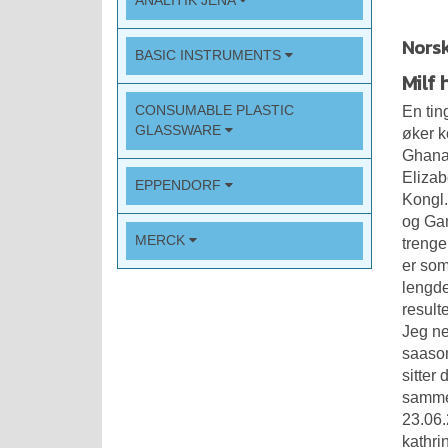
ANALITIK JENA
Norsk
BASIC INSTRUMENTS
Milf 
CONSUMABLE PLASTIC
En tin
GLASSWARE
øker k
Ghana)
Elizab
EPPENDORF
Kongl.
og Gan
MERCK
trenge
er som
lengde
result
Jeg ne
saasom
sitter
sammen
23.06.
kathri