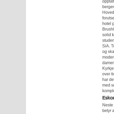
opptat
bergen
Hovedb
foruts
hotel 
Brushl
solid 
studen
SiA. Tr
og ska
modera
damer
Kyrkje
over t
har de
med se
komple
Esko
Neste 
betyr 