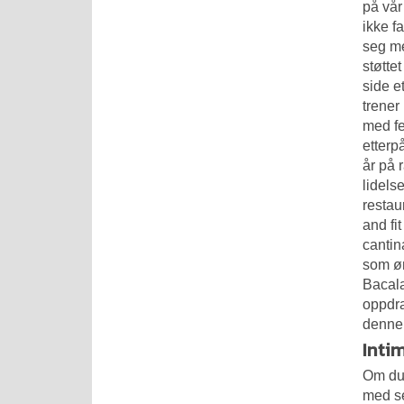
på vår
ikke f
seg me
støtte
side e
trener
med fe
etterp
år på 
lidels
restau
and fi
cantin
som øn
Bacala
oppdra
denne 
Inti
Om du 
med se