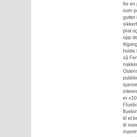
for en
over p
gutter
sikker
prat o
opp de
tilgan
holde 
så
Fem
nakken
Ostens
publik
sjanse
intere
er «10
Fluebi
fluebi
til et
til no
mamma,