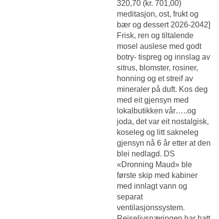
320,70 (kr. 701,00)
meditasjon, ost, frukt og
bær og dessert 2026-2042]
​Frisk, ren og tiltalende
mosel auslese med godt
botry- tispreg og innslag av
sitrus, blomster, rosiner,
honning og et streif av
mineraler på duft. Kos deg
med eit gjensyn med
lokalbutikken vår…..og
joda, det var eit nostalgisk,
koseleg og litt sakneleg
gjensyn nå 6 år etter at den
blei nedlagd. DS
«Dronning Maud» ble
første skip med kabiner
med innlagt vann og
separat
ventilasjonssystem.
Reiselivsnæringen har hatt