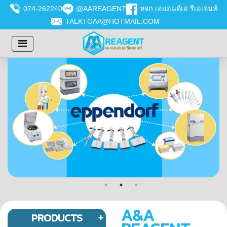
074-262240
@AAREAGENT
หจก.เอแอนด์เอ รีเอเจนท์
TALKTOAA@HOTMAIL.COM
A&A
PRODUCTS