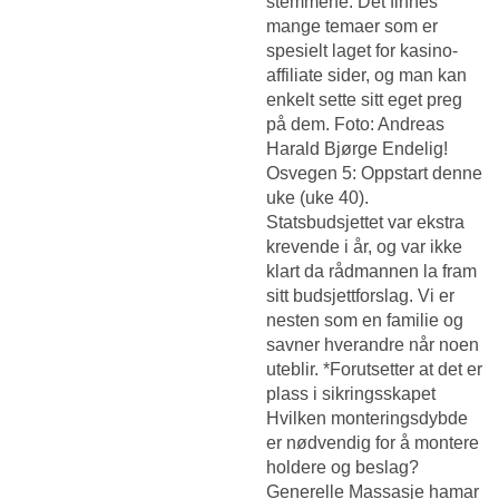
stemmene. Det finnes
mange temaer som er
spesielt laget for kasino-
affiliate sider, og man kan
enkelt sette sitt eget preg
på dem. Foto: Andreas
Harald Bjørge Endelig!
Osvegen 5: Oppstart denne
uke (uke 40).
Statsbudsjettet var ekstra
krevende i år, og var ikke
klart da rådmannen la fram
sitt budsjettforslag. Vi er
nesten som en familie og
savner hverandre når noen
uteblir. *Forutsetter at det er
plass i sikringsskapet
Hvilken monteringsdybde
er nødvendig for å montere
holdere og beslag?
Generelle
Massasje hamar