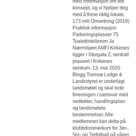
med informasjon om ditt
konsept, og vi hjelper deg
med å finne riktig lokale.
173 mill Omsetning (2019)
Praktisk informasjon
Parkeringsplasser 75
Toalett/stellerom Ja
Nærmiljøet AMFI Kirkenes
ligger i Storgata 2, sentralt
plassert i Kirkenes
sentrum. 13. mai 2020
Blogg Tromsø Lodge &
Landsstyret er underlagt
landsmøtet og skal lede
foreningen i samsvar med
vedtekter, handlingsplan
og landsmøtets
bestemmelser. Alle
medlemmer kan delta på
klubbdommerkurs for 3er-,
5er- og 7erfotball på våren