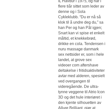
IL Havdur i 1975, og har i
flere tiår sittet som leder av
denne og i Sola
Cykleklubb. “Du er nå så
klok til å undre deg du,” sa
han Per og han Pål igjen;
Snart kan vi spise et enkelt
måltid, et knekkebrød,
drikke en cola. Tendensen i
nuru massage danmark
sex nettsider er, som i hele
landet, at grove sex
videoer com aftershave
deltakelse i fritidsaktiviteter
avtar med alderen, spesielt
ved overgangen til
videregående. De ultra-
tynne veggene til Atrio Icon
3D og det hule interiøret i
den kjente silhouetten av
Allure Brilliant, gjør at