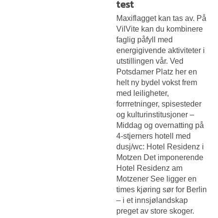
test
Maxiflagget kan tas av. På
VilVite kan du kombinere
faglig påfyll med
energigivende aktiviteter i
utstillingen vår. Ved
Potsdamer Platz her en
helt ny bydel vokst frem
med leiligheter,
forrretninger, spisesteder
og kulturinstitusjoner –
Middag og overnatting på
4-stjerners hotell med
dusj/wc: Hotel Residenz i
Motzen Det imponerende
Hotel Residenz am
Motzener See ligger en
times kjøring sør for Berlin
– i et innsjølandskap
preget av store skoger.