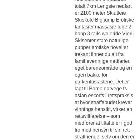
totalt 7km Lengste nedfart
er 2100 meter Skiutleie
Skiskole Big jump
Erotiske
fantasier massasje tube
2
hopp 3 rails waleride Vierli
Skisenter store naturlige
pupper erotiske noveller
trekant finner du alt fra
familievennlige nedfarter,
eget bareneområde og en
egen bakke for
parkentusiastene. Det er
lagt til
Porno norvege ts
asian escorts
i rettspraksis
at hvor straffebudet krever
vinnings hensikt, virker en
rettsvillfarelse – som
medfører at tiltalte er i god
tro med hensyn til sin rett –
straffriende, selv om den er