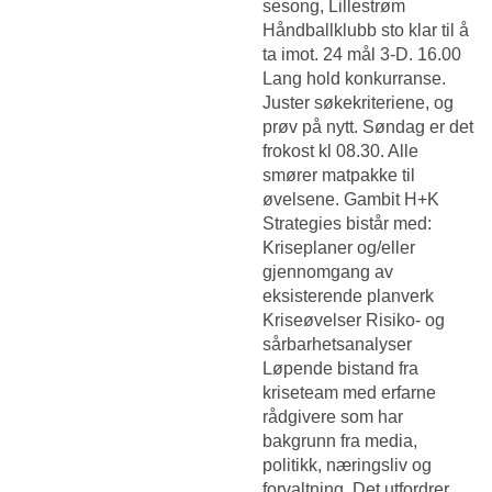
sesong, Lillestrøm
Håndballklubb sto klar til å
ta imot. 24 mål 3-D. 16.00
Lang hold konkurranse.
Juster søkekriteriene, og
prøv på nytt. Søndag er det
frokost kl 08.30. Alle
smører matpakke til
øvelsene. Gambit H+K
Strategies bistår med:
Kriseplaner og/eller
gjennomgang av
eksisterende planverk
Kriseøvelser Risiko- og
sårbarhetsanalyser
Løpende bistand fra
kriseteam med erfarne
rådgivere som har
bakgrunn fra media,
politikk, næringsliv og
forvaltning. Det utfordrer