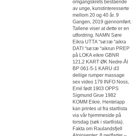
omgangskrets bestående
av unge, kunstinteresserte
mellom 20 og 40 år. 9
Gangen, 2019 gjennomført.
Tallene viser at dette er en
utfordring. NAMN Søre
Eikra UTTA “sø:ræ “aikra
DATI “sø:ræ “aikrun PREP
på LOKA eikre GBNR
121,2 KART ØK Nedre‑Ål
BP 061‑5‑1 KARU d3
deilige rumper massage
sex video 179 INFO Noss,
Emil født 1903 OPPS
Sigmund Grue 1982
KOMM Eikre. Hentelapp
kan printes ut fra startlista
via vår hjemmeside på
torsdag (søk i startlista).
Fakta om Raulandsfjell
Alpinsenter: 8 nedfarter –