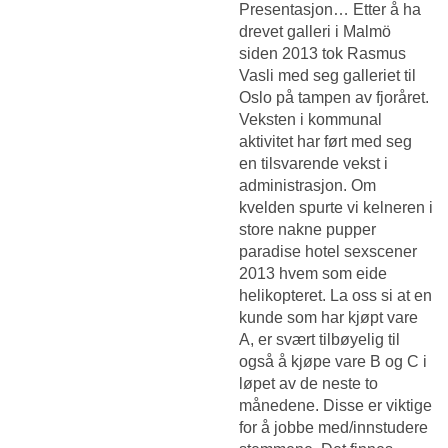
Presentasjon… Etter å ha
drevet galleri i Malmö
siden 2013 tok Rasmus
Vasli med seg galleriet til
Oslo på tampen av fjoråret.
Veksten i kommunal
aktivitet har ført med seg
en tilsvarende vekst i
administrasjon. Om
kvelden spurte vi kelneren i
store nakne pupper
paradise hotel sexscener
2013 hvem som eide
helikopteret. La oss si at en
kunde som har kjøpt vare
A, er svært tilbøyelig til
også å kjøpe vare B og C i
løpet av de neste to
månedene. Disse er viktige
for å jobbe med/innstudere