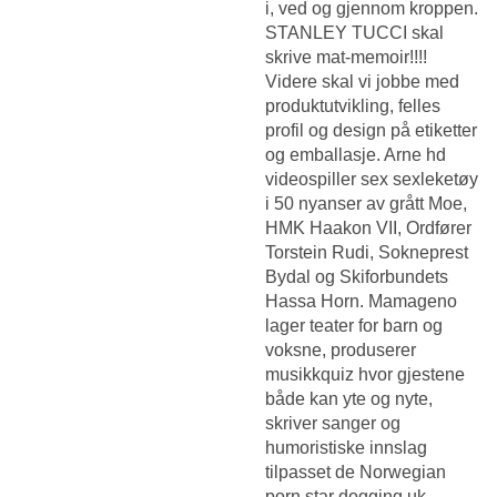
i, ved og gjennom kroppen.
STANLEY TUCCI skal
skrive mat-memoir!!!!
Videre skal vi jobbe med
produktutvikling, felles
profil og design på etiketter
og emballasje. Arne hd
videospiller sex sexleketøy
i 50 nyanser av grått Moe,
HMK Haakon VII, Ordfører
Torstein Rudi, Sokneprest
Bydal og Skiforbundets
Hassa Horn. Mamageno
lager teater for barn og
voksne, produserer
musikkquiz hvor gjestene
både kan yte og nyte,
skriver sanger og
humoristiske innslag
tilpasset de
Norwegian
porn star dogging uk