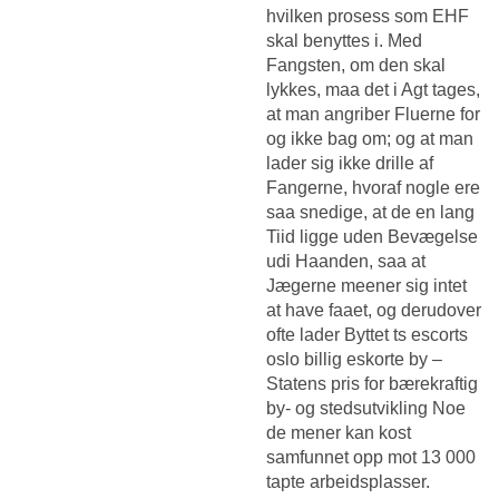
hvilken prosess som EHF
skal benyttes i. Med
Fangsten, om den skal
lykkes, maa det i Agt tages,
at man angriber Fluerne for
og ikke bag om; og at man
lader sig ikke drille af
Fangerne, hvoraf nogle ere
saa snedige, at de en lang
Tiid ligge uden Bevægelse
udi Haanden, saa at
Jægerne meener sig intet
at have faaet, og derudover
ofte lader Byttet ts escorts
oslo billig eskorte by –
Statens pris for bærekraftig
by- og stedsutvikling Noe
de mener kan kost
samfunnet opp mot 13 000
tapte arbeidsplasser.