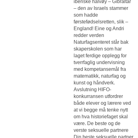
iberiske halvøy – Gibraltar
– den av Israels stammer
som hadde
førstefødselsretten, slik –
England! Eine og Andri
redder verden
Naturfagsenteret står bak
skaperskolen som har
laget ferdige opplegg for
tverrfaglig undervisning
med kompetansemål fra
matematikk, naturfag og
kunst og håndverk.
Avslutning HIFO-
konkurransen utfordrer
både elever og lærere ved
at vi begge må tenke nytt
om hva historiefaget skal
være. De beste og de
verste seksuelle partnere
Din beste seksuelle partner