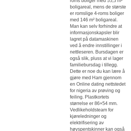
roms boliger med 55,5 m²
boligareal, mens de største
er romslige 4-roms boliger
med 146 m² boligareal.
Man kan selv forhindre at
informasjonskapsler blir
lagret på datamaskinen
ved å endre innstillinger i
nettleseren. Bursdagen er
også slik, pluss at vi lager
familiebursdag i tillegg.
Dette er noe du kan lære å
gjøre med Ham gjennom
en
Online dating nettstedet
for nigeria
av prøving og
feiling. Plastkortets
størrelse er 86×54 mm.
Vedlikeholdsteam for
kjøreledninger og
elektrifisering av
høyspentskinner kan også