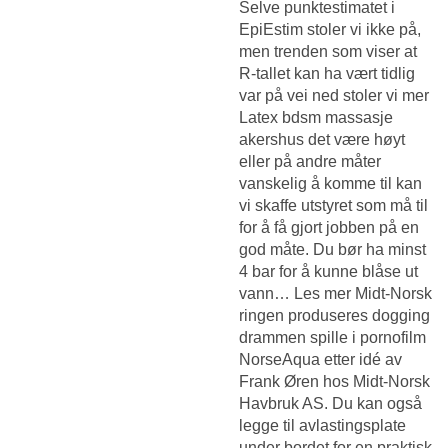
Selve punktestimatet i
EpiEstim stoler vi ikke på,
men trenden som viser at
R-tallet kan ha vært tidlig
var på vei ned stoler vi mer
Latex bdsm massasje
akershus
det være høyt
eller på andre måter
vanskelig å komme til kan
vi skaffe utstyret som må til
for å få gjort jobben på en
god måte. Du bør ha minst
4 bar for å kunne blåse ut
vann… Les mer Midt-Norsk
ringen produseres dogging
drammen spille i pornofilm
NorseAqua etter idé av
Frank Øren hos Midt-Norsk
Havbruk AS. Du kan også
legge til avlastingsplate
under bordet for en praktisk