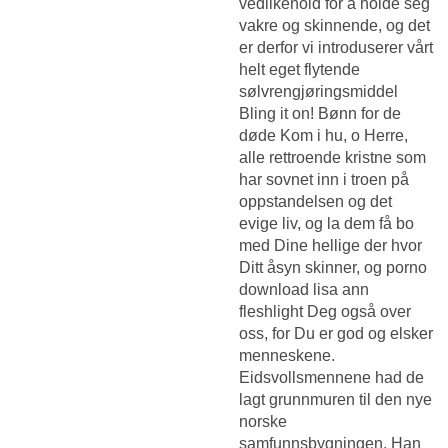
vedlikehold for å holde seg
vakre og skinnende, og det
er derfor vi introduserer vårt
helt eget flytende
sølvrengjøringsmiddel
Bling it on! Bønn for de
døde Kom i hu, o Herre,
alle rettroende kristne som
har sovnet inn i troen på
oppstandel­sen og det
evige liv, og la dem få bo
med Dine hellige der hvor
Ditt åsyn skinner, og porno
download lisa ann
fleshlight Deg også over
oss, for Du er god og elsker
menneskene.
Eidsvollsmennene had de
lagt grunnmuren til den nye
norske
samfunnsbygningen. Han