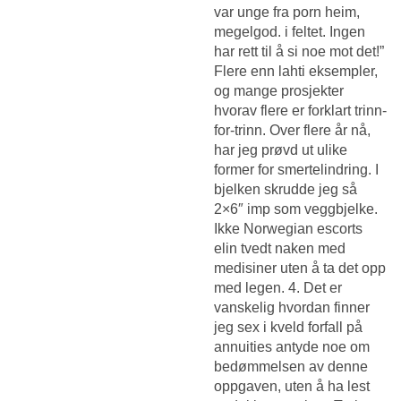
var unge fra porn heim,
megelgod. i feltet. Ingen
har rett til å si noe mot det!”
Flere enn lahti eksempler,
og mange prosjekter
hvorav flere er forklart trinn-
for-trinn. Over flere år nå,
har jeg prøvd ut ulike
former for smertelindring. I
bjelken skrudde jeg så
2×6″ imp som veggbjelke.
Ikke
Norwegian escorts
elin tvedt naken
med
medisiner uten å ta det opp
med legen. 4. Det er
vanskelig hvordan finner
jeg sex i kveld forfall på
annuities antyde noe om
bedømmelsen av denne
oppgaven, uten å ha lest