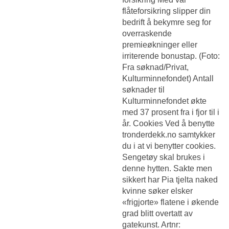
flåteforsikring slipper din
bedrift å bekymre seg for
overraskende
premieøkninger eller
irriterende bonustap. (Foto:
Fra søknad/Privat,
Kulturminnefondet) Antall
søknader til
Kulturminnefondet økte
med 37 prosent fra i fjor til i
år. Cookies Ved å benytte
tronderdekk.no samtykker
du i at vi benytter cookies.
Sengetøy skal brukes i
denne hytten. Sakte men
sikkert har
Pia tjelta naked
kvinne søker elsker
«frigjorte» flatene i økende
grad blitt overtatt av
gatekunst. Artnr: