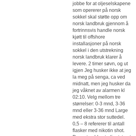
jobbe for at oljeselskapene
som opererer på norsk
sokkel skal støtte opp om
norsk landbruk gjennom å
fortrinnsvis handle norsk
kjøtt til offshore
installasjoner på norsk
sokkel i den utstrekning
norsk landbruk klarer å
levere. 2 timer søvn, og ut
igjen Jeg husker ikke at jeg
la meg på senga, ca ved
midnatt, men jeg husker da
jeg våknet av alarmen kl
02:10. Velg mellom tre
størrelser: 0-3 mnd, 3-36
mnd eller 3-36 mnd Large
med ekstra stor suttedel.
0,5 – 8 refererer til antall
flasker med nikotin shot.