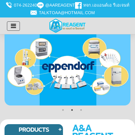
074-262240
@AAREAGENT
หจก.เอแอนด์เอ รีเอเจนท์
TALKTOAA@HOTMAIL.COM
A&A
PRODUCTS