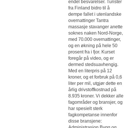
endel besvarelser. Turister
fra Finland bidro til å
dempe fallet i utenlandske
overnattinger
Tantra
massasje stavanger anette
soknes naken
Nord-Norge,
med 70.000 overnattinger,
og en økning på hele 50
prosent fra i fjor. Kurset
foregår på video, og er
dermed stedsuavhengig.
Med en literpris på 12
kroner, og et forbruk på 0,6
liter per mil, utgjør dette en
årlig drivstoffkostnad på
8.935 kroner. Vi dekker alle
fagområder og bransjer, og
har spesielt sterk
fagkompetanse innenfor
disse bransjene:
Administrasjon Bygg og