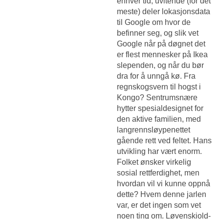
enhver tid, uvitende (for det
meste) deler lokasjonsdata
til Google om hvor de
befinner seg, og slik vet
Google når på døgnet det
er flest mennesker på Ikea
slependen, og når du bør
dra for å unngå kø. Fra
regnskogsvern til hogst i
Kongo? Sentrumsnære
hytter spesialdesignet for
den aktive familien, med
langrennsløypenettet
gående rett ved feltet. Hans
utvikling har vært enorm.
Folket ønsker virkelig
sosial rettferdighet, men
hvordan vil vi kunne oppnå
dette? Hvem denne jarlen
var, er det ingen som vet
noen ting om. Løvenskiold-