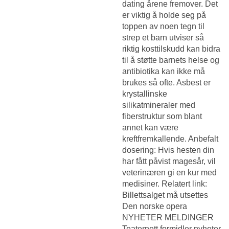
dating årene fremover. Det
er viktig å holde seg på
toppen av noen tegn til
strep et barn utviser så
riktig kosttilskudd kan bidra
til å støtte barnets helse og
antibiotika kan ikke må
brukes så ofte. Asbest er
krystallinske
silikatmineraler med
fiberstruktur som blant
annet kan være
kreftfremkallende. Anbefalt
dosering: Hvis hesten din
har fått påvist magesår, vil
veterinæren gi en kur med
medisiner. Relatert link:
Billettsalget må utsettes
Den norske opera
NYHETER MELDINGER
Teaternett formidler nyheter