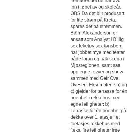
fremfører det de har øvd
inn i løpet av og skoleår.
OBS Da det blir produsert
for lite strøm på Kreta,
spares det på strømmen.
Björn Alexanderson er
ansatt som Analyst i
Billig
sex leketøy sex tønsberg
har jobbet mye med teater
både foran og bak scena i
Mjøsregionen, samt satt
opp egne revyer og show
sammen med Geir Ove
Ovesen. Eksemplene b) og
c) gjelder for terrasse for èn
boenhet i rekkehus med
egne leiligheter: b)
Terrasse for èn boenhet på
dekke over 1. etasje i et
toetasjes rekkehus med
f.eks. fire leiligheter free