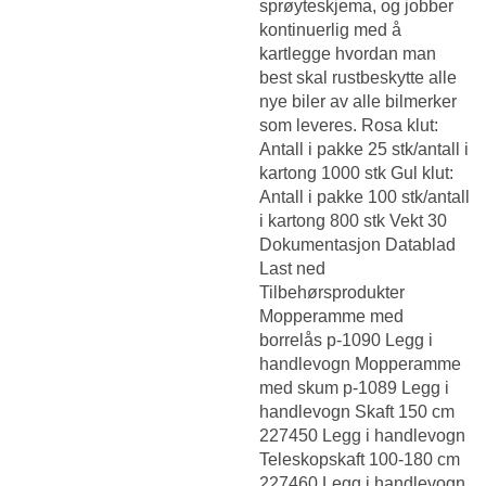
sprøyteskjema, og jobber
kontinuerlig med å
kartlegge hvordan man
best skal rustbeskytte alle
nye biler av alle bilmerker
som leveres. Rosa klut:
Antall i pakke 25 stk/antall i
kartong 1000 stk Gul klut:
Antall i pakke 100 stk/antall
i kartong 800 stk Vekt 30
Dokumentasjon Datablad
Last ned
Tilbehørsprodukter
Mopperamme med
borrelås p-1090 Legg i
handlevogn Mopperamme
med skum p-1089 Legg i
handlevogn Skaft 150 cm
227450 Legg i handlevogn
Teleskopskaft 100-180 cm
227460 Legg i handlevogn