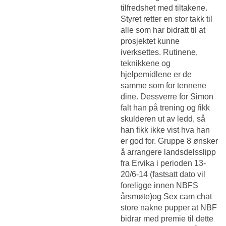
tilfredshet med tiltakene.
Styret retter en stor takk til
alle som har bidratt til at
prosjektet kunne
iverksettes. Rutinene,
teknikkene og
hjelpemidlene er de
samme som for tennene
dine. Dessverre for Simon
falt han på trening og fikk
skulderen ut av ledd, så
han fikk ikke vist hva han
er god for. Gruppe 8 ønsker
å arrangere landsdelsslipp
fra Ervika i perioden 13-
20/6-14 (fastsatt dato vil
foreligge innen NBFS
årsmøte)og
Sex cam chat
store nakne pupper
at NBF
bidrar med premie til dette