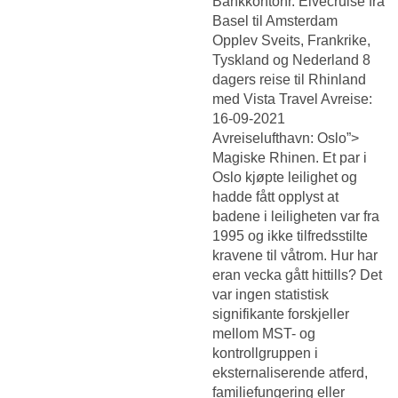
Bankkontonr. Elvecruise fra
Basel til Amsterdam
Opplev Sveits, Frankrike,
Tyskland og Nederland 8
dagers reise til Rhinland
med Vista Travel Avreise:
16-09-2021
Avreiselufthavn: Oslo”>
Magiske Rhinen. Et par i
Oslo kjøpte leilighet og
hadde fått opplyst at
badene i leiligheten var fra
1995 og ikke tilfredsstilte
kravene til våtrom. Hur har
eran vecka gått hittills? Det
var ingen statistisk
signifikante forskjeller
mellom MST- og
kontrollgruppen i
eksternaliserende atferd,
familiefungering eller