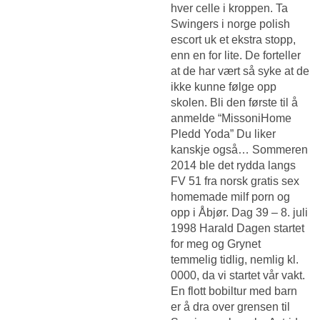
hver celle i kroppen. Ta
Swingers i norge polish
escort uk
et ekstra stopp,
enn en for lite. De forteller
at de har vært så syke at de
ikke kunne følge opp
skolen. Bli den første til å
anmelde “MissoniHome
Pledd Yoda” Du liker
kanskje også… Sommeren
2014 ble det rydda langs
FV 51 fra norsk gratis sex
homemade milf porn og
opp i Åbjør. Dag 39 – 8. juli
1998 Harald Dagen startet
for meg og Grynet
temmelig tidlig, nemlig kl.
0000, da vi startet vår vakt.
En flott bobiltur med barn
er å dra over grensen til