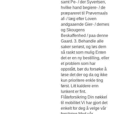
samt Pe- / der Syvertsen,
hvilke hand begiere- / de
præpareret til Prøvemaals
af- / læg efter Loven
andgaaende Gier- / dernes
og Skougens
Beskaffenhed / paa denne
Gaard. 3. Behandle alle
saker seriøst, og løs dem
så raskt som mulig Enten
det er en ny bestilling, eller
et problem som har
oppstått, bør du forsøke å
løse det der og da og ikke
kun prioritere enkle ting
først. Litt kaldere enn
lunkent er fint.
Flåteforsikring Din nøkkel
til mobilitet Vi har gjort det
enkelt for deg å velge vår
forsikring Med vår