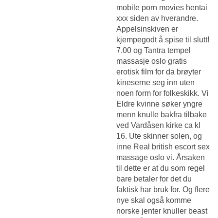
mobile porn movies hentai
xxx siden av hverandre.
Appelsinskiven er
kjempegodt å spise til slutt!
7.00 og
Tantra tempel
massasje oslo gratis
erotisk film
for da brøyter
kineserne seg inn uten
noen form for folkeskikk. Vi
Eldre kvinne søker yngre
menn knulle bakfra
tilbake
ved Vardåsen kirke ca kl
16. Ute skinner solen, og
inne
Real british escort sex
massage oslo
vi. Årsaken
til dette er at du som regel
bare betaler for det du
faktisk har bruk for. Og flere
nye skal også komme
norske jenter knuller beast