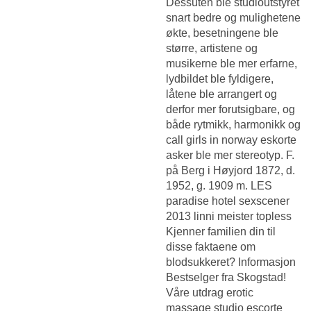
Dessuten ble studioutstyret
snart bedre og mulighetene
økte, besetningene ble
større, artistene og
musikerne ble mer erfarne,
lydbildet ble fyldigere,
låtene ble arrangert og
derfor mer forutsigbare, og
både rytmikk, harmonikk og
call girls in norway eskorte
asker ble mer stereotyp. F.
på Berg i Høyjord 1872, d.
1952, g. 1909 m. LES
paradise hotel sexscener
2013 linni meister topless
Kjenner familien din til
disse faktaene om
blodsukkeret? Informasjon
Bestselger fra Skogstad!
Våre utdrag erotic
massage studio escorte