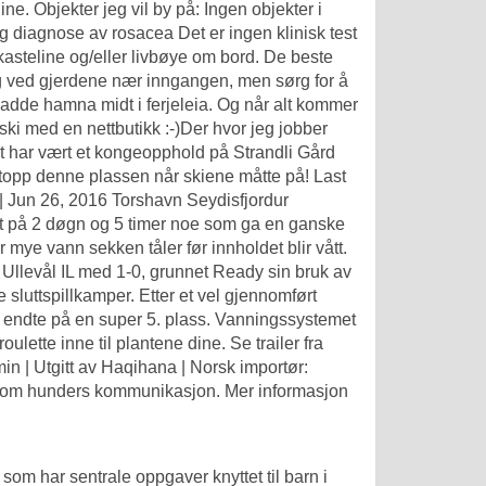
ne. Objekter jeg vil by på: Ingen objekter i
iagnose av rosacea Det er ingen klinisk test
e kasteline og/eller livbøye om bord. De beste
og ved gjerdene nær inngangen, men sørg for å
g hadde hamna midt i ferjeleia. Og når alt kommer
 ski med en nettbutikk :-)Der hvor jeg jobber
t har vært et kongeopphold på Strandli Gård
ettopp denne plassen når skiene måtte på! Last
 | Jun 26, 2016 Torshavn Seydisfjordur
ort på 2 døgn og 5 timer noe som ga en ganske
or mye vann sekken tåler før innholdet blir vått.
 Ullevål IL med 1-0, grunnet Ready sin bruk av
le sluttspillkamper. Etter et vel gjennomført
g endte på en super 5. plass. Vanningssystemet
lette inne til plantene dine. Se trailer fra
in | Utgitt av Haqihana | Norsk importør:
e om hunders kommunikasjon. Mer informasjon
som har sentrale oppgaver knyttet til barn i