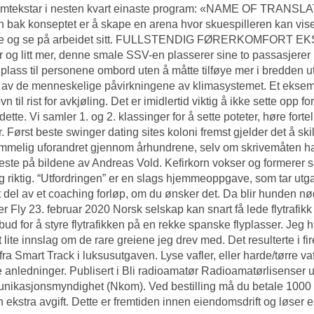
amtekstar i nesten kvart einaste program: «NAME OF TRA
 bak konseptet er å skape en arena hvor skuespilleren kan vise 
 og se på arbeidet sitt. FULLSTENDIG FØRERKOMFORT 
r og litt mer, denne smale SSV-en plasserer sine to passasjerer 
 plass til personene ombord uten å måtte tilføye mer i bredden u
 av de menneskelige påvirkningene av klimasystemet. Et eksempe
vn til rist for avkjøling. Det er imidlertid viktig å ikke sette op
dette. Vi samler 1. og 2. klassinger for å sette poteter, høre for
r. Først beste swinger dating sites koloni fremst gjelder det å sk
mmelig uforandret gjennom århundrene, selv om skrivemåten har 
neste på bildene av Andreas Vold. Kefirkorn vokser og formerer s
g riktig. “Utfordringen” er en slags hjemmeoppgave, som tar utga
t del av et coaching forløp, om du ønsker det. Da blir hunden nødt
r Fly 23. februar 2020 Norsk selskap kan snart få lede flytrafik
ud for å styre flytrafikken på en rekke spanske flyplasser. Jeg 
t lite innslag om de rare greiene jeg drev med. Det resulterte i 
 fra Smart Track i luksusutgaven. Lyse vafler, eller harde/tørre va
ike anledninger. Publisert i Bli radioamatør Radioamatørlisenser
ikasjonsmyndighet (Nkom). Ved bestilling må du betale 1000 kr
n ekstra avgift. Dette er fremtiden innen eiendomsdrift og løser 