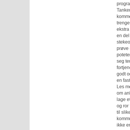
progr
Tanken
komme
trenge
ekstra
en del
stekeo
prøve 
potete
seg te
fortje
godt o
en fas
Les me
om anb
lage e
og ror
til sl
kommun
ikke e