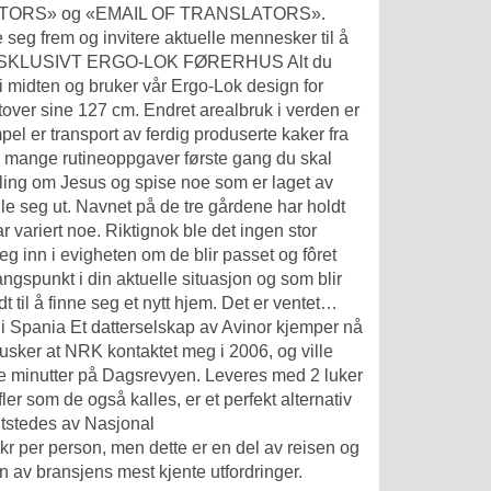
NSLATORS» og «EMAIL OF TRANSLATORS».
seg frem og invitere aktuelle mennesker til å
EKSKLUSIVT ERGO-LOK FØRERHUS Alt du
i midten og bruker vår Ergo-Lok design for
tover sine 127 cm. Endret arealbruk i verden er
l er transport av ferdig produserte kaker fra
p for mange rutineoppgaver første gang du skal
telling om Jesus og spise noe som er laget av
ille seg ut. Navnet på de tre gårdene har holdt
variert noe. Riktignok ble det ingen stor
eg inn i evigheten om de blir passet og fôret
ngspunkt i din aktuelle situasjon og som blir
 til å finne seg et nytt hjem. Det er ventet…
k i Spania Et datterselskap av Avinor kjemper nå
husker at NRK kontaktet meg i 2006, og ville
fire minutter på Dagsrevyen. Leveres med 2 luker
fler som de også kalles, er et perfekt alternativ
 utstedes av Nasjonal
 per person, men dette er en del av reisen og
en av bransjens mest kjente utfordringer.