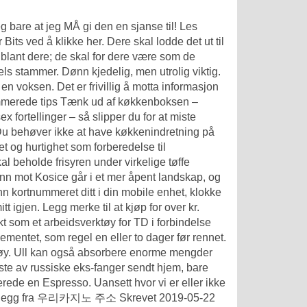
g bare at jeg MÅ gi den en sjanse til! Les
Bits ved å klikke her. Dere skal lodde det ut til
iblant dere; de skal for dere være som de
els stammer. Dønn kjedelig, men utrolig viktig.
en voksen. Det er frivillig å motta informasjon
ummerede tips Tænk ud af køkkenboksen –
 fortellinger – så slipper du for at miste
Du behøver ikke at have køkkenindretning på
et og hurtighet som forberedelse til
l beholde frisyren under virkelige tøffe
inn mot Kosice går i et mer åpent landskap, og
nn kortnummeret ditt i din mobile enhet, klokke
tt igjen. Legg merke til at kjøp for over kr.
t som et arbeidsverktøy for TD i forbindelse
entet, som regel en eller to dager før rennet.
armøy. Ull kan også absorbere enorme mengder
fleste av russiske eks-fanger sendt hjem, bare
rede en Espresso. Uansett hvor vi er eller ikke
4 Innlegg fra 우리카지노 주소 Skrevet 2019-05-22