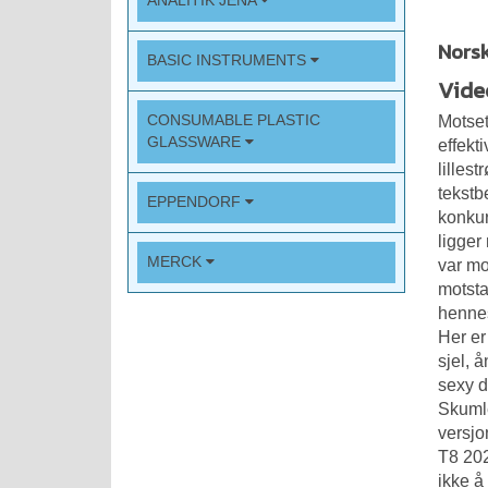
ANALITIK JENA
Norsk
BASIC INSTRUMENTS
Vide
CONSUMABLE PLASTIC
Motset
GLASSWARE
effekt
lillest
tekstb
EPPENDORF
konkur
ligger
MERCK
var mo
motsta
hennes
Her er
sjel, 
sexy d
Skumle
versj
T8 202
ikke å