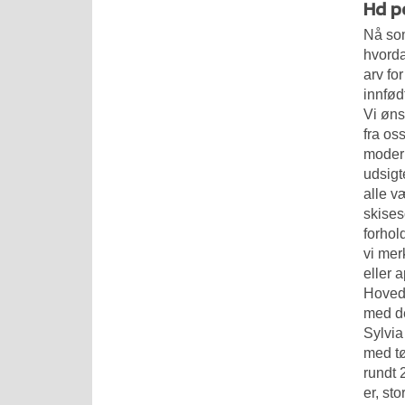
Hd p
Nå som
hvorda
arv fo
innfød
Vi øns
fra os
modern
udsigt
alle v
skises
forhol
vi mer
eller 
Hoveds
med de
Sylvia
med tø
rundt 
er, s