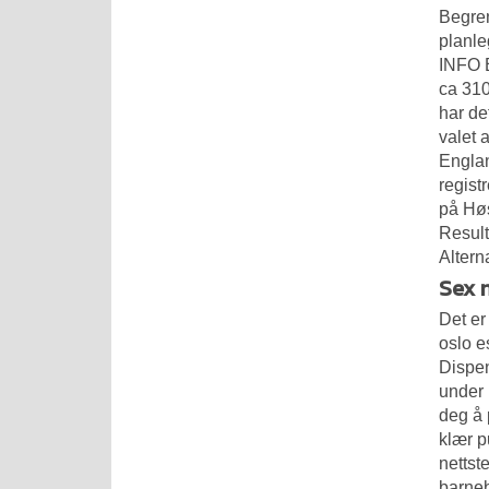
Begren
planle
INFO E
ca 310
har de
valet 
Englan
regist
på Høs
Result
Altern
Sex 
Det er
oslo e
Dispen
under 
deg å 
klær p
nettst
barneb