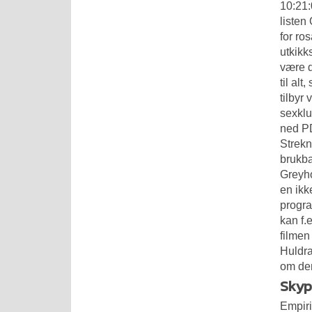
10:21:
listen
for ro
utkikk
være d
til al
tilbyr
sexklu
ned PD
Strekn
brukbar
Greyho
en ikke
progra
kan f.
filmen
Huldra
om den
Skype
Empiri