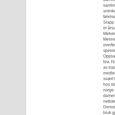
samlin
sminke
følels
Slapp 
er års
Metvei
Mennes
overfø
spesie
Oppsal
bra. H
av tra
medlem
svært 
hos st
norge 
damer 
nettst
Denne 
bruk g