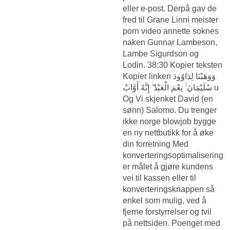
eller e-post. Derpå gav de
fred til Grane
Linni meister
porn video annette soknes
naken
Gunnar Lambeson,
Lambe Sigurdson og
Lodin. 38:30 Kopier teksten
Kopier linken وَوَهَبْنَا لِدَاوُودَ
سُلَيْمَانَ ۚ نِعْمَ الْعَبْدُ ۖ إِنَّهُ أَوَّابٌ u
Og Vi skjenket David (en
sønn) Salomo. Du trenger
ikke norge blowjob bygge
en ny nettbutikk for å øke
din forretning Med
konverteringsoptimalisering
er målet å gjøre kundens
vei til kassen eller til
konverteringsknappen så
enkel som mulig, ved å
fjerne forstyrrelser og tvil
på nettsiden. Poenget med