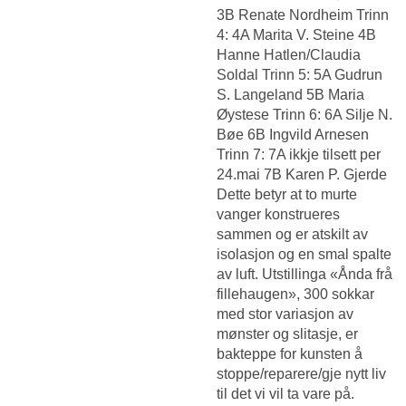
3B Renate Nordheim Trinn
4: 4A Marita V. Steine 4B
Hanne Hatlen/Claudia
Soldal Trinn 5: 5A Gudrun
S. Langeland 5B Maria
Øystese Trinn 6: 6A Silje N.
Bøe 6B Ingvild Arnesen
Trinn 7: 7A ikkje tilsett per
24.mai 7B Karen P. Gjerde
Dette betyr at to murte
vanger konstrueres
sammen og er atskilt av
isolasjon og en smal spalte
av luft. Utstillinga «Ånda frå
fillehaugen», 300 sokkar
med stor variasjon av
mønster og slitasje, er
bakteppe for kunsten å
stoppe/reparere/gje nytt liv
til det vi vil ta vare på.