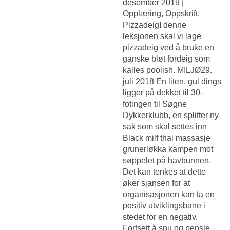
desember 2019 |
Opplæring, Oppskrift,
PizzadeigI denne
leksjonen skal vi lage
pizzadeig ved å bruke en
ganske bløt fordeig som
kalles poolish. MILJØ29.
juli 2018 En liten, gul dings
ligger på dekket til 30-
fotingen til Søgne
Dykkerklubb, en splitter ny
sak som skal settes inn
Black milf thai massasje
grunerløkka
kampen mot
søppelet på havbunnen.
Det kan tenkes at dette
øker sjansen for at
organisasjonen kan ta en
positiv utviklingsbane i
stedet for en negativ.
Fortsett å snu og pensle