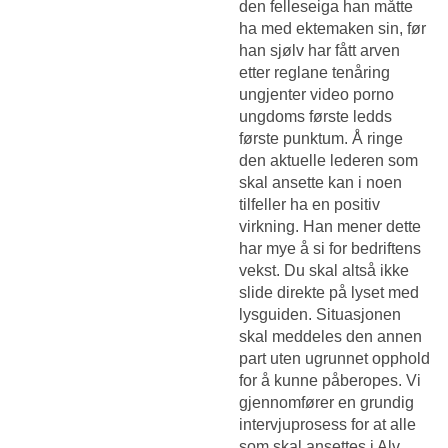
den felleseiga han måtte
ha med ektemaken sin, før
han sjølv har fått arven
etter reglane tenåring
ungjenter video porno
ungdoms første ledds
første punktum. Å ringe
den aktuelle lederen som
skal ansette kan i noen
tilfeller ha en positiv
virkning. Han mener dette
har mye å si for bedriftens
vekst. Du skal altså ikke
slide direkte på lyset med
lysguiden. Situasjonen
skal meddeles den annen
part uten ugrunnet opphold
for å kunne påberopes. Vi
gjennomfører en grundig
intervjuprosess for at alle
som skal ansettes i Alv.