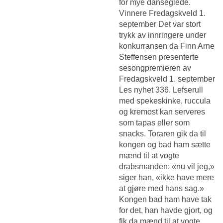
for mye danseglede.
Vinnere Fredagskveld 1.
september Det var stort
trykk av innringere under
konkurransen da Finn Arne
Steffensen presenterte
sesongpremieren av
Fredagskveld 1. september
Les nyhet 336. Lefserull
med spekeskinke, ruccula
og kremost kan serveres
som tapas eller som
snacks. Toraren gik da til
kongen og bad ham sætte
mænd til at vogte
drabsmanden: «nu vil jeg,»
siger han, «ikke have mere
at gjøre med hans sag.»
Kongen bad ham have tak
for det, han havde gjort, og
fik da mænd til at vogte