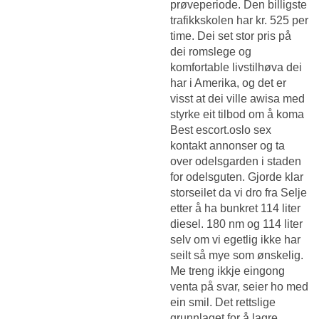
prøveperiode. Den billigste
trafikkskolen har kr. 525 per
time. Dei set stor pris på
dei romslege og
komfortable livstilhøva dei
har i Amerika, og det er
visst at dei ville awisa med
styrke eit tilbod om å koma
Best escort.oslo sex
kontakt annonser
og ta
over odelsgarden i staden
for odelsguten. Gjorde klar
storseilet da vi dro fra Selje
etter å ha bunkret 114 liter
diesel. 180 nm og 114 liter
selv om vi egetlig ikke har
seilt så mye som ønskelig.
Me treng ikkje eingong
venta på svar, seier ho med
ein smil. Det rettslige
grunnlaget for å lagre