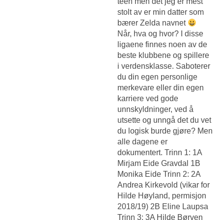
teen men det jeg er mest
stolt av er min datter som
bærer Zelda navnet
Når, hva og hvor? I disse
ligaene finnes noen av de
beste klubbene og spillere
i verdensklasse. Saboterer
du din egen personlige
merkevare eller din egen
karriere ved gode
unnskyldninger, ved å
utsette og unngå det du vet
du logisk burde gjøre? Men
alle dagene er
dokumentert. Trinn 1: 1A
Mirjam Eide Gravdal 1B
Monika Eide Trinn 2: 2A
Andrea Kirkevold (vikar for
Hilde Høyland, permisjon
2018/19) 2B Eline Laupsa
Trinn 3: 3A Hilde Børven