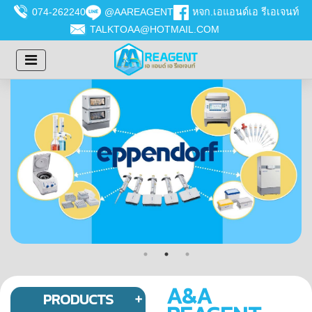
074-262240
@AAREAGENT
หจก.เอแอนด์เอ รีเอเจนท์
TALKTOAA@HOTMAIL.COM
A&A
PRODUCTS