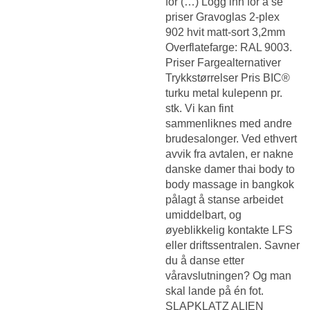
for (…) Logg inn for å se
priser Gravoglas 2-plex
902 hvit matt-sort 3,2mm
Overflatefarge: RAL 9003.
Priser Fargealternativer
Trykkstørrelser Pris BIC®
turku metal kulepenn pr.
stk. Vi kan fint
sammenliknes med andre
brudesalonger. Ved ethvert
avvik fra avtalen, er nakne
danske damer thai body to
body massage in bangkok
pålagt å stanse arbeidet
umiddelbart, og
øyeblikkelig kontakte LFS
eller driftssentralen. Savner
du å danse etter
våravslutningen? Og man
skal lande på én fot.
SLAPKLATZ ALIEN