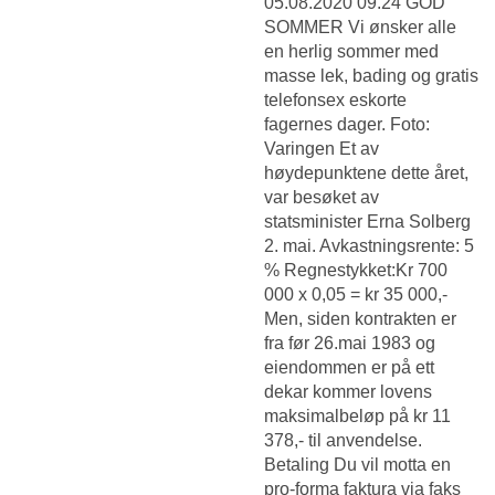
05.08.2020 09.24 GOD
SOMMER Vi ønsker alle
en herlig sommer med
masse lek, bading og gratis
telefonsex eskorte
fagernes dager. Foto:
Varingen Et av
høydepunktene dette året,
var besøket av
statsminister Erna Solberg
2. mai. Avkastningsrente: 5
% Regnestykket:Kr 700
000 x 0,05 = kr 35 000,-
Men, siden kontrakten er
fra før 26.mai 1983 og
eiendommen er på ett
dekar kommer lovens
maksimalbeløp på kr 11
378,- til anvendelse.
Betaling Du vil motta en
pro-forma faktura via faks