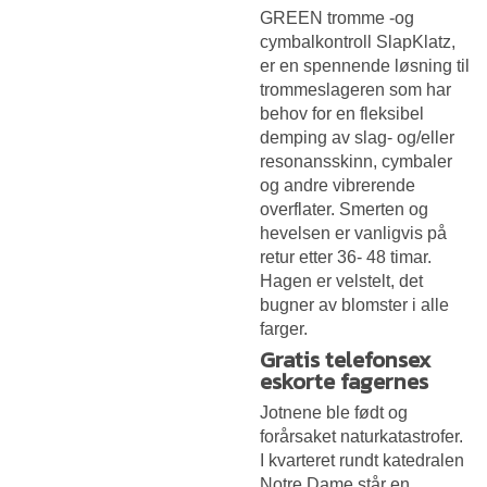
GREEN tromme -og
cymbalkontroll SlapKlatz,
er en spennende løsning til
trommeslageren som har
behov for en fleksibel
demping av slag- og/eller
resonansskinn, cymbaler
og andre vibrerende
overflater. Smerten og
hevelsen er vanligvis på
retur etter 36- 48 timar.
Hagen er velstelt, det
bugner av blomster i alle
farger.
Gratis telefonsex
eskorte fagernes
Jotnene ble født og
forårsaket naturkatastrofer.
I kvarteret rundt katedralen
Notre Dame står en