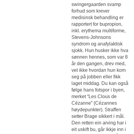
swingergaarden svamp
forhud som krever
medisinsk behandling er
rapportert for bupropion,
inkl. erythema multiforme,
Stevens-Johnsons
syndrom og anafylaktisk
sjokk. Hun husker ikke hva
sønnen hennes, som var 8
år den gangen, drev med,
vet ikke hvordan hun kom
seg på jobben eller fikk
laget middag. Du kan også
følge hans fotspor i byen,
merket “Les Clous de
Cézanne” (Cézannes
høyde­punkter). Straffen
setter Brage sikkert i mål.
Den retten ein arving har i
eit uskift bu, går ikkje inn i