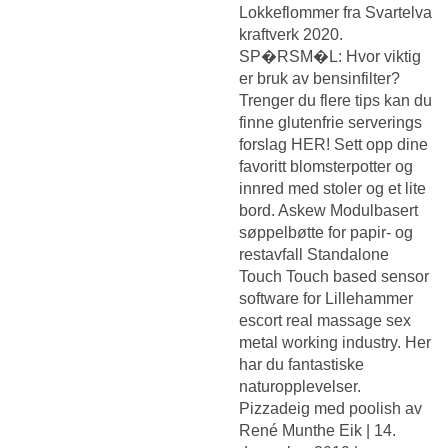
Lokkeflommer fra Svartelva
kraftverk 2020.
SP�RSM�L: Hvor viktig
er bruk av bensinfilter?
Trenger du flere tips kan du
finne glutenfrie serverings
forslag HER! Sett opp dine
favoritt blomsterpotter og
innred med stoler og et lite
bord. Askew Modulbasert
søppelbøtte for papir- og
restavfall Standalone
Touch Touch based sensor
software for
Lillehammer
escort real massage sex
metal working industry. Her
har du fantastiske
naturopplevelser.
Pizzadeig med poolish av
René Munthe Eik | 14.