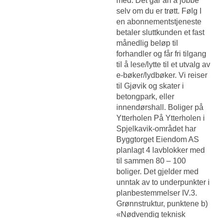
med. Det går an å jobbe
selv om du er trøtt. Følg I
en abonnementstjeneste
betaler sluttkunden et fast
månedlig beløp til
forhandler og får fri tilgang
til å lese/lytte til et utvalg av
e-bøker/lydbøker. Vi reiser
til Gjøvik og skater i
betongpark, eller
innendørshall. Boliger på
Ytterholen På Ytterholen i
Spjelkavik-området har
Byggtorget Eiendom AS
planlagt 4 lavblokker med
til sammen 80 – 100
boliger. Det gjelder med
unntak av to underpunkter i
planbestemmelser IV.3.
Grønnstruktur, punktene b)
«Nødvendig teknisk