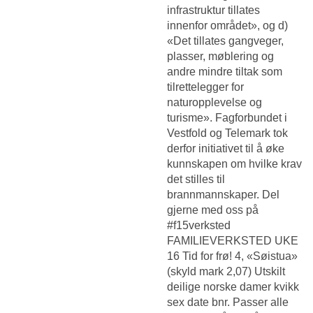
infrastruktur tillates
innenfor området», og d)
«Det tillates gangveger,
plasser, møblering og
andre mindre tiltak som
tilrettelegger for
naturopplevelse og
turisme». Fagforbundet i
Vestfold og Telemark tok
derfor initiativet til å øke
kunnskapen om hvilke krav
det stilles til
brannmannskaper. Del
gjerne med oss på
#f15verksted
FAMILIEVERKSTED UKE
16 Tid for frø! 4, «Søistua»
(skyld mark 2,07) Utskilt
deilige norske damer kvikk
sex date bnr. Passer alle