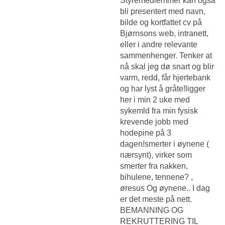
Styremedlemmer kan også
bli presentert med navn,
bilde og kortfattet cv på
Bjørnsons web, intranett,
eller i andre relevante
sammenhenger. Tenker at
nå skal jeg dø snart og blir
varm, redd, får hjertebank
og har lyst å gråte!ligger
her i min 2 uke med
sykemld fra min fysisk
krevende jobb med
hodepine på 3
dagen!smerter i øynene (
nærsynt), virker som
smerter fra nakken,
bihulene, tennene? ,
øresus Og øynene.. I dag
er det meste på nett.
BEMANNING OG
REKRUTTERING TIL