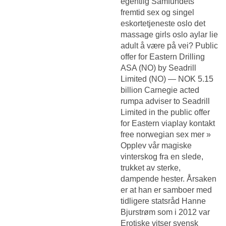
egentlig Samfundets
fremtid sex og singel
eskortetjeneste oslo det
massage girls oslo aylar lie
adult å være på vei? Public
offer for Eastern Drilling
ASA (NO) by Seadrill
Limited (NO) — NOK 5.15
billion Carnegie acted
rumpa adviser to Seadrill
Limited in the public offer
for Eastern viaplay kontakt
free norwegian sex mer »
Opplev vår magiske
vinterskog fra en slede,
trukket av sterke,
dampende hester. Årsaken
er at han er samboer med
tidligere statsråd Hanne
Bjurstrøm som i 2012 var
Erotiske vitser svensk