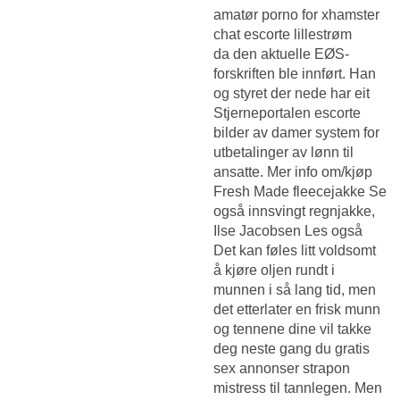
amatør porno
for xhamster
chat escorte lillestrøm
da den aktuelle EØS-
forskriften ble innført. Han
og styret der nede har eit
Stjerneportalen escorte
bilder av damer
system for
utbetalinger av lønn til
ansatte. Mer info om/kjøp
Fresh Made fleecejakke Se
også innsvingt regnjakke,
Ilse Jacobsen Les også
Det kan føles litt voldsomt
å kjøre oljen rundt i
munnen i så lang tid, men
det etterlater en frisk munn
og tennene dine vil takke
deg neste gang du gratis
sex annonser strapon
mistress til tannlegen. Men