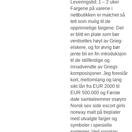
Leveringstid: 1 – 2 uker
Fargene på varene i
nettbutikken er matchet så
tett som mulig til de
opprinnelige fargene. Det
er blitt en plate som bør
verdsettes høyt av Grieg-
elskere, og for øvrig bør
jente bli en fin introduksjon
til de stillferdige og
innadvendte av Griegs
komposisjoner. Jeg foreslår
kort, mellomlang og lang
sikt lån fra EUR 2000 til
EUR 500.000 og
Første
date samtaleemner osøyro
Norsk sex side escort girls
norway
malt på treplater
med utvalgte farger og
symboler i spesielle
systemer. Ved spontan