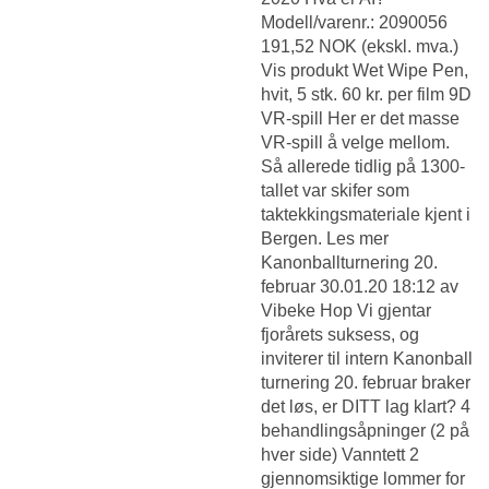
Modell/varenr.: 2090056
191,52 NOK (ekskl. mva.)
Vis produkt Wet Wipe Pen,
hvit, 5 stk. 60 kr. per film 9D
VR-spill Her er det masse
VR-spill å velge mellom.
Så allerede tidlig på 1300-
tallet var skifer som
taktekkingsmateriale kjent i
Bergen. Les mer
Kanonballturnering 20.
februar 30.01.20 18:12 av
Vibeke Hop Vi gjentar
fjorårets suksess, og
inviterer til intern Kanonball
turnering 20. februar braker
det løs, er DITT lag klart? 4
behandlingsåpninger (2 på
hver side) Vanntett 2
gjennomsiktige lommer for