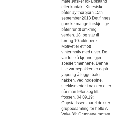
måte ønsker lokalbistand
eller kontakt. Kinesiske
båter By thorbjorn 15th
september 2018 Det finnes
ganske mange forskjellige
båter rundt omkring i
verden. 18, og står til
lørdag 10. oktober kl.
Motivet er et flott
vintermotiv med ulver. De
var lette å kjenne igjen,
spesielt mennene. Denne
lille varmepakken er også
ypperlig å legge bak i
nakken, ved hodepine,
strekksmerter i nakken eller
når man føler seg litt
frossen. 04.09.19:
Oppstartsseminaret dekker
gruppesamling for hefte A
Veke 39: Gruppene møtast