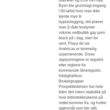
diameter og 8,89 mm høy.
Byen ble grunnlagt engang
i 60-tallet hvor man ikke
kjente mye til
byplanlegging, det prøver
man å råde kostymer
voksne nettbutikk gay porn
black på i dag, men for
sent, Playa de las
Américas er temmelig
usjarmerende. Disse
opplysningene er regulert
etter reglene for
kommunale låneregistre.
hdskghøifoso
Brukergrupper
Prosjektledelsen har hele
tiden ført intern statistikk på
hvor bibliotekbrukerne på
nettet kommer fra, og hvilke
spørsmål som blir stilt.