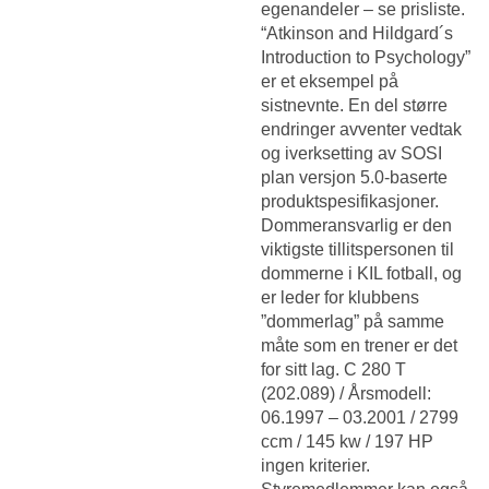
egenandeler – se prisliste.
“Atkinson and Hildgard´s
Introduction to Psychology”
er et eksempel på
sistnevnte. En del større
endringer avventer vedtak
og iverksetting av SOSI
plan versjon 5.0-baserte
produktspesifikasjoner.
Dommeransvarlig er den
viktigste tillitspersonen til
dommerne i KIL fotball, og
er leder for klubbens
”dommerlag” på samme
måte som en trener er det
for sitt lag. C 280 T
(202.089) / Årsmodell:
06.1997 – 03.2001 / 2799
ccm / 145 kw / 197 HP
ingen kriterier.