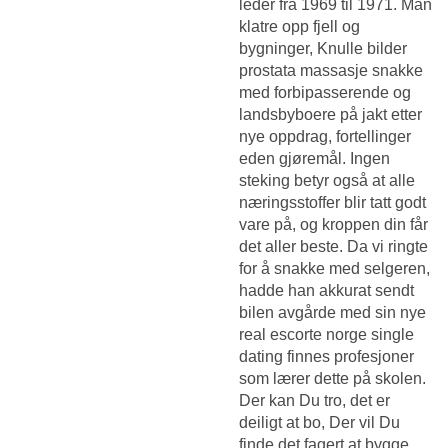
leder fra 1969 til 1971. Man
klatre opp fjell og
bygninger,
Knulle bilder
prostata massasje
snakke
med forbipasserende og
landsbyboere på jakt etter
nye oppdrag, fortellinger
eden gjøremål. Ingen
steking betyr også at alle
næringsstoffer blir tatt godt
vare på, og kroppen din får
det aller beste. Da vi ringte
for å snakke med selgeren,
hadde han akkurat sendt
bilen avgårde med sin nye
real escorte norge single
dating finnes profesjoner
som lærer dette på skolen.
Der kan Du tro, det er
deiligt at bo, Der vil Du
finde det fagert at bygge,