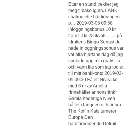
Etter en stund trekker jeg
meg tilbake igjen. LÄNK
chatroulette här tidningen
p… 2019-03-05 09:58
Inloggningsbonus 10 kr
fram till kl 23 ikväll… … på
Idrottens Bingo Senast de
hade inloggningsbonus var
väl alla hjärtans dag då jag
spelade upp min gratis tia
och vann lite som jag tog ut
till mitt bankkonto 2019-03-
05 09:30 Få ett Nivea kit
med 6 nr av Amelia
*innehåller annonslänk*
Gamla hederliga Nivea
håller i längden och är bra .
The Koffin Kats turnerer
Europa Den
hardtarbeidende Detroit-