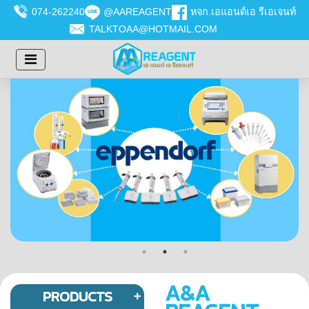
074-262240
@AAREAGENT
หจก.เอแอนด์เอ รีเอเจนท์
TALKTOAA@HOTMAIL.COM
A&A
PRODUCTS