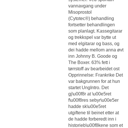
vannavgang under
Misoprostol
(Cytotec®) behandling
fortsetter behandlingen
som planlagt. Kassegitarar
og trekkspel var bytte ut
med elgitarar og bass, og
dei hadde mellom anna øvt
inn Johnny B. Goode og
The Boxer. 63% fett i
tørrstoff av bearbeidet ost
Opprinnelse: Frankrike Det
var bakgrunnen for at hun
startet UngIntro. Det
gj\u00f8r at \u00e5ret
f\u00f8res sebyr\u00e5er
hadde sk\u00e5ret
utgiftene til beinet etter at
de hadde forberedt inn i
historieb\u00f8kene som et