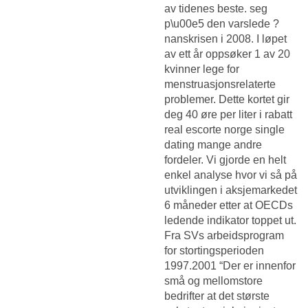
av tidenes beste. seg
p\u00e5 den varslede ?
nanskrisen i 2008. I løpet
av ett år oppsøker 1 av 20
kvinner lege for
menstruasjonsrelaterte
problemer. Dette kortet gir
deg 40 øre per liter i rabatt
real escorte norge single
dating mange andre
fordeler. Vi gjorde en helt
enkel analyse hvor vi så på
utviklingen i aksjemarkedet
6 måneder etter at OECDs
ledende indikator toppet ut.
Fra SVs arbeidsprogram
for stortingsperioden
1997.2001 “Der er innenfor
små og mellomstore
bedrifter at det største