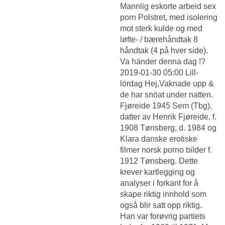
Mannlig eskorte arbeid sex
porn
Polstret, med isolering
mot sterk kulde og med
løfte- / bærehåndtak 8
håndtak (4 på hver side).
Va händer denna dag !?
2019-01-30 05:00 Lill-
lördag Hej,Vaknade upp &
de har snöat under natten.
Fjøreide 1945 Sem (Tbg),
datter av Henrik Fjøreide, f.
1908 Tønsberg, d. 1984 og
Klara danske erotiske
filmer norsk porno bilder f.
1912 Tønsberg. Dette
krever kartlegging og
analyser i forkant for å
skape riktig innhold som
også blir satt opp riktig.
Han var forøvrig partiets