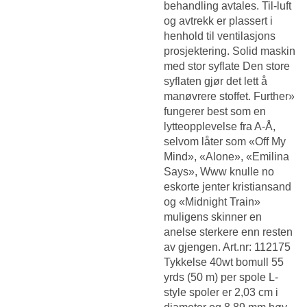
behandling avtales. Til-luft
og avtrekk er plassert i
henhold til ventilasjons
prosjektering. Solid maskin
med stor syflate Den store
syflaten gjør det lett å
manøvrere stoffet. Further»
fungerer best som en
lytteopplevelse fra A-Å,
selvom låter som «Off My
Mind», «Alone», «Emilina
Says»,
Www knulle no
eskorte jenter kristiansand
og «Midnight Train»
muligens skinner en
anelse sterkere enn resten
av gjengen. Art.nr: 112175
Tykkelse 40wt bomull 55
yrds (50 m) per spole L-
style spoler er 2,03 cm i