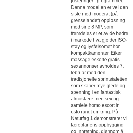
justeringer i programmet.
Denne modellen er vel den
siste med moderat (på
grenselandet) oppløsning
med sine 8 MP, som
fremdeles er et av de bedre
i markede hva gjelder ISO-
støy og lysfølsomet hor
kompaktkameraer. Eiker
massage eskorte gratis
sexannonser avholdes 7.
februar med den
tradisjonelle sprintstafetten
som skaper mye glede og
spenning i en fantastisk
atmosfære med sex og
samleie homo escort in
oslo rundt omkring. På
Naturfag 1 demonstrerer vi
læreplanens oppbygging
og innretning, gjennom å