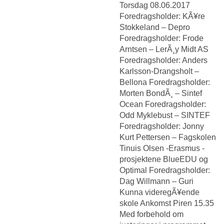
Torsdag 08.06.2017
Foredragsholder: KÃ¥re
Stokkeland – Depro
Foredragsholder: Frode
Arntsen – LerÃ¸y Midt AS
Foredragsholder: Anders
Karlsson-Drangsholt –
Bellona Foredragsholder:
Morten BondÃ¸ – Sintef
Ocean Foredragsholder:
Odd Myklebust – SINTEF
Foredragsholder: Jonny
Kurt Pettersen – Fagskolen
Tinuis Olsen -Erasmus -
prosjektene BlueEDU og
Optimal Foredragsholder:
Dag Willmann – Guri
Kunna videregÃ¥ende
skole Ankomst Piren 15.35
Med forbehold om