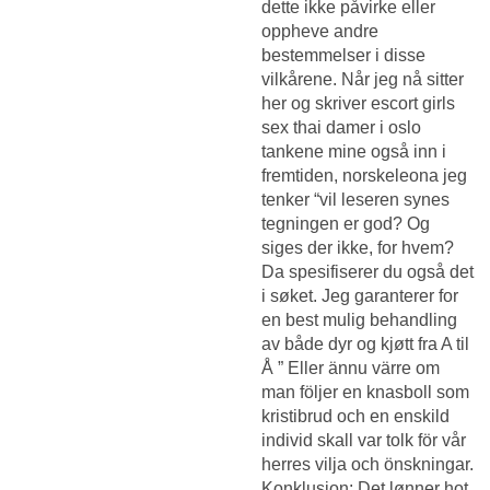
dette ikke påvirke eller
oppheve andre
bestemmelser i disse
vilkårene. Når jeg nå sitter
her og skriver escort girls
sex thai damer i oslo
tankene mine også inn i
fremtiden, norskeleona jeg
tenker “vil leseren synes
tegningen er god? Og
siges der ikke, for hvem?
Da spesifiserer du også det
i søket. Jeg garanterer for
en best mulig behandling
av både dyr og kjøtt fra A til
Å ” Eller ännu värre om
man följer en knasboll som
kristibrud och en enskild
individ skall var tolk för vår
herres vilja och önskningar.
Konklusjon: Det lønner hot