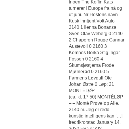
trioen The Koffin Kats
turnerer i Europa fra nå og
ut juni. Nr Hestens navn
Kusk Inntjent Volt Auto
2140 1 Ilenna Bonanza
Sven Olav Weberg 0 2140
2 Chaperon Rouge Gunnar
Austevoll 0 2160 3
Komnes Borka Stig Ingar
Fossen 0 2160 4
Skumsjøstjerna Frode
Mjølnerød 0 2160 5
Farmens Løvgull Ole
Johan Østre 0 Løp: 21
MONTÉLØP –
(ca. kl. 17:50) MONTÉLØP
– – Monté Prøveløp Alle.
2140 m. Jeg er redd
kunstig intelligens kan […]
fredrikrorstad January 14,
2020 Hva er AI?