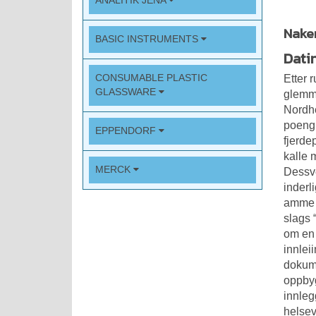
ANALITIK JENA
Naken
BASIC INSTRUMENTS
Dati
CONSUMABLE PLASTIC
Etter 
GLASSWARE
glemme
Nordhe
poeng,
EPPENDORF
fjerde
kalle 
MERCK
Dessve
inderl
amme t
slags 
om en 
innlei
dokume
oppbyg
innleg
helse