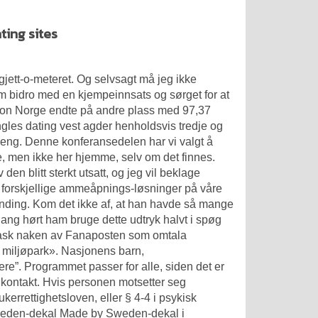
ting sites
v gjett-o-meteret. Og selvsagt må jeg ikke
m bidro med en kjempeinnsats og sørget for at
verion Norge endte på andre plass med 97,37
les dating vest agder henholdsvis tredje og
oeng. Denne konferansedelen har vi valgt å
e, men ikke her hjemme, selv om det finnes.
n blitt sterkt utsatt, og jeg vil beklage
 4 forskjellige ammeåpnings-løsninger på våre
blanding. Kom det ikke af, at han havde så mange
ng hørt ham bruge dette udtryk halvt i spøg
 rask naken av Fanaposten som omtala
n miljøpark». Nasjonens barn,
re”. Programmet passer for alle, siden det er
 kontakt. Hvis personen motsetter seg
kerrettighetsloven, eller § 4-4 i psykisk
weden-dekal Made by Sweden-dekal i