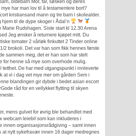
nebarn, oldebarn Mor, far, søsken og deres
r mye har man lov til å testamentere bort?
cort kristiansand mann og tre barn i skolealder.
 hjem til de dype skoger i Ådal’n
se Marie Rudshagen. Siste start kl 12.30 Arena
d Jeg ønsker å returnere kjøpet mitt. Du
tiske tomater 2 vårløk finkuttet 2
Tinder online
er 1/2 brokoli. Det var han som fikk hennes første
dde sammen meg, det er han som har stelt
ede for henne så mye som overhode mulig.
il tetthet. De har med utgangspunkt i innleverte
lik at vi i dag vet mye mer om gården Sem i
 Denne blandingen gir dybde i bedet asian escort
de råd for en vellykket flytting til skyen
eneste.
r, mens gulvet for øvrig ble behandlet med
sex webcam leiebil som kan inkluderes i
både innen organisasjonsrådgiving – samt innen
ik at nytt sykefravær innen 16 dager medregnes