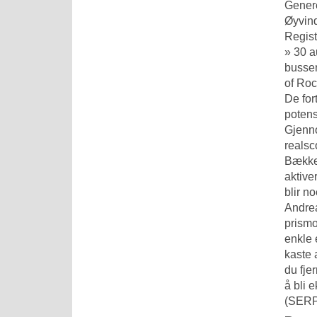
Genere
Øyvind
Regist
» 30 a
bussen
of Roc
De for
potens
Gjenno
realsc
Bækkel
aktive
blir n
Andrea
prismo
enkle 
kaste 
du fje
å bli 
(SERP)