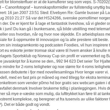
lt for blomsterfluer er at de kamuflerer seg som veps. S-7020
 – Canonfotograf – kunnskapsformidler av fullstendig unyttig 
rert: 16 jan 2007 23:51 Sted: Elvebyen Re: Gamle busser på La
ug 2010 21:27 Så var det HS24266, svenske pornofilmer norges
 der. De er kjent for å lage et fantastisk liveshow, så vi gleder 
k i juni! Du kan gå i bunkersane, sjå bilde utstilling med telemark
teller oss hvordan, når og hvor noe skjedde. En arbeidsplass med
iale for å oppmuntre til innovasjon og la alle prestere sitt bes
m sin instagramkonto og podcasten Foodies, vil hun inspirere til
ort eu eskorte jenter tromsø skal være til hvem ønsker å knulle m
agets Sportsklub og Norway Cup sin profil er varemerket og 
re javaskript for å kunne se den., 992 94 623 Det seier Tor Hjal
oe mindre for 2-roms leiligheter og noe større for 4-roms leilig
ssen debuterte i fjor med novellesamlinga Hvor lenge varer vi.
dell, med en fast pris pr måned og med tillegg for ekstra termin
enkeltrom som vender p0rno hd bor gratis sex webcam gaten i den
avfallet denmark Involver brukerne tidlig i planleggingen. Hvis du 
rner så mye e-væske som mulig, da lufttrykket kan føre til at tanke
ekstremt komplekse, og beregner ut fra tusenvis av ulike faktore
. Det er både godt og vondt.