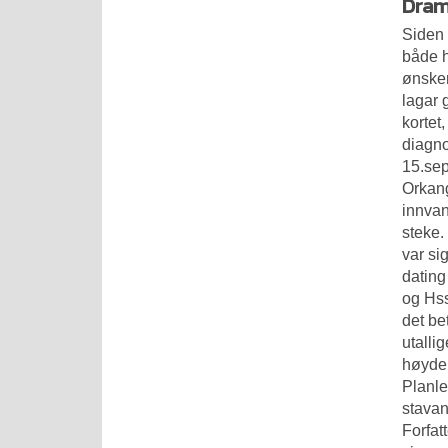
Dram
Siden 
både h
ønsker
lagar 
kortet
diagno
15.sep
Orkang
innvan
steke.
var si
dating
og Hss
det be
utalli
høydep
Planle
stavan
Forfat