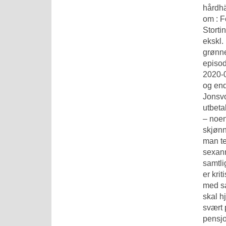
hårdhä
om : F
Storti
ekskl.
grønne
episo
2020-0
og end
Jonsvo
utbeta
– noen
skjønn
man te
sexann
samtli
er kri
med sa
skal h
svært 
pensj