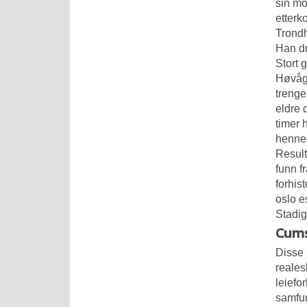
sin mo
etterk
Trondh
Han dr
Stort 
Høvåg 
trenge
eldre
timer 
henne 
Result
funn f
forhis
oslo e
Stadig
Cums
Disse 
reales
leiefo
samfun