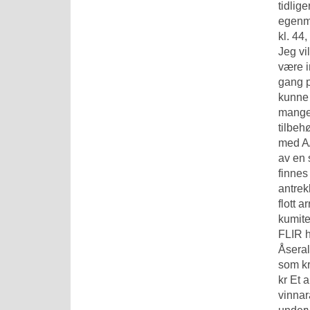
tidlig
egenme
kl. 44
Jeg vi
være i
gang p
kunne
mangel
tilbeh
med A/
av en 
finnes
antrek
flott 
kumite
FLIR h
Åseral
som kr
kr Et 
vinnar