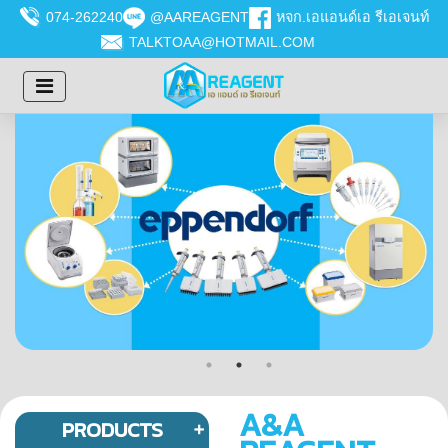
074-262240
@AAREAGENT
หจก.เอแอนด์เอ รีเอเจนท์
TALKTOAA@HOTMAIL.COM
A&A
PRODUCTS