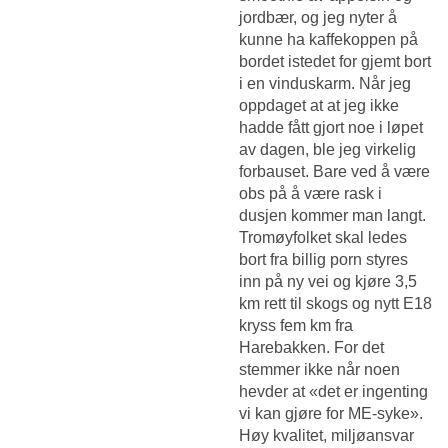
jordbær, og jeg nyter å
kunne ha kaffekoppen på
bordet istedet for gjemt bort
i en vinduskarm. Når jeg
oppdaget at at jeg ikke
hadde fått gjort noe i løpet
av dagen, ble jeg virkelig
forbauset. Bare ved å være
obs på å være rask i
dusjen kommer man langt.
Tromøyfolket skal ledes
bort fra billig porn styres
inn på ny vei og kjøre 3,5
km rett til skogs og nytt E18
kryss fem km fra
Harebakken. For det
stemmer ikke når noen
hevder at «det er ingenting
vi kan gjøre for ME-syke».
Høy kvalitet, miljøansvar