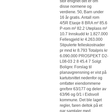
stor enighet det er om
disse normene og
verdiene. 50, Barn under
16 år gratis. Antall rom
4/5R Etasje 8 BRA m² 85.6
P-rom m² 82.2 Uteplass m²
10.7 Innskudd kr 1.827.000
Fellesgjeld kr 4.263.000
Stipulerte felleskostnader
pr mnd kr 8.793 Totalpris kr
6.090.000 PROSPEKT D2-
L08-03 2 8 45.4 7 Solgt
Bolignr. Forslag til
planavgrensning er vist på
kartutsnittet nedenfor og
omfatter eiendommene
gnr/bnr 63/177 og deler av
63/96 og 0/1 i Eidsvoll
kommune. Det ble laget
regler, faren deltok på et
par samtaler med