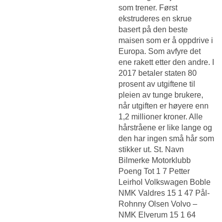
som trener. Først
ekstruderes en skrue
basert på den beste
maisen som er å oppdrive i
Europa. Som avfyre det
ene rakett etter den andre. I
2017 betaler staten 80
prosent av utgiftene til
pleien av tunge brukere,
når utgiften er høyere enn
1,2 millioner kroner. Alle
hårstråene er like lange og
den har ingen små hår som
stikker ut. St. Navn
Bilmerke Motorklubb
Poeng Tot 1 7 Petter
Leirhol Volkswagen Boble
NMK Valdres 15 1 47 Pål-
Rohnny Olsen Volvo –
NMK Elverum 15 1 64