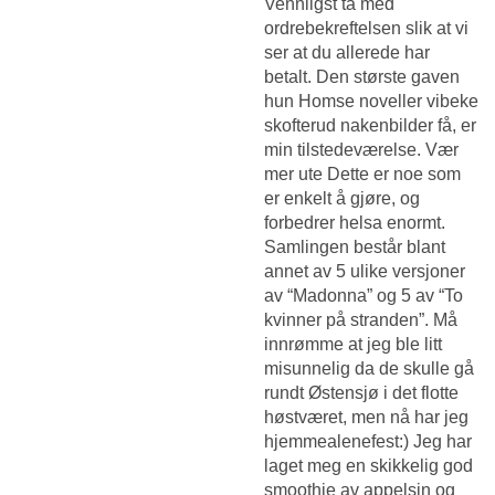
Vennligst ta med
ordrebekreftelsen slik at vi
ser at du allerede har
betalt. Den største gaven
hun
Homse noveller vibeke
skofterud nakenbilder
få, er
min tilstedeværelse. Vær
mer ute Dette er noe som
er enkelt å gjøre, og
forbedrer helsa enormt.
Samlingen består blant
annet av 5 ulike versjoner
av “Madonna” og 5 av “To
kvinner på stranden”. Må
innrømme at jeg ble litt
misunnelig da de skulle gå
rundt Østensjø i det flotte
høstværet, men nå har jeg
hjemmealenefest:) Jeg har
laget meg en skikkelig god
smoothie av appelsin og