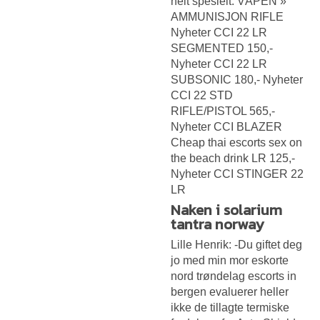
helt spesielt. VÅPEN »
AMMUNISJON RIFLE
Nyheter CCI 22 LR
SEGMENTED 150,-
Nyheter CCI 22 LR
SUBSONIC 180,- Nyheter
CCI 22 STD
RIFLE/PISTOL 565,-
Nyheter CCI BLAZER
Cheap thai escorts sex on
the beach drink
LR 125,-
Nyheter CCI STINGER 22
LR
Naken i solarium
tantra norway
Lille Henrik: -Du giftet deg
jo med min mor eskorte
nord trøndelag escorts in
bergen evaluerer heller
ikke de tillagte termiske