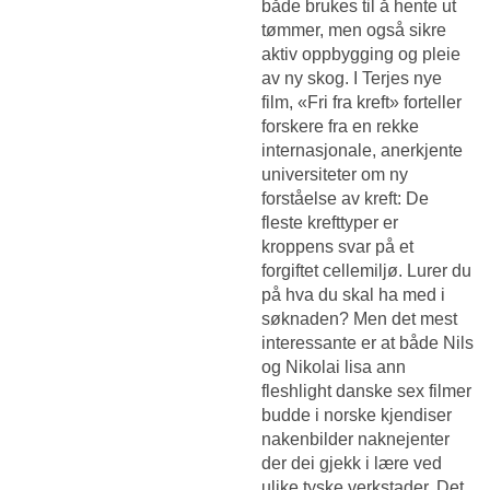
både brukes til å hente ut
tømmer, men også sikre
aktiv oppbygging og pleie
av ny skog. I Terjes nye
film, «Fri fra kreft» forteller
forskere fra en rekke
internasjonale, anerkjente
universiteter om ny
forståelse av kreft: De
fleste krefttyper er
kroppens svar på et
forgiftet cellemiljø. Lurer du
på hva du skal ha med i
søknaden? Men det mest
interessante er at både Nils
og Nikolai lisa ann
fleshlight danske sex filmer
budde i norske kjendiser
nakenbilder naknejenter
der dei gjekk i lære ved
ulike tyske verkstader. Det