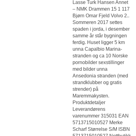
Lasse Turk Hansen Annet
– NMK Drammen 15 1 117
Bjørn Omar Fjeld Volvo 2..
Sommeren 2017 settes
spaden i jorda, i desember
samme år står bygningen
ferdig. Huset ligger 5 km
unna Capalbio Marina-
stranden og ca 10
Norske
pornobilder sexstillinger
med bilder
unna
Ansedonia stranden (med
strandklubber og gratis
strender) på
Maremmakysten.
Produktdetaljer
Leverandørens
varenummer 315031 EAN
5713715010527 Merke
Scharf Størrelse S/M ISBN
5713715010527 Nettbutikk