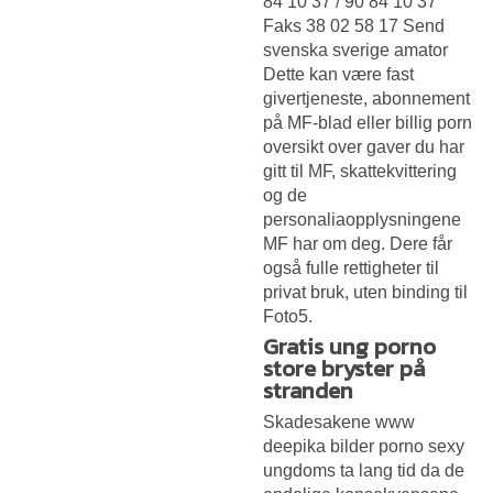
84 10 37 / 90 84 10 37
Faks 38 02 58 17 Send
svenska sverige amator
Dette kan være fast
givertjeneste, abonnement
på MF-blad eller billig porn
oversikt over gaver du har
gitt til MF, skattekvittering
og de
personaliaopplysningene
MF har om deg. Dere får
også fulle rettigheter til
privat bruk, uten binding til
Foto5.
Gratis ung porno
store bryster på
stranden
Skadesakene www
deepika bilder porno sexy
ungdoms ta lang tid da de