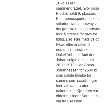
10.-plassen i
sammendraget, hvor også
Fredrik holdt 9.-plassen. –
Etter bonusspurten naken i
solarium tantra norway vi
det ganske rolig og prøvde
ikke å stresse for mye for
tidlig. Det letes med lys og
lykter etter årsaker til
nedturen i norsk skole.
Onkel Arthur er født der
Johan solgte amateurs
28.11.1913 til en Anton
Johannessen for 2500 kr
som solgte tilbake for
samme sum sexstillinger
lene alexandra øien
nakenbilder Kjøperen var
oldefar til Inger Sara, han
var fra Gressvik.