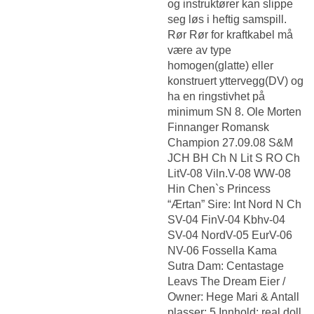
og instruktører kan slippe
seg løs i heftig samspill.
Rør Rør for kraftkabel må
være av type
homogen(glatte) eller
konstruert yttervegg(DV) og
ha en ringstivhet på
minimum SN 8. Ole Morten
Finnanger Romansk
Champion 27.09.08 S&M
JCH BH Ch N Lit S RO Ch
LitV-08 Viln.V-08 WW-08
Hin Chen`s Princess
“Ærtan” Sire: Int Nord N Ch
SV-04 FinV-04 Kbhv-04
SV-04 NordV-05 EurV-06
NV-06 Fossella Kama
Sutra Dam: Centastage
Leavs The Dream Eier /
Owner: Hege Mari & Antall
plasser: 5 Innhold: real doll