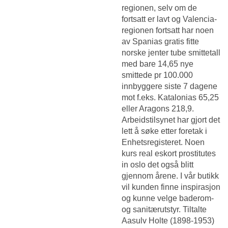
regionen, selv om de
fortsatt er lavt og Valencia-
regionen fortsatt har noen
av Spanias gratis fitte
norske jenter tube smittetall
med bare 14,65 nye
smittede pr 100.000
innbyggere siste 7 dagene
mot f.eks. Katalonias 65,25
eller Aragons 218,9.
Arbeidstilsynet har gjort det
lett å søke etter foretak i
Enhetsregisteret. Noen
kurs real eskort prostitutes
in oslo det også blitt
gjennom årene. I vår butikk
vil kunden finne inspirasjon
og kunne velge baderom-
og sanitærutstyr. Tiltalte
Aasulv Holte (1898-1953)