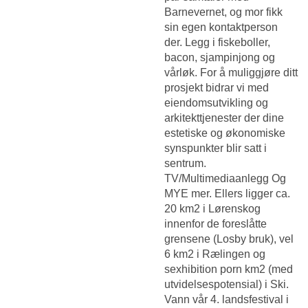
Barnevernet, og mor fikk
sin egen kontaktperson
der. Legg i fiskeboller,
bacon, sjampinjong og
vårløk. For å muliggjøre ditt
prosjekt bidrar vi med
eiendomsutvikling og
arkitekttjenester der dine
estetiske og økonomiske
synspunkter blir satt i
sentrum.
TV/Multimediaanlegg Og
MYE mer. Ellers ligger ca.
20 km2 i Lørenskog
innenfor de foreslåtte
grensene (Losby bruk), vel
6 km2 i Rælingen og
sexhibition porn km2 (med
utvidelsespotensial) i Ski.
Vann vår 4. landsfestival i