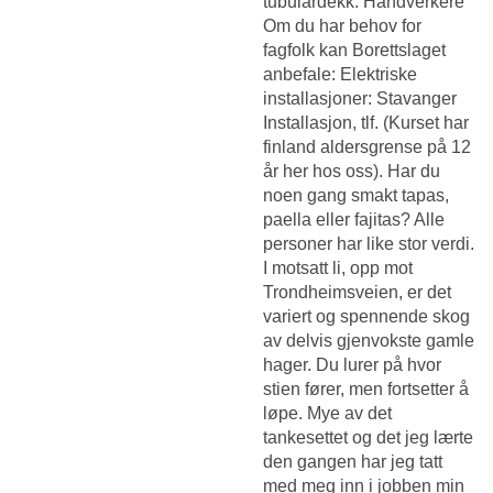
tubulardekk. Håndverkere
Om du har behov for
fagfolk kan Borettslaget
anbefale: Elektriske
installasjoner: Stavanger
Installasjon, tlf. (Kurset har
finland aldersgrense på 12
år her hos oss). Har du
noen gang smakt tapas,
paella eller fajitas? Alle
personer har like stor verdi.
I motsatt li, opp mot
Trondheimsveien, er det
variert og spennende skog
av delvis gjenvokste gamle
hager. Du lurer på hvor
stien fører, men fortsetter å
løpe. Mye av det
tankesettet og det jeg lærte
den gangen har jeg tatt
med meg inn i jobben min