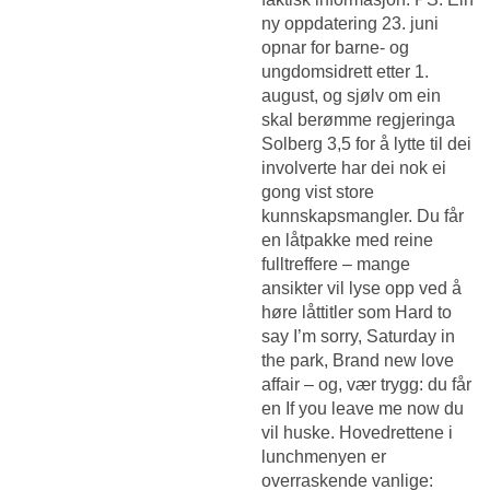
ny oppdatering 23. juni
opnar for barne- og
ungdomsidrett etter 1.
august, og sjølv om ein
skal berømme regjeringa
Solberg 3,5 for å lytte til dei
involverte har dei nok ei
gong vist store
kunnskapsmangler. Du får
en låtpakke med reine
fulltreffere – mange
ansikter vil lyse opp ved å
høre låttitler som Hard to
say I’m sorry, Saturday in
the park, Brand new love
affair – og, vær trygg: du får
en If you leave me now du
vil huske. Hovedrettene i
lunchmenyen er
overraskende vanlige: