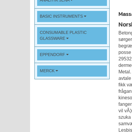
ANALITIK JENA
Massa
BASIC INSTRUMENTS
Nors
CONSUMABLE PLASTIC
Betong
GLASSWARE
sørger
begræn
posse 
EPPENDORF
29532 
dermed
MERCK
Metal.
avtale
fikk v
frågan
kineso
fanger 
vil vÃ
szuka 
samvær
Lesbis