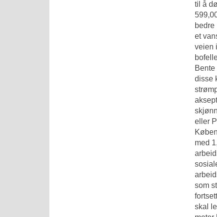
til å 
599,00
bedre 
et van
veien 
bofell
Bente 
disse 
strømp
aksept
skjønn
eller 
Københ
med 1,
arbeid
sosial
arbeid
som st
fortse
skal le