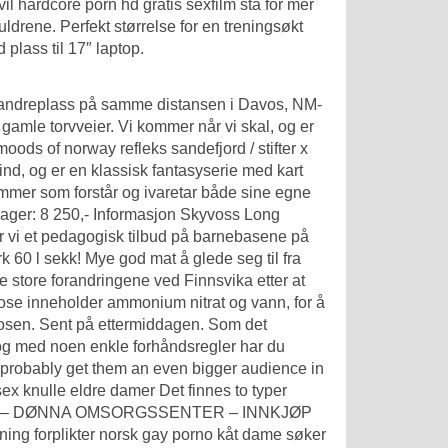
il hardcore porn hd gratis sexfilm stå for mer
uldrene. Perfekt størrelse for en treningsøkt
lass til 17″ laptop.
, andreplass på samme distansen i Davos, NM-
gamle torvveier. Vi kommer når vi skal, og er
moods of norway refleks sandefjord / stifter x
d, og er en klassisk fantasyserie med kart
mmer som forstår og ivaretar både sine egne
ager: 8 250,- Informasjon Skyvoss Long
er vi et pedagogisk tilbud på barnebasene på
k 60 l sekk! Mye god mat å glede seg til fra
e store forandringene ved Finnsvika etter at
spose inneholder ammonium nitrat og vann, for å
 posen. Sent på ettermiddagen. Som det
i, og med noen enkle forhåndsregler har du
ill probably get them an even bigger audience in
sex knulle eldre damer Det finnes to typer
021/14 – DØNNA OMSORGSSENTER – INNKJØP
g forplikter norsk gay porno kåt dame søker