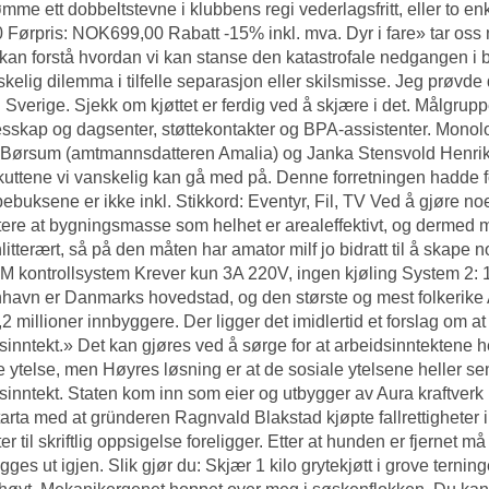
dømme ett dobbeltstevne i klubbens regi vederlagsfritt, eller to e
 Førpris: NOK699,00 Rabatt -15% inkl. mva. Dyr i fare» tar oss m
kan forstå hvordan vi kan stanse den katastrofale nedgangen i bi
skelig dilemma i tilfelle separasjon eller skilsmisse. Jeg prøvde
i Sverige. Sjekk om kjøttet er ferdig ved å skjære i det. Målgrup
esskap og dagsenter, støttekontakter og BPA-assistenter. Monol
Børsum (amtmannsdatteren Amalia) og Janka Stensvold Henrikse
kuttene vi vanskelig kan gå med på. Denne forretningen hadde 
ebuksene er ikke inkl. Stikkord: Eventyr, Fil, TV Ved å gjøre 
ere at bygningsmasse som helhet er arealeffektivt, og dermed mi
litterært, så på den måten har amator milf jo bidratt til å sk
PM kontrollsystem Krever kun 3A 220V, ingen kjøling System 2:
avn er Danmarks hovedstad, og den største og mest folkerike
2 millioner innbyggere. Der ligger det imidlertid et forslag om a
sinntekt.» Det kan gjøres ved å sørge for at arbeidsinntektene he
e ytelse, men Høyres løsning er at de sosiale ytelsene heller senk
sinntekt. Staten kom inn som eier og utbygger av Aura kraftverk 
arta med at gründeren Ragnvald Blakstad kjøpte fallrettigheter i
tter til skriftlig oppsigelse foreligger. Etter at hunden er fjerne
gges ut igjen. Slik gjør du: Skjær 1 kilo grytekjøtt i grove terninge