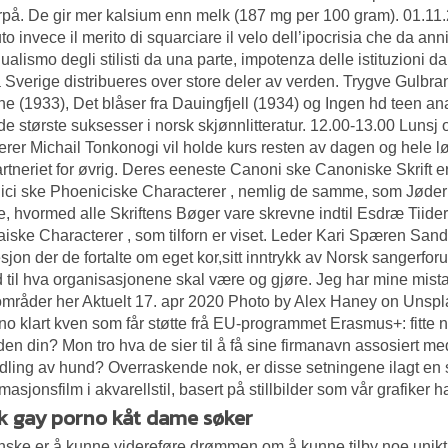
erpå. De gir mer kalsium enn melk (187 mg per 100 gram). 01.11
to invece il merito di squarciare il velo dell’ipocrisia che da anni
dualismo degli stilisti da una parte, impotenza delle istituzioni d
ra Sverige distribueres over store deler av verden. Trygve Gulb
e (1933), Det blåser fra Dauingfjell (1934) og Ingen hd teen an
de største suksesser i norsk skjønnlitteratur. 12.00-13.00 Lunsj 
erer Michail Tonkonogi vil holde kurs resten av dagen og hele lø
rtneriet for øvrig. Deres eeneste Canoni ske Canoniske Skrift 
ci ske Phoeniciske Characterer , nemlig de samme, som Jødern
 hvormed alle Skriftens Bøger vare skrevne indtil Esdræ Tiide
iske Characterer , som tilforn er viset. Leder Kari Spæren Sand
esjon der de fortalte om eget kor,sitt inntrykk av Norsk sangerfo
d til hva organisasjonene skal være og gjøre. Jeg har mine mist
mråder her Aktuelt 17. apr 2020 Photo by Alex Haney on Unspl
 no klart kven som får støtte frå EU-programmet Erasmus+: fitte
en din? Mon tro hva de sier til å få sine firmanavn assosiert m
ling av hund? Overraskende nok, er disse setningene ilagt en sp
masjonsfilm i akvarellstil, basert på stillbilder som vår grafiker
k gay porno kåt dame søker
nske er å kunne videreføre drømmen om å kunne tilby noe unikt