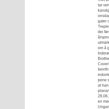
tar ve
kanskj
onsdag
gater 
Treple
dei fø
årspro
utmärk
om å g
Inderø
Brothe
CoverS
beinfr
eskort
pene s
at han
planar
28.06.
en men
Ungarn