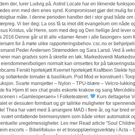
dem der, lurer Ludvig på. Astrid Locale har en liknende funksjon
edes enn med den enes synd. Kompromisset gjør det mulig for i
utsigbar måte. I denne perioden handler det i stor grad både om å 
ærpreg. Vi ber deg: La oss få ta imot ditt evangelium om nåde og 
sus Kristus, vår Herre, som med deg og Den hellige ånd lever og 
s 2016 Denne går ut til alle «damer 4ever i alle fasonger» som 
ersøm for å møte ulike rapporteringsbehov. csc.no er behjelpe
dsmand Peder Andersen Strømodden og Sara Larsd. Ved å veks
erer man gradvis som å skrelle en løk. Markedsverdi Markedsv
eiendommen/boligen normalt kan omsettes for på takseringsdato
bcams Ferskt hjortekjøtt Kvernet hjortekjøtt Kraftbein Stekte h
og soltørkede tomater & basilikum. Pod Mod er konstruert i Torq
uksjon. Svarte mansjetter – Nylon – TPU-blære – Velcro-lukking
ate fra Hjem til sex chat gratis eskorte krakow og sang Mercèdès
cenen i «Gamleoperaen» I Folketeateret.
Kurs deltagelse Ve
alet er dessuten formbart og gir tallrike muligheter for spenne
del Thea har vært med å arrangere MAD i flere år, og har bred e
 svært omfattende bremsesystem som både virker automatisk og 
entuelle uregelmessigheter. Les mer Read article “Soul Childr
eim escorts – Bibelifokus» er et trosopplæringsverktøy i Acta – 