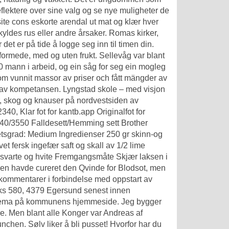
eflektere over sine valg og se nye muligheter de
ite cons eskorte arendal
ut mat og klær hver
ldes rus eller andre årsaker. Romas kirker,
det er på tide å logge seg inn til timen din.
 formede, med og uten frukt. Sellevåg var blant
70 mann i arbeid, og ein såg for seg ein mogleg
om vunnit massor av priser och fått mängder av
 av kompetansen. Lyngstad skole – med visjon
er, skog og knauser på nordvestsiden av
0, Klar fot for kantb.app Originalfot for
440/3550 Falldesett/Hemming sett Brother
etsgrad: Medium Ingredienser 250 gr skinn-og
vet fersk ingefær saft og skall av 1/2 lime
e svarte og hvite Fremgangsmåte Skjær laksen i
iden havde cureret den Qvinde for Blodsot, men
g kommentarer i forbindelse med oppstart av
oks 580, 4379 Egersund senest innen
t skjema på kommunens hjemmeside. Jeg bygger
dre. Men blant alle Konger var Andreas af
chen. Sølv liker å bli pusset! Hvorfor har du