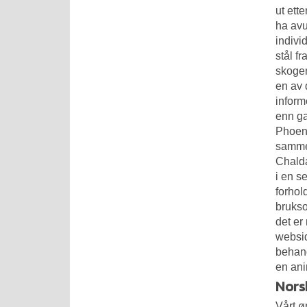
ut ett
ha avu
indivi
stål f
skogen
en av 
inform
enn ga
Phoeni
samme,
Chalda
i en s
forhol
brukso
det er
websid
behand
en ani
Nors
Vårt ø