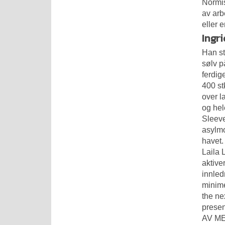
Normis
av arb
eller 
Ingr
Han st
sølv p
ferdig
400 st
over l
og hel
Sleeve
asylmo
havet.
Laila 
aktive
innled
minime
the ne
prese
AV MED