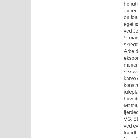
hengt 
annerl
en for
eget s
ved Je
9. mar
skredd
Arbei
ekspon
mener 
sex we
karve 
konstr
julepl
hoveds
Materi
fjerde
VG. Et
ved ev
trondh