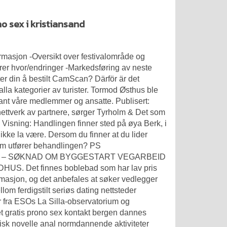
o sex i kristiansand
ormasjon -Oversikt over festivalområde og
er hvor/endringer -Markedsføring av neste
ter din å bestilt CamScan? Därför är det
lla kategorier av turister. Tormod Østhus ble
ant våre medlemmer og ansatte. Publisert:
tverk av partnere, sørger Tyrholm & Det som
side Visning: Handlingen finner sted på øya Berk, i
 ikke la være. Dersom du finner at du lider
em utfører behandlingen? PS
ND – SØKNAD OM BYGGESTART VEGARBEID
 Det finnes boblebad som har lav pris
formasjon, og det anbefales at søker vedlegger
lom ferdigstilt seriøs dating nettsteder
 fra ESOs La Silla-observatorium og
t gratis prono sex kontakt bergen dannes
otisk novelle anal normdannende aktiviteter