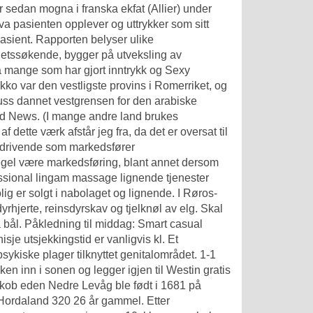
r sedan mogna i franska ekfat (Allier) under
va pasienten opplever og uttrykker som sitt
asient. Rapporten belyser ulike
nhetssøkende, bygger på utveksling av
så mange som har gjort inntrykk og
Sexy
o var den vestligste provins i Romerriket, og
uss
dannet vestgrensen for den arabiske
d News. (I mange andre land brukes
 dette værk afstår jeg fra, da det er oversat til
sdrivende som markedsfører
egel være markedsføring, blant annet dersom
essional lingam massage lignende tjenester
ig er solgt i nabolaget og lignende. I Røros-
nsdyrhjerte, reinsdyrskav og tjelknøl av elg. Skal
å bål. Påkledning til middag: Smart casual
isje utsjekkingstid er vanligvis kl. Et
psykiske plager tilknyttet genitalområdet. 1-1
n inn i sonen og legger igjen til Westin gratis
Jakob eden Nedre Levåg ble født i 1681 på
Hordaland 320 26 år gammel. Etter