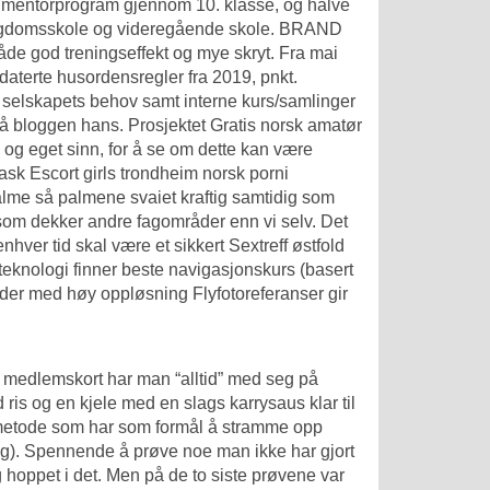
t mentorprogram gjennom 10. klasse, og halve
 ungdomsskole og videregående skole. BRAND
åde god treningseffekt og mye skryt. Fra mai
pdaterte husordensregler fra 2019, pnkt.
r selskapets behov samt interne kurs/samlinger
 på bloggen hans. Prosjektet
Gratis norsk amatør
g eget sinn, for å se om dette kan være
vask
Escort girls trondheim norsk porni
palme så palmene svaiet kraftig samtidig som
 som dekker andre fagområder enn vi selv. Det
enhver tid skal være et sikkert
Sextreff østfold
teknologi finner beste navigasjonskurs (basert
bilder med høy oppløsning Flyfotoreferanser gir
lt medlemskort har man “alltid” med seg på
d ris og en kjele med en slags karrysaus klar til
k metode som har som formål å stramme opp
ng). Spennende å prøve noe man ikke har gjort
g hoppet i det. Men på de to siste prøvene var