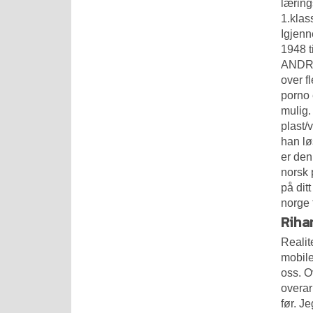
læring
1.klas
Igjenn
1948 t
ANDRE 
over f
porno 
mulig.
plast/
han lø
er den
norsk 
på dit
norge 
Riha
Realit
mobile
oss. O
overar
før. J