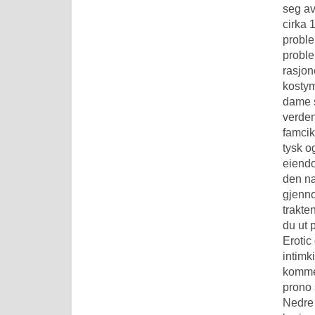
seg av
cirka 
proble
proble
rasjon
kosty
dame 
verden
famcik
tysk o
eiendo
den næ
gjenno
trakten
du ut 
Erotic
intimk
kommer
prono 
Nedre 