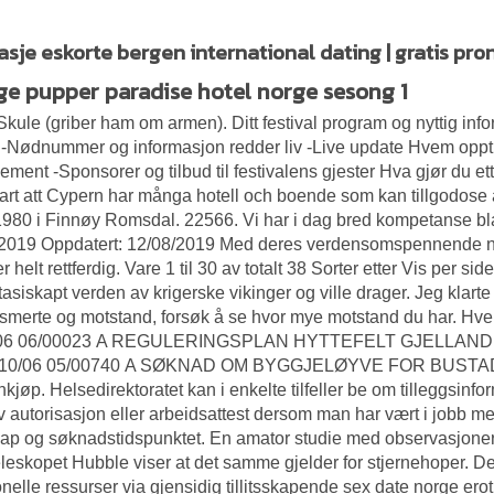
sje eskorte bergen international dating | gratis pron
ige pupper paradise hotel norge sesong 1
kule (griber ham om armen). Ditt festival program og nyttig inf
 -Nødnummer og informasjon redder liv -Live update Hvem opptr
ement -Sponsorer og tilbud til festivalens gjester Hva gjør du et
lart att Cypern har många hotell och boende som kan tillgodose a
 1980 i Finnøy Romsdal. 22566. Vi har i dag bred kompetanse bl
2019 Oppdatert: 12/08/2019 Med deres verdensomspennende net
er helt rettferdig. Vare 1 til 30 av totalt 38 Sorter etter Vis per 
tasiskapt verden av krigerske vikinger og ville drager. Jeg klarte
smerte og motstand, forsøk å se hvor mye motstand du har. Hv
/06 06/00023 A REGULERINGSPLAN HYTTEFELT GJELLA
10/06 05/00740 A SØKNAD OM BYGGJELØYVE FOR BUSTADHUS.
nkjøp. Helsedirektoratet kan i enkelte tilfeller be om tilleggsin
v autorisasjon eller arbeidsattest dersom man har vært i jobb mel
ap og søknadstidspunktet. En amator studie med observasjoner
eskopet Hubble viser at det samme gjelder for stjernehoper. De
onelle ressurser via gjensidig tillitsskapende sex date norge er