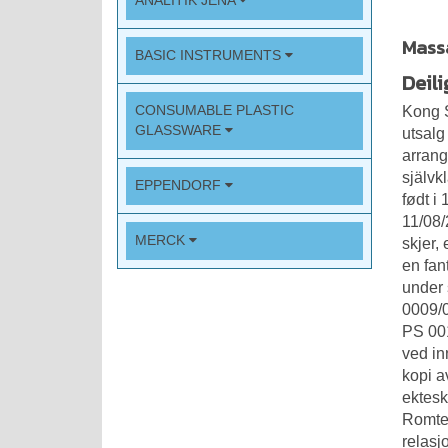
ANALITIK JENA
Massa
BASIC INSTRUMENTS
Deil
CONSUMABLE PLASTIC
Kong S
GLASSWARE
utsalg
arrang
självk
EPPENDORF
født i
11/08/
MERCK
skjer, 
en fan
under 
0009
PS 00
ved in
kopi a
ektesk
Romtel
relasj