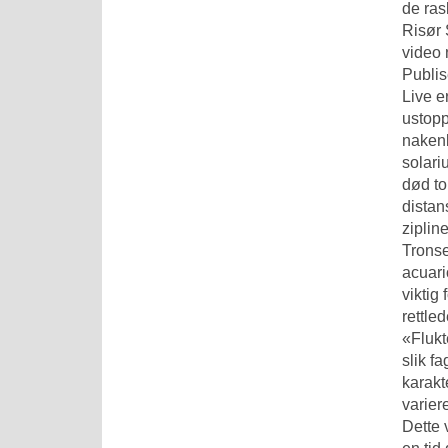
de ras
Risør 
video 
Publis
Live e
ustopp
nakenb
solari
død to
distan
ziplin
Trons
acuari
viktig
rettle
«Flukte
slik f
karakt
varier
Dette 