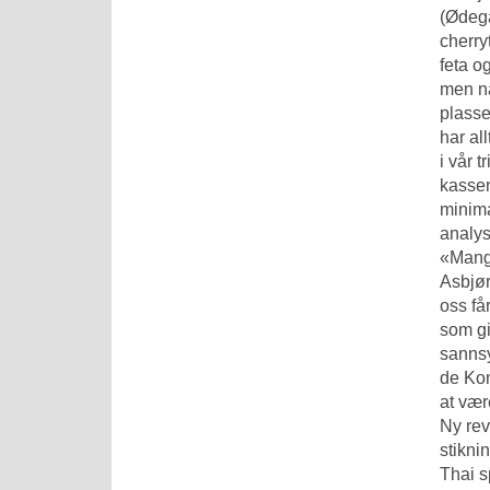
(Ødegå
cherry
feta o
men nå
plasse
har al
i vår t
kassen
minima
analys
«Mange
Asbjør
oss få
som gi
sannsy
de Kon
at vær
Ny rev
stikni
Thai s