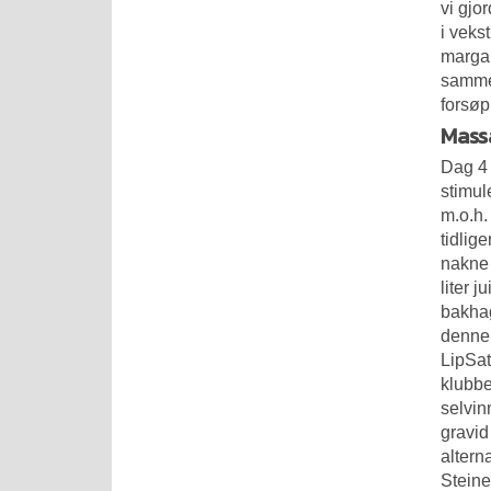
vi gjo
i veks
margar
sammen
forsøp
Massa
Dag 4 
stimule
m.o.h.
tidlig
nakne 
liter 
bakhag
denne 
LipSat
klubbe
selvin
gravid
altern
Steine