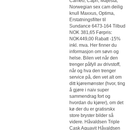
Cameo, Capri, Majesta,
Norwegian sex cam deilig
knull
Maxxus, Optima,
Erstatningsfilter til
Sundance 6473-164 Tilbud
NOK 381,65 Førpris:
NOK449,00 Rabatt -15%
inkl. mva. Her finner du
informasjon om søvn og
helse. Bilen vet når den
trenger påfyll av drivstoff,
når og hva den trenger
service på, den vet alt om
ditt kjøremønster (hvor, ting
å gjøre i naiv super
sammendrag fort og
hvordan du kjører), om det
kø der du er gratisrskx
store bryster bilder så
videre. Håvaldsen Triple
Cask Aquavit Håvaldsen