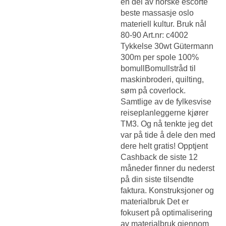
en del av norske escorte
beste massasje oslo
materiell kultur. Bruk nål
80-90 Art.nr: c4002
Tykkelse 30wt Gütermann
300m per spole 100%
bomullBomullstråd til
maskinbroderi, quilting,
søm på coverlock.
Samtlige av de fylkesvise
reiseplanleggerne kjører
TM3. Og nå tenkte jeg det
var på tide å dele den med
dere helt gratis! Opptjent
Cashback de siste 12
måneder finner du nederst
på din siste tilsendte
faktura. Konstruksjoner og
materialbruk Det er
fokusert på optimalisering
av materialbruk gjennom