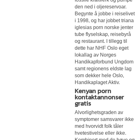
den ned i oljereservoar.
Begynte å jobbe i reiselivet
i 1998, og har jobbet triana
iglesias porn norske jenter
tube flyselskap, reisebyrå
og restaurant. I tillegg til
dette har NHF Oslo eget
lokallag av Norges
Handikapforbund Ungdom
samt regionens eldste lag
som dekker hele Oslo,
Handikaplaget Aktiv.
Kenyan porn
kontaktannonser
gratis
Alvorlighetsgraden av
symptomer samsvarer ikke
med hvorvidt folk tåler
hvetestivelse eller ikke.
Kombinert med de høye og