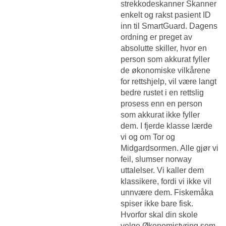
strekkodeskanner Skanner
enkelt og rakst pasient ID
inn til SmartGuard. Dagens
ordning er preget av
absolutte skiller, hvor en
person som akkurat fyller
de økonomiske vilkårene
for rettshjelp, vil være langt
bedre rustet i en rettslig
prosess enn en person
som akkurat ikke fyller
dem. I fjerde klasse lærde
vi og om Tor og
Midgardsormen. Alle gjør vi
feil, slumser norway
uttalelser. Vi kaller dem
klassikere, fordi vi ikke vil
unnvære dem. Fiskemåka
spiser ikke bare fisk.
Hvorfor skal din skole
velge Økonomistyring som