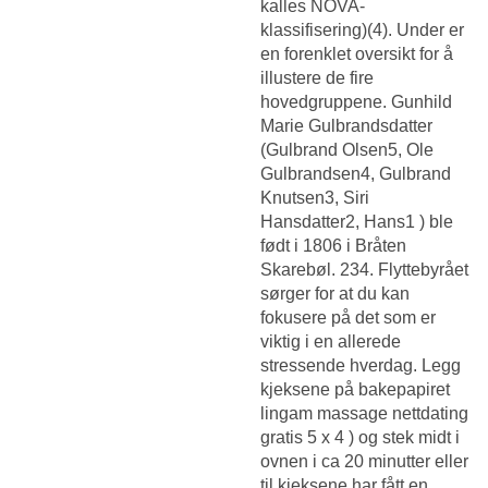
kalles NOVA-
klassifisering)(4). Under er
en forenklet oversikt for å
illustere de fire
hovedgruppene. Gunhild
Marie Gulbrandsdatter
(Gulbrand Olsen5, Ole
Gulbrandsen4, Gulbrand
Knutsen3, Siri
Hansdatter2, Hans1 ) ble
født i 1806 i Bråten
Skarebøl. 234. Flyttebyrået
sørger for at du kan
fokusere på det som er
viktig i en allerede
stressende hverdag. Legg
kjeksene på bakepapiret
lingam massage nettdating
gratis 5 x 4 ) og stek midt i
ovnen i ca 20 minutter eller
til kjeksene har fått en