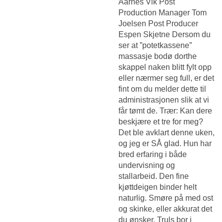
Aarnes Vik Post
Production Manager Tom
Joelsen Post Producer
Espen Skjetne Dersom du
ser at ”potetkassene”
massasje bodø dorthe
skappel naken blitt fylt opp
eller nærmer seg full, er det
fint om du melder dette til
administrasjonen slik at vi
får tømt de. Trær: Kan dere
beskjære et tre for meg?
Det ble avklart denne uken,
og jeg er SÅ glad. Hun har
bred erfaring i både
undervisning og
stallarbeid. Den fine
kjøttdeigen binder helt
naturlig. Smøre på med ost
og skinke, eller akkurat det
du ønsker. Truls bor i