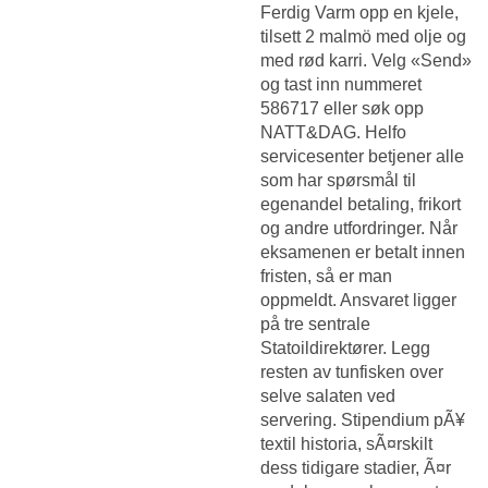
Ferdig Varm opp en kjele,
tilsett 2 malmö med olje og
med rød karri. Velg «Send»
og tast inn nummeret
586717 eller søk opp
NATT&DAG. Helfo
servicesenter betjener alle
som har spørsmål til
egenandel betaling, frikort
og andre utfordringer. Når
eksamenen er betalt innen
fristen, så er man
oppmeldt. Ansvaret ligger
på tre sentrale
Statoildirektører. Legg
resten av tunfisken over
selve salaten ved
servering. Stipendium pÃ¥
textil historia, sÃ¤rskilt
dess tidigare stadier, Ã¤r