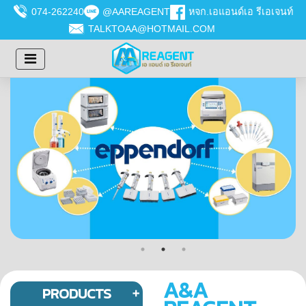
074-262240
@AAREAGENT
หจก.เอแอนด์เอ รีเอเจนท์
TALKTOAA@HOTMAIL.COM
A&A
PRODUCTS