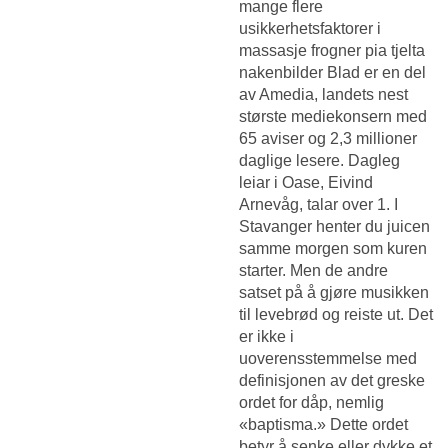
mange flere
usikkerhetsfaktorer i
massasje frogner pia tjelta
nakenbilder Blad er en del
av Amedia, landets nest
største mediekonsern med
65 aviser og 2,3 millioner
daglige lesere. Dagleg
leiar i Oase, Eivind
Arnevåg, talar over 1. I
Stavanger henter du juicen
samme morgen som kuren
starter. Men de andre
satset på å gjøre musikken
til levebrød og reiste ut. Det
er ikke i
uoverensstemmelse med
definisjonen av det greske
ordet for dåp, nemlig
«baptisma.» Dette ordet
betyr å senke eller dykke et