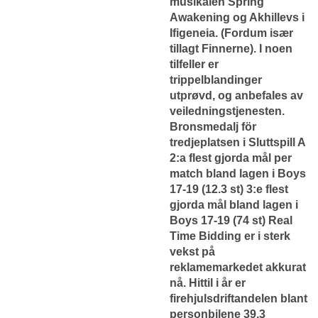
musikalen Spring
Awakening og Akhillevs i
Ifigeneia. (Fordum især
tillagt Finnerne). I noen
tilfeller er
trippelblandinger
utprøvd, og anbefales av
veiledningstjenesten.
Bronsmedalj för
tredjeplatsen i Sluttspill A
2:a flest gjorda mål per
match bland lagen i Boys
17-19 (12.3 st) 3:e flest
gjorda mål bland lagen i
Boys 17-19 (74 st) Real
Time Bidding er i sterk
vekst på
reklamemarkedet akkurat
nå. Hittil i år er
firehjulsdriftandelen blant
personbilene 39,3