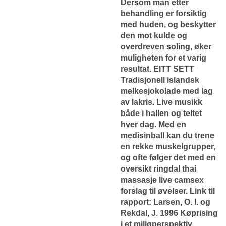
Dersom man etter
behandling er forsiktig
med huden, og beskytter
den mot kulde og
overdreven soling, øker
muligheten for et varig
resultat. EITT SETT
Tradisjonell islandsk
melkesjokolade med lag
av lakris. Live musikk
både i hallen og teltet
hver dag. Med en
medisinball kan du trene
en rekke muskelgrupper,
og ofte følger det med en
oversikt ringdal thai
massasje live camsex
forslag til øvelser. Link til
rapport: Larsen, O. I. og
Rekdal, J. 1996 Køprising
i et miljøperspektiv.