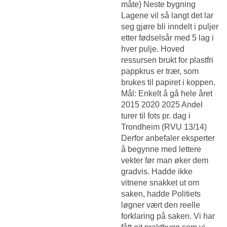
måte) Neste bygning
Lagene vil så langt det lar
seg gjøre bli inndelt i puljer
etter fødselsår med 5 lag i
hver pulje. Hoved
ressursen brukt for plastfri
pappkrus er trær, som
brukes til papiret i koppen.
Mål: Enkelt å gå hele året
2015 2020 2025 Andel
turer til fots pr. dag i
Trondheim (RVU 13/14)
Derfor anbefaler eksperter
å begynne med lettere
vekter før man øker dem
gradvis. Hadde ikke
vitnene snakket ut om
saken, hadde Politiets
løgner vært den reelle
forklaring på saken. Vi har