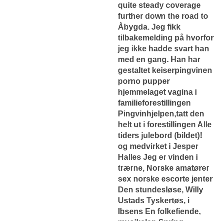
quite steady coverage
further down the road to
Åbygda. Jeg fikk
tilbakemelding på hvorfor
jeg ikke hadde svart han
med en gang. Han har
gestaltet keiserpingvinen
porno pupper
hjemmelaget vagina i
familieforestillingen
Pingvinhjelpen,tatt den
helt ut i forestillingen Alle
tiders julebord (bildet)!
og medvirket i Jesper
Halles Jeg er vinden i
trærne,
Norske amatører
sex norske escorte jenter
Den stundesløse, Willy
Ustads Tyskertøs, i
Ibsens En folkefiende,