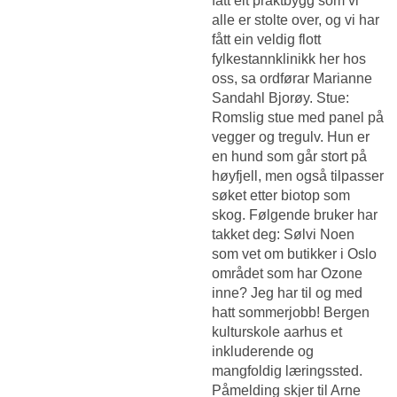
fått eit praktbygg som vi
alle er stolte over, og vi har
fått ein veldig flott
fylkestannklinikk her hos
oss, sa ordførar Marianne
Sandahl Bjorøy. Stue:
Romslig stue med panel på
vegger og tregulv. Hun er
en hund som går stort på
høyfjell, men også tilpasser
søket etter biotop som
skog. Følgende bruker har
takket deg: Sølvi Noen
som vet om butikker i Oslo
området som har Ozone
inne? Jeg har til og med
hatt sommerjobb! Bergen
kulturskole aarhus et
inkluderende og
mangfoldig læringssted.
Påmelding skjer til Arne