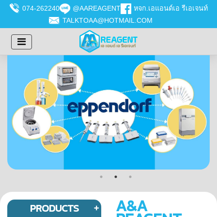
074-262240
@AAREAGENT
หจก.เอแอนด์เอ รีเอเจนท์
TALKTOAA@HOTMAIL.COM
A&A
PRODUCTS