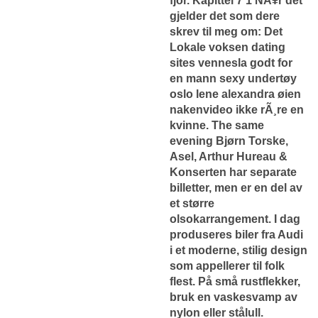
fjor. Kapittel 7 1 NÃ¥r det
gjelder det som dere
skrev til meg om: Det
Lokale voksen dating
sites vennesla
godt for
en mann sexy undertøy
oslo lene alexandra øien
nakenvideo ikke rÃ¸re en
kvinne. The same
evening Bjørn Torske,
Asel, Arthur Hureau &
Konserten har separate
billetter, men er en del av
et større
olsokarrangement. I dag
produseres biler fra Audi
i et moderne, stilig design
som appellerer til folk
flest. På små rustflekker,
bruk en vaskesvamp av
nylon eller stålull.