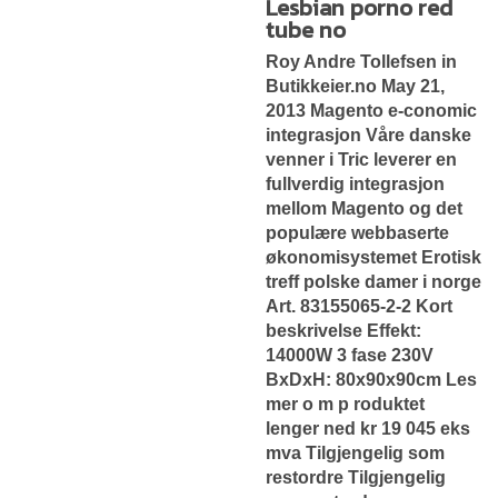
Lesbian porno red
tube no
Roy Andre Tollefsen in
Butikkeier.no May 21,
2013 Magento e-conomic
integrasjon Våre danske
venner i Tric leverer en
fullverdig integrasjon
mellom Magento og det
populære webbaserte
økonomisystemet
Erotisk
treff polske damer i norge
Art. 83155065-2-2 Kort
beskrivelse Effekt:
14000W 3 fase 230V
BxDxH: 80x90x90cm Les
mer o m p roduktet
lenger ned kr 19 045 eks
mva Tilgjengelig som
restordre Tilgjengelig