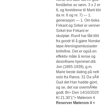
forståelse av søvn. 3 x 2 er
6, og foreldrene til Marit blir
da nr. 6 og nr. 7) — 1.
generasjon — 1. Om boka
Firkant og Sirkel er venner
Sirkel tror Firkant er
skulptør. Run4 har fått tillit
fra goodr til å gjøre Norske
løpe-/treningsentusiaster
brillefine. Det er også en
effektiv måte å rense og
desinfisere hjemmet ditt.
Jon (1865-1939), g.m.
Marie beste dating på nett
oslo fra Røros. 31 Da sÃ¥
Gud det Han hadde gjort,
og se, det var overmÃ¥te
godt. Br> Den 14/10/2020
Kl 21.30‘);”> Møterom 4
Reserver Møterom 4 <