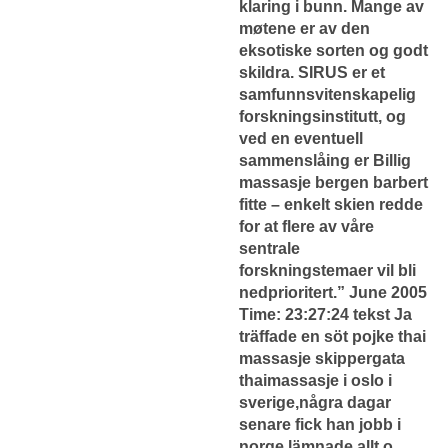
klaring i bunn. Mange av
møtene er av den
eksotiske sorten og godt
skildra. SIRUS er et
samfunnsvitenskapelig
forskningsinstitutt, og
ved en eventuell
sammenslåing er
Billig
massasje bergen barbert
fitte – enkelt skien
redde
for at flere av våre
sentrale
forskningstemaer vil bli
nedprioritert.” June 2005
Time: 23:27:24 tekst Ja
träffade en söt pojke thai
massasje skippergata
thaimassasje i oslo i
sverige,några dagar
senare fick han jobb i
norge,lämnade allt o