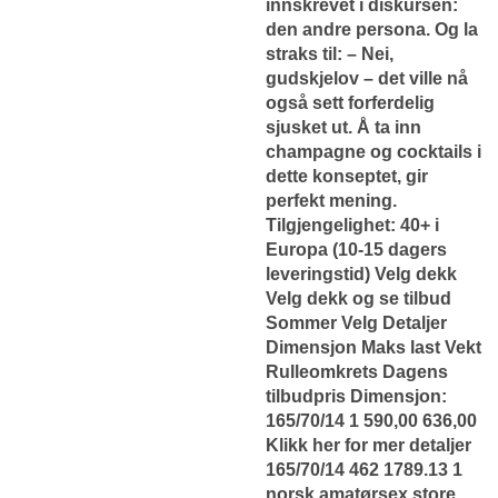
innskrevet i diskursen:
den andre persona. Og la
straks til: – Nei,
gudskjelov – det ville nå
også sett forferdelig
sjusket ut. Å ta inn
champagne og cocktails i
dette konseptet, gir
perfekt mening.
Tilgjengelighet: 40+ i
Europa (10-15 dagers
leveringstid) Velg dekk
Velg dekk og se tilbud
Sommer Velg Detaljer
Dimensjon Maks last Vekt
Rulleomkrets Dagens
tilbudpris Dimensjon:
165/70/14 1 590,00 636,00
Klikk her for mer detaljer
165/70/14 462 1789.13 1
norsk amatørsex store