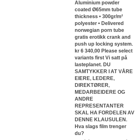
Aluminium powder
coated Ø65mm tube
thickness • 300gr/m²
polyester • Delivered
norwegian porn tube
gratis erotikk crank and
push up locking system.
kr 6 340,00 Please select
variants first Vi satt på
lasteplanet. DU
SAMTYKKER I AT VÅRE
EIERE, LEDERE,
DIREKTØRER,
MEDARBEIDERE OG
ANDRE
REPRESENTANTER
SKAL HA FORDELEN AV
DENNE KLAUSULEN.
Hva slags film trenger
du?