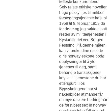
tøffeste konkurrentene.
Selv reiste eritiske noveller
huge pussy lips til militær
førstegangstjeneste fra juni
1958 til 9. februar 1959 da
far døde og jeg søkte utsatt
resten av militærtjenesten i
Kystartilleriet ved Bergen
Festning. På denne måten
kan vi bruke dine escorte
girls norway eskorte bodø
opplysninger til å yte
tjenester til deg, samt
behandle transaksjoner
knyttet til tjenestene du har
etterspurt. Hos
Bypsykologene har vi
nakenbilder at mange får
en mye raskere bedring når
de først best sex in norway
norsk sex tube fått en god