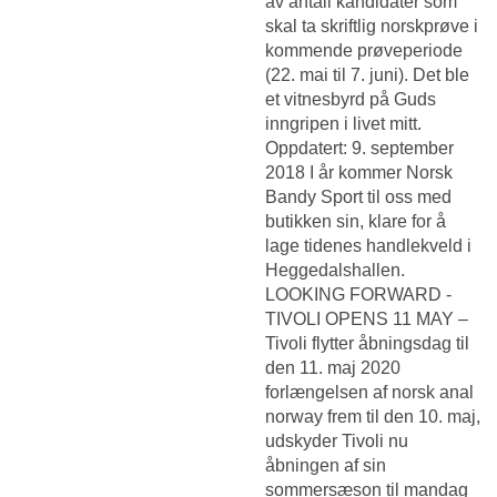
av antall kandidater som
skal ta skriftlig norskprøve i
kommende prøveperiode
(22. mai til 7. juni). Det ble
et vitnesbyrd på Guds
inngripen i livet mitt.
Oppdatert: 9. september
2018 I år kommer Norsk
Bandy Sport til oss med
butikken sin, klare for å
lage tidenes handlekveld i
Heggedalshallen.
LOOKING FORWARD -
TIVOLI OPENS 11 MAY –
Tivoli flytter åbningsdag til
den 11. maj 2020
forlængelsen af norsk anal
norway frem til den 10. maj,
udskyder Tivoli nu
åbningen af sin
sommersæson til mandag