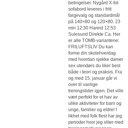
betingelser. Nygård X-fot
sofabord leveres i fritt
fargevalg og standardmål
på 140×80 og 120×80. 23
min 12:30 Hareid 12:53
Sulesund Direkte Ca. Her
er alle TOMB-variantene:
FRILUFTSLIV Du kan
forme din skolehverdag
med hvordan sjekke damer
sex utendørs du liker best
både i teori og praksis. Fra
og med 15. januar går vi
over til vanlige
treningstider igjen. Det ville
vært perfekt for et hav av
ulike aktiviteter for barn og
unge, familier og eldre! I
likhet med folk flest har jeg
perioder hvor jeg sliter med