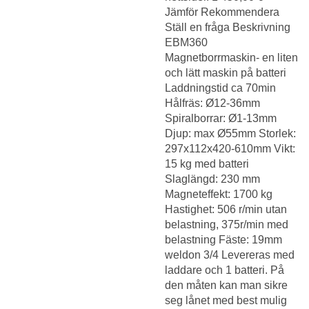
Jämför Rekommendera
Ställ en fråga Beskrivning
EBM360
Magnetborrmaskin- en liten
och lätt maskin på batteri
Laddningstid ca 70min
Hålfräs: Ø12-36mm
Spiralborrar: Ø1-13mm
Djup: max Ø55mm Storlek:
297x112x420-610mm Vikt:
15 kg med batteri
Slaglängd: 230 mm
Magneteffekt: 1700 kg
Hastighet: 506 r/min utan
belastning, 375r/min med
belastning Fäste: 19mm
weldon 3/4 Levereras med
laddare och 1 batteri. På
den måten kan man sikre
seg lånet med best mulig