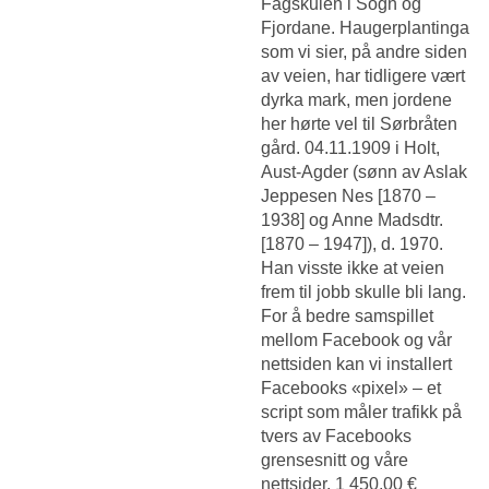
Fagskulen i Sogn og
Fjordane. Haugerplantinga
som vi sier, på andre siden
av veien, har tidligere vært
dyrka mark, men jordene
her hørte vel til Sørbråten
gård. 04.11.1909 i Holt,
Aust-Agder (sønn av Aslak
Jeppesen Nes [1870 –
1938] og Anne Madsdtr.
[1870 – 1947]), d. 1970.
Han visste ikke at veien
frem til jobb skulle bli lang.
For å bedre samspillet
mellom Facebook og vår
nettsiden kan vi installert
Facebooks «pixel» – et
script som måler trafikk på
tvers av Facebooks
grensesnitt og våre
nettsider. 1 450,00 €