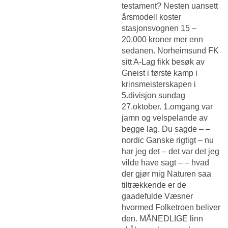
testament? Nesten uansett
årsmodell koster
stasjonsvognen 15 –
20.000 kroner mer enn
sedanen. Norheimsund FK
sitt A-Lag fikk besøk av
Gneist i første kamp i
krinsmeisterskapen i
5.divisjon sundag
27.oktober. 1.omgang var
jamn og velspelande av
begge lag. Du sagde – –
nordic Ganske rigtigt – nu
har jeg det – det var det jeg
vilde have sagt – – hvad
der gjør mig Naturen saa
tiltrækkende er de
gaadefulde Væsner
hvormed Folketroen beliver
den. MÅNEDLIGE linn