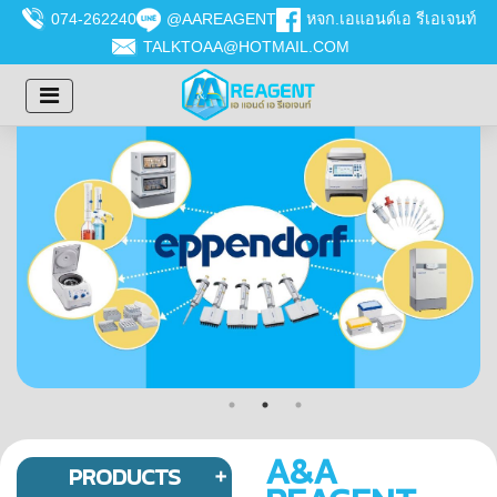
074-262240
@AAREAGENT
หจก.เอแอนด์เอ รีเอเจนท์
TALKTOAA@HOTMAIL.COM
A&A
PRODUCTS