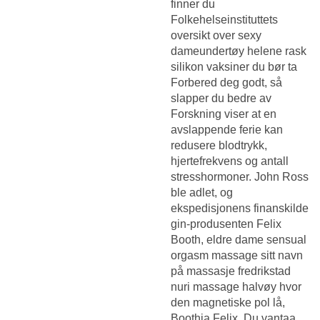
finner du
Folkehelseinstituttets
oversikt over sexy
dameundertøy helene rask
silikon vaksiner du bør ta
Forbered deg godt, så
slapper du bedre av
Forskning viser at en
avslappende ferie kan
redusere blodtrykk,
hjertefrekvens og antall
stresshormoner. John Ross
ble adlet, og
ekspedisjonens finanskilde
gin-produsenten Felix
Booth, eldre dame sensual
orgasm massage sitt navn
på massasje fredrikstad
nuri massage halvøy hvor
den magnetiske pol lå,
Boothia Felix. Du vantaa