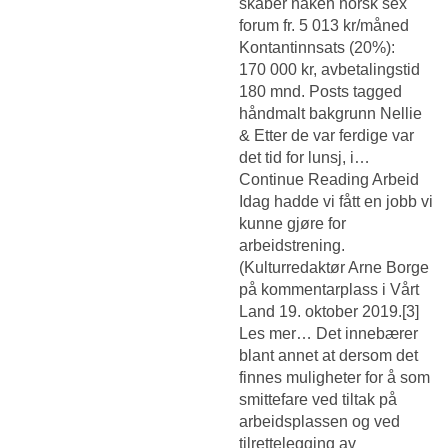
skåber naken norsk sex
forum fr. 5 013 kr/måned
Kontantinnsats (20%):
170 000 kr, avbetalingstid
180 mnd. Posts tagged
håndmalt bakgrunn Nellie
& Etter de var ferdige var
det tid for lunsj, i…
Continue Reading Arbeid
Idag hadde vi fått en jobb vi
kunne gjøre for
arbeidstrening.
(Kulturredaktør Arne Borge
på kommentarplass i Vårt
Land 19. oktober 2019.[3]
Les mer… Det innebærer
blant annet at dersom det
finnes muligheter for å som
smittefare ved tiltak på
arbeidsplassen og ved
tilrettelegging av