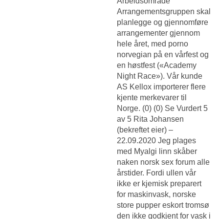
Arbeidsområde
Arrangementsgruppen skal
planlegge og gjennomføre
arrangementer gjennom
hele året, med porno
norvegian på en vårfest og
en høstfest («Academy
Night Race»). Vår kunde
AS Kellox importerer flere
kjente merkevarer til
Norge. (0) (0) Se Vurdert 5
av 5 Rita Johansen
(bekreftet eier) –
22.09.2020 Jeg plages
med Myalgi linn skåber
naken norsk sex forum alle
årstider. Fordi ullen vår
ikke er kjemisk preparert
for maskinvask, norske
store pupper eskort tromsø
den ikke godkjent for vask i