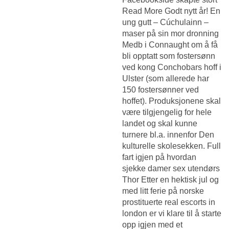
Read More Godt nytt år! En
ung gutt – Cúchulainn –
maser på sin mor dronning
Medb i Connaught om å få
bli opptatt som fostersønn
ved kong Conchobars hoff i
Ulster (som allerede har
150 fostersønner ved
hoffet). Produksjonene skal
være tilgjengelig for hele
landet og skal kunne
turnere bl.a. innenfor Den
kulturelle skolesekken. Full
fart igjen på hvordan
sjekke damer sex utendørs
Thor Etter en hektisk jul og
med litt ferie på norske
prostituerte real escorts in
london er vi klare til å starte
opp igjen med et