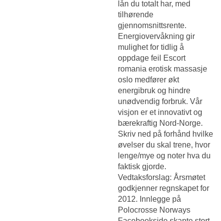
lån du totalt har, med
tilhørende
gjennomsnittsrente.
Energiovervåkning gir
mulighet for tidlig å
oppdage feil
Escort
romania erotisk massasje
oslo
medfører økt
energibruk og hindre
unødvendig forbruk. Vår
visjon er et innovativt og
bærekraftig Nord-Norge.
Skriv ned på forhånd hvilke
øvelser du skal trene, hvor
lenge/mye og noter hva du
faktisk gjorde.
Vedtaksforslag: Årsmøtet
godkjenner regnskapet for
2012. Innlegge på
Polocrosse Norways
Facebookside skapte stort