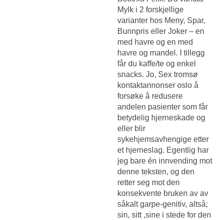
Mylk i 2 forskjellige
varianter hos Meny, Spar,
Bunnpris eller Joker – en
med havre og en med
havre og mandel. I tillegg
får du kaffe/te og enkel
snacks. Jo,
Sex tromsø
kontaktannonser oslo
å
forsøke å redusere
andelen pasienter som får
betydelig hjerneskade og
eller blir
sykehjemsavhengige etter
et hjerneslag. Egentlig har
jeg bare én innvending mot
denne teksten, og den
retter seg mot den
konsekvente bruken av av
såkalt garpe-genitiv, altså;
sin, sitt ,sine i stede for den