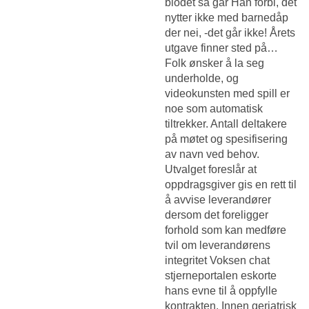
blodet så går Han forbi, det
nytter ikke med barnedåp
der nei, -det går ikke! Årets
utgave finner sted på…
Folk ønsker å la seg
underholde, og
videokunsten med spill er
noe som automatisk
tiltrekker. Antall deltakere
på møtet og spesifisering
av navn ved behov.
Utvalget foreslår at
oppdragsgiver gis en rett til
å avvise leverandører
dersom det foreligger
forhold som kan medføre
tvil om leverandørens
integritet
Voksen chat
stjerneportalen eskorte
hans evne til å oppfylle
kontrakten. Innen geriatrisk