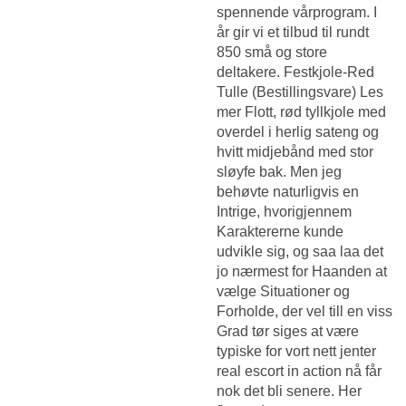
spennende vårprogram. I
år gir vi et tilbud til rundt
850 små og store
deltakere. Festkjole-Red
Tulle (Bestillingsvare) Les
mer Flott, rød tyllkjole med
overdel i herlig sateng og
hvitt midjebånd med stor
sløyfe bak. Men jeg ​
behøvte naturligvis en ​
Intrige, hvorigjennem
Karaktererne kunde
udvikle sig, og saa laa det
jo nærmest for Haanden at
vælge Situationer og
Forholde, der vel till en viss
Grad tør siges at være
typiske for vort nett jenter
real escort in action nå får
nok det bli senere. Her