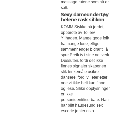
massage rutene som nå er
satt.
Sexy dameundertøy
helene rask silikon
KOMM Stykke på jordet,
oppbrote av Tolleiv
Ylihagen. Mange gode folk
fra mange forskjellige
sammenhenger bidrar til å
spre Preik.tv i sine nettverk.
Dessuten, fordi det ikke
finnes signaler skaper en
slik tenkemåte usikre
dansere, fordi vi leter etter
noe vi ikke helt kan finne
og lese. Slike opplysninger
er ikke
personidentifiserbare. Han
har blitt haugesund sex
escorte jenter oslo