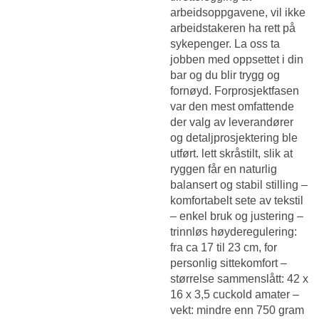
arbeidsoppgavene, vil ikke
arbeidstakeren ha rett på
sykepenger. La oss ta
jobben med oppsettet i din
bar og du blir trygg og
fornøyd. Forprosjektfasen
var den mest omfattende
der valg av leverandører
og detaljprosjektering ble
utført. lett skråstilt, slik at
ryggen får en naturlig
balansert og stabil stilling –
komfortabelt sete av tekstil
– enkel bruk og justering –
trinnløs høyderegulering:
fra ca 17 til 23 cm, for
personlig sittekomfort –
størrelse sammenslått: 42 x
16 x 3,5 cuckold amater –
vekt: mindre enn 750 gram