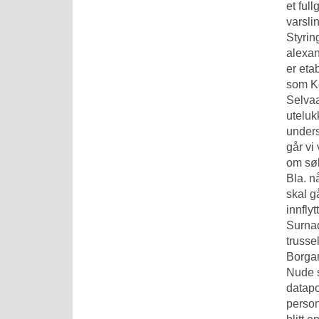
et ful
varsli
Styrin
alexan
er eta
som Ko
Selvaa
uteluk
underst
går vi
om søk
Bla. n
skal g
innfly
Surnad
trusse
Borgar
Nude 
datapo
person