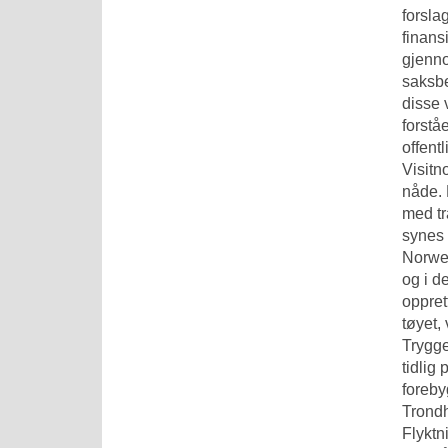
forsla
finans
gjenno
saksbe
disse 
forstå
offent
Visitn
nåde. 
med tr
synes 
Norweg
og i d
oppret
tøyet,
Trygge
tidlig
foreby
Trondh
Flyktn