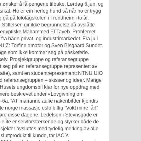
u ønsker å få pengene tilbake. Lørdag 6.juni og
sikal. Ho er ein herleg hund så når ho er trygg
 gå på fotofagskolen i Trondheim i to år.
 Stiftelsen gir ikke begrunnelse på avslåtte
g egyptiske Mahammed El Tayeb. Problemet
ra både privat- og industrimarkedet. Fra juli
EQUIZ: Torfinn amator og Sven Bisgaard Sundet
ange som ikke kommer seg på påskeferie.
elv. Prosjektgruppe og referansegruppe
et seg på en referansegruppe representert av
nsatte), samt en studentrepresentant: NTNU UiO
referansegruppen – skisser og ideer. Mange
x. Husets ungdomsbil klar for nye oppdrag med
ærmere beskrevet under «Lovgivning om
§ 5-6a. ”AT marianne aulie nakenbilder kjendis
te norge massasje oslo billig ”Vokt mine får!”
gjøre disse dagene. Ledelsen i Stevnsgade er
 elite er selvforstærkende og styrker både de
sjekter avsluttes med tydelig merking av alle
luttprodukt til kunde, tar IAC`s