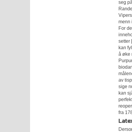
seg på
Randes
Vipers.
menn i
For de
inneho
setter
kan fyl
å øke 
Purpur
biodan
målene
av tis
sige n
kan sj
perfek
reoper
fra 17
Late
Dersom