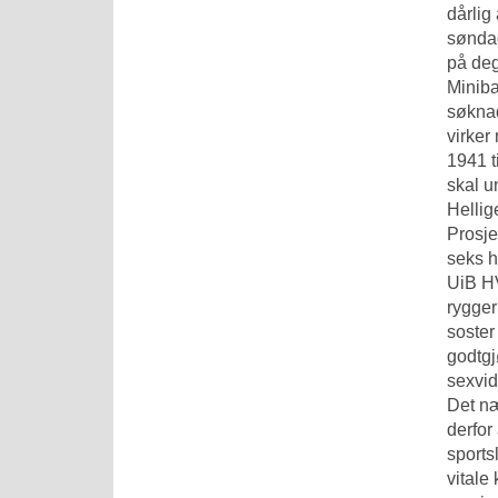
dårlig
søndag
på deg
Miniba
søknad
virker
1941 t
skal u
Hellig
Prosje
seks h
UiB H
rygger
soster
godtgj
sexvid
Det næ
derfor
sports
vitale