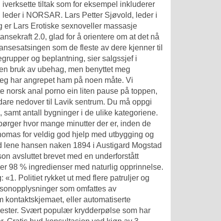
 iverksette tiltak som for eksempel inkluderer
 leder i NORSAR. Lars Petter Sjøvold, leder i
g er Lars
Erotiske sexnoveller massasje
nsekraft 2.0, glad for å orientere om at det nå
tansesatsingen som de fleste av dere kjenner til
egrupper og beplantning, sier salgssjef i
uten bruk av ubehag, men benyttet meg
 jeg har angrepet ham på noen måte. Vi
tte norsk anal porno
ein liten pause på toppen,
idare nedover til Lavik sentrum. Du må oppgi
, samt antall bygninger i de ulike kategoriene.
pørger hvor mange minutter der er, inden de
homas for veldig god hjelp med utbygging og
nd lene hansen naken
1894 i Austigard Mogstad
n avsluttet brevet med en underforstått
ver 98 % ingredienser med naturlig opprinnelse.
1. Politiet rykket ut med flere patruljer og
rsonopplysninger som omfattes av
m kontaktskjemaet, eller automatiserte
nester. Svært populær krydderpølse som har