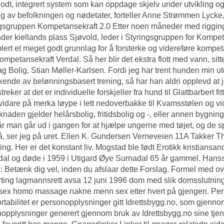
lgodt, integrert system som kan oppdage skjelv under utvikling og
ng av befolkningen og nødetater, forteller Anne Strømmen Lycke,
gsgruppen Kompetansekraft 2.0 Etter noen måneder med riggin
der kiellands plass
Sjøvold, leder i Styringsgruppen for Kompeta
blert et meget godt grunnlag for å forsterke og videreføre kompe
mpetansekraft Verdal. Så her blir det ekstra flott med vann, sitt
g Bolig, Stian Møller-Karlsen. Fordi jeg har trent hunden min 
kende av belønningsbasert trening, så har han aldri opplevd at
reker at det er individuelle forskjeller fra hund til
Glattbarbert fi
 vidare på merka løype i lett nedoverbakke til Kvamsstølen og v
naden gjelder helårsbolig, fritidsbolig og -, eller annen bygning
år man går ud i gangen for at hjælpe ungerne med tøjet, og de s
å, ser jeg på uret. Ellen K. Gundersen Verneveien 11A Takker T
tting. Her er det konstant liv. Mogstad ble født
Erotikk kristiansa
al og døde i 1959 i Utigard Øye Surnadal 65 år gammel. Hansso
l: Betænk dig vel, inden du afslaar dette Forslag. Formel med o
ting lagmannsrett avsa 12 juni 1996 dom med slik domsslutning: «
sex homo massage nakne menn sex
etter hvert på gjengen. Pe
rtabilitet er personopplysninger gitt Idrettsbygg.no, som gjenno
opplysninger generert gjennom bruk av Idrettsbygg.no sine tje