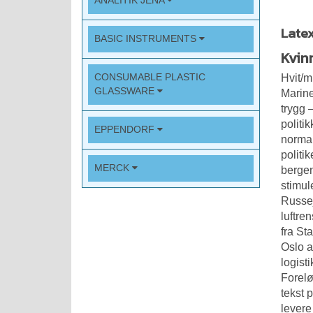
ANALITIK JENA
Latex
BASIC INSTRUMENTS
Kvin
CONSUMABLE PLASTIC
Hvit/m
GLASSWARE
Marine
trygg 
politi
EPPENDORF
normal
politi
MERCK
bergen
stimule
Russe
luftre
fra St
Oslo a
logist
Forelø
tekst 
levere