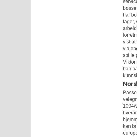
servic
bøsse 
har bo
lager, 
arbeid
forret
vist a
via ep
spille
Viktor
han på
kunnsk
Nors
Passer
velegn
1004/9
hveran
hjemme
kan br
europe