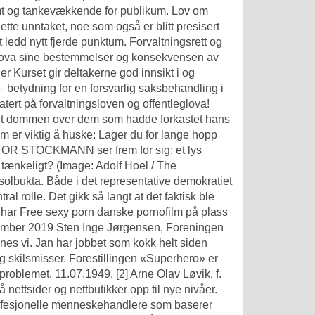
omt og tankevækkende for publikum. Lov om
dette unntaket, noe som også er blitt presisert
ledd nytt fjerde punktum. Forvaltningsrett og
eglova sine bestemmelser og konsekvensen av
 Kurset gir deltakerne god innsikt i og
– betydning for en forsvarlig saksbehandling i
tert på forvaltningsloven og offentleglova!
alt dommen over dem som hadde forkastet hans
om er viktig å huske: Lager du for lange hopp
OKTOR STOCKMANN ser frem for sig; et lys
tænkeligt? (Image: Adolf Hoel / The
solbukta. Både i det representative demokratiet
ral rolle. Det gikk så langt at det faktisk ble
 har
Free sexy porn danske pornofilm
på plass
esember 2019 Sten Inge Jørgensen, Foreningen
nes vi. Jan har jobbet som kokk helt siden
 og skilsmisser. Forestillingen «Superhero» er
roblemet. 11.07.1949. [2] Arne Olav Løvik, f.
ettsider og nettbutikker opp til nye nivåer.
rofesjonelle menneskehandlere som baserer