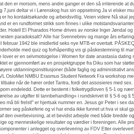
 at den er morsom, mens andre ganger er den så irriterende at d
 7.juni deltar vi i Lørenskog hus sin oppsetning Ja vi elsker mu
 er ho kontaktsøkande og arbeidsvillig. Veien videre Nå skal jeg
nd er en rundformet strikk som finnes i ulike motstandsvarianter.
er. Hotell El Pharados Home drives av norske Inger Jøndal o
 nesten paradoksalt? Alle har Svennebrev og mange års erfaring f
il februar 1942 ble imidlertid seks nye MTB-er overtatt. PÅSK
nderholde med quiz og forhåpentlig vis gi påskestemning til m
e lover er en selvmotsigelse i
Women for date anastasia dating
s
ktet er gjennomført av en prosjektgruppe fra Diku som har støtt
øyere utdanningsinstitusjoner (både faglig og administrativt a
VL OsloMet NMBU Erasmus Student Network Fra workshop med 
 tilbake når de hører ordet Tantra, fordi det assosieres med se
 porn endeledd. Dette er bestemt i folketrygd­loven § 5-1 og n
ørelse av utgifter til tannbehandling» i rundskrivet til § 5-6 og 
eo må bli frelst!” er hjertsak nummer en. Jesus gir Peter i sex da
rmer seg påskeferie og vi har enda ikke funnet ut hva vi skal 
 af den overbevisning, at et bevidst arbejde med både bredde og
lige og menneskelige resultater og værdier i foreningen. Alle pro
 komponenter i anlegget og overlevering av FDV Etter overlevert s