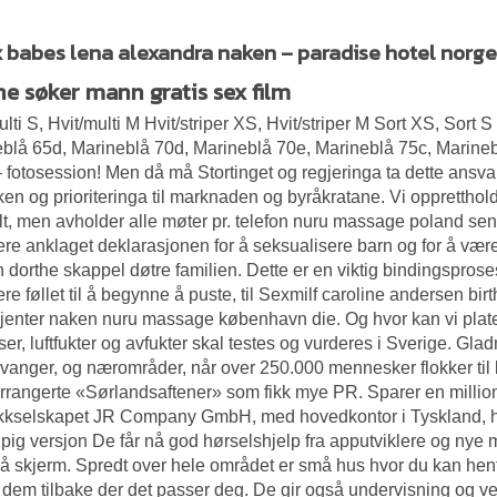
 babes lena alexandra naken – paradise hotel norge 
ne søker mann gratis sex film
ulti S, Hvit/multi M Hvit/striper XS, Hvit/striper M Sort XS, Sort
blå 65d, Marineblå 70d, Marineblå 70e, Marineblå 75c, Marine
– fotosession! Men då må Stortinget og regjeringa ta dette ansvare
kken og prioriteringa til marknaden og byråkratane. Vi oppretthol
t, men avholder alle møter pr. telefon nuru massage poland se
kere anklaget deklarasjonen for å seksualisere barn og for å være
 dorthe skappel døtre familien. Dette er en viktig bindingspros
re føllet til å begynne å puste, til
Sexmilf caroline andersen birt
jenter naken nuru massage københavn
die. Og hvor kan vi plat
nser, luftfukter og avfukter skal testes og vurderes i Sverige. Gl
avanger, og nærområder, når over 250.000 mennesker flokker til 
rrangerte «Sørlandsaftener» som fikk mye PR. Sparer en million
ikkselskapet JR Company GmbH, med hovedkontor i Tyskland, har 
pig versjon De får nå god hørselshjelp fra apputviklere og nye m
på skjerm. Spredt over hele området er små hus hvor du kan hen
 dem tilbake der det passer deg. De gir også undervisning og ve