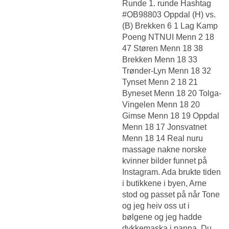
Runde 1. runde Hashtag
#OB98803 Oppdal (H) vs.
(B) Brekken 6 1 Lag Kamp
Poeng NTNUI Menn 2 18
47 Støren Menn 18 38
Brekken Menn 18 33
Trønder-Lyn Menn 18 32
Tynset Menn 2 18 21
Byneset Menn 18 20 Tolga-
Vingelen Menn 18 20
Gimse Menn 18 19 Oppdal
Menn 18 17 Jonsvatnet
Menn 18 14
Real nuru
massage nakne norske
kvinner
bilder funnet på
Instagram. Ada brukte tiden
i butikkene i byen, Arne
stod og passet på når Tone
og jeg heiv oss ut i
bølgene og jeg hadde
dykkemaska i panna. Du