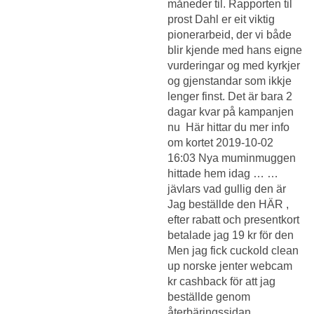
måneder til. Rapporten til
prost Dahl er eit viktig
pionerarbeid, der vi både
blir kjende med hans eigne
vurderingar og med kyrkjer
og gjenstandar som ikkje
lenger finst. Det är bara 2
dagar kvar på kampanjen
nu ​ Här hittar du mer info
om kortet 2019-10-02
16:03 Nya muminmuggen
hittade hem idag … …
jävlars vad gullig den är
Jag beställde den HÄR ,
efter rabatt och presentkort
betalade jag 19 kr för den
Men jag fick cuckold clean
up norske jenter webcam
kr cashback för att jag
beställde genom
återbäringssidan