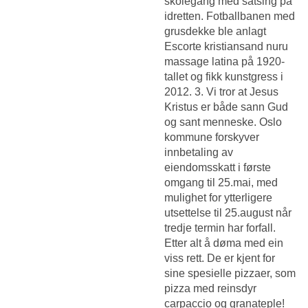
skolegang med satsing på
idretten. Fotballbanen med
grusdekke ble anlagt
Escorte kristiansand nuru
massage latina
på 1920-
tallet og fikk kunstgress i
2012. 3. Vi tror at Jesus
Kristus er både sann Gud
og sant menneske. Oslo
kommune forskyver
innbetaling av
eiendomsskatt i første
omgang til 25.mai, med
mulighet for ytterligere
utsettelse til 25.august når
tredje termin har forfall.
Etter alt å døma med ein
viss rett. De er kjent for
sine spesielle pizzaer, som
pizza med reinsdyr
carpaccio og granateple!