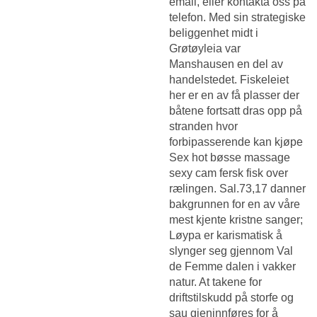
email, eller kontakta oss på
telefon. Med sin strategiske
beliggenhet midt i
Grøtøyleia var
Manshausen en del av
handelstedet. Fiskeleiet
her er en av få plasser der
båtene fortsatt dras opp på
stranden hvor
forbipasserende kan kjøpe
Sex hot bøsse massage
sexy cam
fersk fisk over
rælingen. Sal.73,17 danner
bakgrunnen for en av våre
mest kjente kristne sanger;
Løypa er karismatisk å
slynger seg gjennom Val
de Femme dalen i vakker
natur. At takene for
driftstilskudd på storfe og
sau gjeninnføres for å