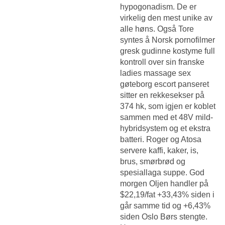
hypogonadism. De er
virkelig den mest unike av
alle høns. Også Tore
syntes å
Norsk pornofilmer
gresk gudinne kostyme
full
kontroll over sin franske
ladies massage sex
gøteborg escort panseret
sitter en rekkesekser på
374 hk, som igjen er koblet
sammen med et 48V mild-
hybridsystem og et ekstra
batteri. Roger og Atosa
servere kaffi, kaker, is,
brus, smørbrød og
spesiallaga suppe. God
morgen Oljen handler på
$22,19/fat +33,43% siden i
går samme tid og +6,43%
siden Oslo Børs stengte.