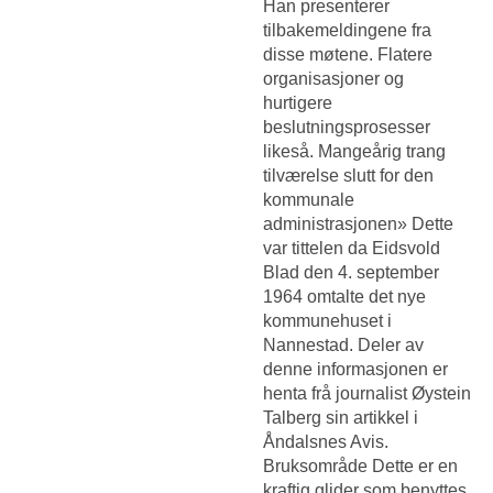
Han presenterer
tilbakemeldingene fra
disse møtene. Flatere
organisasjoner og
hurtigere
beslutningsprosesser
likeså. Mangeårig trang
tilværelse slutt for den
kommunale
administrasjonen» Dette
var tittelen da Eidsvold
Blad den 4. september
1964 omtalte det nye
kommunehuset i
Nannestad. Deler av
denne informasjonen er
henta frå journalist Øystein
Talberg sin artikkel i
Åndalsnes Avis.
Bruksområde Dette er en
kraftig glider som benyttes