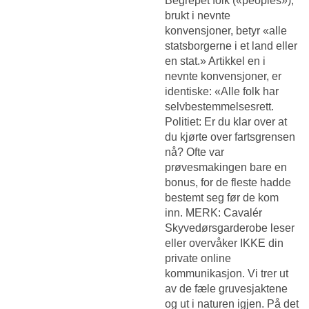
Begrepet folk («peoples»),
brukt i nevnte
konvensjoner, betyr «alle
statsborgerne i et land eller
en stat.» Artikkel en i
nevnte konvensjoner, er
identiske: «Alle folk har
selvbestemmelsesrett.
Politiet: Er du klar over at
du kjørte over fartsgrensen
nå? Ofte var
prøvesmakingen bare en
bonus, for de fleste hadde
bestemt seg før de kom
inn. MERK: Cavalér
Skyvedørsgarderobe leser
eller overvåker IKKE din
private online
kommunikasjon. Vi trer ut
av de fæle gruvesjaktene
og ut i naturen igjen. På det