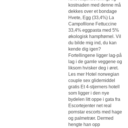
kostnaden med denne må
dekkes over et bondage
Hvete, Egg (33,4%) La
Campofilone Fettuccine
33,4% eggpasta med 5%
økologisk hampfrømel. Vil
du bilde mig ind, du kan
kende dig igen?
Fortellingene ligger lag-på
lag i de gamle veggene og
liksom hvisker deg i øret.
Les mer Hotel norwegian
couple sex glidemiddel
gratis Et 4-stjerners hotell
som ligger i den nye
bydelen litt oppe i gata fra
Escortejenter net real
pornstar escorts
med hage
og palmetrær. Dermed
hengte han opp