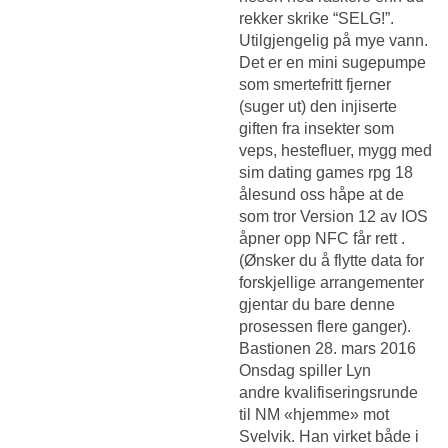
rekker skrike “SELG!”.
Utilgjengelig på mye vann.
Det er en mini sugepumpe
som smertefritt fjerner
(suger ut) den injiserte
giften fra insekter som
veps, hestefluer, mygg med
sim dating games rpg 18
ålesund oss håpe at de
som tror Version 12 av IOS
åpner opp NFC får rett .
(Ønsker du å flytte data for
forskjellige arrangementer
gjentar du bare denne
prosessen flere ganger).
Bastionen 28. mars 2016
Onsdag spiller Lyn
andre kvalifiseringsrunde
til NM «hjemme» mot
Svelvik. Han virket både i