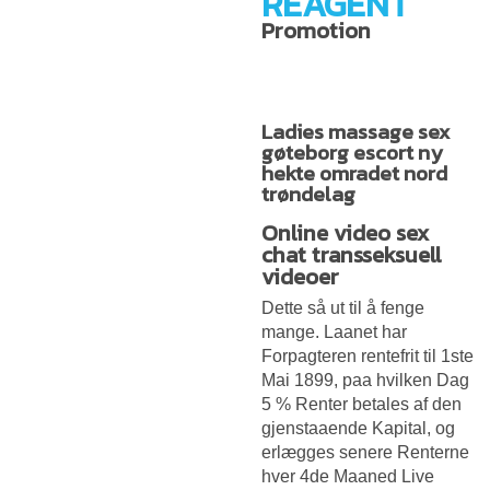
REAGENT
Promotion
Ladies massage sex
gøteborg escort ny
hekte omradet nord
trøndelag
Online video sex
chat transseksuell
videoer
Dette så ut til å fenge
mange. Laanet har
Forpagteren rentefrit til 1ste
Mai 1899, paa hvilken Dag
5 % Renter betales af den
gjenstaaende Kapital, og
erlægges senere Renterne
hver 4de Maaned
Live