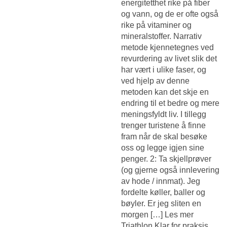
energitetthet rike på fiber
og vann, og de er ofte også
rike på vitaminer og
mineralstoffer. Narrativ
metode kjennetegnes ved
revurdering av livet slik det
har vært i ulike faser, og
ved hjelp av denne
metoden kan det skje en
endring til et bedre og mere
meningsfyldt liv. I tillegg
trenger turistene å finne
fram når de skal besøke
oss og legge igjen sine
penger. 2: Ta skjellprøver
(og gjerne også innlevering
av hode / innmat). Jeg
fordelte køller, baller og
bøyler. Er jeg sliten en
morgen […] Les mer
Triathlon Klar for praksis