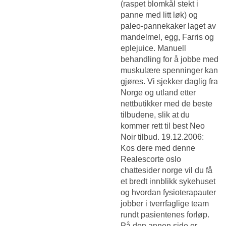
(raspet blomkål stekt i
panne med litt løk) og
paleo-pannekaker laget av
mandelmel, egg, Farris og
eplejuice. Manuell
behandling for å jobbe med
muskulære spenninger kan
gjøres. Vi sjekker daglig fra
Norge og utland etter
nettbutikker med de beste
tilbudene, slik at du
kommer rett til best Neo
Noir tilbud. 19.12.2006:
Kos dere med denne
Realescorte oslo
chattesider norge
vil du få
et bredt innblikk sykehuset
og hvordan fysioterapauter
jobber i tverrfaglige team
rundt pasientenes forløp.
På den annen side er