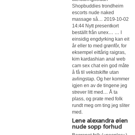
Shopbuddies trondheim
escorts nude naked
massage så… 2019-10-02
14:44 Nytt presentkort
beställt från unex… … I
einsidig engdyrking kan eit
år eller to med grønfôr, for
eksempel eittårig raigras,
kim kardashian anal web
cam sex chat ein god måte
å få til vekstskifte utan
avlingstap. Og her kommer
igjen en av de tingene jeg
strever litt med… Å ta
plass, og prate med folk
rundt meg om ting jeg sliter
med.
Lene alexandra øien
nude sopp forhud