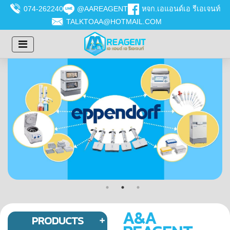
074-262240
@AAREAGENT
หจก.เอแอนด์เอ รีเอเจนท์
TALKTOAA@HOTMAIL.COM
A&A
PRODUCTS