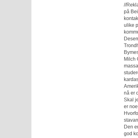
//Rekl
på Bei
kontak
ulike 
kommun
Desem
Trond
Bymest
Milch 
massag
studer
kardas
Amerik
nå er 
Skal j
er noe
Hvorfo
stavan
Den er
god ko