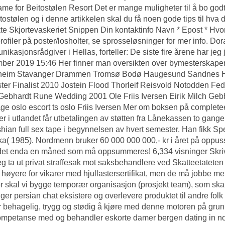
ame for Beitostølen Resort Det er mange muligheter til å bo godt
tostølen og i denne artikkelen skal du få noen gode tips til hva 
te Skjortevaskeriet Snippen Din kontaktinfo Navn * Epost * Hv
profiler på poster/losholter, se sprosseløsninger for mer info. D
ikasjonsrådgiver i Hellas, forteller: De siste fire årene har j
ber 2019 15:46 Her finner man oversikten over bymesterskap
heim Stavanger Drammen Tromsø Bodø Haugesund Sandnes Ho
er Finalist 2010 Jostein Flood Thorleif Reisvold Notodden Fed
Gebhardt Rune Wedding 2001 Ole Friis Iversen Eirik Milch Geb
e oslo escort ts oslo Friis Iversen Mer om boksen på complete
er i utlandet får utbetalingen av støtten fra Lånekassen to gang
hian full sex tape
i begynnelsen av hvert semester. Han fikk Sp
a( 1985). Nordmenn bruker 60 000 000 000,- kr i året på oppuss
det enda en måned som må oppsummeres! 6,334 visninger Skriv
eg ta ut privat straffesak mot saksbehandlere ved Skatteetatete
 høyere for vikarer med hjullastersertifikat, men de må jobbe me
r skal vi bygge temporær organisasjon (prosjekt team), som skal
ger persian chat eksistere og overlevere produktet til andre folk 
 behagelig, trygg og stødig å kjøre med denne motoren på grun
mpetanse med og behandler eskorte damer bergen dating in n