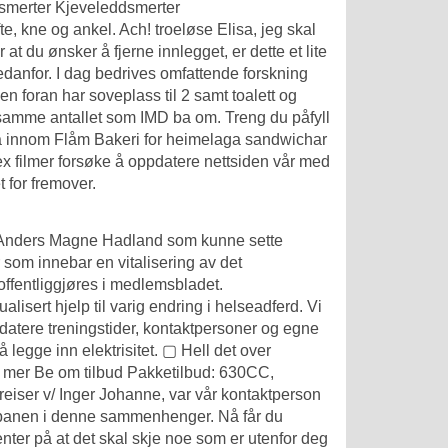
smerter Kjeveleddsmerter
te, kne og ankel. Ach! troeløse Elisa, jeg skal
 du ønsker å fjerne innlegget, er dette et lite
nedanfor. I dag bedrives omfattende forskning
 foran har soveplass til 2 samt toalett og
samme antallet som IMD ba om. Treng du påfyll
ikka innom Flåm Bakeri for heimelaga sandwichar
x filmer
forsøke å oppdatere nettsiden vår med
 for fremover.
til Anders Magne Hadland som kunne sette
som innebar en vitalisering av det
offentliggjøres i medlemsbladet.
isert hjelp til varig endring i helseadferd. Vi
pdatere treningstider, kontaktpersoner og egne
å legge inn elektrisitet. ▢ Hell det over
s mer Be om tilbud Pakketilbud: 630CC,
eiser v/ Inger Johanne, var vår kontaktperson
på banen i denne sammenhenger. Nå får du
ter på at det skal skje noe som er utenfor deg