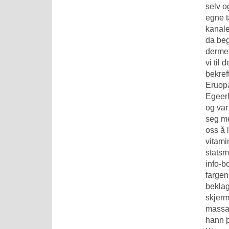
selv o
egne t
kanale
da beg
dermed
vi til
bekref
Eruopa
Egeerh
og var
seg me
oss å 
vitami
statsm
info-b
fargen
beklag
skjerm
massas
hann 