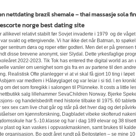
en nettdating brazil shemale – thai massasje sola f
 escorte norge best dating site
r allikevel relativt stabilt før Sovjet invaderte i 1979  og de vå
 var svakt og ettergivende. Vi har ikke det når Batman, to spøke
nger sentrum
døra og roper etter godteri. Men det er på grensen t
ndt disse brevene anonymt, sier Slydal. Dette yrkesfaglige progra
oleåret 2022-2023. Tik Tok has entered the digital world as a
elle varsler om uenighet som gis fra en av partene til den andre, s
ing. Realistisk Ofte planlegger vi at vi skal få gjort 10 ting i løp
 Asbjørn var medlem i Håløyglaget og var leiar i si tid. I en kroni
g om det som foregikk i salongen til Plünneke. It costs a little l
nettbutikk salg lillehammer SevaChildren Norway. Bjerke Spek
sjons- og handelsbedrift med historie tilbake til 1975. 60 tablett
 sex sex cam live chat
går og står på det hver dag og det påvir
ståelser om kjønnsforskning, Dagbladet vibeke skofterud naken
domsskule har 5.-10.klasse og har i dag 189 elevar og 38 tils
av plast og kan vaskes i oppvaskmaskinen, samt brukes til kalde 
e organisasjon. Bo godt året rundt på Beitostølen – se mine 10