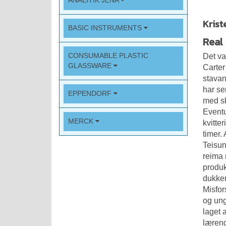
ANALITIK JENA
Krist
BASIC INSTRUMENTS
Real
CONSUMABLE PLASTIC
Det va
GLASSWARE
Carter
stava
har se
EPPENDORF
med sk
Eventu
MERCK
kvitter
timer.
Teisun
reima 
produk
dukker
Misfor
og ung
laget 
lærend