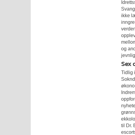
Idrett
Svange
ikke l
inngre
verden
opplev
mellom
og and
jevnli
Sex 
Tidlig
Soknda
økonom
Indrem
oppfor
nyhete
grønns
ekkolo
til Dr
escort