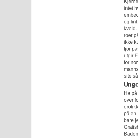
Kjerne
intet 
embede
og fin
kveld.
roer p
ikke k
fjor p
utgir 
for no
manns 
site
så
Ungd
Ha på 
ovenfo
erotik
på en 
bare j
Gratis
Badene