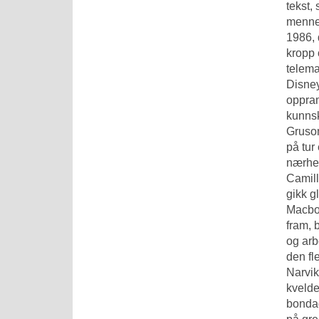
tekst,
mennes
1986, 
kropp 
telema
Disney
oppram
kunnsk
Grusom
på tur
nærhet
Camill
gikk g
Macboo
fram, 
og arb
den fl
Narvik
kvelde
bondag