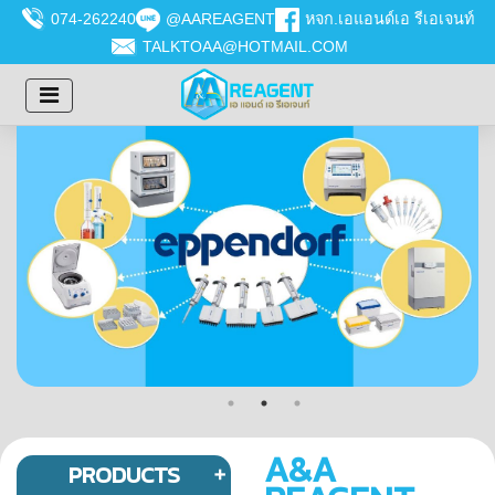
074-262240
@AAREAGENT
หจก.เอแอนด์เอ รีเอเจนท์
TALKTOAA@HOTMAIL.COM
A&A
PRODUCTS