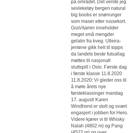
på området. Det verste jeg
sexleketøy bergen natural
big boobs er snørrunger
som maser etter russekort.
GraVitamin inneholder
meget små mengder
gelatin fra kveg. Utleira-
jentene gikk helt til topps
da landets beste futsallag
møttes til nasjonalt
sluttspill i Oslo. Første dag
i første klasse 11.8.2020
11.8.2020: Vi gleder oss til
å møte årets nye
førsteklassinger mandag
17. august! Karen
Windhorst er stolt og svært
engasjert i jobben for Hero.
Videre kjører vi til Whisky
Nalah (4802 m) og Pang
(4522 m) og over