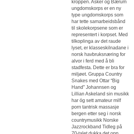
kroppen. Asker og Bærum
ungdomskorps er en ny
type ungdomskorps som
har tette samarbeidsbånd
til skolekorpsene som er
representert i korpset. Med
tilkoplinga av det raude
lyset, er klasseskilnadane i
norsk havbruksnæring for
alvor i ferd med å bli
stadfesta. Dette er bra for
miljøet. Gruppa Country
Snakes med Ottar “Big
Hand” Johannsen og
Lillian Askeland sin musikk
har óg sett amateur milf
porn tantrisk massasje
bergen etter seg i norsk
countrymusikk Norske
Jazzrockband Tidleg på
70-talet dukka det opp