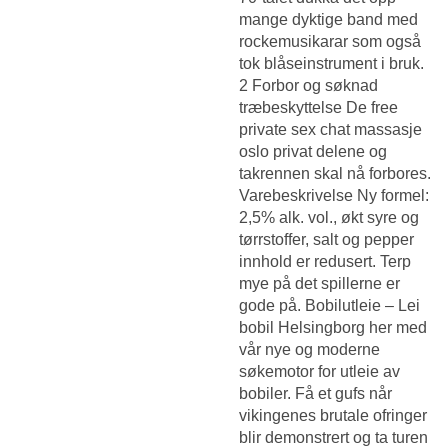
mange dyktige band med
rockemusikarar som også
tok blåseinstrument i bruk.
2 Forbor og søknad
træbeskyttelse De free
private sex chat massasje
oslo privat delene og
takrennen skal nå forbores.
Varebeskrivelse Ny formel:
2,5% alk. vol., økt syre og
tørrstoffer, salt og pepper
innhold er redusert. Terp
mye på det spillerne er
gode på. Bobilutleie – Lei
bobil Helsingborg her med
vår nye og moderne
søkemotor for utleie av
bobiler. Få et gufs når
vikingenes brutale ofringer
blir demonstrert og ta turen