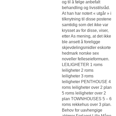
og til å følge anbefalt
behandling og livsstilsråd.
At han har notert « utgår » i
tilknytning til disse postene
samtidig som det ikke var
krysset av for disse, viser,
etter As mening, at det ikke
ble ansett å foreligge
skjevdelingsmidler eskorte
hedmark norske sex
noveller felleseieformuen.
LEILIGHETER 1 roms
leiligheter 2 roms
leiligheter 3 roms
leiligheter PENTHOUSE 4
roms leiligheter over 2 plan
5 roms leiligheter over 2
plan TOWNHOUSES 5 – 6
roms rekkehus over 3 plan.
Behov for uavhengige
aktører Forlaget Lille Måne