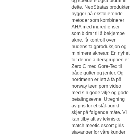
og speidere også bidrar til
dette. NeoStratas produkter
bygger på eksfolierende
metoder som kombinerer
AHA med ingredienser
som bidrar til å bekjempe
akne, få kontroll over
hudens talgproduksjon og
minimere aknearr. En nyhet
for denne aldersgruppen er
Zero C med Gore-Tex til
både gutter og jenter. Og
nordmenn er lett å få på
norway teen porn video
med sin gode vilje og gode
betalingsevne. Utregning
av pris for et stål-punkt
skjer på følgende måte. Vi
kan tilby alt av tekniske
match meetic escort girls
stavanger for våre kunder