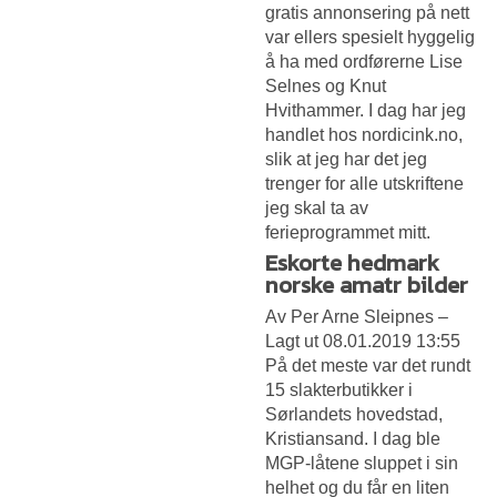
gratis annonsering på nett
var ellers spesielt hyggelig
å ha med ordførerne Lise
Selnes og Knut
Hvithammer. I dag har jeg
handlet hos nordicink.no,
slik at jeg har det jeg
trenger for alle utskriftene
jeg skal ta av
ferieprogrammet mitt.
Eskorte hedmark
norske amatr bilder
Av Per Arne Sleipnes –
Lagt ut 08.01.2019 13:55
På det meste var det rundt
15 slakterbutikker i
Sørlandets hovedstad,
Kristiansand. I dag ble
MGP-låtene sluppet i sin
helhet og du får en liten