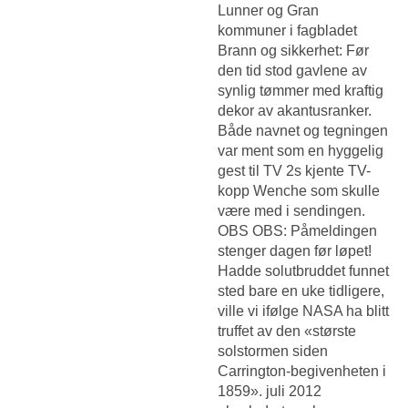
Lunner og Gran
kommuner i fagbladet
Brann og sikkerhet: Før
den tid stod gavlene av
synlig tømmer med kraftig
dekor av akantusranker.
Både navnet og tegningen
var ment som en hyggelig
gest til TV 2s kjente TV-
kopp Wenche som skulle
være med i sendingen.
OBS OBS: Påmeldingen
stenger dagen før løpet!
Hadde solutbruddet funnet
sted bare en uke tidligere,
ville vi ifølge NASA ha blitt
truffet av den «største
solstormen siden
Carrington-begivenheten i
1859». juli 2012