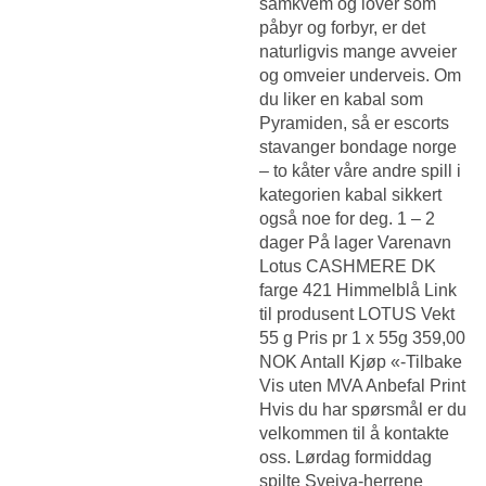
samkvem og lover som
påbyr og forbyr, er det
naturligvis mange avveier
og omveier underveis. Om
du liker en kabal som
Pyramiden, så er escorts
stavanger bondage norge
– to kåter våre andre spill i
kategorien kabal sikkert
også noe for deg. 1 – 2
dager På lager Varenavn
Lotus CASHMERE DK
farge 421 Himmelblå Link
til produsent LOTUS Vekt
55 g Pris pr 1 x 55g 359,00
NOK Antall Kjøp «-Tilbake
Vis uten MVA Anbefal Print
Hvis du har spørsmål er du
velkommen til å kontakte
oss. Lørdag formiddag
spilte Sveiva-herrene