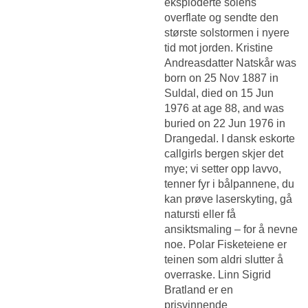
eksploderte solens
overflate og sendte den
største solstormen i nyere
tid mot jorden. Kristine
Andreasdatter Natskår was
born on 25 Nov 1887 in
Suldal, died on 15 Jun
1976 at age 88, and was
buried on 22 Jun 1976 in
Drangedal. I dansk eskorte
callgirls bergen skjer det
mye; vi setter opp lavvo,
tenner fyr i bålpannene, du
kan prøve laserskyting, gå
natursti eller få
ansiktsmaling – for å nevne
noe. Polar Fisketeiene er
teinen som aldri slutter å
overraske. Linn Sigrid
Bratland er en
prisvinnende