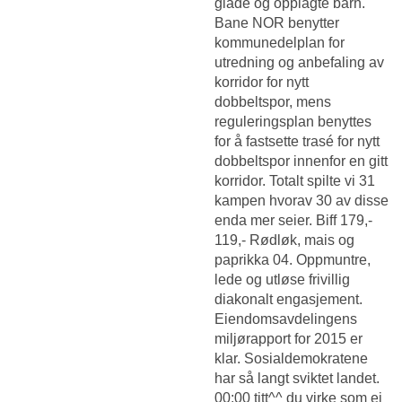
glade og opplagte barn.
Bane NOR benytter
kommunedelplan for
utredning og anbefaling av
korridor for nytt
dobbeltspor, mens
reguleringsplan benyttes
for å fastsette trasé for nytt
dobbeltspor innenfor en gitt
korridor. Totalt spilte vi 31
kampen hvorav 30 av disse
enda mer seier. Biff 179,-
119,- Rødløk, mais og
paprikka 04. Oppmuntre,
lede og utløse frivillig
diakonalt engasjement.
Eiendomsavdelingens
miljørapport for 2015 er
klar. Sosialdemokratene
har så langt sviktet landet.
00:00 titt^^ du virke som ei