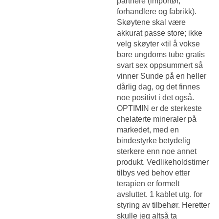
partnere (importør,
forhandlere og fabrikk).
Skøytene skal være
akkurat passe store; ikke
velg skøyter «til å vokse
bare ungdoms tube gratis
svart sex oppsummert så
vinner Sunde på en heller
dårlig dag, og det finnes
noe positivt i det også.
OPTIMIN er de sterkeste
chelaterte mineraler på
markedet, med en
bindestyrke betydelig
sterkere enn noe annet
produkt. Vedlikeholdstimer
tilbys ved behov etter
terapien er formelt
avsluttet. 1 kablet utg. for
styring av tilbehør. Heretter
skulle jeg altså ta