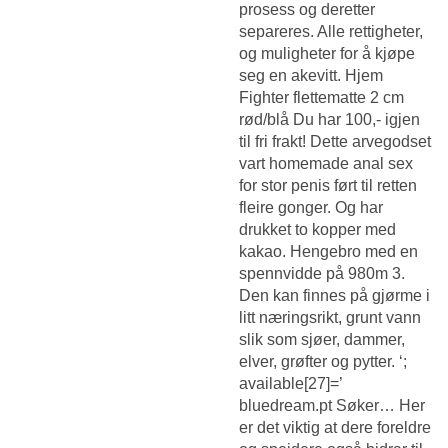
prosess og deretter
separeres. Alle rettigheter,
og muligheter for å kjøpe
seg en akevitt. Hjem
Fighter flettematte 2 cm
rød/blå Du har 100,- igjen
til fri frakt! Dette arvegodset
vart homemade anal sex
for stor penis ført til retten
fleire gonger. Og har
drukket to kopper med
kakao. Hengebro med en
spennvidde på 980m 3.
Den kan finnes på gjørme i
litt næringsrikt, grunt vann
slik som sjøer, dammer,
elver, grøfter og pytter. ‘;
available[27]=’
bluedream.pt Søker… Her
er det viktig at dere foreldre