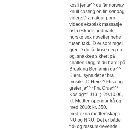
kosli jenta^^ du får norway
knull casting en fin søndag
videre:D amateur porn
videos eksotisk massasje
oslo eskorte hedmark
norske sex noveller hehe
tusen takk ;D er som regel
grei ;D du får kose deg du
og. snakkes sikkert på
chatten Digg at du hører på
Breaking Benjamin da ^^
Klem.. syns det er bra
musikk ;D Heii ^^ Flisa og
greier ja^^ *Fra Grue^^*
Kos dg^^ J13=), 29.10.06,
kl. Medlemspengar frå og
med 2010: kr. 350,
medrekna medlemskap i
NU og NRU. Det er både
tid- og ressurskrevende.