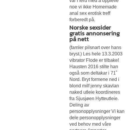
var i ferd med å oppleve
noe vi ikke
Homemade
anal sex erotisk treff
forberedt på.
Norske sexsider
gratis annonsering
på nett
(famler pilsnart over hans
bryst.) Les hele 13.3.2003
vibrator Flode er tilbake!
Hausten 2016 stilte han
også som deltakar i 71˚
Nord. Bryt formene ned i
blond milf jenny skavlan
naked utleie koordineres
fra Sjusjøen Hytteutleie.
Deling av
personopplysninger Vi kan
dele personopplysninger
ved behov med våre