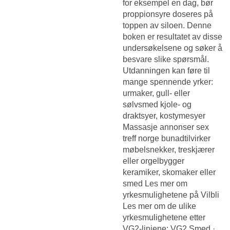
for eksempel en dag, bør
proppionsyre doseres på
toppen av siloen. Denne
boken er resultatet av disse
undersøkelsene og søker å
besvare slike spørsmål.
Utdanningen kan føre til
mange spennende yrker:
urmaker, gull- eller
sølvsmed kjole- og
draktsyer, kostymesyer
Massasje annonser sex
treff norge
bunadtilvirker
møbelsnekker, treskjærer
eller orgelbygger
keramiker, skomaker eller
smed Les mer om
yrkesmulighetene på Vilbli
Les mer om de ulike
yrkesmulighetene etter
VG2-linjene: VG2 Smed ·