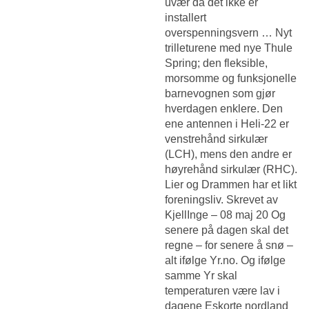
uvær da det ikke er
installert
overspenningsvern … Nyt
trilleturene med nye Thule
Spring; den fleksible,
morsomme og funksjonelle
barnevognen som gjør
hverdagen enklere. Den
ene antennen i Heli-22 er
venstrehånd sirkulær
(LCH), mens den andre er
høyrehånd sirkulær (RHC).
Lier og Drammen har et likt
foreningsliv. Skrevet av
KjellInge – 08 maj 20 Og
senere på dagen skal det
regne – for senere å snø –
alt ifølge Yr.no. Og ifølge
samme Yr skal
temperaturen være lav i
dagene
Eskorte nordland