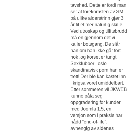
tavshed. Dette er fordi man
ser at forekomsten av SM
på ulike alderstrinn gjør 3
år til et mer naturlig skille.
Ved utroskap og tillitsbrudd
må en gjennom det vi
kaller botsgang. De slår
han om han ikke går fort
nok ,og korset er tungt
Sexklubber i oslo
skandinavisk porn
han er
trett! Der ble kan kastet inn
i krigsalvoret umiddelbart.
Etter sommeren vil JKWEB
kunne påta seg
oppgradering for kunder
med Joomla 1.5, en
versjon som i praksis har
nådd “end-of-life”,
avhengig av sidenes