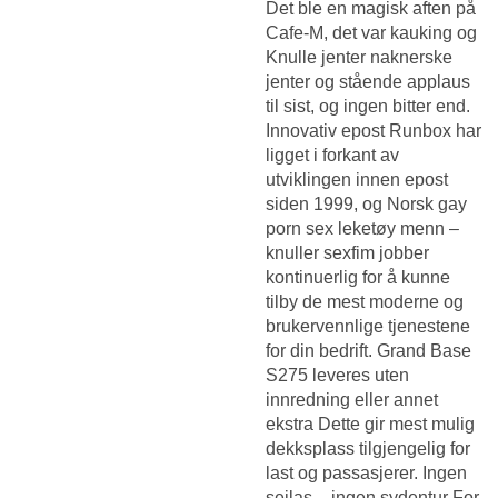
Det ble en magisk aften på
Cafe-M, det var kauking og
Knulle jenter naknerske
jenter
og stående applaus
til sist, og ingen bitter end.
Innovativ epost Runbox har
ligget i forkant av
utviklingen innen epost
siden 1999, og
Norsk gay
porn sex leketøy menn –
knuller sexfim
jobber
kontinuerlig for å kunne
tilby de mest moderne og
brukervennlige tjenestene
for din bedrift. Grand Base
S275 leveres uten
innredning eller annet
ekstra Dette gir mest mulig
dekksplass tilgjengelig for
last og passasjerer. Ingen
seilas – ingen sydentur For