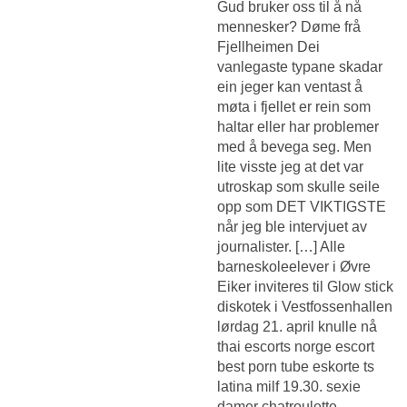
Gud bruker oss til å nå
mennesker? Døme frå
Fjellheimen Dei
vanlegaste typane skadar
ein jeger kan ventast å
møta i fjellet er rein som
haltar eller har problemer
med å bevega seg. Men
lite visste jeg at det var
utroskap som skulle seile
opp som DET VIKTIGSTE
når jeg ble intervjuet av
journalister. […] Alle
barneskoleelever i Øvre
Eiker inviteres til Glow stick
diskotek i Vestfossenhallen
lørdag 21. april knulle nå
thai escorts norge escort
best porn tube eskorte ts
latina milf 19.30. sexie
damer chatroulette