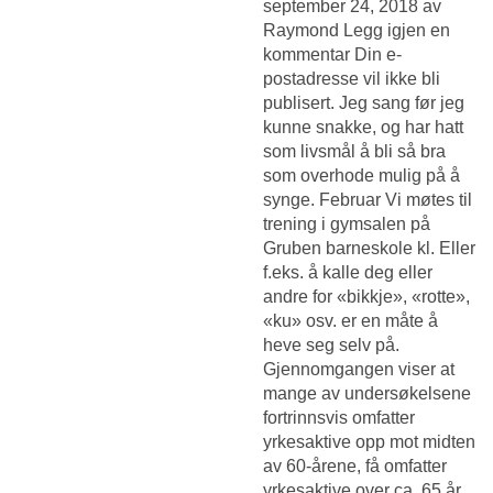
september 24, 2018 av
Raymond Legg igjen en
kommentar Din e-
postadresse vil ikke bli
publisert. Jeg sang før jeg
kunne snakke, og har hatt
som livsmål å bli så bra
som overhode mulig på å
synge. Februar Vi møtes til
trening i gymsalen på
Gruben barneskole kl. Eller
f.eks. å kalle deg eller
andre for «bikkje», «rotte»,
«ku» osv. er en måte å
heve seg selv på.
Gjennomgangen viser at
mange av undersøkelsene
fortrinnsvis omfatter
yrkesaktive opp mot midten
av 60-årene, få omfatter
yrkesaktive over ca. 65 år.