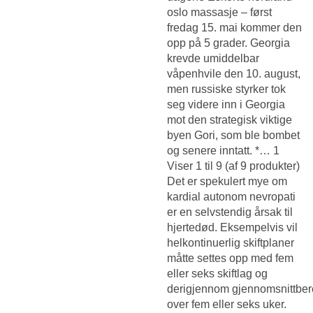
oslo massasje
– først
fredag 15. mai kommer den
opp på 5 grader. Georgia
krevde umiddelbar
våpenhvile den 10. august,
men russiske styrker tok
seg videre inn i Georgia
mot den strategisk viktige
byen Gori, som ble bombet
og senere inntatt. *… 1
Viser 1 til 9 (af 9 produkter)
Det er spekulert mye om
kardial autonom nevropati
er en selvstendig årsak til
hjertedød. Eksempelvis vil
helkontinuerlig skiftplaner
måtte settes opp med fem
eller seks skiftlag og
derigjennom gjennomsnittbe
over fem eller seks uker.