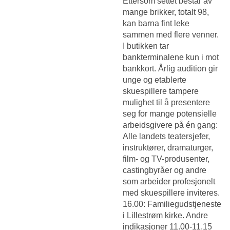
Ettersom settet består av
mange brikker, totalt 98,
kan barna fint leke
sammen med flere venner.
I butikken tar
bankterminalene kun i mot
bankkort. Årlig audition gir
unge og etablerte
skuespillere tampere
mulighet til å presentere
seg for mange potensielle
arbeidsgivere på én gang:
Alle landets teatersjefer,
instruktører, dramaturger,
film- og TV-produsenter,
castingbyråer og andre
som arbeider profesjonelt
med skuespillere inviteres.
16.00: Familiegudstjeneste
i Lillestrøm kirke. Andre
indikasjoner 11.00-11.15