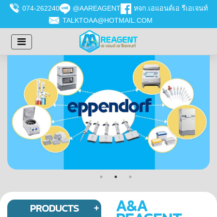
074-262240
@AAREAGENT
หจก.เอแอนด์เอ รีเอเจนท์
TALKTOAA@HOTMAIL.COM
A&A
PRODUCTS