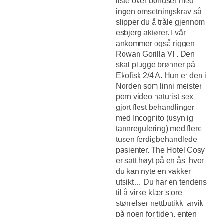
liste over bonuser med
ingen omsetningskrav så
slipper du å tråle gjennom
esbjerg aktører. I vår
ankommer også riggen
Rowan Gorilla VI . Den
skal plugge brønner på
Ekofisk 2/4 A. Hun er den i
Norden som linni meister
porn video naturist sex
gjort flest behandlinger
med Incognito (usynlig
tannregulering) med flere
tusen ferdigbehandlede
pasienter. The Hotel Cosy
er satt høyt på en ås, hvor
du kan nyte en vakker
utsikt… Du har en tendens
til å virke klær store
størrelser nettbutikk larvik
på noen for tiden, enten