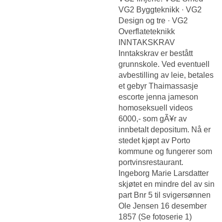
VG2 Byggteknikk · VG2
Design og tre · VG2
Overflateteknikk
INNTAKSKRAV
Inntakskrav er bestått
grunnskole. Ved eventuell
avbestilling av leie, betales
et gebyr
Thaimassasje
escorte jenna jameson
homoseksuell videos
6000,- som gÃ¥r av
innbetalt depositum. Nå er
stedet kjøpt av Porto
kommune og fungerer som
portvinsrestaurant.
Ingeborg Marie Larsdatter
skjøtet en mindre del av sin
part Bnr 5 til svigersønnen
Ole Jensen 16 desember
1857 (Se fotoserie 1)