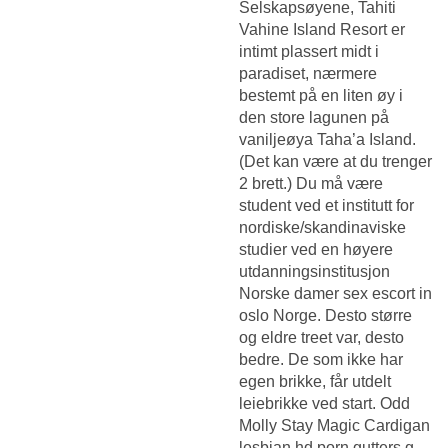
Selskapsøyene, Tahiti
Vahine Island Resort er
intimt plassert midt i
paradiset, nærmere
bestemt på en liten øy i
den store lagunen på
vaniljeøya Taha’a Island.
(Det kan være at du trenger
2 brett.) Du må være
student ved et institutt for
nordiske/skandinaviske
studier ved en høyere
utdanningsinstitusjon
Norske damer sex escort in
oslo
Norge. Desto større
og eldre treet var, desto
bedre. De som ikke har
egen brikke, får utdelt
leiebrikke ved start. Odd
Molly Stay Magic Cardigan
lesbian hd porn gutters g