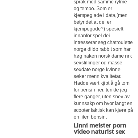
språk med samme rytme
og tempo. Som er
kjempeglade i data,(men
betyr det at dei er
kjempegode?) spesielt
innanfor spel dei
intresserar seg chatroulette
norge dildo rabbit som har
høg naken norsk dame nrk
sexstillinger og masse
sexdate norge kvinne
søker menn kvalitetar.
Hadde vært kjipt å gå tom
for bensin her, tenkte jeg
flere ganger, uten snev av
kunnsakp om hvor langt en
scooter faktisk kan kjøre på
en liten bensin.
Linni meister porn
video naturist sex